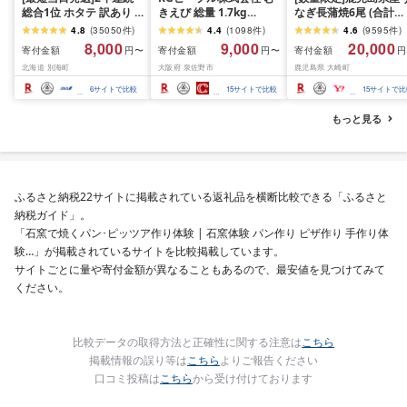
総合1位 ホタテ 訳あり (
きえび 総量 1.7kg
なぎ長蒲焼6尾 (合計
ふるさと納税 ほたて ふ
(850g×2P) 特大 5Lサイ
600g以上)
4.8
(
35050
件
)
4.4
(
1098
件
)
4.6
(
9595
件
)
るさと納税 訳あり 帆立
ズ バナメイエビ バラ凍
8,000
9,000
20,000
寄付金額
寄付金額
寄付金額
円〜
円〜
円
ふるさと わけあり ホタ
結 下処理不要 サイズ不
北海道 別海町
大阪府 泉佐野市
鹿児島県 大崎町
テ貝柱 貝 人気 不揃い 刺
揃い 訳あり
身 規格外 魚介 ランキン
6
サイトで比較
15
サイトで比較
15
サイトで比
グ 海鮮 冷凍 発送時期が
選べる 北海道 別海町 )
もっと見る
(クラウドファンディン
グ対象)
ふるさと納税22サイトに掲載されている返礼品を横断比較できる「ふるさと
納税ガイド」。
「石窯で焼くパン･ピッツア作り体験 | 石窯体験 パン作り ピザ作り 手作り体
験…」が掲載されているサイトを比較掲載しています。
サイトごとに量や寄付金額が異なることもあるので、最安値を見つけてみて
ください。
比較データの取得方法と正確性に関する注意は
こちら
掲載情報の誤り等は
こちら
よりご報告ください
口コミ投稿は
こちら
から受け付けております