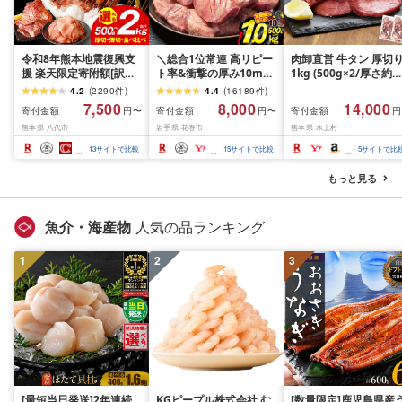
令和8年熊本地震復興支
＼総合1位常連 高リピー
肉卸直営 牛タン 厚切
援 楽天限定寄附額[訳あ
ト率&衝撃の厚み10mm
1kg (500g×2/厚さ約
り]牛タン 500g〜2kg 肉
厚切り牛タン 塩味/ ≪ス
10mm) 訳あり 訳有り
4.2
(
2290
件
)
4.4
(
16189
件
)
牛肉 訳あり 牛タン 冷凍
ピード発送!!10営業日以
牛肉 焼肉 冷凍 スライ
7,500
8,000
14,000
寄付金額
寄付金額
寄付金額
円〜
円〜
円
小分け 厚切り 薄切り 食
内発送≫ 選べる内容量
業務用 バーベキュー
熊本県 八代市
岩手県 花巻市
熊本県 水上村
べ比べ 500g 1kg 1.5kg
500g / 1kg 定期便 毎月
BBQ おつまみ ギフト 
2kg 牛 人気 ビーフ 牛た
届く 牛肉 肉 BBQ ふるさ
祝い お中元 夏ギフト
13
サイトで比較
15
サイトで比較
5
サイトで比
ん ふるさと納税 ランキ
と 人気 ランキング 岩手
ング スピード発送 送料
県 花巻市
もっと見る
無料
魚介・海産物
人気の品ランキング
1
2
3
[最短当日発送]2年連続
KGピープル株式会社 む
[数量限定]鹿児島県産