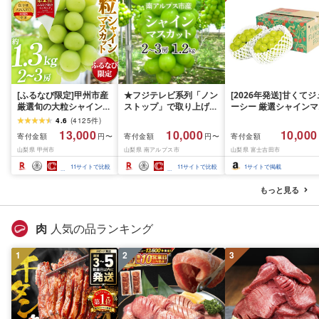
[ふるなび限定]甲州市産
★フジテレビ系列「ノン
[2026年発送]甘くてジ
厳選旬の大粒シャインマ
ストップ」で取り上げら
ーシー 厳選シャインマ
スカット 約1.3kg 2〜3
れました!★[2026年発送
スカット1.2kg (2026
4.6
(
4125
件
)
房[2026年発送]
先行予約]南アルプス市
月前半(1〜15日)から1
13,000
10,000
10,000
寄付金額
寄付金額
寄付金額
円〜
円〜
(MG)B12-472 FN-
産シャインマスカット
月下旬までの発送) フ
山梨県 甲州市
山梨県 南アルプス市
山梨県 富士吉田市
Limited-VO シャインマ
1.2kg以上(2〜3房)ふる
ーツ ぶどう 果物 山梨
スカット フルーツ
さと納税 おすすめ 山梨
産 2026 旬 大粒 高級 
11
サイトで比較
11
サイトで比較
1
サイトで掲載
県 南アルプス市 送料無
ドウ 葡萄 富士吉田市
料 AL
もっと見る
肉
人気の品ランキング
1
2
3