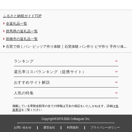
ふるさと納税ガイドTOP
全返礼品一覧
群馬県の返礼品一覧
前橋市の返礼品一覧
石窯で焼くパン･ピッツア作り体験 | 石窯体験 パン作り ピザ作り 手作り体験
ワークショップ 日帰り体験 焼きたてパン カンパーニュ クロワッサン ピッツア
群馬県 前橋市
ランキング
還元率コスパランキング（提携サイト）
おすすめサイト解説
人気の特集
掲載している寄附金額等の全ての情報は万全の保証をいたしかねます。詳細は
免
責事項
をご覧ください
Copyright©2019-2026 Colleagues Inc.
お問い合わせ
運営会社
利用規約
プライバシーポリシー