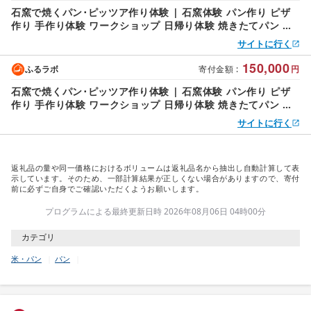
石窯で焼くパン･ピッツア作り体験 | 石窯体験 パン作り ピザ
作り 手作り体験 ワークショップ 日帰り体験 焼きたてパン カ
ンパーニュ クロワッサン ピッツア 群馬県 前橋市
サイトに行く
150,000
ふるラボ
寄付金額
:
円
石窯で焼くパン･ピッツア作り体験 | 石窯体験 パン作り ピザ
作り 手作り体験 ワークショップ 日帰り体験 焼きたてパン カ
ンパーニュ クロワッサン ピッツア 群馬県 前橋市
サイトに行く
返礼品の量や同一価格におけるボリュームは返礼品名から抽出し自動計算して表
示しています。そのため、一部計算結果が正しくない場合がありますので、寄付
前に必ずご自身でご確認いただくようお願いします。
プログラムによる最終更新日時 2026年08月06日 04時00分
カテゴリ
米・パン
パン