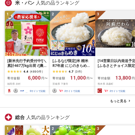
米・パン
人気の品ランキング
1
2
3
[新米先行予約受付中!]＼
[ふるなび限定]米 精米
[14営業日以内発送予定
累計467万kg出荷 /[農家
R7年産 にじのきらめき
[ふるさとチョイス限定
応援米]訳あり 令和7年産
10kg 10月 FN-Limited-
寄附額] [令和7年産] 
4.4
(
4890
件
)
4.7
(
3
件
)
令和8年産ふくきらり 夢
PR
だわら 熊本県 高森町 
6,000
11,000
13,800
寄付金額
寄付金額
寄付金額
円〜
円〜
円
つくし 5kg 10kg 15kg
リジナル米 計
福岡県 赤村
茨城県 下妻市
熊本県 高森町
20kg [選べる品種・内容
10kg(5kg×2袋)精米 お
量・出荷時期]複数原料
米 米 5kg×2 10kg
5
サイトで比較
2
サイトで比較
2
サイトで比較
米 白米 精米 国産 限定
ごはん ご飯 白飯 米 お米
もっと見る
ふるさと 人気 ランキン
グ
総合
人気の品ランキング
1
2
3