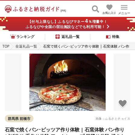
[PR]
お気に入り
メニュー
4
【付与上限なし】ふるなびマネー
％増量中！
ふるなびや全国の宿泊施設などでも利用可能！
ランキング
返礼品一覧
特集
TOP
全返礼品一覧
石窯で焼くパン･ピッツア作り体験 | 石窯体験 パン作
り ピザ作り 手作り体験 ワークショップ 日帰り体験 焼
きたてパン カンパーニュ クロワッサン ピッツア 群馬
県 前橋市
群馬県 前橋市
画像：ふるさとチョイス
石窯で焼くパン･ピッツア作り体験 | 石窯体験 パン作り