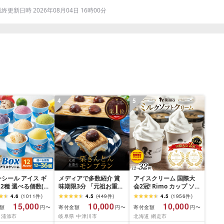
更新日時 2026年08月04日 16時00分
4
5
シール アイス ギ
メディアで多数紹介 賞
アイスクリーム 国際大
12種 選べる個数(12
味期限3分 「元祖お重の
会2冠! Rimo カップ ソフ
6個)[高評価
栗きんとんモンブラン」
トクリーム 選べる
4.6
(
1011
件
)
4.5
(
449
件
)
4.5
(
1956
件
)
58]| ブルーシールア
未来のご褒美 スイーツ
120ml × 12~32個 [ ふる
15,000
10,000
10,000
額
寄付金額
寄付金額
円〜
円〜
円〜
 ブルーシールアイ
栗 モンブラン くりきん
さと納税 アイス ふるさ
 浦添市
岐阜県 中津川市
北海道 網走市
リーム 着日指定可
とん デザート ご褒美 お
と納税 アイスクリーム