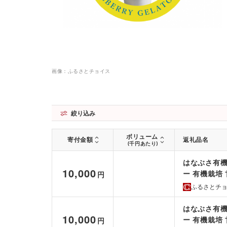
画像：ふるさとチョイス
絞り込み
ボリューム
寄付金額
返礼品名
(千円あたり)
はなぶさ有機
10,000
ー 有機栽培
円
ふるさとチ
はなぶさ有機
10,000
ー 有機栽培
円