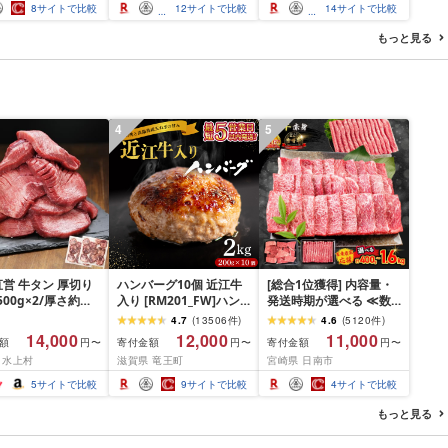
料無料 ジェラート
取り寄せ くり お菓子 菓
セット ふるさと納税 ジ
8
サイトで比較
12
サイトで比較
14
サイトで比較
 バースデー 贈り
子
ェラート 北海道 人気 ス
レゼント 誕生日 カ
イーツ ランキング お菓
もっと見る
詰め合わせ バラエ
子 ミルク バニラ デザー
スイーツ
ト ふるさと]
4
5
営 牛タン 厚切り
ハンバーグ10個 近江牛
[総合1位獲得] 内容量・
(500g×2/厚さ約
入り [RM201_FW]ハン
発送時期が選べる ≪数
m) 訳あり 訳有り肉
バーグ
量限定≫ 宮崎牛 赤身 ス
4.7
(
13506
件
)
4.6
(
5120
件
)
焼肉 冷凍 スライス
ライス 焼肉 国産 肉 牛肉
14,000
12,000
11,000
額
寄付金額
寄付金額
円〜
円〜
円〜
用 バーベキュー
薄切り 黒毛和牛 A4 A5
 水上村
滋賀県 竜王町
宮崎県 日南市
 おつまみ ギフト お
人気 小分け 焼き肉 すき
お中元 夏ギフト
焼き しゃぶしゃぶ 牛丼
5
サイトで比較
9
サイトで比較
4
サイトで比較
BBQ ギフト 贈り物 おす
すめ 畜産農家応援 ミヤ
もっと見る
チク 冷凍 宮崎県 日南市
送料無料