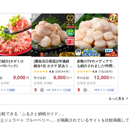
4
5
P!で紹介]ネギトロ
[最短当日発送]2年連続
多数のTVやメディアで
g×15パック)
総合1位 ホタテ 訳あり (
も紹介されました!年間
ふるさと納税 ほたて ふ
総合ランキング4年連続1
4.8
(
35044
件
)
4.8
(
16228
件
)
るさと納税 訳あり 帆立
位!北海道オホーツク海
9,000
8,000
12,000
額
寄付金額
寄付金額
円
円〜
円〜
ふるさと わけあり ホタ
産ホタテ玉冷 | ホタテ
 吉田町
北海道 別海町
北海道 紋別市
テ貝柱 貝 人気 不揃い 刺
ほたて hotate 帆立 貝柱
身 規格外 魚介 ランキン
刺身 冷凍 貝 訳あり わけ
サイトで掲載
6
サイトで比較
18
サイトで比較
グ 海鮮 冷凍 発送時期が
あり ワケアリ 大粒 サイ
選べる 北海道 別海町 )
ズ不揃い バラエティ 選
もっと見る
(クラウドファンディン
べる 定期便 特大 ジ
グ対象)
比較できる「ふるさと納税ガイド」。
)|ジェラート ブルーベリー…」が掲載されているサイトを比較掲載し