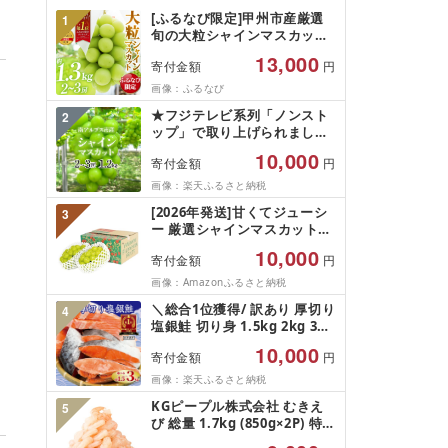
[ふるなび限定]甲州市産厳選
1
旬の大粒シャインマスカット
約1.3kg 2〜3房[2026年発送]
13,000
寄付金額
円
(MG)B12-472 FN-Limited-
VO シャインマスカット フル
画像：ふるなび
ーツ
★フジテレビ系列「ノンスト
2
ップ」で取り上げられました!
★[2026年発送先行予約]南ア
10,000
寄付金額
円
ルプス市産シャインマスカッ
ト1.2kg以上(2〜3房)ふるさと
画像：楽天ふるさと納税
納税 おすすめ 山梨県 南アル
[2026年発送]甘くてジューシ
3
プス市 送料無料 AL
ー 厳選シャインマスカット
1.2kg (2026年9月前半(1〜15
10,000
寄付金額
円
日)から10月下旬までの発送)
フルーツ ぶどう 果物 山梨県
画像：Amazonふるさと納税
産 2026 旬 大粒 高級 ブドウ
＼総合1位獲得/ 訳あり 厚切り
4
葡萄 富士吉田市
塩銀鮭 切り身 1.5kg 2kg 3kg
定期便 [選べる内容量] 人気 鮭
10,000
寄付金額
円
さけ しゃけ サーモン 魚 魚介
類 魚介 魚貝 水産 海鮮 海産物
画像：楽天ふるさと納税
冷凍 厚切 肉 厚 塩鮭 銀鮭 ふ
KGピープル株式会社 むきえ
5
るさと 送料無料 切身 規格外
び 総量 1.7kg (850g×2P) 特大
千葉県 銚子市 銚子東洋
5Lサイズ バナメイエビ バラ