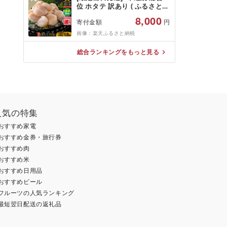
地域:離島・沖縄県]
位 ホタテ 訳あり ( ふるさと納
税 ほたて ふるさと納税 訳あ
8,000
寄付金額
円
り 帆立 ふるさと わけあり ホ
タテ貝柱 貝 人気 不揃い 刺身
画像：楽天ふるさと納税
規格外 魚介 ランキング 海鮮
冷凍 発送時期が選べる 北海道
総合ランキングをもっと見る
別海町 )(クラウドファンディ
ング対象)
人気の特集
おすすめ家電
おすすめ金券・旅行券
おすすめ肉
おすすめ米
おすすめ日用品
おすすめビール
フルーツの人気ランキング
最短翌日配送の返礼品