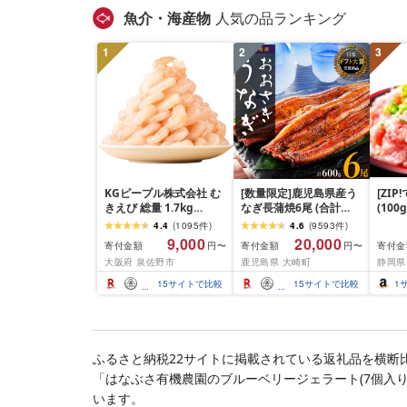
魚介・海産物
人気の品ランキング
1
2
3
KGピープル株式会社 む
[数量限定]鹿児島県産う
[ZI
きえび 総量 1.7kg
なぎ長蒲焼6尾 (合計
(100
(850g×2P) 特大 5Lサイ
600g以上)
4.4
(
1095
件
)
4.6
(
9593
件
)
ズ バナメイエビ バラ凍
9,000
20,000
寄付金額
寄付金額
寄付金
円〜
円〜
結 下処理不要 サイズ不
大阪府 泉佐野市
鹿児島県 大崎町
静岡県
揃い 訳あり
15
サイトで比較
15
サイトで比較
1
ふるさと納税22サイトに掲載されている返礼品を横断
「はなぶさ有機農園のブルーベリージェラート(7個入り
います。