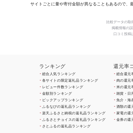
サイトごとに量や寄付金額が異なることもあるので、
比較データの取
掲載情報の誤
口コミ投稿
ランキング
還元率
総合人気ランキング
総合還元
各サイトの限定返礼品ランキング
肉の還元
レビュー件数ランキング
米の還元
金額別ランキング
雑貨・日
ピックアップランキング
魚介・海
ふるなびの返礼品ランキング
酒類の還
楽天ふるさと納税の返礼品ランキング
家電の還
ふるさとチョイスの返礼品ランキング
金券の還
さとふるの返礼品ランキング