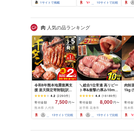
イーツ 白石市 山田乳業
能 送
1
サイトで掲載
10
サイトで比較
ふるさと納税 宮城県 白
沖縄県
石市
物 プ
ップ 
ティ 
肉
人気の品ランキング
1
2
3
令和8年熊本地震復興支
＼総合1位常連 高リピー
肉卸直
援 楽天限定寄附額[訳あ
ト率&衝撃の厚み10mm
1kg 
り]牛タン 500g〜2kg 肉
厚切り牛タン 塩味/ ≪ス
10m
4.2
(
2290
件
)
4.4
(
16189
件
)
牛肉 訳あり 牛タン 冷凍
ピード発送!!10営業日以
牛肉 
7,500
8,000
寄付金額
寄付金額
寄付金
円〜
円〜
小分け 厚切り 薄切り 食
内発送≫ 選べる内容量
業務
熊本県 八代市
岩手県 花巻市
熊本県
べ比べ 500g 1kg 1.5kg
500g / 1kg 定期便 毎月
BBQ
2kg 牛 人気 ビーフ 牛た
届く 牛肉 肉 BBQ ふるさ
祝い 
13
サイトで比較
15
サイトで比較
ん ふるさと納税 ランキ
と 人気 ランキング 岩手
ング スピード発送 送料
県 花巻市
無料