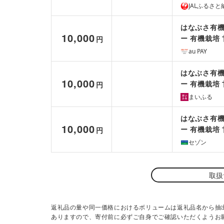
JALふるさと
はなぶさ有機
10,000
ー 有機栽培
円
au PAY
はなぶさ有機
10,000
ー 有機栽培
円
まいふる
はなぶさ有機
10,000
ー 有機栽培
円
セゾン
取扱
返礼品の量や同一価格におけるボリュームは返礼品名から抽
ありますので、寄付前に必ずご自身でご確認いただくようお