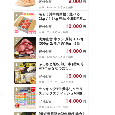
9,000
寄付金額
円
凍結 下処理不要 サイズ不揃い
訳あり
画像：Amazonふるさと納税
もも ( 川中島白桃 ) 選べる
6
2kg / 4.5kg 秀品 令和8年産
先行予約 2026年 山形県産 桃
10,000
寄付金額
円
白桃 果物 フルーツ のし 贈答
ギフト おすそ分け 期間限定
画像：楽天ふるさと納税
冷蔵便 送料無料 産地直送 お
肉卸直営 牛タン 厚切り 1kg
7
取り寄せ [ 山形県 天童市 ]
(500g×2/厚さ約10mm) 訳あ
り 訳有り肉 牛肉 焼肉 冷凍 ス
14,000
寄付金額
円
ライス 業務用 バーベキュー
BBQ おつまみ ギフト お祝い
画像：Amazonふるさと納税
お中元 夏ギフト
ふるさと納税 旭川市 [特A]令
8
和7年産ななつぼし
10kg(5kg×2)北海道旭川産 米
15,000
寄付金額
円
お米[さとふる限定]_05957
画像：ヤフーのふるさと納税
ランキング1位獲得! _クラリ
9
スボックスティッシュ60箱(1
箱220組(440枚))(5個入り×12
14,000
寄付金額
円
セット)_ ティッシュ ティッシ
ュペーパー 日用品 常備品 生
て
画像：楽天ふるさと納税
活用品 まとめ買い [配送不可
[最短当日発送]2年連続 総合1
10