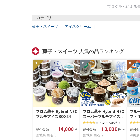
プログラムによる最終
カテゴリ
菓子・スイーツ
アイスクリーム
菓子・スイーツ
人気の品ランキング
1
2
3
フロム蔵王 Hybrid NEO
フロム蔵王 Hybrid NEO
ブルー
マルチアイスBOX24
スーパーマルチアイス
フト 
BOX 24個 6種 各4個 |
個〜3
4.0
(
1020
件
)
クッキーミルク キャラ
★4.
14,000
13,000
寄付金額
寄付金額
寄付金
円
円〜
メル ミルク チョコ いち
イス
宮城県 白石市
宮城県 白石市
沖縄県
ご 抹茶 アイス カップ ス
スク