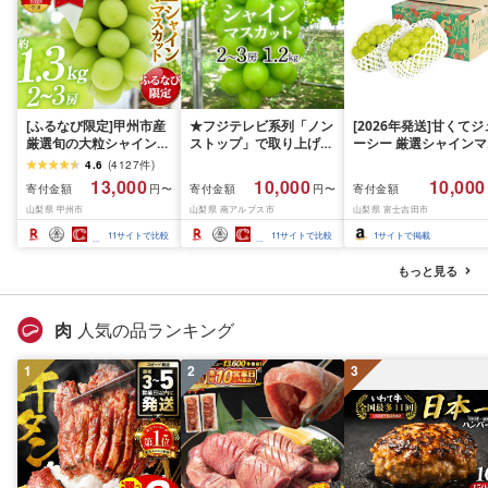
[ふるなび限定]甲州市産
★フジテレビ系列「ノン
[2026年発送]甘くてジ
厳選旬の大粒シャインマ
ストップ」で取り上げら
ーシー 厳選シャインマ
スカット 約1.3kg 2〜3
れました!★[2026年発送
スカット1.2kg (2026
4.6
(
4127
件
)
房[2026年発送]
先行予約]南アルプス市
月前半(1〜15日)から1
13,000
10,000
10,000
寄付金額
寄付金額
寄付金額
円〜
円〜
(MG)B12-472 FN-
産シャインマスカット
月下旬までの発送) フ
山梨県 甲州市
山梨県 南アルプス市
山梨県 富士吉田市
Limited-VO シャインマ
1.2kg以上(2〜3房)ふる
ーツ ぶどう 果物 山梨
スカット フルーツ
さと納税 おすすめ 山梨
産 2026 旬 大粒 高級 
11
サイトで比較
11
サイトで比較
1
サイトで掲載
県 南アルプス市 送料無
ドウ 葡萄 富士吉田市
料 AL
もっと見る
肉
人気の品ランキング
1
2
3