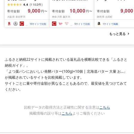
(850g×2P) 特大 5Lサイ
訳あり 銀鱈 西京漬け 計
4.4
(
1102
件
)
ズ バナメイエビ バラ凍
約 1,000g (約 100g × 10
9,000
10,000
9,000
寄付金額
寄付金額
寄付金額
円〜
円〜
結 下処理不要 サイズ不
切) 西京味噌 西京みそ 味
大阪府 泉佐野市
神奈川県 藤沢市
静岡県 吉田町
揃い 訳あり
噌漬け みそ 味噌 鮮魚 魚
介 銀だら 銀ダラ ギンダ
15
サイトで比較
5
サイトで比較
1
サイトで掲載
ラ ぎんだら 鱈 タラ 魚
西京焼き 西京漬 西京や
もっと見る
き 冷凍 厳選 鮮魚 漬け魚
漬魚 新鮮 小分け 人気返
礼品 おかず おつまみ お
酒のあて 家計応援
10000円 魚喜 神奈川 湘
ふるさと納税22サイトに掲載されている返礼品を横断比較できる「ふるさと
南 藤沢
納税ガイド」。
「よつ葉パンにおいしい発酵バター(100g)×10個 | 北海道バター 大量 お…」
が掲載されているサイトを比較掲載しています。
サイトごとに量や寄付金額が異なることもあるので、最安値を見つけてみて
ください。
比較データの取得方法と正確性に関する注意は
こちら
掲載情報の誤り等は
こちら
よりご報告ください