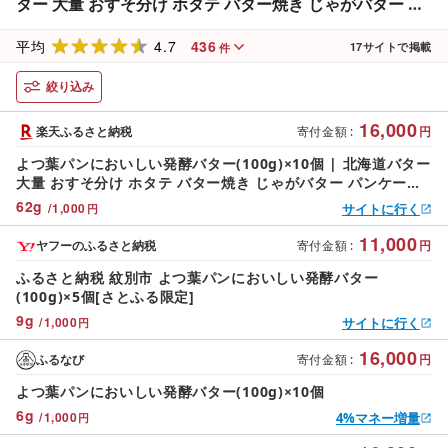
ター 大量 おすそ分け ホタテ バター焼き じゃがバター パ
ンケーキ 食品 通販 返礼品 プレゼント ギフト 紋別市 じゃ
4.7
436
がいも hokkaido トースト 発
平均
17
サイトで掲載
件
絞り込み
16,000
楽天ふるさと納税
寄付金額
:
円
よつ葉パンにおいしい発酵バター(100g)×10個 | 北海道バター
大量 おすそ分け ホタテ バター焼き じゃがバター パンケーキ
食品 通販 返礼品 プレゼント ギフト 紋別市 じゃがいも
62
g
/
1,000
サイトに行く
円
hokkaido トースト 発
11,000
ヤフーのふるさと納税
寄付金額
:
円
ふるさと納税 紋別市 よつ葉パンにおいしい発酵バター
(100g)×5個[さとふる限定]
9
g
/
1,000
サイトに行く
円
16,000
ふるなび
寄付金額
:
円
よつ葉パンにおいしい発酵バター(100g)×10個
6
g
/
1,000
4%マネー増量
円