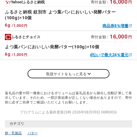
16,000
Yahoo!ふるさと納税
寄付金額
:
円
ふるさと納税 紋別市 よつ葉パンにおいしい発酵バター
(100g)×10個
6
g
/
1,000
商品券8％増量
円
16,000
ふるさとチョイス
寄付金額
:
円
よつ葉パンにおいしい発酵バター(100g)×10個
6
g
/
1,000
d払いで最大24％還元
円
取扱サイトをもっと見る
返礼品の量や同一価格におけるボリュームは返礼品名から抽出し自動計算して表
示しています。そのため、一部計算結果が正しくない場合がありますので、寄付
前に必ずご自身でご確認いただくようお願いします。
プログラムによる最終更新日時 2026年08月09日 06時00分
カテゴリ
卵・乳製品
バター