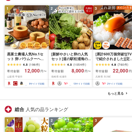
1
2
3
黒富士農場人気No.1セ
[新鮮やさいと卵の人気
[累計600万個突破!][TV
ット 卵 バウムクーヘン
セット]道の駅松浦海の
で紹介されました][定
たまご タマゴ 玉子 鶏卵
ふるさと館『旬のお野菜
便]タズミの卵(30個×3
4.5
(
196
件
)
4.5
(
1054
件
)
4.9
(
760
件
)
マヨネーズ 贈答 ギフト
+産みたて濃厚玉子6個』
月)022AB01N./こだ
12,000
8,000
22,000
寄付金額
寄付金額
寄付金額
円〜
円〜
円
お取り寄せ スイーツ お
の大満足セット![A8-
卵 市川町産 兵庫県産 
山梨県 甲斐市
長崎県 松浦市
兵庫県 市川町
菓子 山梨 黒富士農場 産
039]ふるさと納税 野菜
まご たまごかけご飯 
みたて 新鮮 自然卵 放牧
ふるさと納税 やさい 詰
子 生卵 鶏卵 タマゴ 卵
8
サイトで比較
13
サイトで比較
2
サイトで比較
卵 卵かけご飯 たまごか
め合わせ 野菜セット 旬
き TKG 3か月 定期便
けご飯 卵かけごはん 平
玉子 卵 季節 サラダ 新鮮
もっと見る
飼い 冷蔵 山梨県 甲斐市
産地直送 セット
総合
人気の品ランキング
1
2
3