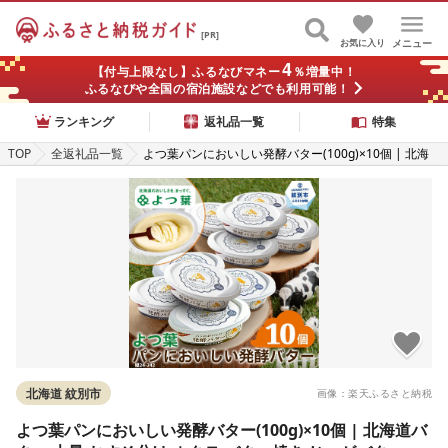
[PR]
お気に入り
メニュー
4
【付与上限なし】ふるなびマネー
％増量中！
ふるなびや全国の宿泊施設などでも利用可能！
ランキング
返礼品一覧
特集
TOP
全返礼品一覧
よつ葉パンにおいしい発酵バター(100g)×10個 | 北海
道バター 大量 おすそ分け ホタテ バター焼き じゃがバ
ター パンケーキ 食品 通販 返礼品 プレゼント ギフト 紋
別市 じゃがいも hokkaido トースト 発
北海道 紋別市
画像：楽天ふるさと納税
よつ葉パンにおいしい発酵バター(100g)×10個 | 北海道バ