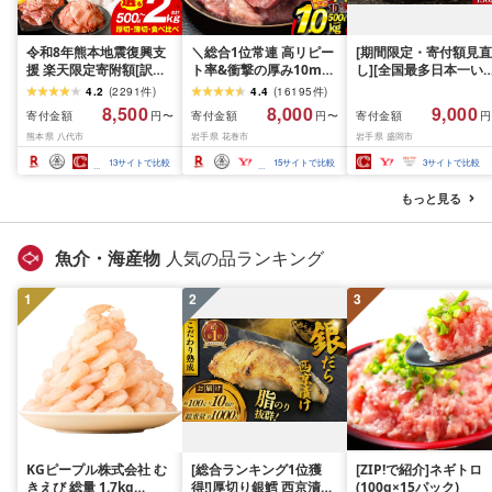
令和8年熊本地震復興支
＼総合1位常連 高リピー
[期間限定・寄付額見直
援 楽天限定寄附額[訳あ
ト率&衝撃の厚み10mm
し][全国最多日本一い
り]牛タン 500g〜2kg 肉
厚切り牛タン 塩味/ ≪ス
て牛入り]ハンバーグ
4.2
(
2291
件
)
4.4
(
16195
件
)
牛肉 訳あり 牛タン 冷凍
ピード発送!!10営業日以
1.5kg(150g×10個) い
8,500
8,000
9,000
寄付金額
寄付金額
寄付金額
円〜
円〜
円
小分け 厚切り 薄切り 食
内発送≫ 選べる内容量
て牛 × 岩中豚 ハンバー
熊本県 八代市
岩手県 花巻市
岩手県 盛岡市
べ比べ 500g 1kg 1.5kg
500g / 1kg 定期便 毎月
グ 合挽き 合い挽き 黒
2kg 牛 人気 ビーフ 牛た
届く 牛肉 肉 BBQ ふるさ
和牛 人気 冷凍 個包装 
13
サイトで比較
15
サイトで比較
3
サイトで比較
ん ふるさと納税 ランキ
と 人気 ランキング 岩手
分け 冷凍 牛肉 豚肉 和
ング スピード発送 送料
県 花巻市
ビーフ ポーク はんば
もっと見る
無料
ぐ 挽肉 お肉 ミンチ 肉
お弁当 hannba-gu ラ
キング 1位 1万円以下 
魚介・海産物
人気の品ランキング
手県 盛岡市 東北 岩手 
岡 shikoku001k
1
2
3
KGピープル株式会社 む
[総合ランキング1位獲
[ZIP!で紹介]ネギトロ
きえび 総量 1.7kg
得!]厚切り銀鱈 西京漬け
(100g×15パック)