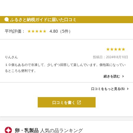
ふるさと納税ガイドに届いた口コミ
平均評価：
★★★★★
★★★★★
4.80
（
5
件
）
★★★★★
★★★★★
りんさん
投稿日：2024年8月10日
１０個もあるので冷凍して、少しずつ回答して楽しんでいます。個包装になってい
るところも便利です。
続きを読む
口コミをもっと見る(5)
口コミを書く
卵・乳製品
人気の品ランキング