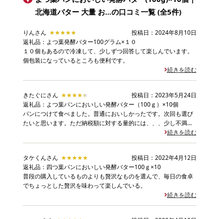
北海道バター 大量 お…
の口コミ一覧 (全5件)
りんさん
★★★★★
★★★★★
投稿日：2024年8月10日
返礼品：よつ葉発酵バター100グラム×１０
１０個もあるので冷凍して、少しずつ回答して楽しんでいます。
個包装になっているところも便利です。
続きを読む
きたぐにさん
★★★★★
★★★★★
投稿日：2023年5月24日
返礼品：よつ葉パンにおいしい発酵バター（100ｇ）×10個
パンにつけて食べました。普通においしかったです。次回も選び
たいと思います。ただ納税額に対する量的には、、、少し不満で
す。
続きを読む
タケくんさん
★★★★★
★★★★★
投稿日：2022年4月12日
返礼品：四つ葉パンにおいしい発酵バター100ｇ×10
普段の購入しているものよりも贅沢なものを選んで、毎日の食卓
でちょっとした贅沢を味わって楽しんでいる。
続きを読む