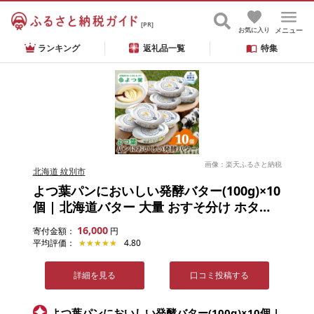
[PR]
お気に入り
メニュー
ランキング
返礼品一覧
特集
画像：楽天ふるさと納税
北海道 紋別市
よつ葉パンにおいしい発酵バター(100g)×10
個 | 北海道バター 大量 おすそ分け ホタテ
バター焼き じゃがバター パンケーキ 食品
16,000
寄付金額：
円
通販 返礼品 プレゼント ギフト 紋別市 じゃ
平均評価：
★★★★★
★★★★★
4.80
がいも hokkaido トースト 発
詳細を見る
口コミ投稿する
よつ葉パンにおいしい発酵バター(100g)×10個 |