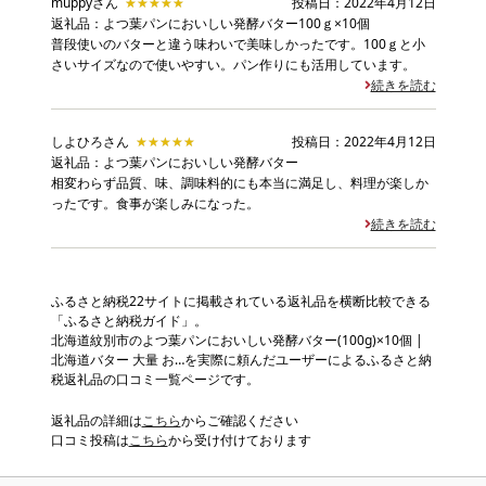
muppyさん
★★★★★
★★★★★
投稿日：2022年4月12日
返礼品：よつ葉パンにおいしい発酵バター100ｇ×10個
普段使いのバターと違う味わいで美味しかったです。100ｇと小
さいサイズなので使いやすい。パン作りにも活用しています。
続きを読む
しよひろさん
★★★★★
★★★★★
投稿日：2022年4月12日
返礼品：よつ葉パンにおいしい発酵バター
相変わらず品質、味、調味料的にも本当に満足し、料理が楽しか
ったです。食事が楽しみになった。
続きを読む
ふるさと納税22サイトに掲載されている返礼品を横断比較できる
「ふるさと納税ガイド」。
北海道紋別市のよつ葉パンにおいしい発酵バター(100g)×10個 |
北海道バター 大量 お…を実際に頼んだユーザーによるふるさと納
税返礼品の口コミ一覧ページです。
返礼品の詳細は
こちら
からご確認ください
口コミ投稿は
こちら
から受け付けております