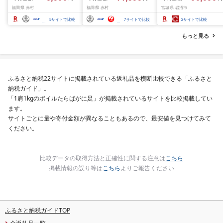
つくし 5kg 10kg 15kg
じのきらめき だて正夢
福岡県 赤村
福岡県 赤村
宮城県 岩沼市
20kg [選べる品種・内容
ひとめぼれ ササニシキ
量・出荷時期]複数原料
セット 銘柄米 味比べ 
5
サイトで比較
7
サイトで比較
2
サイトで比較
米 白米 精米 国産 限定
リエーション お楽しみ
ごはん ご飯 白飯 米 お米
食味 毎日の食卓 毎月
もっと見る
ふるさと 人気 ランキン
わる 色々試せる 志賀
グ
米 岩沼産米
ふるさと納税22サイトに掲載されている返礼品を横断比較できる「ふるさと
納税ガイド」。
「1肩1kgのボイルたらばがに足」が掲載されているサイトを比較掲載してい
ます。
サイトごとに量や寄付金額が異なることもあるので、最安値を見つけてみて
ください。
比較データの取得方法と正確性に関する注意は
こちら
掲載情報の誤り等は
こちら
よりご報告ください
ふるさと納税ガイドTOP