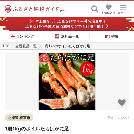
[PR]
お気に入り
メニュー
4
【付与上限なし】ふるなびマネー
％増量中！
ふるなびや全国の宿泊施設などでも利用可能！
ランキング
返礼品一覧
特集
TOP
全返礼品一覧
1肩1kgのボイルたらばがに足
北海道 根室市
画像：ふるなび
1肩1kgのボイルたらばがに足