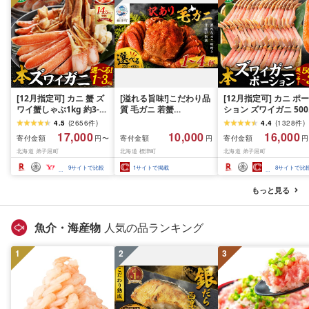
[12月指定可] カニ 蟹 ズ
[溢れる旨味!]こだわり品
[12月指定可] カニ ポー
ワイ蟹しゃぶ1kg 約3-4
質 毛ガニ 若蟹
ション ズワイガニ 500
人前 2kg 約6-8人前 3kg
350g~400g 選べる 1~4
約3-4人前 1kg 約4-6人
4.5
(
2656
件
)
4.4
(
1328
件
)
約9-12人前 生食 生食可
杯 わけあり 国産 北海道
前 1.5kg 6-9人前 2kg 
17,000
10,000
16,000
寄付金額
寄付金額
寄付金額
円〜
円
円
生ズワイガニ カニしゃ
羅臼産 蟹 かに カニ 毛が
12人前 3kg 12-16人前
北海道 弟子屈町
北海道 標津町
北海道 弟子屈町
ぶ かにしゃぶ ズワイ蟹
に 毛蟹 冷凍毛ガニ 冷凍
蟹しゃぶ 生食 生食可 
ずわい蟹肉 ずわいがに
かに 冷凍カニ 訳ありカ
に 蟹 ずわいがに カニ
9
サイトで比較
1
サイトで掲載
8
サイトで比
カット済み 送料無料 北
ニ 訳アリ 訳アリ毛ガニ
かに鍋 むき身 剥き身 
海道 弟子屈町
訳あり毛ガニ 人気 ラン
ット済 送料無料 北海
もっと見る
キング おすすめ ごほう
弟子屈町
び 贅沢 毛ガニ冷凍 蟹脚
蟹あし カニ脚 かに北海
魚介・海産物
人気の品ランキング
道 毛ガニ 毛ガニ 毛ガニ
毛ガニ 毛蟹 毛蟹 毛蟹 毛
1
2
蟹 毛蟹 北海道 標津町
3