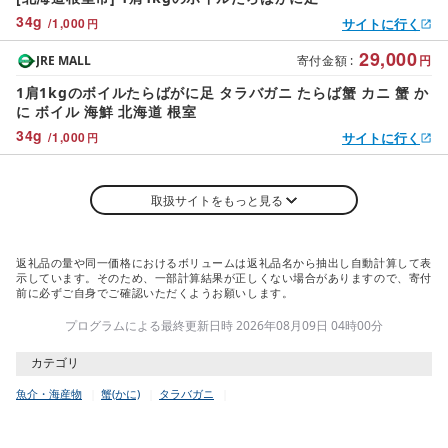
34
g
/
1,000
サイトに行く
円
29,000
JRE MALL
寄付金額
:
円
1肩1kgのボイルたらばがに足 タラバガニ たらば蟹 カニ 蟹 か
に ボイル 海鮮 北海道 根室
34
g
/
1,000
サイトに行く
円
取扱サイトをもっと見る
返礼品の量や同一価格におけるボリュームは返礼品名から抽出し自動計算して表
示しています。そのため、一部計算結果が正しくない場合がありますので、寄付
前に必ずご自身でご確認いただくようお願いします。
プログラムによる最終更新日時 2026年08月09日 04時00分
カテゴリ
魚介・海産物
蟹(かに)
タラバガニ