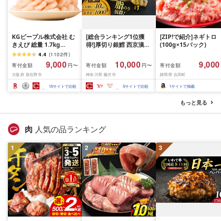
KGピープル株式会社 む
[総合ランキング1位獲
[ZIP!で紹介]ネギトロ
きえび 総量 1.7kg
得!]厚切り銀鱈 西京漬け
(100g×15パック)
(850g×2P) 特大 5Lサイ
訳あり 銀鱈 西京漬け 計
4.4
(
1102
件
)
ズ バナメイエビ バラ凍
約 1,000g (約 100g × 10
9,000
10,000
9,000
寄付金額
寄付金額
寄付金額
円〜
円〜
結 下処理不要 サイズ不
切) 西京味噌 西京みそ 味
大阪府 泉佐野市
神奈川県 藤沢市
静岡県 吉田町
揃い 訳あり
噌漬け みそ 味噌 鮮魚 魚
介 銀だら 銀ダラ ギンダ
15
サイトで比較
5
サイトで比較
1
サイトで掲載
ラ ぎんだら 鱈 タラ 魚
西京焼き 西京漬 西京や
もっと見る
き 冷凍 厳選 鮮魚 漬け魚
漬魚 新鮮 小分け 人気返
礼品 おかず おつまみ お
肉
人気の品ランキング
酒のあて 家計応援
10000円 魚喜 神奈川 湘
1
2
南 藤沢
3