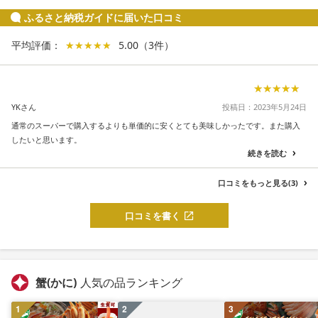
ふるさと納税ガイドに届いた口コミ
平均評価：
★★★★★
★★★★★
5.00
（
3
件
）
★★★★★
★★★★★
YKさん
投稿日：2023年5月24日
通常のスーパーで購入するよりも単価的に安くとても美味しかったです。また購入
したいと思います。
続きを読む
口コミをもっと見る(3)
口コミを書く
蟹(かに)
人気の品ランキング
1
2
3