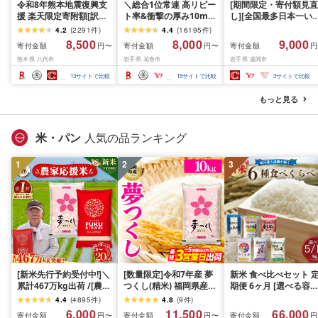
令和8年熊本地震復興支
＼総合1位常連 高リピー
[期間限定・寄付額見直
援 楽天限定寄附額[訳あ
ト率&衝撃の厚み10mm
し][全国最多日本一い
り]牛タン 500g〜2kg 肉
厚切り牛タン 塩味/ ≪ス
て牛入り]ハンバーグ
4.2
(
2291
件
)
4.4
(
16195
件
)
牛肉 訳あり 牛タン 冷凍
ピード発送!!10営業日以
1.5kg(150g×10個) い
8,500
8,000
9,000
寄付金額
寄付金額
寄付金額
円〜
円〜
円
小分け 厚切り 薄切り 食
内発送≫ 選べる内容量
て牛 × 岩中豚 ハンバー
熊本県 八代市
岩手県 花巻市
岩手県 盛岡市
べ比べ 500g 1kg 1.5kg
500g / 1kg 定期便 毎月
グ 合挽き 合い挽き 黒
2kg 牛 人気 ビーフ 牛た
届く 牛肉 肉 BBQ ふるさ
和牛 人気 冷凍 個包装 
13
サイトで比較
15
サイトで比較
3
サイトで比較
ん ふるさと納税 ランキ
と 人気 ランキング 岩手
分け 冷凍 牛肉 豚肉 和
ング スピード発送 送料
県 花巻市
ビーフ ポーク はんば
もっと見る
無料
ぐ 挽肉 お肉 ミンチ 肉
お弁当 hannba-gu ラ
キング 1位 1万円以下 
米・パン
人気の品ランキング
手県 盛岡市 東北 岩手 
岡 shikoku001k
1
2
3
[新米先行予約受付中!]＼
[数量限定]令和7年産 夢
新米 食べ比べセット 
累計467万kg出荷 /[農家
つくし(精米) 福岡県産ブ
期便 6ヶ月 [選べる容量
応援米]訳あり 令和7年産
ランド米 10kg (品
おこめ 精米 ライス ご
4.4
(
4895
件
)
4.8
(
9
件
)
令和8年産ふくきらり 夢
番:3X11R7)
ん つきあかり つや姫 
6,000
11,500
66,000
寄付金額
寄付金額
寄付金額
円〜
円〜
円