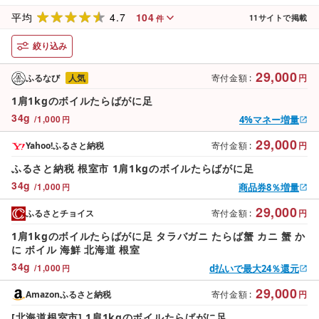
4.7
104
平均
11
サイトで掲載
件
絞り込み
29,000
ふるなび
人気
寄付金額
:
円
1肩1kgのボイルたらばがに足
34
g
/
1,000
4%マネー増量
円
29,000
Yahoo!ふるさと納税
寄付金額
:
円
ふるさと納税 根室市 1肩1kgのボイルたらばがに足
34
g
/
1,000
商品券8％増量
円
29,000
ふるさとチョイス
寄付金額
:
円
1肩1kgのボイルたらばがに足 タラバガニ たらば蟹 カニ 蟹 か
に ボイル 海鮮 北海道 根室
34
g
/
1,000
d払いで最大24％還元
円
29,000
Amazonふるさと納税
寄付金額
:
円
[北海道根室市] 1肩1kgのボイルたらばがに足