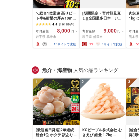
＼総合1位常連 高リピー
[期間限定・寄付額見直
肉卸直
ト率&衝撃の厚み10mm
し][全国最多日本一いわ
1kg 
厚切り牛タン 塩味/ ≪ス
て牛入り]ハンバーグ
10m
4.4
(
16189
件
)
ピード発送!!10営業日以
1.5kg(150g×10個) いわ
牛肉 
8,000
9,000
寄付金額
寄付金額
寄付金
円〜
円〜
内発送≫ 選べる内容量
て牛 × 岩中豚 ハンバー
業務
岩手県 花巻市
岩手県 盛岡市
熊本県
500g / 1kg 定期便 毎月
グ 合挽き 合い挽き 黒毛
BBQ
届く 牛肉 肉 BBQ ふるさ
和牛 人気 冷凍 個包装 小
祝い 
15
サイトで比較
3
サイトで比較
と 人気 ランキング 岩手
分け 冷凍 牛肉 豚肉 和牛
県 花巻市
ビーフ ポーク はんばー
ぐ 挽肉 お肉 ミンチ 肉
お弁当 hannba-gu ラン
キング 1位 1万円以下 岩
魚介・海産物
人気の品ランキング
手県 盛岡市 東北 岩手 盛
岡 shikoku001k
1
2
3
[最短当日発送]2年連続
KGピープル株式会社 む
[総合
総合1位 ホタテ 訳あり (
きえび 総量 1.7kg
得!]