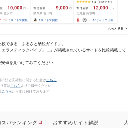
 銀鱈 西京漬け 計
ふるさと納税 いくら
4.8
(
18244
件
)
00g (約 100g × 10
200g / 400g / 800g /
10,000
9,000
12,000
額
寄付金額
寄付金額
円〜
円
円〜
西京味噌 西京みそ 味
1.6kg / 2.4kg 200g パッ
県 藤沢市
静岡県 吉田町
北海道 白糠町
 みそ 味噌 鮮魚 魚
ク[選べる容量] 醤油漬け
だら 銀ダラ ギンダ
海鮮 イクラ 小分け ふる
5
サイトで比較
1
サイトで掲載
18
サイトで比較
んだら 鱈 タラ 魚
さと ランキング 人気 ギ
き 西京漬 西京や
フト 高評価 ふるさと納
もっと見る
凍 厳選 鮮魚 漬け魚
税 北海道 白糠町
新鮮 小分け 人気返
おかず おつまみ お
比較できる「ふるさと納税ガイド」。
て 家計応援
ー エラスティックパイプ」 …」が掲載されているサイトを比較掲載して
00円 魚喜 神奈川 湘
沢
最安値を見つけてみてください。
得方法と正確性に関する注意は
こちら
り等は
こちら
よりご報告ください
は
こちら
から受け付けております
コスパランキング
おすすめサイト解説