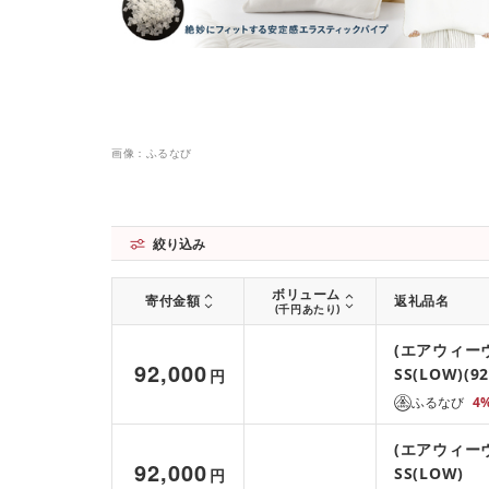
画像：ふるなび
絞り込み
ボリューム
寄付金額
返礼品名
(千円あたり)
(エアウィー
92,000
SS(LOW)(92
円
ふるなび
4
(エアウィー
92,000
SS(LOW)
円