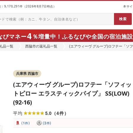
9,170,291件（2026年8月7日時点）
本サイ
4
なびマネー
％増量中！
ふるなびや全国の宿泊施設
礼品一覧
西脇市の返礼品一覧
(エアウィーヴ グループ)ロフテー「ソフ
(92-16)
兵庫県 西脇市
(エアウィーヴ グループ)ロフテー「ソフィッ
トピロー エラスティックパイプ」 SS(LOW)
(92-16)
5.0
4
平均
（
件
）
(
)
(
)
1
3
件
件