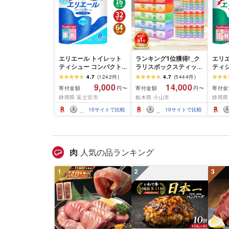
エリエール トイレット
ランキング1位獲得! _ク
エリ
ティシュー コンパクト
ラリスボックスティッシ
ティ
シングル [個数が選べ
ュ60箱(1箱220組(440
ダブル
4.7
(
1242
件
)
4.7
(
5444
件
)
る:16・32・64 ロール]
枚))(5個入り×12セット)_
数:32
9,000
14,000
寄付金額
寄付金額
寄付金
円〜
円〜
1.5倍巻 82.5m トイレッ
ティッシュ ティッシュ
巻 4
静岡県 富士宮市
栃木県 小山市
静岡県
トペーパー シングル パ
ペーパー 日用品 常備品
パー 
ルプ100% 香りつき 日用
生活用品 まとめ買い [配
香りつ
10
サイトで比較
10
サイトで比較
品 消耗品 備蓄 ふるさと
送不可地域:離島・沖縄
備蓄 
納税 ふるさと 送料無料
県]
さと 
静岡県 富士宮市
士宮
肉
人気の品ランキング
1
2
3