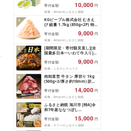
1.2kg (2026年9月前半(1〜15
漬け魚 漬魚 新鮮 小分け 人気
10,000
寄付金額
円
日)から10月下旬までの発送)
返礼品 おかず おつまみ お酒
フルーツ ぶどう 果物 山梨県
画像：Amazonふるさと納税
のあて 家計応援 10000円 魚
産 2026 旬 大粒 高級 ブドウ
喜 神奈川 湘南 藤沢
KGピープル株式会社 むきえ
4
葡萄 富士吉田市
び 総量 1.7kg (850g×2P) 特大
5Lサイズ バナメイエビ バラ
9,000
寄付金額
円
凍結 下処理不要 サイズ不揃い
訳あり
画像：Amazonふるさと納税
[期間限定・寄付額見直し][全
5
国最多日本一いわて牛入り]ハ
ンバーグ 1.5kg(150g×10個)
9,000
寄付金額
円
いわて牛 × 岩中豚 ハンバーグ
合挽き 合い挽き 黒毛和牛 人
画像：ふるさとチョイス
気 冷凍 個包装 小分け 冷凍 牛
肉卸直営 牛タン 厚切り 1kg
6
肉 豚肉 和牛 ビーフ ポーク は
(500g×2/厚さ約10mm) 訳あ
んばーぐ 挽肉 お肉 ミンチ 肉
り 訳有り肉 牛肉 焼肉 冷凍 ス
お弁当 hannba-gu ランキン
14,000
寄付金額
円
ライス 業務用 バーベキュー
グ 1位 1万円以下 岩手県 盛岡
BBQ おつまみ ギフト お祝い
画像：Amazonふるさと納税
市 東北 岩手 盛岡
お中元 夏ギフト
shikoku001k
ふるさと納税 旭川市 [特A]令
7
和7年産ななつぼし
10kg(5kg×2)北海道旭川産 米
15,000
寄付金額
円
お米[さとふる限定]_05957
画像：ヤフーのふるさと納税