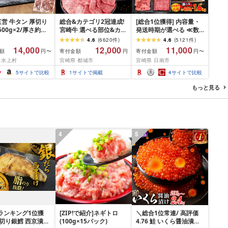
営 牛タン 厚切り
総合&カテゴリ2冠達成!
[総合1位獲得] 内容量・
(500g×2/厚さ約
宮崎牛 選べる部位&カッ
発送時期が選べる ≪数
m) 訳あり 訳有り肉
ト (赤身&霜降り)or(赤身
量限定≫ 宮崎牛 赤身 ス
4.6
(
6620
件
)
4.6
(
5121
件
)
焼肉 冷凍 スライス
のみ) 500g 1kg 2kg[発
ライス 焼肉 国産 肉 牛肉
14,000
12,000
11,000
額
寄付金額
寄付金額
円〜
円
円〜
用 バーベキュー
送時期が選べる] 牛肉 焼
薄切り 黒毛和牛 A4 A5
 水上村
宮崎県 都城市
宮崎県 日南市
 おつまみ ギフト お
肉 すき焼き しゃぶしゃ
人気 小分け 焼き肉 すき
お中元 夏ギフト
ぶ ステーキ ギフト お中
焼き しゃぶしゃぶ 牛丼
5
サイトで比較
1
サイトで掲載
4
サイトで比較
元 夏ギフト 送料無料
BBQ ギフト 贈り物 おす
SKU-N203 [宮崎県都城
すめ 畜産農家応援 ミヤ
もっと見る
市]
チク 冷凍 宮崎県 日南市
送料無料
4
5
ランキング1位獲
[ZIP!で紹介]ネギトロ
＼総合1位常連/ 高評価
厚切り銀鱈 西京漬け
(100g×15パック)
4.76 鮭 いくら醤油漬け