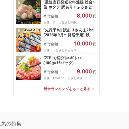
[最短当日発送]2年連続 総合1
8
位 ホタテ 訳あり ( ふるさと納
税 ほたて ふるさと納税 訳あ
8,000
寄付金額
円
り 帆立 ふるさと わけあり ホ
タテ貝柱 貝 人気 不揃い 刺身
画像：楽天ふるさと納税
規格外 魚介 ランキング 海鮮
[先行予約] 訳ありさんま2kg
9
冷凍 発送時期が選べる 北海道
[2026年9月〜発送予定] 秋刀
別海町 )(クラウドファンディ
魚 さんま サンマ Sashimi
ング対象)
10,000
寄付金額
円
FISH 魚 新鮮 ごはん 夕飯 お
かず おつまみ 晩酌 米 丼 海産
画像：ふるさとチョイス
物 海鮮 魚介 魚介類 テレビ
[ZIP!で紹介]ネギトロ
10
TV 放送 ニュース 番組 大船渡
(100g×15パック)
大船渡市 三陸 被災 震災 火災
支援 応援 岩手県 国産 大船渡
9,000
寄付金額
円
応援 [東北超歌手]
画像：Amazonふるさと納税
総合ランキングをもっと見る
人気の特集