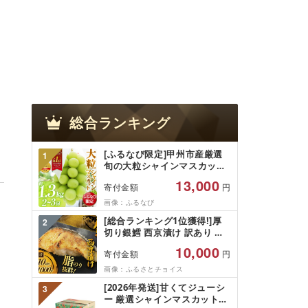
総合ランキング
[ふるなび限定]甲州市産厳選
1
旬の大粒シャインマスカット
約1.3kg 2〜3房[2026年発送]
13,000
寄付金額
円
(MG)B12-472 FN-Limited-
VO シャインマスカット フル
画像：ふるなび
ーツ
[総合ランキング1位獲得!]厚
2
切り銀鱈 西京漬け 訳あり 銀
鱈 西京漬け 計約 1,000g (約
10,000
寄付金額
円
100g × 10切) 西京味噌 西京み
そ 味噌漬け みそ 味噌 鮮魚 魚
画像：ふるさとチョイス
介 銀だら 銀ダラ ギンダラ ぎ
[2026年発送]甘くてジューシ
3
んだら 鱈 タラ 魚 西京焼き 西
ー 厳選シャインマスカット
京漬 西京やき 冷凍 厳選 鮮魚