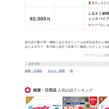
楽天ふるさ
ふるさと納税
92,000
ィックパイプ」
円
ヤフーのふ
返礼品の量や同一価格におけるボリュームは返礼品名から抽
ありますので、寄付前に必ずご自身でご確認いただくようお
プログラムによる最終
カテゴリ
雑貨・日用品
タオル・寝具
枕
雑貨・日用品
人気の品ランキング
1
2
3