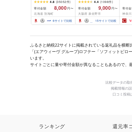
ふるさと納税 ほたて ふ
(850g×2P) 特大 5Lサイ
訳あり
4.8
(
35052
件
)
4.4
(
1098
件
)
るさと納税 訳あり 帆立
ズ バナメイエビ バラ凍
約 1,0
8,000
9,000
寄付金額
寄付金額
寄付金
円〜
円〜
ふるさと わけあり ホタ
結 下処理不要 サイズ不
切) 
北海道 別海町
大阪府 泉佐野市
神奈川
テ貝柱 貝 人気 不揃い 刺
揃い 訳あり
噌漬け
身 規格外 魚介 ランキン
介 銀
6
サイトで比較
15
サイトで比較
グ 海鮮 冷凍 発送時期が
ラ ぎ
選べる 北海道 別海町 )
西京焼
(クラウドファンディン
き 冷
グ対象)
漬魚 
礼品 
ふるさと納税22サイトに掲載されている返礼品を横断
酒のあ
「(エアウィーヴ グループ)ロフテー「ソフィットピロ
100
南 藤
います。
サイトごとに量や寄付金額が異なることもあるので、
比較データの取
掲載情報の誤
口コミ投稿
ランキング
還元率