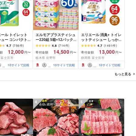
エール トイレット
エルモアプラスティシュ
エリエール 消臭+ トイレ
シュー コンパクト
ー220組 5箱×12パック
ットティシュー しっか
 [選べるロール
(60箱)[離島・沖縄県不
り香るフレッシュクリア
4.7
(
756
件
)
4.6
(
714
件
)
4.7
(
1491
件
)
・64 ロール] 1.5倍
可]_ ティッシュ ティッ
の香り コンパクトダブ
12,000
14,500
13,000
額
寄付金額
寄付金額
円〜
円〜
円〜
5m トイレットペー
シュペーパー 日用品 消
ル [選べるロール数:32・
 富士宮市
栃木県 佐野市
静岡県 富士宮市
ダブル パルプ100%
耗品 まとめ買い 常備品
64・96 ロール] 1.5倍巻
き 日用品 消耗品
生活用品 ボックスティ
37.5m トイレットペー
10
サイトで比較
10
サイトで比較
10
サイトで比較
ふるさと納税 ふる
ッシュ [配送不可地域:離
パー ダブル パルプ100%
送料無料 静岡県 富
島・沖縄県]
日用品 消耗品 備蓄 送料
もっと見る
市
無料 静岡県 富士宮市
4
5