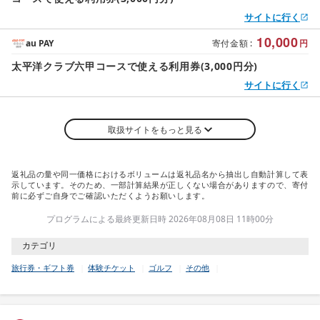
サイトに行く
10,000
au PAY
寄付金額
:
円
太平洋クラブ六甲コースで使える利用券(3,000円分)
サイトに行く
取扱サイトをもっと見る
返礼品の量や同一価格におけるボリュームは返礼品名から抽出し自動計算して表
示しています。そのため、一部計算結果が正しくない場合がありますので、寄付
前に必ずご自身でご確認いただくようお願いします。
プログラムによる最終更新日時 2026年08月08日 11時00分
カテゴリ
旅行券・ギフト券
体験チケット
ゴルフ
その他