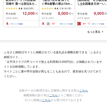
宮崎牛 選べる部位&カッ
ト率&衝撃の厚み10mm
し][全国最多日本一い
ト (赤身&霜降り)or(赤身
厚切り牛タン 塩味/ ≪ス
て牛入り]ハンバーグ
4.6
(
6623
件
)
4.4
(
16191
件
)
のみ) 500g 1kg 2kg[発
ピード発送!!10営業日以
1.5kg(150g×10個) い
12,000
8,000
9,000
寄付金額
寄付金額
寄付金額
円
円〜
円
送時期が選べる] 牛肉 焼
内発送≫ 選べる内容量
て牛 × 岩中豚 ハンバー
宮崎県 都城市
岩手県 花巻市
岩手県 盛岡市
肉 すき焼き しゃぶしゃ
500g / 1kg 定期便 毎月
グ 合挽き 合い挽き 黒
ぶ ステーキ ギフト お中
届く 牛肉 肉 BBQ ふるさ
和牛 人気 冷凍 個包装 
1
サイトで掲載
15
サイトで比較
3
サイトで比較
元 夏ギフト 送料無料
と 人気 ランキング 岩手
分け 冷凍 牛肉 豚肉 和
SKU-N203 [宮崎県都城
県 花巻市
ビーフ ポーク はんば
もっと見る
市]
ぐ 挽肉 お肉 ミンチ 肉
お弁当 hannba-gu ラ
キング 1位 1万円以下 
手県 盛岡市 東北 岩手 
岡 shikoku001k
ふるさと納税22サイトに掲載されている返礼品を横断比較できる「ふるさと
納税ガイド」。
「太平洋クラブ六甲コースで使える利用券(3.000円分)」が掲載されているサ
イトを比較掲載しています。
サイトごとに量や寄付金額が異なることもあるので、最安値を見つけてみて
ください。
比較データの取得方法と正確性に関する注意は
こちら
掲載情報の誤り等は
こちら
よりご報告ください
口コミ投稿は
こちら
から受け付けております