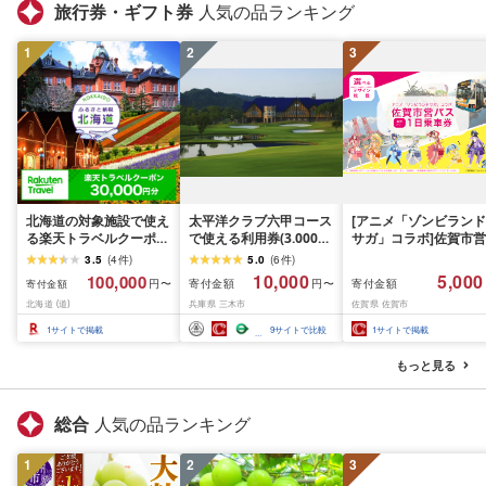
旅行券・ギフト券
人気の品ランキング
1
2
3
北海道の対象施設で使え
太平洋クラブ六甲コース
[アニメ「ゾンビランド
る楽天トラベルクーポン
で使える利用券(3.000円
サガ」コラボ]佐賀市営
寄付額100,000円
分)
バス1日乗車券(2026年
3.5
(
4
件
)
5.0
(
6
件
)
秋発送予定)
10,000
5,000
100,000
寄付金額
寄付金額
円〜
円〜
寄付金額
北海道 (道)
兵庫県 三木市
佐賀県 佐賀市
1
サイトで掲載
9
サイトで比較
1
サイトで掲載
もっと見る
総合
人気の品ランキング
1
2
3