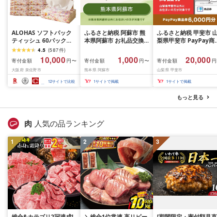
ALOHAS ソフトパック
ふるさと納税 阿蘇市 熊
ふるさと納税 甲斐市 
ティッシュ 60パック
本県阿蘇市 お礼品交換
梨県甲斐市 PayPay商
×400枚(200組) 日用品
チケット 1,000円分
券(6,000円分)※地域
4.5
(
587
件
)
必需品 常備品 まとめ買
一部の加盟店のみで利
10,000
1,000
20,000
寄付金額
寄付金額
寄付金額
円〜
円〜
円
い 備蓄 防災
可
大阪府 泉佐野市
熊本県 阿蘇市
山梨県 甲斐市
12
サイトで比較
1
サイトで掲載
1
サイトで掲載
もっと見る
肉
人気の品ランキング
1
2
3
総合&カテゴリ2冠達成!
＼総合1位常連 高リピー
[期間限定・寄付額見直