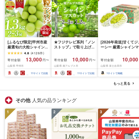
[ふるなび限定]甲州市産
★フジテレビ系列「ノン
[2026年発送]甘くてジ
厳選旬の大粒シャインマ
ストップ」で取り上げら
ーシー 厳選シャインマ
スカット 約1.3kg 2〜3
れました!★[2026年発送
スカット1.2kg (2026
4.6
(
4126
件
)
房[2026年発送]
先行予約]南アルプス市
月前半(1〜15日)から1
13,000
10,000
10,000
寄付金額
寄付金額
寄付金額
円〜
円〜
(MG)B12-472 FN-
産シャインマスカット
月下旬までの発送) フ
山梨県 甲州市
山梨県 南アルプス市
山梨県 富士吉田市
Limited-VO シャインマ
1.2kg以上(2〜3房)ふる
ーツ ぶどう 果物 山梨
スカット フルーツ
さと納税 おすすめ 山梨
産 2026 旬 大粒 高級 
11
サイトで比較
11
サイトで比較
1
サイトで掲載
県 南アルプス市 送料無
ドウ 葡萄 富士吉田市
料 AL
もっと見る
その他
人気の品ランキング
1
2
3