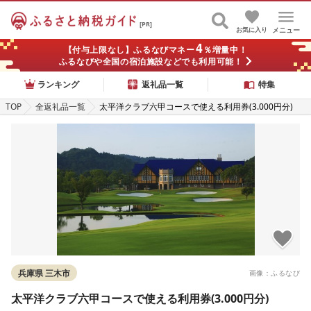
[PR]
お気に入り
メニュー
4
【付与上限なし】ふるなびマネー
％増量中！
ふるなびや全国の宿泊施設などでも利用可能！
ランキング
返礼品一覧
特集
TOP
全返礼品一覧
太平洋クラブ六甲コースで使える利用券(3.000円分)
兵庫県 三木市
画像：ふるなび
太平洋クラブ六甲コースで使える利用券(3.000円分)