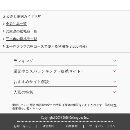
ふるさと納税ガイドTOP
全返礼品一覧
兵庫県の返礼品一覧
三木市の返礼品一覧
太平洋クラブ六甲コースで使える利用券(3.000円分)
ランキング
還元率コスパランキング（提携サイト）
おすすめサイト解説
人気の特集
掲載している寄附金額等の全ての情報は万全の保証をいたしかねます。詳細は
免
責事項
をご覧ください
Copyright©2019-2026 Colleagues Inc.
お問い合わせ
運営会社
利用規約
プライバシーポリシー