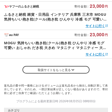
ギフト 男性 女性 三木市 おすすめ 人気 もちもち 横向き
23,000
ヤフーのふるさと納税
寄付金額
:
円
ふるさと納税 雑貨・日用品 インテリア 兵庫県 三木市 MOGU
気持ちいい抱き枕(クール)抱き枕 ひんやり 冷感 モグ 可愛い
おしゃれ だき枕 大きめ マタニティ…
サイトに行く
23,000
au PAY
寄付金額
:
円
MOGU 気持ちいい抱き枕(クール)抱き枕 ひんやり 冷感 モグ
可愛い おしゃれ だき枕 大きめ マタニティ マタニティー 大き
い ロング 洗える 横向き 妊婦 夏 妊娠 大きい 長い プレゼント
サイトに行く
ギフト 男性 女性 三木市 おすすめ 人気 もちもち 横向き
取扱サイトをもっと見る
返礼品の量や同一価格におけるボリュームは返礼品名から抽出し自動計算して表
示しています。そのため、一部計算結果が正しくない場合がありますので、寄付
前に必ずご自身でご確認いただくようお願いします。
プログラムによる最終更新日時 2026年08月05日 08時00分
カテゴリ