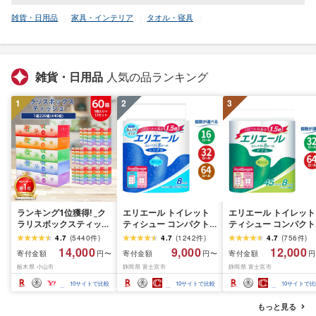
雑貨・日用品
家具・インテリア
タオル・寝具
雑貨・日用品
人気の品ランキング
1
2
3
ランキング1位獲得! _ク
エリエール トイレット
エリエール トイレット
ラリスボックスティッシ
ティシュー コンパクト
ティシュー コンパクト
ュ60箱(1箱220組(440
シングル [個数が選べ
ダブル [選べるロール
4.7
(
5440
件
)
4.7
(
1242
件
)
4.7
(
756
件
)
枚))(5個入り×12セット)_
る:16・32・64 ロール]
数:32・64 ロール] 1.5
14,000
9,000
12,000
寄付金額
寄付金額
寄付金額
円〜
円〜
円
ティッシュ ティッシュ
1.5倍巻 82.5m トイレッ
巻 45m トイレットペ
栃木県 小山市
静岡県 富士宮市
静岡県 富士宮市
ペーパー 日用品 常備品
トペーパー シングル パ
パー ダブル パルプ10
生活用品 まとめ買い [配
ルプ100% 香りつき 日用
香りつき 日用品 消耗
10
サイトで比較
10
サイトで比較
10
サイトで比
送不可地域:離島・沖縄
品 消耗品 備蓄 ふるさと
備蓄 ふるさと納税 ふ
県]
納税 ふるさと 送料無料
さと 送料無料 静岡県 
もっと見る
静岡県 富士宮市
士宮市