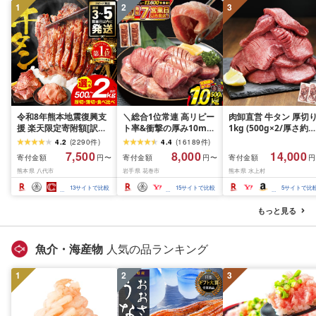
1
2
3
令和8年熊本地震復興支
＼総合1位常連 高リピー
肉卸直営 牛タン 厚切
援 楽天限定寄附額[訳あ
ト率&衝撃の厚み10mm
1kg (500g×2/厚さ約
り]牛タン 500g〜2kg 肉
厚切り牛タン 塩味/ ≪ス
10mm) 訳あり 訳有り
4.2
(
2290
件
)
4.4
(
16189
件
)
牛肉 訳あり 牛タン 冷凍
ピード発送!!10営業日以
牛肉 焼肉 冷凍 スライ
7,500
8,000
14,000
寄付金額
寄付金額
寄付金額
円〜
円〜
円
小分け 厚切り 薄切り 食
内発送≫ 選べる内容量
業務用 バーベキュー
熊本県 八代市
岩手県 花巻市
熊本県 水上村
べ比べ 500g 1kg 1.5kg
500g / 1kg 定期便 毎月
BBQ おつまみ ギフト 
2kg 牛 人気 ビーフ 牛た
届く 牛肉 肉 BBQ ふるさ
祝い お中元 夏ギフト
13
サイトで比較
15
サイトで比較
5
サイトで比
ん ふるさと納税 ランキ
と 人気 ランキング 岩手
ング スピード発送 送料
県 花巻市
もっと見る
無料
魚介・海産物
人気の品ランキング
1
2
3