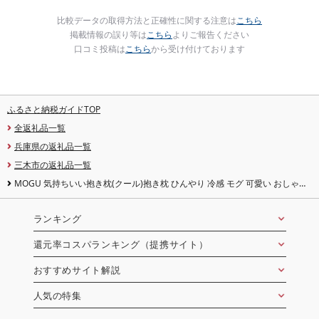
比較データの取得方法と正確性に関する注意は
こちら
掲載情報の誤り等は
こちら
よりご報告ください
口コミ投稿は
こちら
から受け付けております
ふるさと納税ガイドTOP
全返礼品一覧
兵庫県の返礼品一覧
三木市の返礼品一覧
MOGU 気持ちいい抱き枕(クール)抱き枕 ひんやり 冷感 モグ 可愛い おしゃれ
だき枕 大きめ マタニティ マタニティー 大きい ロング 洗える 横向き 妊婦 夏 妊
娠 大きい 長い プレゼント ギフト 男性 女性 三木市 おすすめ 人気 もちもち 横
向き
ランキング
還元率コスパランキング（提携サイト）
おすすめサイト解説
人気の特集