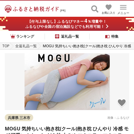
[PR]
お気に入り
メニュー
4
【付与上限なし】ふるなびマネー
％増量中！
ふるなびや全国の宿泊施設などでも利用可能！
ランキング
返礼品一覧
特集
TOP
全返礼品一覧
MOGU 気持ちいい抱き枕(クール)抱き枕 ひんやり 冷感
モグ 可愛い おしゃれ だき枕 大きめ マタニティ マタニ
ティー 大きい ロング 洗える 横向き 妊婦 夏 妊娠 大き
い 長い プレゼント ギフト 男性 女性 三木市 おすすめ
人気 もちもち 横向き
兵庫県 三木市
画像：ふるなび
MOGU 気持ちいい抱き枕(クール)抱き枕 ひんやり 冷感 モ