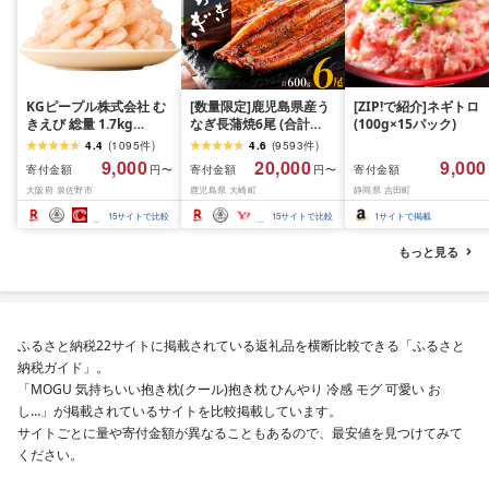
KGピープル株式会社 む
[数量限定]鹿児島県産う
[ZIP!で紹介]ネギトロ
きえび 総量 1.7kg
なぎ長蒲焼6尾 (合計
(100g×15パック)
(850g×2P) 特大 5Lサイ
600g以上)
4.4
(
1095
件
)
4.6
(
9593
件
)
ズ バナメイエビ バラ凍
9,000
20,000
9,000
寄付金額
寄付金額
寄付金額
円〜
円〜
結 下処理不要 サイズ不
大阪府 泉佐野市
鹿児島県 大崎町
静岡県 吉田町
揃い 訳あり
15
サイトで比較
15
サイトで比較
1
サイトで掲載
もっと見る
ふるさと納税22サイトに掲載されている返礼品を横断比較できる「ふるさと
納税ガイド」。
「MOGU 気持ちいい抱き枕(クール)抱き枕 ひんやり 冷感 モグ 可愛い お
し…」が掲載されているサイトを比較掲載しています。
サイトごとに量や寄付金額が異なることもあるので、最安値を見つけてみて
ください。