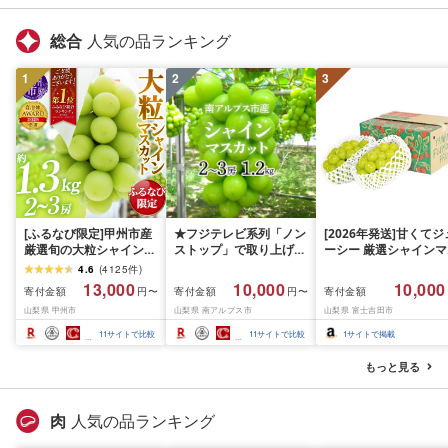
総合
人気の品ランキング
1
2
3
[ふるなび限定]甲州市産
★フジテレビ系列「ノン
[2026年発送]甘くてジ
厳選旬の大粒シャインマ
ストップ」で取り上げら
ーシー 厳選シャインマ
スカット 約1.3kg 2〜3
れました!★[2026年発送
スカット1.2kg (2026
4.6
(
4125
件
)
房[2026年発送]
先行予約]南アルプス市
月前半(1〜15日)から1
13,000
10,000
10,000
寄付金額
寄付金額
寄付金額
円〜
円〜
(MG)B12-472 FN-
産シャインマスカット
月下旬までの発送) フ
山梨県 甲州市
山梨県 南アルプス市
山梨県 富士吉田市
Limited-VO シャインマ
1.2kg以上(2〜3房)ふる
ーツ ぶどう 果物 山梨
スカット フルーツ
さと納税 おすすめ 山梨
産 2026 旬 大粒 高級 
11
サイトで比較
11
サイトで比較
1
サイトで掲載
県 南アルプス市 送料無
ドウ 葡萄 富士吉田市
料 AL
もっと見る
肉
人気の品ランキング