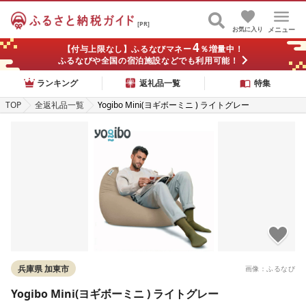
[PR]
お気に入り
メニュー
4
【付与上限なし】ふるなびマネー
％増量中！
ふるなびや全国の宿泊施設などでも利用可能！
ランキング
返礼品一覧
特集
TOP
全返礼品一覧
Yogibo Mini(ヨギボーミニ ) ライトグレー
兵庫県 加東市
画像：ふるなび
Yogibo Mini(ヨギボーミニ ) ライトグレー