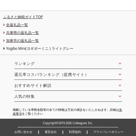
ふるさと納税ガイドTOP
全返礼品一覧
兵庫県の返礼品一覧
加東市の返礼品一覧
Yogibo Mini(ヨギボーミニ ) ライトグレー
ランキング
還元率コスパランキング（提携サイト）
おすすめサイト解説
人気の特集
掲載している寄附金額等の全ての情報は万全の保証をいたしかねます。詳細は
免
責事項
をご覧ください
Copyright©2019-2026 Colleagues Inc.
お問い合わせ
運営会社
利用規約
プライバシーポリシー