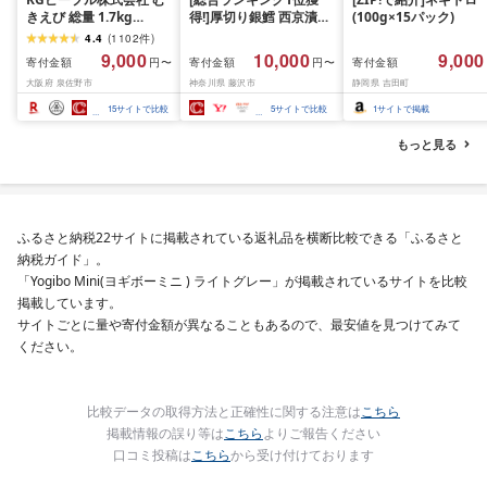
きえび 総量 1.7kg
得!]厚切り銀鱈 西京漬け
(100g×15パック)
(850g×2P) 特大 5Lサイ
訳あり 銀鱈 西京漬け 計
4.4
(
1102
件
)
ズ バナメイエビ バラ凍
約 1,000g (約 100g × 10
9,000
10,000
9,000
寄付金額
寄付金額
寄付金額
円〜
円〜
結 下処理不要 サイズ不
切) 西京味噌 西京みそ 味
大阪府 泉佐野市
神奈川県 藤沢市
静岡県 吉田町
揃い 訳あり
噌漬け みそ 味噌 鮮魚 魚
介 銀だら 銀ダラ ギンダ
15
サイトで比較
5
サイトで比較
1
サイトで掲載
ラ ぎんだら 鱈 タラ 魚
西京焼き 西京漬 西京や
もっと見る
き 冷凍 厳選 鮮魚 漬け魚
漬魚 新鮮 小分け 人気返
礼品 おかず おつまみ お
酒のあて 家計応援
10000円 魚喜 神奈川 湘
ふるさと納税22サイトに掲載されている返礼品を横断比較できる「ふるさと
南 藤沢
納税ガイド」。
「Yogibo Mini(ヨギボーミニ ) ライトグレー」が掲載されているサイトを比較
掲載しています。
サイトごとに量や寄付金額が異なることもあるので、最安値を見つけてみて
ください。
比較データの取得方法と正確性に関する注意は
こちら
掲載情報の誤り等は
こちら
よりご報告ください
口コミ投稿は
こちら
から受け付けております