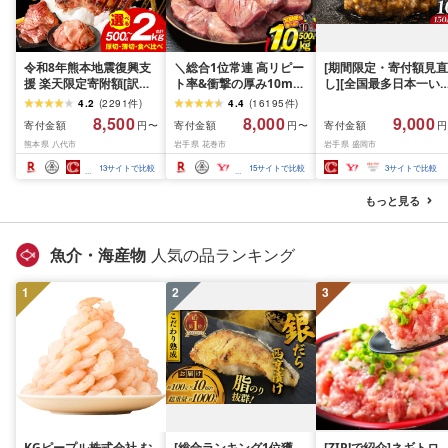
令和8年熊本地震復興支
＼総合1位常連 高リピー
[期間限定・寄付額見直
援 楽天限定寄附額[訳あ
ト率&衝撃の厚み10mm
し][全国最多日本一い
り]牛タン 500g〜2kg 肉
厚切り牛タン 塩味/ ≪ス
て牛入り]ハンバーグ
4.2
(
2291
件
)
4.4
(
16195
件
)
牛肉 訳あり 牛タン 冷凍
ピード発送!!10営業日以
1.5kg(150g×10個) い
8,500
8,000
9,000
寄付金額
寄付金額
寄付金額
円〜
円〜
円
小分け 厚切り 薄切り 食
内発送≫ 選べる内容量
て牛 × 岩中豚 ハンバー
熊本県 八代市
岩手県 花巻市
岩手県 盛岡市
べ比べ 500g 1kg 1.5kg
500g / 1kg 定期便 毎月
グ 合挽き 合い挽き 黒
2kg 牛 人気 ビーフ 牛た
届く 牛肉 肉 BBQ ふるさ
和牛 人気 冷凍 個包装 
13
サイトで比較
15
サイトで比較
3
サイトで比較
ん ふるさと納税 ランキ
と 人気 ランキング 岩手
分け 冷凍 牛肉 豚肉 和
ング スピード発送 送料
県 花巻市
ビーフ ポーク はんば
もっと見る
無料
ぐ 挽肉 お肉 ミンチ 肉
お弁当 hannba-gu ラ
キング 1位 1万円以下 
魚介・海産物
人気の品ランキング
手県 盛岡市 東北 岩手 
岡 shikoku001k
1
2
3
KGピープル株式会社 む
[総合ランキング1位獲
[ZIP!で紹介]ネギトロ