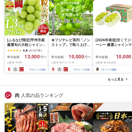
[ふるなび限定]甲州市産
★フジテレビ系列「ノン
[2026年発送]甘くてジ
厳選旬の大粒シャインマ
ストップ」で取り上げら
ーシー 厳選シャインマ
スカット 約1.3kg 2〜3
れました!★[2026年発送
スカット1.2kg (2026
4.6
(
4127
件
)
房[2026年発送]
先行予約]南アルプス市
月前半(1〜15日)から1
13,000
10,000
10,000
寄付金額
寄付金額
寄付金額
円〜
円〜
(MG)B12-472 FN-
産シャインマスカット
月下旬までの発送) フ
山梨県 甲州市
山梨県 南アルプス市
山梨県 富士吉田市
Limited-VO シャインマ
1.2kg以上(2〜3房)ふる
ーツ ぶどう 果物 山梨
スカット フルーツ
さと納税 おすすめ 山梨
産 2026 旬 大粒 高級 
11
サイトで比較
11
サイトで比較
1
サイトで掲載
県 南アルプス市 送料無
ドウ 葡萄 富士吉田市
料 AL
もっと見る
肉
人気の品ランキング
1
2
3