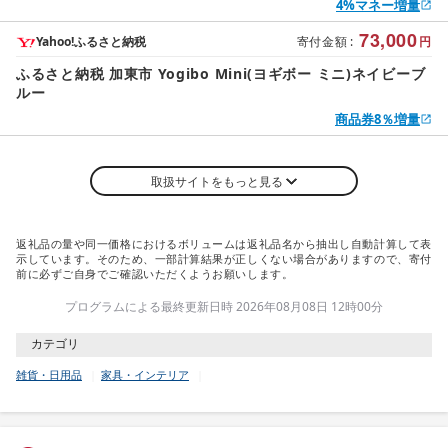
4%マネー増量
73,000
Yahoo!ふるさと納税
寄付金額
:
円
ふるさと納税 加東市 Yogibo Mini(ヨギボー ミニ)ネイビーブ
ルー
商品券8％増量
取扱サイトをもっと見る
返礼品の量や同一価格におけるボリュームは返礼品名から抽出し自動計算して表
示しています。そのため、一部計算結果が正しくない場合がありますので、寄付
前に必ずご自身でご確認いただくようお願いします。
プログラムによる最終更新日時 2026年08月08日 12時00分
カテゴリ
雑貨・日用品
家具・インテリア