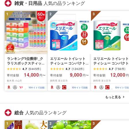
雑貨・日用品
人気の品ランキング
1
2
3
ランキング1位獲得! _ク
エリエール トイレット
エリエール トイレット
ラリスボックスティッシ
ティシュー コンパクト
ティシュー コンパクト
ュ60箱(1箱220組(440
シングル [個数が選べ
ダブル [選べるロール
4.7
(
5445
件
)
4.7
(
1242
件
)
4.7
(
756
件
)
枚))(5個入り×12セット)_
る:16・32・64 ロール]
数:32・64 ロール] 1.5
14,000
9,000
12,000
寄付金額
寄付金額
寄付金額
円〜
円〜
円
ティッシュ ティッシュ
1.5倍巻 82.5m トイレッ
巻 45m トイレットペ
栃木県 小山市
静岡県 富士宮市
静岡県 富士宮市
ペーパー 日用品 常備品
トペーパー シングル パ
パー ダブル パルプ10
生活用品 まとめ買い [配
ルプ100% 香りつき 日用
香りつき 日用品 消耗
10
サイトで比較
10
サイトで比較
10
サイトで比
送不可地域:離島・沖縄
品 消耗品 備蓄 ふるさと
備蓄 ふるさと納税 ふ
県]
納税 ふるさと 送料無料
さと 送料無料 静岡県 
もっと見る
静岡県 富士宮市
士宮市
総合
人気の品ランキング
1
2
3