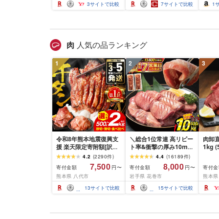
| 最短3日発送 アサヒビ
ふるさと納税オリジナル
3
サイトで比較
7
サイトで比較
1
ール お酒 アルコール
ランキング 1位獲得 最強
Asahi アサヒビール 缶
翌日配送 発送月 定期便
ビール ギフト 茨城県守
まとめ買い 高評価 泉佐
谷市 高評価★4.67
野市 送料無料
肉
人気の品ランキング
1
2
3
令和8年熊本地震復興支
＼総合1位常連 高リピー
肉卸直
援 楽天限定寄附額[訳あ
ト率&衝撃の厚み10mm
1kg 
り]牛タン 500g〜2kg 肉
厚切り牛タン 塩味/ ≪ス
10m
4.2
(
2290
件
)
4.4
(
16189
件
)
牛肉 訳あり 牛タン 冷凍
ピード発送!!10営業日以
牛肉 
7,500
8,000
寄付金額
寄付金額
寄付金
円〜
円〜
小分け 厚切り 薄切り 食
内発送≫ 選べる内容量
業務
熊本県 八代市
岩手県 花巻市
熊本県
べ比べ 500g 1kg 1.5kg
500g / 1kg 定期便 毎月
BBQ
2kg 牛 人気 ビーフ 牛た
届く 牛肉 肉 BBQ ふるさ
祝い 
13
サイトで比較
15
サイトで比較
ん ふるさと納税 ランキ
と 人気 ランキング 岩手
ング スピード発送 送料
県 花巻市
無料