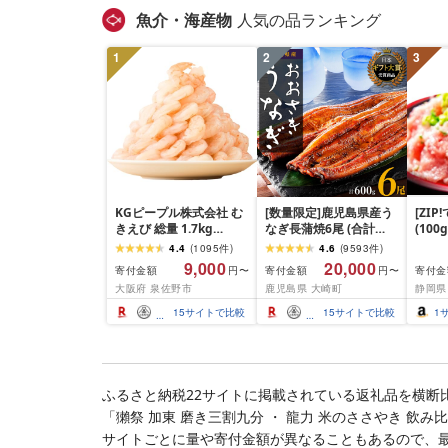
魚介・海産物
人気の品ランキング
1
2
3
KGピープル株式会社 む
[数量限定]鹿児島県産う
[ZI
きえび 総量 1.7kg
なぎ長蒲焼6尾 (合計
(100
(850g×2P) 特大 5Lサイ
600g以上)
4.4
(
1095
件
)
4.6
(
9593
件
)
ズ バナメイエビ バラ凍
9,000
20,000
寄付金額
寄付金額
寄付金
円〜
円〜
結 下処理不要 サイズ不
大阪府 泉佐野市
鹿児島県 大崎町
静岡県
揃い 訳あり
15
サイトで比較
15
サイトで比較
1
ふるさと納税22サイトに掲載されている返礼品を横断
「獺祭 加東 磨き三割九分 ・ 龍力 米のささやき 飲み
サイトごとに量や寄付金額が異なることもあるので、