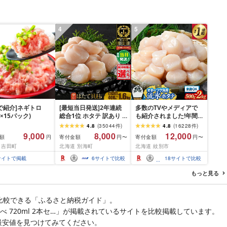
4
5
P!で紹介]ネギトロ
[最短当日発送]2年連続
多数のTVやメディアで
g×15パック)
総合1位 ホタテ 訳あり (
も紹介されました!年間
ふるさと納税 ほたて ふ
総合ランキング4年連続1
4.8
(
35044
件
)
4.8
(
16228
件
)
るさと納税 訳あり 帆立
位!北海道オホーツク海
9,000
8,000
12,000
額
寄付金額
寄付金額
円
円〜
円〜
ふるさと わけあり ホタ
産ホタテ玉冷 | ホタテ
 吉田町
北海道 別海町
北海道 紋別市
テ貝柱 貝 人気 不揃い 刺
ほたて hotate 帆立 貝柱
身 規格外 魚介 ランキン
刺身 冷凍 貝 訳あり わけ
サイトで掲載
6
サイトで比較
18
サイトで比較
グ 海鮮 冷凍 発送時期が
あり ワケアリ 大粒 サイ
選べる 北海道 別海町 )
ズ不揃い バラエティ 選
もっと見る
(クラウドファンディン
べる 定期便 特大 ジ
グ対象)
比較できる「ふるさと納税ガイド」。
比べ 720ml 2本セ…」が掲載されているサイトを比較掲載しています。
最安値を見つけてみてください。