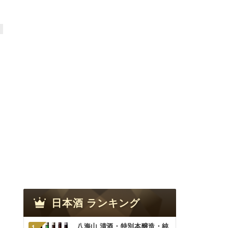
日本酒
ランキング
八海山 清酒・特別本醸造・純
1