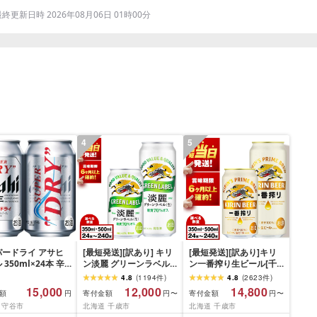
更新日時 2026年08月06日 01時00分
4
5
パードライ アサヒ
[最短発送][訳あり] キリ
[最短発送][訳あり]キリ
 350ml×24本 辛
ン淡麗 グリーンラベル
ン一番搾り生ビール[千
[北海道千歳工場産]
歳工場産]350ml・
4.8
(
1194
件
)
4.8
(
2623
件
)
350ml・500ml 1〜10ケ
500ml 1〜10ケース(1ケ
15,000
12,000
14,800
額
寄付金額
寄付金額
円
円〜
円〜
ース(1ケース24本)北海
ース24本)北海道 ふるさ
 守谷市
北海道 千歳市
北海道 千歳市
道 ふるさと納税 ビール
と納税 ビール お酒 ケー