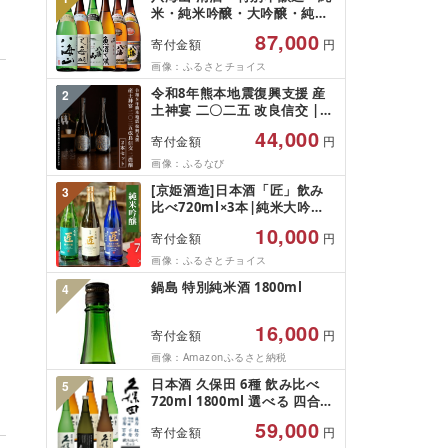
米・純米吟醸・大吟醸・純米
大吟醸 1800ml×6本セット[八
87,000
寄付金額
円
海山 清酒 特別本醸造 大吟醸
純米大吟醸 飲み比べ 一升瓶 6
画像：ふるさとチョイス
本 セット 日本酒 1800ml 新
令和8年熊本地震復興支援 産
2
潟 地酒 厳選 晩酌 熱燗 お酒
土神宴 二〇二五 改良信交 |
酒 さけ]
二農醸 2本セット | 二農醸 |
44,000
寄付金額
円
酒 地酒 花の香酒造
画像：ふるなび
[京姫酒造]日本酒「匠」飲み
3
比べ720ml×3本|純米大吟醸
大吟醸 純米吟醸 の3本でこの
10,000
寄付金額
円
寄付額 圧倒的 大人気 高評価
レビュー多数 [ 京都 伏見 酒蔵
画像：ふるさとチョイス
お酒 日本酒 お取り寄せ 通販
鍋島 特別純米酒 1800ml
4
送料無料 ふるさと納税 ]
16,000
寄付金額
円
画像：Amazonふるさと納税
日本酒 久保田 6種 飲み比べ
5
720ml 1800ml 選べる 四合瓶
一升瓶 純米大吟醸酒 純米吟醸
59,000
寄付金額
円
吟醸 特別本醸造 辛口 新潟 冷