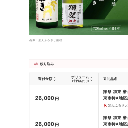
画像：楽天ふるさと納税
絞り込み
ボリューム
寄付金額
返礼品名
(千円あたり)
獺祭 加東 磨
26,000
東市特A地区
円
贈答品 ギフト
楽天ふるさ
獺祭 加東 磨
26,000
東市特A地区
円