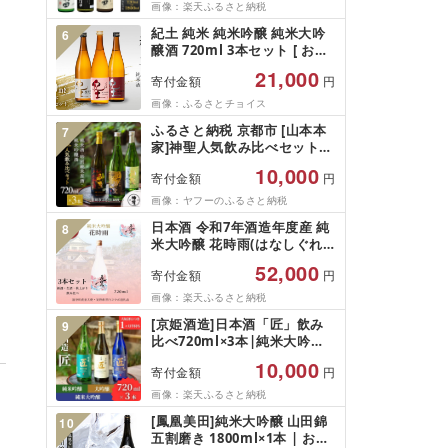
酒 越路
画像：楽天ふるさと納税
紀土 純米 純米吟醸 純米大吟
6
醸酒 720ml 3本セット [ お酒
日本酒 酒 飲み比べ セット 平
21,000
寄付金額
円
和酒造 KID KID日本酒 人気
日本酒 おすすめ日本酒 和歌山
画像：ふるさとチョイス
県 海南市 W010-NT ]
ふるさと納税 京都市 [山本本
7
家]神聖人気飲み比べセット
720ml×3本|京都 日本酒 純米
10,000
寄付金額
円
酒 特別純米原酒 純米吟醸酒
画像：ヤフーのふるさと納税
日本酒 令和7年酒造年度産 純
8
米大吟醸 花時雨(はなしぐれ)
新酒・生酒・秋上がり3本セ
52,000
寄付金額
円
ット | 酒 お酒 地酒 アルコー
ル 日本酒 銘酒 純米大吟醸 人
画像：楽天ふるさと納税
気 限定 コラボ[新酒・生酒:6
[京姫酒造]日本酒「匠」飲み
9
月上旬以降、秋上がり:10月下
比べ720ml×3本|純米大吟醸
旬以降に順次発送]
大吟醸 純米吟醸 の3本でこの
10,000
寄付金額
円
寄付額 圧倒的 大人気 高評価
レビュー多数 [ 京都 伏見 酒蔵
画像：楽天ふるさと納税
お酒 日本酒 お取り寄せ 通販
[鳳凰美田]純米大吟醸 山田錦
10
送料無料 ふるさと納税 ]
五割磨き 1800ml×1本 | お酒