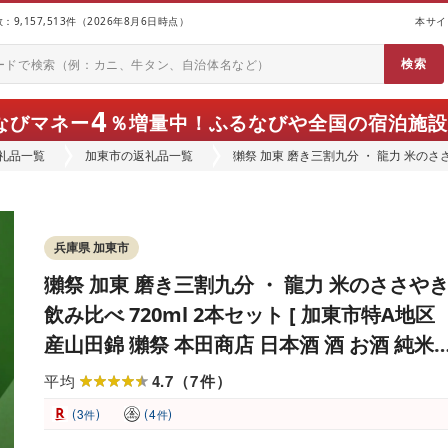
9,157,513件（2026年8月6日時点）
本サイ
4
なびマネー
％増量中！
ふるなびや全国の宿泊施設
礼品一覧
加東市の返礼品一覧
獺祭 加東 磨き三割九分 ・ 龍力 米のささ
山田錦 獺祭 本田商店 日本酒 酒 お酒 
加東市 ]
兵庫県 加東市
獺祭 加東 磨き三割九分 ・ 龍力 米のささや
飲み比べ 720ml 2本セット [ 加東市特A地区
産山田錦 獺祭 本田商店 日本酒 酒 お酒 純米
吟醸 大吟醸 四合瓶 贈答品 ギフト 兵庫県 兵
4.7
7
平均
（
件
）
加東市 ]
(
)
(
)
3
4
件
件