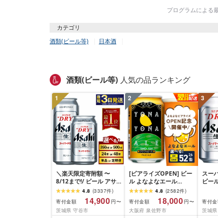
プログラムによる最終
カテゴリ
酒類(ビール等)
日本酒
酒類(ビール等)
人気の品ランキング
1
2
3
＼楽天限定寄附額 〜
[ビアライズOPEN] ビー
スー
8/12まで!/ ビール アサ
ル よなよなエール
ビール
ヒ スーパードライ (選べ
350ml 選べる 24缶 ~ 52
口[生]
4.8
(
3337
件
)
4.8
(
2582
件
)
る 350ml 500ml / 24本
缶 クラフトビール ヤッ
14,900
18,000
寄付金額
寄付金額
寄付金
円〜
円〜
48本 / 単品 2ヶ月〜12ヶ
ホーブルーイング ペー
茨城県 守谷市
大阪府 泉佐野市
茨城県
月定期便 12ヶ月定期便)
ルエール 缶 酒 飲料 BBQ