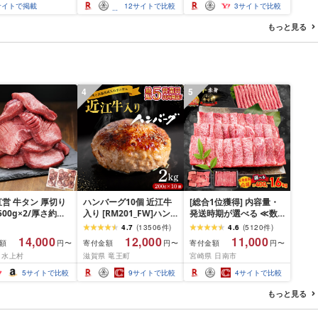
お酒 ケース ギフト 酒[北
ス ギフト 酒 ビール ギフ
サイトで掲載
12
サイトで比較
3
サイトで比較
海道千歳市]ギフト 麒麟
ト 美味しさに 訳あり 麒
KIRIN
麟 KIRIN
もっと見る
4
5
営 牛タン 厚切り
ハンバーグ10個 近江牛
[総合1位獲得] 内容量・
(500g×2/厚さ約
入り [RM201_FW]ハン
発送時期が選べる ≪数
m) 訳あり 訳有り肉
バーグ
量限定≫ 宮崎牛 赤身 ス
4.7
(
13506
件
)
4.6
(
5120
件
)
焼肉 冷凍 スライス
ライス 焼肉 国産 肉 牛肉
14,000
12,000
11,000
額
寄付金額
寄付金額
円〜
円〜
円〜
用 バーベキュー
薄切り 黒毛和牛 A4 A5
 水上村
滋賀県 竜王町
宮崎県 日南市
 おつまみ ギフト お
人気 小分け 焼き肉 すき
お中元 夏ギフト
焼き しゃぶしゃぶ 牛丼
5
サイトで比較
9
サイトで比較
4
サイトで比較
BBQ ギフト 贈り物 おす
すめ 畜産農家応援 ミヤ
もっと見る
チク 冷凍 宮崎県 日南市
送料無料