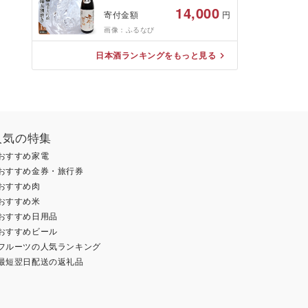
さけ 日本酒 地酒 純米 大吟醸
14,000
寄付金額
円
フルーティ 人気 ギフト 小林
酒造 栃木
画像：ふるなび
日本酒ランキングをもっと見る
人気の特集
おすすめ家電
おすすめ金券・旅行券
おすすめ肉
おすすめ米
おすすめ日用品
おすすめビール
フルーツの人気ランキング
最短翌日配送の返礼品