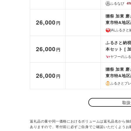
贈答品 ギフト
ふるなび
4
獺祭 加東 磨
26,000
東市特A地区
円
贈答品 ギフト
JALふるさと
ふるさと納税 
26,000
本セット [ 
円
市
ヤフーのふ
獺祭 加東 磨
26,000
東市特A地区
円
贈答品 ギフト
ふるさとプ
取扱
返礼品の量や同一価格におけるボリュームは返礼品名から抽
ありますので、寄付前に必ずご自身でご確認いただくようお