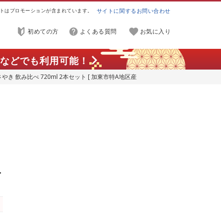
トはプロモーションが含まれています。
サイトに関するお問い合わせ
初めての方
よくある質問
お気に入り
などでも利用可能！
やき 飲み比べ 720ml 2本セット [ 加東市特A地区産
純米大吟醸 大吟醸 四合瓶 贈答品 ギフト 兵庫県 兵庫
き
大
庫