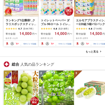
ランキング1位獲得! _ク
トイレットペーパー ダ
エルモアプラスティシ
ラリスボックスティッシ
ブル 96ロール トイレッ
ー220組 5箱×12パック
ュ60箱(1箱220組(440
ト[sf002-122]
(60箱)[離島・沖縄県不
4.7
(
5447
件
)
4.6
(
5218
件
)
4.6
(
714
件
)
枚))(5個入り×12セット)_
可]_ ティッシュ ティッ
14,000
14,000
14,500
寄付金額
寄付金額
寄付金額
円〜
円〜
円
ティッシュ ティッシュ
シュペーパー 日用品 
栃木県 小山市
静岡県 富士市
栃木県 佐野市
ペーパー 日用品 常備品
耗品 まとめ買い 常備
生活用品 まとめ買い [配
生活用品 ボックスティ
10
サイトで比較
11
サイトで比較
9
サイトで比
送不可地域:離島・沖縄
ッシュ [配送不可地域:
県]
島・沖縄県]
もっと見る
総合
人気の品ランキング
1
2
3