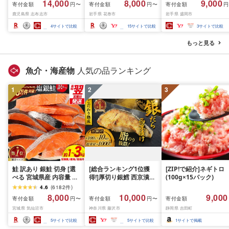
14,000
8,000
9,000
寄付金額
寄付金額
寄付金額
円〜
円〜
円
焼肉)[計1kg~2.1kg / 定
内発送≫ 選べる内容量
て牛 × 岩中豚 ハンバー
鹿児島県 志布志市
岩手県 花巻市
岩手県 盛岡市
期便 全3回] すき焼き し
500g / 1kg 定期便 毎月
グ 合挽き 合い挽き 黒
ゃぶしゃぶ 国産 肉 国産
届く 牛肉 肉 BBQ ふるさ
和牛 人気 冷凍 個包装 
4
サイトで比較
15
サイトで比較
3
サイトで比較
牛 お肉 モモ肉 牛しゃぶ
と 人気 ランキング 岩手
分け 冷凍 牛肉 豚肉 和
薄切り 冷凍 小分け ラン
県 花巻市
ビーフ ポーク はんば
もっと見る
キング 人気 BBQ [ナン
ぐ 挽肉 お肉 ミンチ 肉
チク]
お弁当 hannba-gu ラ
キング 1位 1万円以下 
魚介・海産物
人気の品ランキング
手県 盛岡市 東北 岩手 
岡 shikoku001k
1
2
3
鮭 訳あり 銀鮭 切身 [選
[総合ランキング1位獲
[ZIP!で紹介]ネギトロ
べる 宮城県産 内容量 発
得!]厚切り銀鱈 西京漬け
(100g×15パック)
送回数 発送月] [宮城東洋
訳あり 銀鱈 西京漬け 計
4.6
(
6182
件
)
宮城県 気仙沼市
約 1,000g (約 100g × 10
8,000
10,000
9,000
寄付金額
寄付金額
寄付金額
円〜
円〜
20566318] 宮城県産 海
切) 西京味噌 西京みそ 味
宮城県 気仙沼市
神奈川県 藤沢市
静岡県 吉田町
鮮 訳アリ 規格外 不揃い
噌漬け みそ 味噌 鮮魚 魚
さけ サケ 鮭切身 シャケ
介 銀だら 銀ダラ ギンダ
5
サイトで比較
5
サイトで比較
1
サイトで掲載
切り身 冷凍 家庭用 おか
ラ ぎんだら 鱈 タラ 魚