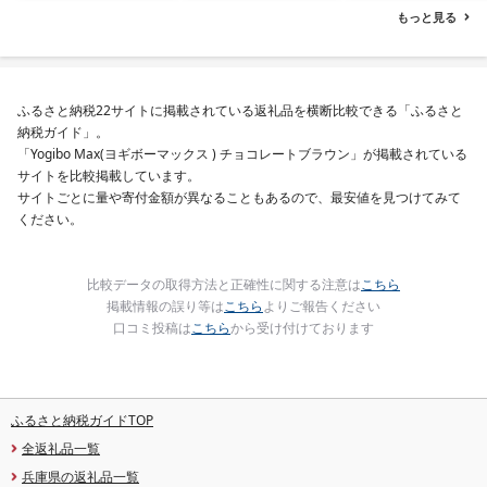
ず 弁当 支援 サーモン 銀
西京焼き 西京漬 西京や
もっと見る
鮭切り身 魚 2kg 3kg 定
き 冷凍 厳選 鮮魚 漬け魚
期便
漬魚 新鮮 小分け 人気返
礼品 おかず おつまみ お
酒のあて 家計応援
10000円 魚喜 神奈川 湘
ふるさと納税22サイトに掲載されている返礼品を横断比較できる「ふるさと
南 藤沢
納税ガイド」。
「Yogibo Max(ヨギボーマックス ) チョコレートブラウン」が掲載されている
サイトを比較掲載しています。
サイトごとに量や寄付金額が異なることもあるので、最安値を見つけてみて
ください。
比較データの取得方法と正確性に関する注意は
こちら
掲載情報の誤り等は
こちら
よりご報告ください
口コミ投稿は
こちら
から受け付けております
ふるさと納税ガイドTOP
全返礼品一覧
兵庫県の返礼品一覧