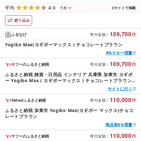
4.0
1
平均
3
サイトで掲載
件
絞り込み
109,700
ふるなび
寄付金額
:
円
Yogibo Max(ヨギボーマックス ) チョコレートブラウン
4%マネー増量
109,700
ヤフーのふるさと納税
寄付金額
:
円
ふるさと納税 雑貨・日用品 インテリア 兵庫県 加東市 ヨギボ
ー Yogibo Max ( ヨギボーマックス ) チョコレートブラウン
チョコレートブラウン
サイトに行く
110,000
Yahoo!ふるさと納税
寄付金額
:
円
ふるさと納税 加東市 Yogibo Max(ヨギボー マックス)チョコ
レートブラウン
商品券8％増量
110,000
ヤフーのふるさと納税
寄付金額
:
円