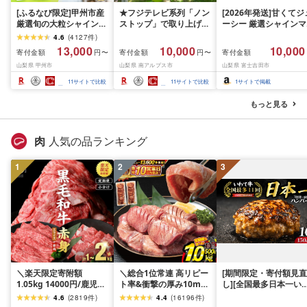
[ふるなび限定]甲州市産
★フジテレビ系列「ノン
[2026年発送]甘くてジ
厳選旬の大粒シャインマ
ストップ」で取り上げら
ーシー 厳選シャインマ
スカット 約1.3kg 2〜3
れました!★[2026年発送
スカット1.2kg (2026
4.6
(
4127
件
)
房[2026年発送]
先行予約]南アルプス市
月前半(1〜15日)から1
13,000
10,000
10,000
寄付金額
寄付金額
寄付金額
円〜
円〜
(MG)B12-472 FN-
産シャインマスカット
月下旬までの発送) フ
山梨県 甲州市
山梨県 南アルプス市
山梨県 富士吉田市
Limited-VO シャインマ
1.2kg以上(2〜3房)ふる
ーツ ぶどう 果物 山梨
スカット フルーツ
さと納税 おすすめ 山梨
産 2026 旬 大粒 高級 
11
サイトで比較
11
サイトで比較
1
サイトで掲載
県 南アルプス市 送料無
ドウ 葡萄 富士吉田市
料 AL
もっと見る
肉
人気の品ランキング
1
2
3
＼楽天限定寄附額
＼総合1位常連 高リピー
[期間限定・寄付額見直
1.05kg 14000円/鹿児島
ト率&衝撃の厚み10mm
し][全国最多日本一い
県産 黒毛和牛 牛肉 赤身
厚切り牛タン 塩味/ ≪ス
て牛入り]ハンバーグ
4.6
(
2819
件
)
4.4
(
16196
件
)
モモ ウデ (スライス or
ピード発送!!10営業日以
1.5kg(150g×10個) い