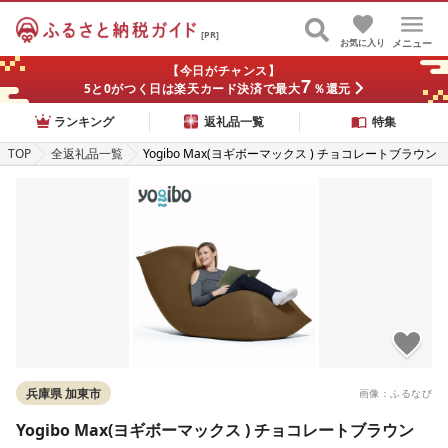
[PR]
お気に入り
メニュー
【今日がチャンス】
7
5と0がつく日は楽天カード決済で最大
％還元
ランキング
返礼品一覧
特集
TOP
全返礼品一覧
Yogibo Max(ヨギボーマックス ) チョコレートブラウン
兵庫県 加東市
画像：ふるなび
Yogibo Max(ヨギボーマックス ) チョコレートブラウン