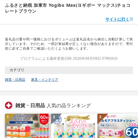
ふるさと納税 加東市 Yogibo Max(ヨギボー マックス)チョコ
レートブラウン
サイトに行く
返礼品の量や同一価格におけるボリュームは返礼品名から抽出し自動計算して表
示しています。そのため、一部計算結果が正しくない場合がありますので、寄付
前に必ずご自身でご確認いただくようお願いします。
プログラムによる最終更新日時 2026年08月09日 07時00分
カテゴリ
雑貨・日用品
家具・インテリア
雑貨・日用品
人気の品ランキング
1
2
3