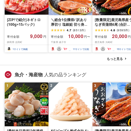
[ZIP!で紹介]ネギトロ
＼総合1位獲得/ 訳あり
[数量限定]鹿児島県産
(100g×15パック)
厚切り 塩銀鮭 切り身
なぎ長蒲焼6尾 (合計
1.5kg 2kg 3kg 定期便
600g以上)
4.7
(
8513
件
)
4.6
(
9595
件
)
[選べる内容量] 人気 鮭
9,000
10,000
20,000
寄付金額
寄付金額
寄付金額
円
円〜
円
さけ しゃけ サーモン 魚
静岡県 吉田町
千葉県 銚子市
鹿児島県 大崎町
魚介類 魚介 魚貝 水産 海
鮮 海産物 冷凍 厚切 肉
1
サイトで掲載
11
サイトで比較
15
サイトで比
厚 塩鮭 銀鮭 ふるさと 送
料無料 切身 規格外 千葉
もっと見る
県 銚子市 銚子東洋
魚介・海産物
人気の品ランキング
1
2
3
[最短当日発送]2年連続
KGピープル株式会社 む
[数量限定]鹿児島県産