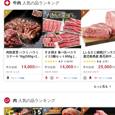
牛肉
人気の品ランキング
1
2
3
肉卸直営 ハラミ ハラミ
すき焼き 食べ比べスラ
[ふるさと納税]ナンチ
ステーキ 1kg(500g×2パ
イス3種セット900g [グ
鹿児島県産 黒毛和牛 
ック) 2〜3人前 焼肉 は
ランプリ受賞]小分け ロ
ースステーキ 4枚・計
4.7
(
198
件
)
5.0
(
2
件
)
らみ 牛はらみ 厚切りハ
ース バラ モモorカタ 牛
1kg[A608]
14,000
14,000
25,000
寄付金額
寄付金額
寄付金額
円〜
円〜
円
ラミ 肉 牛肉 [肉卸厳選
肉 鉄板焼肉 焼きしゃぶ
熊本県 水上村
宮崎県 西都市
鹿児島県 曽於市
究極の多汁感 極厚ハラ
すき焼き肉 [14-10a]リピ
ミステーキ1kg] (1kg, 1,
ーター続出!! 肉ランキン
1
サイトで掲載
8
サイトで比較
3
サイトで比較
キログラム)
グ
もっと見る
肉
人気の品ランキング
1
2
3