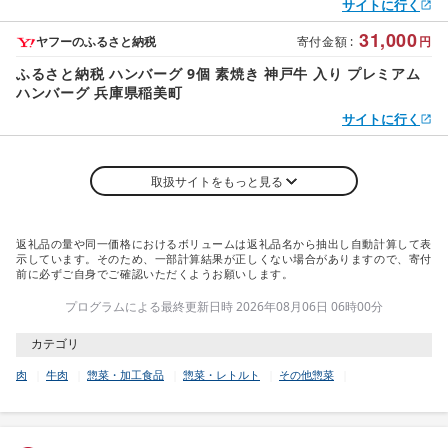
サイトに行く
31,000
ヤフーのふるさと納税
寄付金額
:
円
ふるさと納税 ハンバーグ 9個 素焼き 神戸牛 入り プレミアム
ハンバーグ 兵庫県稲美町
サイトに行く
取扱サイトをもっと見る
返礼品の量や同一価格におけるボリュームは返礼品名から抽出し自動計算して表
示しています。そのため、一部計算結果が正しくない場合がありますので、寄付
前に必ずご自身でご確認いただくようお願いします。
プログラムによる最終更新日時 2026年08月06日 06時00分
カテゴリ
肉
牛肉
惣菜・加工食品
惣菜・レトルト
その他惣菜