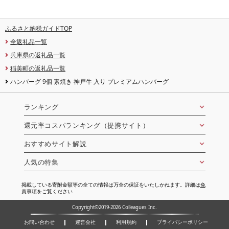
ふるさと納税ガイドTOP
全返礼品一覧
兵庫県の返礼品一覧
稲美町の返礼品一覧
ハンバーグ 9個 素焼き 神戸牛 入り プレミアムハンバーグ
ランキング
還元率コスパランキング（提携サイト）
おすすめサイト解説
人気の特集
掲載している寄附金額等の全ての情報は万全の保証をいたしかねます。詳細は
免
責事項
をご覧ください
Copyright©2019-2026 Colleagues Inc.
お問い合わせ
運営会社
利用規約
プライバシーポリシー