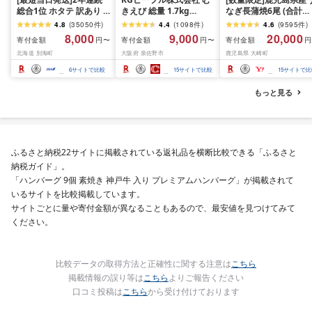
総合1位 ホタテ 訳あり (
きえび 総量 1.7kg
なぎ長蒲焼6尾 (合計
ふるさと納税 ほたて ふ
(850g×2P) 特大 5Lサイ
600g以上)
4.8
(
35050
件
)
4.4
(
1098
件
)
4.6
(
9595
件
)
るさと納税 訳あり 帆立
ズ バナメイエビ バラ凍
8,000
9,000
20,000
寄付金額
寄付金額
寄付金額
円〜
円〜
円
ふるさと わけあり ホタ
結 下処理不要 サイズ不
北海道 別海町
大阪府 泉佐野市
鹿児島県 大崎町
テ貝柱 貝 人気 不揃い 刺
揃い 訳あり
身 規格外 魚介 ランキン
6
サイトで比較
15
サイトで比較
15
サイトで比
グ 海鮮 冷凍 発送時期が
選べる 北海道 別海町 )
もっと見る
(クラウドファンディン
グ対象)
ふるさと納税22サイトに掲載されている返礼品を横断比較できる「ふるさと
納税ガイド」。
「ハンバーグ 9個 素焼き 神戸牛 入り プレミアムハンバーグ」が掲載されて
いるサイトを比較掲載しています。
サイトごとに量や寄付金額が異なることもあるので、最安値を見つけてみて
ください。
比較データの取得方法と正確性に関する注意は
こちら
掲載情報の誤り等は
こちら
よりご報告ください
口コミ投稿は
こちら
から受け付けております