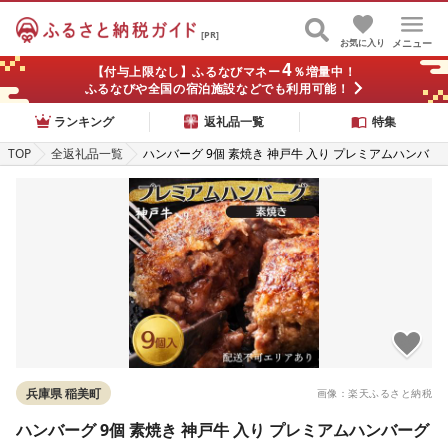
[PR]
お気に入り
メニュー
4
【付与上限なし】ふるなびマネー
％増量中！
ふるなびや全国の宿泊施設などでも利用可能！
ランキング
返礼品一覧
特集
TOP
全返礼品一覧
ハンバーグ 9個 素焼き 神戸牛 入り プレミアムハンバ
ーグ
兵庫県 稲美町
画像：楽天ふるさと納税
ハンバーグ 9個 素焼き 神戸牛 入り プレミアムハンバーグ