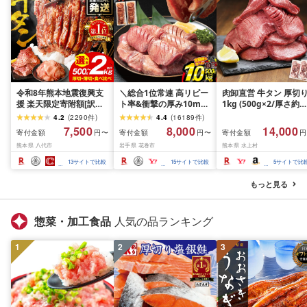
令和8年熊本地震復興支
＼総合1位常連 高リピー
肉卸直営 牛タン 厚切
援 楽天限定寄附額[訳あ
ト率&衝撃の厚み10mm
1kg (500g×2/厚さ約
り]牛タン 500g〜2kg 肉
厚切り牛タン 塩味/ ≪ス
10mm) 訳あり 訳有り
4.2
(
2290
件
)
4.4
(
16189
件
)
牛肉 訳あり 牛タン 冷凍
ピード発送!!10営業日以
牛肉 焼肉 冷凍 スライ
7,500
8,000
14,000
寄付金額
寄付金額
寄付金額
円〜
円〜
円
小分け 厚切り 薄切り 食
内発送≫ 選べる内容量
業務用 バーベキュー
熊本県 八代市
岩手県 花巻市
熊本県 水上村
べ比べ 500g 1kg 1.5kg
500g / 1kg 定期便 毎月
BBQ おつまみ ギフト 
2kg 牛 人気 ビーフ 牛た
届く 牛肉 肉 BBQ ふるさ
祝い お中元 夏ギフト
13
サイトで比較
15
サイトで比較
5
サイトで比
ん ふるさと納税 ランキ
と 人気 ランキング 岩手
ング スピード発送 送料
県 花巻市
もっと見る
無料
惣菜・加工食品
人気の品ランキング
1
2
3