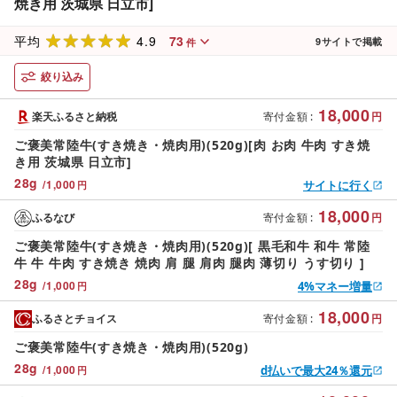
焼き用 茨城県 日立市]
4.9
73
平均
9
サイトで掲載
件
絞り込み
18,000
楽天ふるさと納税
寄付金額
:
円
ご褒美常陸牛(すき焼き・焼肉用)(520g)[肉 お肉 牛肉 すき焼
き用 茨城県 日立市]
28
g
/
1,000
サイトに行く
円
18,000
ふるなび
寄付金額
:
円
ご褒美常陸牛(すき焼き・焼肉用)(520g)[ 黒毛和牛 和牛 常陸
牛 牛 牛肉 すき焼き 焼肉 肩 腿 肩肉 腿肉 薄切り うす切り ]
28
g
/
1,000
4%マネー増量
円
18,000
ふるさとチョイス
寄付金額
:
円
ご褒美常陸牛(すき焼き・焼肉用)(520g)
28
g
/
1,000
d払いで最大24％還元
円