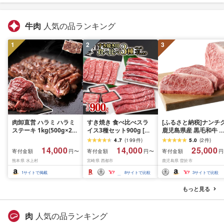
牛肉
人気の品ランキング
1
2
3
肉卸直営 ハラミ ハラミ
すき焼き 食べ比べスラ
[ふるさと納税]ナンチ
ステーキ 1kg(500g×2パ
イス3種セット900g [グ
鹿児島県産 黒毛和牛 
ック) 2〜3人前 焼肉 は
ランプリ受賞]小分け ロ
ースステーキ 4枚・計
4.7
(
199
件
)
5.0
(
2
件
)
らみ 牛はらみ 厚切りハ
ース バラ モモorカタ 牛
1kg[A608]
14,000
14,000
25,000
寄付金額
寄付金額
寄付金額
円〜
円〜
円
ラミ 肉 牛肉 [肉卸厳選
肉 鉄板焼肉 焼きしゃぶ
熊本県 水上村
宮崎県 西都市
鹿児島県 曽於市
究極の多汁感 極厚ハラ
すき焼き肉 [14-10a]リピ
ミステーキ1kg] (1kg, 1,
ーター続出!! 肉ランキン
1
サイトで掲載
8
サイトで比較
3
サイトで比較
キログラム)
グ
もっと見る
肉
人気の品ランキング