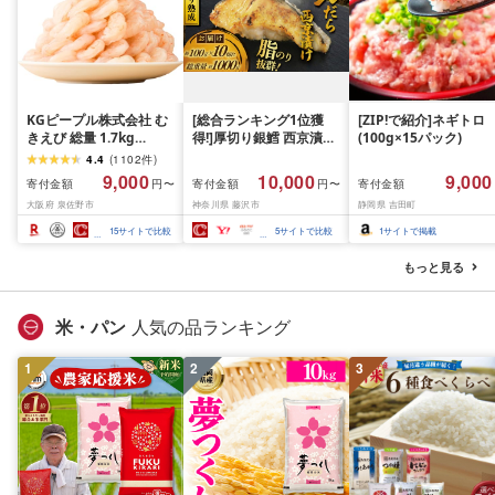
KGピープル株式会社 む
[総合ランキング1位獲
[ZIP!で紹介]ネギトロ
きえび 総量 1.7kg
得!]厚切り銀鱈 西京漬け
(100g×15パック)
(850g×2P) 特大 5Lサイ
訳あり 銀鱈 西京漬け 計
4.4
(
1102
件
)
ズ バナメイエビ バラ凍
約 1,000g (約 100g × 10
9,000
10,000
9,000
寄付金額
寄付金額
寄付金額
円〜
円〜
結 下処理不要 サイズ不
切) 西京味噌 西京みそ 味
大阪府 泉佐野市
神奈川県 藤沢市
静岡県 吉田町
揃い 訳あり
噌漬け みそ 味噌 鮮魚 魚
介 銀だら 銀ダラ ギンダ
15
サイトで比較
5
サイトで比較
1
サイトで掲載
ラ ぎんだら 鱈 タラ 魚
西京焼き 西京漬 西京や
もっと見る
き 冷凍 厳選 鮮魚 漬け魚
漬魚 新鮮 小分け 人気返
礼品 おかず おつまみ お
米・パン
人気の品ランキング
酒のあて 家計応援
10000円 魚喜 神奈川 湘
1
2
南 藤沢
3