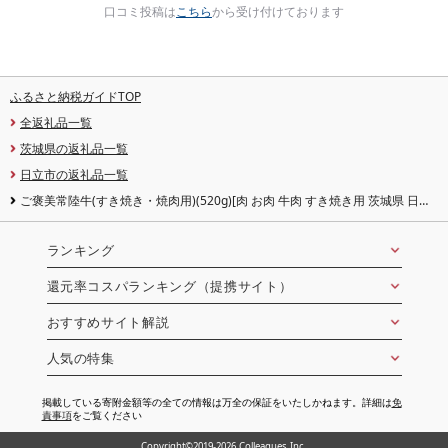
口コミ投稿は
こちら
から受け付けております
ふるさと納税ガイドTOP
全返礼品一覧
茨城県の返礼品一覧
日立市の返礼品一覧
ご褒美常陸牛(すき焼き・焼肉用)(520g)[肉 お肉 牛肉 すき焼き用 茨城県 日立
市]
ランキング
還元率コスパランキング（提携サイト）
おすすめサイト解説
人気の特集
掲載している寄附金額等の全ての情報は万全の保証をいたしかねます。詳細は
免
責事項
をご覧ください
Copyright©2019-2026 Colleagues Inc.