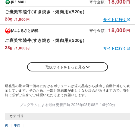
18,000
JRE MALL
寄付金額
:
円
ご褒美常陸牛(すき焼き・焼肉用)(520g)
28
g
/
1,000
サイトに行く
円
18,000
JALふるさと納税
寄付金額
:
円
ご褒美常陸牛(すき焼き・焼肉用)(520g)
28
g
/
1,000
サイトに行く
円
取扱サイトをもっと見る
返礼品の量や同一価格におけるボリュームは返礼品名から抽出し自動計算して表
示しています。そのため、一部計算結果が正しくない場合がありますので、寄付
前に必ずご自身でご確認いただくようお願いします。
プログラムによる最終更新日時 2026年08月08日 14時00分
カテゴリ
肉
牛肉