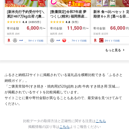
[新米先行予約受付中!]＼
[数量限定]令和7年産 夢
新米 食べ比べセット 
累計467万kg出荷 /[農家
つくし(精米) 福岡県産ブ
期便 6ヶ月 [選べる容量
応援米]訳あり 令和7年産
ランド米 10kg (品
おこめ 精米 ライス ご
4.4
(
4895
件
)
4.8
(
9
件
)
令和8年産ふくきらり 夢
番:3X11R7)
ん つきあかり つや姫 
6,000
11,500
66,000
寄付金額
寄付金額
寄付金額
円〜
円〜
円
つくし 5kg 10kg 15kg
じのきらめき だて正夢
福岡県 赤村
福岡県 赤村
宮城県 岩沼市
20kg [選べる品種・内容
ひとめぼれ ササニシキ
量・出荷時期]複数原料
セット 銘柄米 味比べ 
5
サイトで比較
7
サイトで比較
2
サイトで比較
米 白米 精米 国産 限定
リエーション お楽しみ
ごはん ご飯 白飯 米 お米
食味 毎日の食卓 毎月
もっと見る
ふるさと 人気 ランキン
わる 色々試せる 志賀
グ
米 岩沼産米
ふるさと納税22サイトに掲載されている返礼品を横断比較できる「ふるさと
納税ガイド」。
「ご褒美常陸牛(すき焼き・焼肉用)(520g)[肉 お肉 牛肉 すき焼き用 茨城…」
が掲載されているサイトを比較掲載しています。
サイトごとに量や寄付金額が異なることもあるので、最安値を見つけてみて
ください。
比較データの取得方法と正確性に関する注意は
こちら
掲載情報の誤り等は
こちら
よりご報告ください