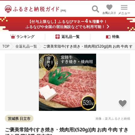
[PR]
お気に入り
メニュー
4
【付与上限なし】ふるなびマネー
％増量中！
ふるなびや全国の宿泊施設などでも利用可能！
ランキング
返礼品一覧
特集
TOP
全返礼品一覧
ご褒美常陸牛(すき焼き・焼肉用)(520g)[肉 お肉 牛肉 す
き焼き用 茨城県 日立市]
茨城県 日立市
画像：楽天ふるさと納税
ご褒美常陸牛(すき焼き・焼肉用)(520g)[肉 お肉 牛肉 すき