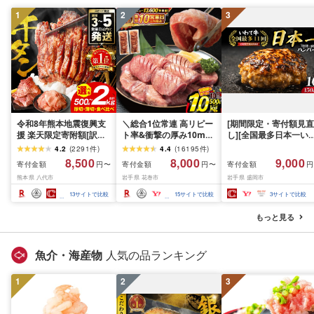
1
2
3
令和8年熊本地震復興支
＼総合1位常連 高リピー
[期間限定・寄付額見直
援 楽天限定寄附額[訳あ
ト率&衝撃の厚み10mm
し][全国最多日本一い
り]牛タン 500g〜2kg 肉
厚切り牛タン 塩味/ ≪ス
て牛入り]ハンバーグ
4.2
(
2291
件
)
4.4
(
16195
件
)
牛肉 訳あり 牛タン 冷凍
ピード発送!!10営業日以
1.5kg(150g×10個) い
8,500
8,000
9,000
寄付金額
寄付金額
寄付金額
円〜
円〜
円
小分け 厚切り 薄切り 食
内発送≫ 選べる内容量
て牛 × 岩中豚 ハンバー
熊本県 八代市
岩手県 花巻市
岩手県 盛岡市
べ比べ 500g 1kg 1.5kg
500g / 1kg 定期便 毎月
グ 合挽き 合い挽き 黒
2kg 牛 人気 ビーフ 牛た
届く 牛肉 肉 BBQ ふるさ
和牛 人気 冷凍 個包装 
13
サイトで比較
15
サイトで比較
3
サイトで比較
ん ふるさと納税 ランキ
と 人気 ランキング 岩手
分け 冷凍 牛肉 豚肉 和
ング スピード発送 送料
県 花巻市
ビーフ ポーク はんば
もっと見る
無料
ぐ 挽肉 お肉 ミンチ 肉
お弁当 hannba-gu ラ
キング 1位 1万円以下 
魚介・海産物
人気の品ランキング
手県 盛岡市 東北 岩手 
岡 shikoku001k
1
2
3