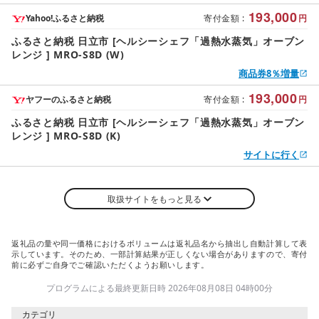
193,000
Yahoo!ふるさと納税
寄付金額
:
円
ふるさと納税 日立市 [ヘルシーシェフ「過熱水蒸気」オーブン
レンジ ] MRO-S8D (W)
商品券8％増量
193,000
ヤフーのふるさと納税
寄付金額
:
円
ふるさと納税 日立市 [ヘルシーシェフ「過熱水蒸気」オーブン
レンジ ] MRO-S8D (K)
サイトに行く
取扱サイトをもっと見る
返礼品の量や同一価格におけるボリュームは返礼品名から抽出し自動計算して表
示しています。そのため、一部計算結果が正しくない場合がありますので、寄付
前に必ずご自身でご確認いただくようお願いします。
プログラムによる最終更新日時 2026年08月08日 04時00分
カテゴリ