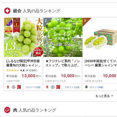
総合
人気の品ランキング
1
2
3
[ふるなび限定]甲州市産
★フジテレビ系列「ノン
[2026年発送]甘くてジ
厳選旬の大粒シャインマ
ストップ」で取り上げら
ーシー 厳選シャインマ
スカット 約1.3kg 2〜3
れました!★[2026年発送
スカット1.2kg (2026
4.6
(
4126
件
)
房[2026年発送]
先行予約]南アルプス市
月前半(1〜15日)から1
13,000
10,000
10,000
寄付金額
寄付金額
寄付金額
円〜
円〜
(MG)B12-472 FN-
産シャインマスカット
月下旬までの発送) フ
山梨県 甲州市
山梨県 南アルプス市
山梨県 富士吉田市
Limited-VO シャインマ
1.2kg以上(2〜3房)ふる
ーツ ぶどう 果物 山梨
スカット フルーツ
さと納税 おすすめ 山梨
産 2026 旬 大粒 高級 
11
サイトで比較
11
サイトで比較
1
サイトで掲載
県 南アルプス市 送料無
ドウ 葡萄 富士吉田市
料 AL
もっと見る
肉
人気の品ランキング