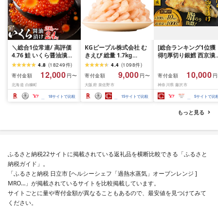
＼総合1位常連/ 高評価
KGピープル株式会社 む
[総合ランキング1位獲
4.76 鮭 いくら醤油漬け
きえび 総量 1.7kg
得!]厚切り銀鱈 西京漬
ふるさと納税 いくら
(850g×2P) 特大 5Lサイ
訳あり 銀鱈 西京漬け 
4.8
(
18249
件
)
4.4
(
1098
件
)
200g / 400g / 800g /
ズ バナメイエビ バラ凍
約 1,000g (約 100g × 
12,000
9,000
10,000
寄付金額
寄付金額
寄付金額
円〜
円〜
円
1.6kg / 2.4kg 200g パッ
結 下処理不要 サイズ不
切) 西京味噌 西京みそ 
北海道 白糠町
大阪府 泉佐野市
神奈川県 藤沢市
ク[選べる容量] 醤油漬け
揃い 訳あり
噌漬け みそ 味噌 鮮魚 
海鮮 イクラ 小分け ふる
介 銀だら 銀ダラ ギン
18
サイトで比較
15
サイトで比較
5
サイトで比
さと ランキング 人気 ギ
ラ ぎんだら 鱈 タラ 魚
フト 高評価 ふるさと納
西京焼き 西京漬 西京
もっと見る
税 北海道 白糠町
き 冷凍 厳選 鮮魚 漬け
漬魚 新鮮 小分け 人気
礼品 おかず おつまみ 
酒のあて 家計応援
10000円 魚喜 神奈川 
ふるさと納税22サイトに掲載されている返礼品を横断比較できる「ふるさと
南 藤沢
納税ガイド」。
「ふるさと納税 日立市 [ヘルシーシェフ「過熱水蒸気」オーブンレンジ ]
MRO…」が掲載されているサイトを比較掲載しています。
サイトごとに量や寄付金額が異なることもあるので、最安値を見つけてみて
ください。