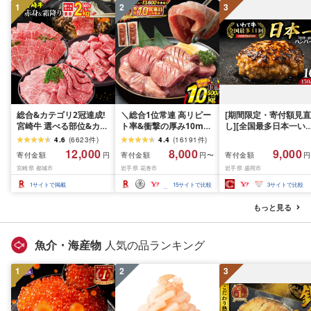
1
2
3
総合&カテゴリ2冠達成!
＼総合1位常連 高リピー
[期間限定・寄付額見直
宮崎牛 選べる部位&カッ
ト率&衝撃の厚み10mm
し][全国最多日本一い
ト (赤身&霜降り)or(赤身
厚切り牛タン 塩味/ ≪ス
て牛入り]ハンバーグ
4.6
(
6623
件
)
4.4
(
16191
件
)
のみ) 500g 1kg 2kg[発
ピード発送!!10営業日以
1.5kg(150g×10個) い
12,000
8,000
9,000
寄付金額
寄付金額
寄付金額
円
円〜
円
送時期が選べる] 牛肉 焼
内発送≫ 選べる内容量
て牛 × 岩中豚 ハンバー
宮崎県 都城市
岩手県 花巻市
岩手県 盛岡市
肉 すき焼き しゃぶしゃ
500g / 1kg 定期便 毎月
グ 合挽き 合い挽き 黒
ぶ ステーキ ギフト お中
届く 牛肉 肉 BBQ ふるさ
和牛 人気 冷凍 個包装 
1
サイトで掲載
15
サイトで比較
3
サイトで比較
元 夏ギフト 送料無料
と 人気 ランキング 岩手
分け 冷凍 牛肉 豚肉 和
SKU-N203 [宮崎県都城
県 花巻市
ビーフ ポーク はんば
もっと見る
市]
ぐ 挽肉 お肉 ミンチ 肉
お弁当 hannba-gu ラ
キング 1位 1万円以下 
魚介・海産物
人気の品ランキング
手県 盛岡市 東北 岩手 
岡 shikoku001k
1
2
3