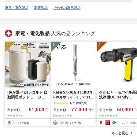
家電・電化製品
家電製品
その他の家電製品
家電・電化製品
人気の品ランキング
1
2
3
[色が選べる]レコルト 自
ReFa STRAIGHT IRON
ケルヒャーモバイル高
動調理ポット ラージ ポ
PRO[ホワイト] アイロン
洗浄機OC Handy
タージュメーカー ミキ
家電 美容 リファ アイロ
Compact(ハンディエ
4.8
(
207
件
)
サー ブレンダー 保温 豆
ン
神奈川県 横浜市 生活
61,000
77,000
50,000
寄付金額
寄付金額
寄付金額
円
円〜
円
乳 おかゆ お粥 離乳食 自
電 日用品 人気 おすす
東京都 渋谷区
愛知県 名古屋市
神奈川県 横浜市
動調理器 スムージー 味
送料無料 掃除 便利 コ
噌汁 レシピ 800mL 1L
パクト 高圧洗浄機 ポ
1
サイトで掲載
2
サイトで比較
7
サイトで比
大容量 クリームホワイ
タブル清掃 泡洗浄 家
ト ナチュラルブラック
ラク ベランダ掃除
もっと見る
RSY-3 東京都 渋谷区