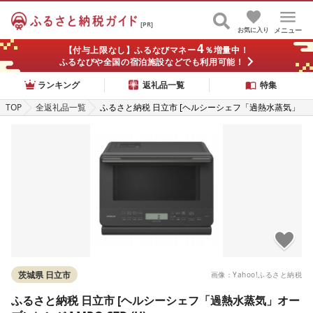
[PR]
お気に入り
メニュー
4
【付与上限なし】ふるなびマネー
％増量中！
ふるなびや全国の宿泊施設などでも利用可能！
ランキング
返礼品一覧
特集
TOP
全返礼品一覧
ふるさと納税 日立市 [ヘルシーシェフ「過熱水蒸気」
オーブンレンジ ] MRO-S7D (H)
茨城県 日立市
画像：Yahoo!ふるさと納税
ふるさと納税 日立市 [ヘルシーシェフ「過熱水蒸気」オー