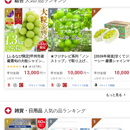
総合
人気の品ランキング
1
2
3
[ふるなび限定]甲州市産
★フジテレビ系列「ノン
[2026年発送]甘くてジ
厳選旬の大粒シャインマ
ストップ」で取り上げら
ーシー 厳選シャインマ
スカット 約1.3kg 2〜3
れました!★[2026年発送
スカット1.2kg (2026
4.6
(
4127
件
)
房[2026年発送]
先行予約]南アルプス市
月前半(1〜15日)から1
13,000
10,000
10,000
寄付金額
寄付金額
寄付金額
円〜
円〜
(MG)B12-472 FN-
産シャインマスカット
月下旬までの発送) フ
山梨県 甲州市
山梨県 南アルプス市
山梨県 富士吉田市
Limited-VO シャインマ
1.2kg以上(2〜3房)ふる
ーツ ぶどう 果物 山梨
スカット フルーツ
さと納税 おすすめ 山梨
産 2026 旬 大粒 高級 
11
サイトで比較
11
サイトで比較
1
サイトで掲載
県 南アルプス市 送料無
ドウ 葡萄 富士吉田市
料 AL
もっと見る
雑貨・日用品
人気の品ランキング
1
2
3