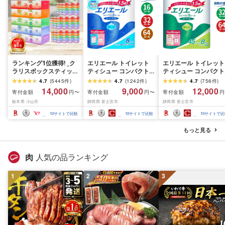
ランキング1位獲得! _ク
エリエール トイレット
エリエール トイレット
ラリスボックスティッシ
ティシュー コンパクト
ティシュー コンパクト
ュ60箱(1箱220組(440
シングル [個数が選べ
ダブル [選べるロール
4.7
(
5445
件
)
4.7
(
1242
件
)
4.7
(
756
件
)
枚))(5個入り×12セット)_
る:16・32・64 ロール]
数:32・64 ロール] 1.5
14,000
9,000
12,000
寄付金額
寄付金額
寄付金額
円〜
円〜
円
ティッシュ ティッシュ
1.5倍巻 82.5m トイレッ
巻 45m トイレットペ
栃木県 小山市
静岡県 富士宮市
静岡県 富士宮市
ペーパー 日用品 常備品
トペーパー シングル パ
パー ダブル パルプ10
生活用品 まとめ買い [配
ルプ100% 香りつき 日用
香りつき 日用品 消耗
10
サイトで比較
10
サイトで比較
10
サイトで比
送不可地域:離島・沖縄
品 消耗品 備蓄 ふるさと
備蓄 ふるさと納税 ふ
県]
納税 ふるさと 送料無料
さと 送料無料 静岡県 
もっと見る
静岡県 富士宮市
士宮市
肉
人気の品ランキング
1
2
3