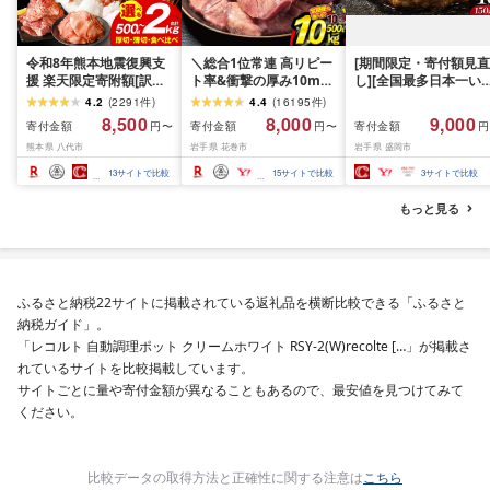
令和8年熊本地震復興支
＼総合1位常連 高リピー
[期間限定・寄付額見直
援 楽天限定寄附額[訳あ
ト率&衝撃の厚み10mm
し][全国最多日本一い
り]牛タン 500g〜2kg 肉
厚切り牛タン 塩味/ ≪ス
て牛入り]ハンバーグ
4.2
(
2291
件
)
4.4
(
16195
件
)
牛肉 訳あり 牛タン 冷凍
ピード発送!!10営業日以
1.5kg(150g×10個) い
8,500
8,000
9,000
寄付金額
寄付金額
寄付金額
円〜
円〜
円
小分け 厚切り 薄切り 食
内発送≫ 選べる内容量
て牛 × 岩中豚 ハンバー
熊本県 八代市
岩手県 花巻市
岩手県 盛岡市
べ比べ 500g 1kg 1.5kg
500g / 1kg 定期便 毎月
グ 合挽き 合い挽き 黒
2kg 牛 人気 ビーフ 牛た
届く 牛肉 肉 BBQ ふるさ
和牛 人気 冷凍 個包装 
13
サイトで比較
15
サイトで比較
3
サイトで比較
ん ふるさと納税 ランキ
と 人気 ランキング 岩手
分け 冷凍 牛肉 豚肉 和
ング スピード発送 送料
県 花巻市
ビーフ ポーク はんば
もっと見る
無料
ぐ 挽肉 お肉 ミンチ 肉
お弁当 hannba-gu ラ
キング 1位 1万円以下 
手県 盛岡市 東北 岩手 
岡 shikoku001k
ふるさと納税22サイトに掲載されている返礼品を横断比較できる「ふるさと
納税ガイド」。
「レコルト 自動調理ポット クリームホワイト RSY-2(W)recolte […」が掲載さ
れているサイトを比較掲載しています。
サイトごとに量や寄付金額が異なることもあるので、最安値を見つけてみて
ください。
比較データの取得方法と正確性に関する注意は
こちら