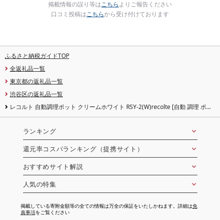
掲載情報の誤り等は
こちら
よりご報告ください
口コミ投稿は
こちら
から受け付けております
ふるさと納税ガイドTOP
全返礼品一覧
東京都の返礼品一覧
渋谷区の返礼品一覧
レコルト 自動調理ポット クリームホワイト RSY-2(W)recolte [自動 調理 ポッ
ト 豆乳 おから ポタージュ スープ 料理 キッチン 家電][223009]
ランキング
還元率コスパランキング（提携サイト）
おすすめサイト解説
人気の特集
掲載している寄附金額等の全ての情報は万全の保証をいたしかねます。詳細は
免
責事項
をご覧ください