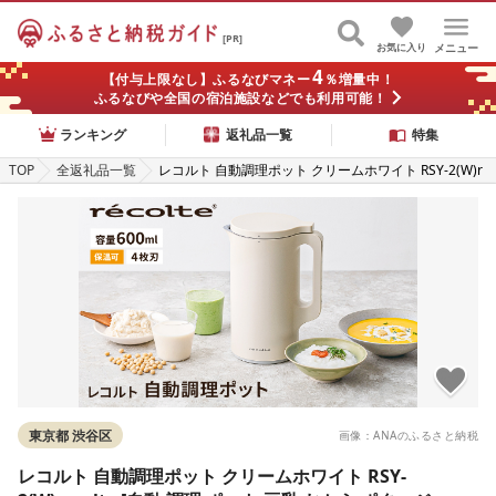
[PR]
お気に入り
メニュー
4
【付与上限なし】ふるなびマネー
％増量中！
ふるなびや全国の宿泊施設などでも利用可能！
ランキング
返礼品一覧
特集
TOP
全返礼品一覧
レコルト 自動調理ポット クリームホワイト RSY-2(W)r
ecolte [自動 調理 ポット 豆乳 おから ポタージュ スー
プ 料理 キッチン 家電][223009]
東京都 渋谷区
画像：ANAのふるさと納税
レコルト 自動調理ポット クリームホワイト RSY-