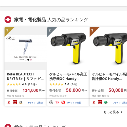
家電・電化製品
人気の品ランキング
1
2
3
ReFa BEAUTECH
ケルヒャーモバイル高圧
ケルヒャーモバイル高
DRYER S+ | リファ ビュ
洗浄機OC Handy
洗浄機OC Handy
ーテックドライヤー エ
Compact(ハンディエア)
Compact(ハンディエ
4.6
(
26
件
)
5.0
(
2
件
)
スプラスドライヤー ヘ
神奈川県 横浜市 生活
50,000
50,000
134,000
寄付金額
寄付金額
円〜
円〜
円
寄付金額
アケア 1年保証 おしゃれ
電 日用品 人気 おすす
愛知県 名古屋市
神奈川県 横浜市
神奈川県 横浜市
人気 日用品 美容家電 美
送料無料 掃除 便利 コ
容師 人気 おすすめ ギフ
パクト 高圧洗浄機 ポ
8
サイトで比較
4
サイトで比較
7
サイトで比
ト 軽量 コンパクト 痛ま
タブル清掃 泡洗浄 家
ない 折り畳み 大風量 愛
ラク ベランダ掃除
もっと見る
知県 名古屋市