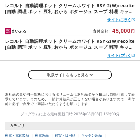
レコルト 自動調理ポット クリームホワイト RSY-2(W)recolte
[自動 調理 ポット 豆乳 おから ポタージュ スープ 料理 キッチ
ン 家電]
サイトに行く
45,000
まいふる
寄付金額
:
円
レコルト 自動調理ポット クリームホワイト RSY-2(W)recolte
[自動 調理 ポット 豆乳 おから ポタージュ スープ 料理 キッチ
ン 家電][223009]
サイトに行く
取扱サイトをもっと見る
返礼品の量や同一価格におけるボリュームは返礼品名から抽出し自動計算して表
示しています。そのため、一部計算結果が正しくない場合がありますので、寄付
前に必ずご自身でご確認いただくようお願いします。
プログラムによる最終更新日時 2026年08月08日 16時00分
カテゴリ
家電・電化製品
家電製品
雑貨・日用品
キッチン用品