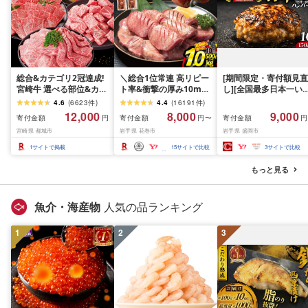
総合&カテゴリ2冠達成!
＼総合1位常連 高リピー
[期間限定・寄付額見直
宮崎牛 選べる部位&カッ
ト率&衝撃の厚み10mm
し][全国最多日本一い
ト (赤身&霜降り)or(赤身
厚切り牛タン 塩味/ ≪ス
て牛入り]ハンバーグ
4.6
(
6623
件
)
4.4
(
16191
件
)
のみ) 500g 1kg 2kg[発
ピード発送!!10営業日以
1.5kg(150g×10個) い
12,000
8,000
9,000
寄付金額
寄付金額
寄付金額
円
円〜
円
送時期が選べる] 牛肉 焼
内発送≫ 選べる内容量
て牛 × 岩中豚 ハンバー
宮崎県 都城市
岩手県 花巻市
岩手県 盛岡市
肉 すき焼き しゃぶしゃ
500g / 1kg 定期便 毎月
グ 合挽き 合い挽き 黒
ぶ ステーキ ギフト お中
届く 牛肉 肉 BBQ ふるさ
和牛 人気 冷凍 個包装 
1
サイトで掲載
15
サイトで比較
3
サイトで比較
元 夏ギフト 送料無料
と 人気 ランキング 岩手
分け 冷凍 牛肉 豚肉 和
SKU-N203 [宮崎県都城
県 花巻市
ビーフ ポーク はんば
もっと見る
市]
ぐ 挽肉 お肉 ミンチ 肉
お弁当 hannba-gu ラ
キング 1位 1万円以下 
魚介・海産物
人気の品ランキング
手県 盛岡市 東北 岩手 
岡 shikoku001k
1
2
3