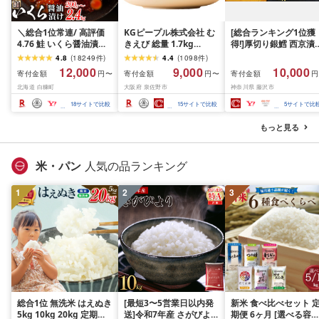
＼総合1位常連/ 高評価
KGピープル株式会社 む
[総合ランキング1位獲
4.76 鮭 いくら醤油漬け
きえび 総量 1.7kg
得!]厚切り銀鱈 西京漬
ふるさと納税 いくら
(850g×2P) 特大 5Lサイ
訳あり 銀鱈 西京漬け 
4.8
(
18249
件
)
4.4
(
1098
件
)
200g / 400g / 800g /
ズ バナメイエビ バラ凍
約 1,000g (約 100g × 
12,000
9,000
10,000
寄付金額
寄付金額
寄付金額
円〜
円〜
円
1.6kg / 2.4kg 200g パッ
結 下処理不要 サイズ不
切) 西京味噌 西京みそ 
北海道 白糠町
大阪府 泉佐野市
神奈川県 藤沢市
ク[選べる容量] 醤油漬け
揃い 訳あり
噌漬け みそ 味噌 鮮魚 
海鮮 イクラ 小分け ふる
介 銀だら 銀ダラ ギン
18
サイトで比較
15
サイトで比較
5
サイトで比
さと ランキング 人気 ギ
ラ ぎんだら 鱈 タラ 魚
フト 高評価 ふるさと納
西京焼き 西京漬 西京
もっと見る
税 北海道 白糠町
き 冷凍 厳選 鮮魚 漬け
漬魚 新鮮 小分け 人気
礼品 おかず おつまみ 
米・パン
人気の品ランキング
酒のあて 家計応援
10000円 魚喜 神奈川 
1
2
3
南 藤沢
総合1位 無洗米 はえぬき
[最短3〜5営業日以内発
新米 食べ比べセット 
5kg 10kg 20kg 定期便
送]令和7年産 さがびより
期便 6ヶ月 [選べる容量