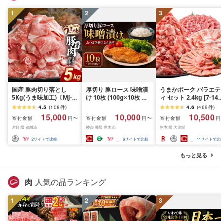
1
2
3
国産 豚肉切り落とし
厚切り 豚ロース 味噌漬
うまかポーク バラエテ
5Kg(うま味加工)〔MJ-
け 10枚 (100g×10枚 約
ィ セット 2.4kg [7-14
3647〕_(都城市) 豚肉切
1kg) 国産 ブランド豚 と
以内に出荷予定(土日祝
4.5
(
108
件
)
4.6
(
469
件
)
り落とし
ん漬 とん漬け 味噌漬 み
除く)](2.4kg)
15,000
10,000
10,500
寄付金額
寄付金額
寄付金額
円〜
円〜
円
そ漬け 豚肉 ロース ぶた
宮崎県 都城市
神奈川県 厚木市
熊本県 大津町
にく 豚 肉 冷凍 味噌 惣
菜 おかず 一品 焼くだけ
2
サイトで比較
6
サイトで比較
11
サイトで比
簡単 神奈川県 厚木市 株
式会社富塚商店
もっと見る
肉
人気の品ランキング
1
2
3