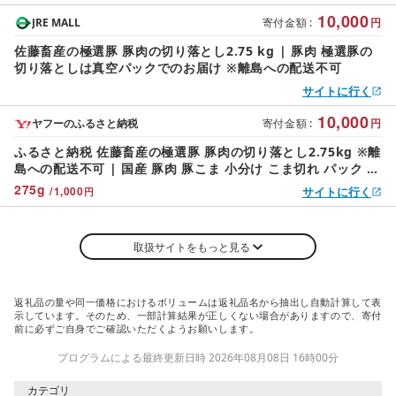
配送不可
10,000
JRE MALL
寄付金額
:
円
佐藤畜産の極選豚 豚肉の切り落とし2.75 kg | 豚肉 極選豚の
切り落としは真空パックでのお届け ※離島への配送不可
サイトに行く
10,000
ヤフーのふるさと納税
寄付金額
:
円
ふるさと納税 佐藤畜産の極選豚 豚肉の切り落とし2.75kg ※離
島への配送不可 | 国産 豚肉 豚こま 小分け こま切れ パック お
弁当 茨城県土浦市
275
g
/
1,000
サイトに行く
円
取扱サイトをもっと見る
返礼品の量や同一価格におけるボリュームは返礼品名から抽出し自動計算して表
示しています。そのため、一部計算結果が正しくない場合がありますので、寄付
前に必ずご自身でご確認いただくようお願いします。
プログラムによる最終更新日時 2026年08月08日 16時00分
カテゴリ