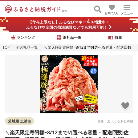
[PR]
お気に入り
メニュー
4
【付与上限なし】ふるなびマネー
％増量中！
ふるなびや全国の宿泊施設などでも利用可能！
ランキング
返礼品一覧
特集
TOP
全返礼品一覧
＼楽天限定寄附額~8/12まで!/[選べる容量・配送回数]
佐藤畜産の極選豚 豚肉の切り落とし 2.75kg 3.3kg 3.85
kg 4.4kg 4.95kg 5.5kg 単品 定期便 2〜12ヶ月 | お肉 豚
肉 ポーク 小分け パック 真空パック 冷凍 BBQ 焼肉 キ
ャンプ パーティー 茨城県 土浦市
茨城県 土浦市
画像：楽天ふるさと納税
＼楽天限定寄附額~8/12まで!/[選べる容量・配送回数]佐