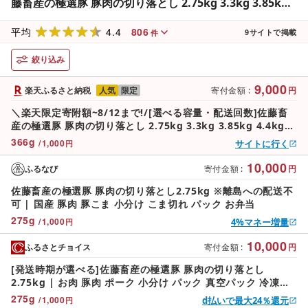
藤畜産の極選豚 豚肉の切り落とし 2.75kg 3.3kg 3.85kg
4.4kg 4.95kg 5.5kg 単品 定期便 2〜12ヶ月 | お肉 豚肉
4.4
806
ポーク 小分け パック 真空パック 冷凍 BBQ 焼肉 キャンプ
平均
9
サイトで掲載
件
パーティー 茨城県 土浦市
絞り込み
9,000
楽天ふるさと納税
人気
限定
寄付金額
:
円
＼楽天限定寄附額~8/12まで!/[選べる容量・配送回数]佐藤畜
産の極選豚 豚肉の切り落とし 2.75kg 3.3kg 3.85kg 4.4kg
4.95kg 5.5kg 単品 定期便 2〜12ヶ月 | お肉 豚肉 ポーク 小
366
g
/
1,000
サイトに行く
円
分け パック 真空パック 冷凍 BBQ 焼肉 キャンプ パーティー
茨城県 土浦市
10,000
ふるなび
寄付金額
:
円
佐藤畜産の極選豚 豚肉の切り落とし2.75kg ※離島への配送不
可 | 国産 豚肉 豚こま 小分け こま切れ パック お弁当
275
g
/
1,000
4%マネー増量
円
10,000
ふるさとチョイス
寄付金額
:
円
[発送時期が選べる]佐藤畜産の極選豚 豚肉の切り落とし
2.75kg | お肉 豚肉 ポーク 小分け パック 真空パック 冷凍
BBQ 焼肉 キャンプ パーティー 国産 茨城県 土浦市 ※離島への
275
g
/
1,000
d払いで最大24％還元
円