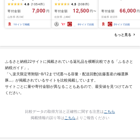
も選べる レビュー高評
佐賀県産(精米)10kg
おこめ 精米 ライス ご
4.6
(
1054
件
)
4.5
(
308
件
)
価 山形県産 令和7年産
ん つきあかり つや姫 
7,000
12,500
66,000
寄付金額
寄付金額
寄付金額
円
円〜
円
選べる内容量 発送時期
じのきらめき だて正夢
山形県 西川町
佐賀県 上峰町
宮城県 岩沼市
定期便 3ヶ月 6ヶ月 3回
ひとめぼれ ササニシキ
6回 3か月 6か月 ランキ
セット 銘柄米 味比べ 
1
サイトで掲載
8
サイトで比較
2
サイトで比較
ング1位 精米 お米 米 お
リエーション お楽しみ
こめ ごはん ご飯 ライス
食味 毎日の食卓 毎月
もっと見る
白米 国産 ブランド米 弁
わる 色々試せる 志賀
当 FYN1-131var
米 岩沼産米
ふるさと納税22サイトに掲載されている返礼品を横断比較できる「ふるさと
納税ガイド」。
「＼楽天限定寄附額~8/12まで!/[選べる容量・配送回数]佐藤畜産の極選豚
豚…」が掲載されているサイトを比較掲載しています。
サイトごとに量や寄付金額が異なることもあるので、最安値を見つけてみて
ください。
比較データの取得方法と正確性に関する注意は
こちら
掲載情報の誤り等は
こちら
よりご報告ください