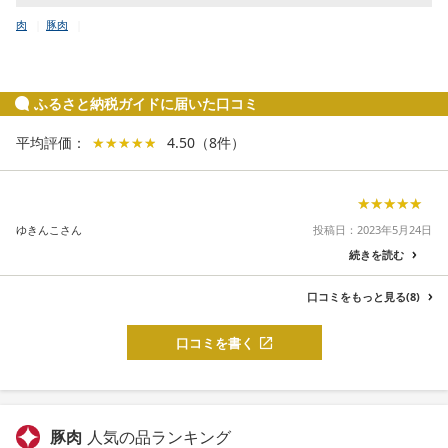
肉
豚肉
ふるさと納税ガイドに届いた口コミ
平均評価：
★★★★★
★★★★★
4.50
（
8
件
）
★★★★★
★★★★★
ゆきんこさん
投稿日：2023年5月24日
続きを読む
口コミをもっと見る(8)
口コミを書く
豚肉
人気の品ランキング