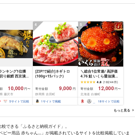
市]
チク 冷凍 宮崎県 日南市
送料無料
4
5
ランキング1位獲
[ZIP!で紹介]ネギトロ
＼総合1位常連/ 高評価
厚切り銀鱈 西京漬け
(100g×15パック)
4.76 鮭 いくら醤油漬け
 銀鱈 西京漬け 計
ふるさと納税 いくら
4.8
(
18244
件
)
00g (約 100g × 10
200g / 400g / 800g /
10,000
9,000
12,000
額
寄付金額
寄付金額
円〜
円
円〜
西京味噌 西京みそ 味
1.6kg / 2.4kg 200g パッ
県 藤沢市
静岡県 吉田町
北海道 白糠町
 みそ 味噌 鮮魚 魚
ク[選べる容量] 醤油漬け
だら 銀ダラ ギンダ
海鮮 イクラ 小分け ふる
5
サイトで比較
1
サイトで掲載
18
サイトで比較
んだら 鱈 タラ 魚
さと ランキング 人気 ギ
き 西京漬 西京や
フト 高評価 ふるさと納
もっと見る
凍 厳選 鮮魚 漬け魚
税 北海道 白糠町
新鮮 小分け 人気返
おかず おつまみ お
比較できる「ふるさと納税ガイド」。
て 家計応援
イト ベビー用品 赤ちゃん…」が掲載されているサイトを比較掲載していま
00円 魚喜 神奈川 湘