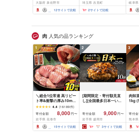
大阪府 泉佐野市
埼玉県 吉見町
岐阜県
本〜5
孫六 爪
12
サイトで比較
2
サイトで比較
テン
ストッ
取り外
すり 
肉
人気の品ランキング
1
2
3
＼総合1位常連 高リピー
[期間限定・寄付額見直
肉卸直
ト率&衝撃の厚み10mm
し][全国最多日本一いわ
1kg 
厚切り牛タン 塩味/ ≪ス
て牛入り]ハンバーグ
10m
4.4
(
16189
件
)
ピード発送!!10営業日以
1.5kg(150g×10個) いわ
牛肉 
8,000
9,000
寄付金額
寄付金額
寄付金
円〜
円〜
内発送≫ 選べる内容量
て牛 × 岩中豚 ハンバー
業務
岩手県 花巻市
岩手県 盛岡市
熊本県
500g / 1kg 定期便 毎月
グ 合挽き 合い挽き 黒毛
BBQ
届く 牛肉 肉 BBQ ふるさ
和牛 人気 冷凍 個包装 小
祝い 
15
サイトで比較
3
サイトで比較
と 人気 ランキング 岩手
分け 冷凍 牛肉 豚肉 和牛
県 花巻市
ビーフ ポーク はんばー