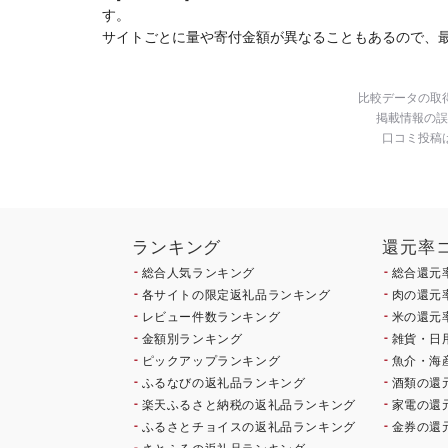
南 藤
す。
サイトごとに量や寄付金額が異なることもあるので、
比較データの取
掲載情報の誤
口コミ投稿
ランキング
還元率
総合人気ランキング
総合還元
各サイトの限定返礼品ランキング
肉の還元
レビュー件数ランキング
米の還元
金額別ランキング
雑貨・日
ピックアップランキング
魚介・海
ふるなびの返礼品ランキング
酒類の還
楽天ふるさと納税の返礼品ランキング
家電の還
ふるさとチョイスの返礼品ランキング
金券の還