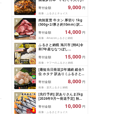
ンバーグ 1.5kg(150g×10個)
9,000
寄付金額
円
いわて牛 × 岩中豚 ハンバーグ
合挽き 合い挽き 黒毛和牛 人
画像：ふるさとチョイス
気 冷凍 個包装 小分け 冷凍 牛
肉卸直営 牛タン 厚切り 1kg
6
肉 豚肉 和牛 ビーフ ポーク は
(500g×2/厚さ約10mm) 訳あ
んばーぐ 挽肉 お肉 ミンチ 肉
り 訳有り肉 牛肉 焼肉 冷凍 ス
お弁当 hannba-gu ランキン
14,000
寄付金額
円
ライス 業務用 バーベキュー
グ 1位 1万円以下 岩手県 盛岡
BBQ おつまみ ギフト お祝い
画像：Amazonふるさと納税
市 東北 岩手 盛岡
お中元 夏ギフト
shikoku001k
ふるさと納税 旭川市 [特A]令
7
和7年産ななつぼし
10kg(5kg×2)北海道旭川産 米
15,000
寄付金額
円
お米[さとふる限定]_05957
画像：ヤフーのふるさと納税
[最短当日発送]2年連続 総合1
8
位 ホタテ 訳あり ( ふるさと納
税 ほたて ふるさと納税 訳あ
8,000
寄付金額
円
り 帆立 ふるさと わけあり ホ
タテ貝柱 貝 人気 不揃い 刺身
画像：楽天ふるさと納税
規格外 魚介 ランキング 海鮮
[先行予約] 訳ありさんま2kg
9
冷凍 発送時期が選べる 北海道
[2026年9月〜発送予定] 秋刀
別海町 )(クラウドファンディ
魚 さんま サンマ Sashimi
ング対象)
10,000
寄付金額
円
FISH 魚 新鮮 ごはん 夕飯 お
かず おつまみ 晩酌 米 丼 海産
画像：ふるさとチョイス