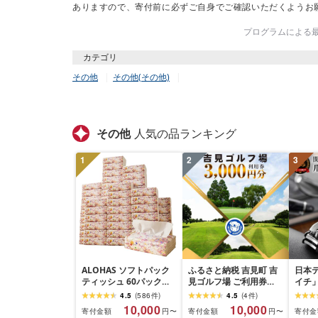
ありますので、寄付前に必ずご自身でご確認いただくようお
プログラムによる最終
カテゴリ
その他
その他(その他)
その他
人気の品ランキング
1
2
3
ALOHAS ソフトパック
ふるさと納税 吉見町 吉
日本
ティッシュ 60パック
見ゴルフ場 ご利用券
イチ
×400枚(200組) 日用品
&lt;3,000円分×1枚&gt;
(R7.
4.5
(
586
件
)
4.5
(
4
件
)
必需品 常備品 まとめ買
孫六
10,000
10,000
寄付金額
寄付金額
寄付金
円〜
円〜
い 備蓄 防災
ツメキ