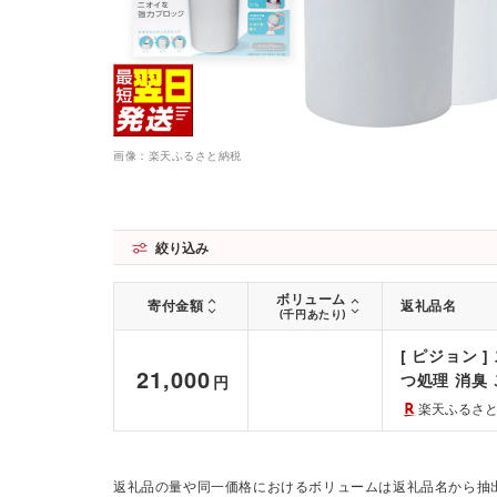
画像：楽天ふるさと納税
絞り込み
ボリューム
寄付金額
返礼品名
(千円あたり)
[ ピジョン 
21,000
つ処理 消臭
円
おむつバケツ 
楽天ふるさ
猫 ペットシ
返礼品の量や同一価格におけるボリュームは返礼品名から抽