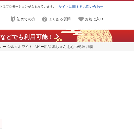
トはプロモーションが含まれています。
サイトに関するお問い合わせ
初めての方
よくある質問
お気に入り
などでも利用可能！
ーグレー シルクホワイト ベビー用品 赤ちゃん おむつ処理 消臭
おむつペール 臭わない ニオイ対策 おむつバケツ 防臭 オムツ
き Steru ペット 犬 猫 ペットシート
臭