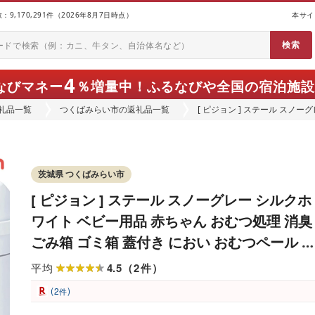
9,170,291件（2026年8月7日時点）
本サイ
4
なびマネー
％増量中！
ふるなびや全国の宿泊施設
礼品一覧
つくばみらい市の返礼品一覧
[ ピジョン ] ステール スノ
ごみ箱 ゴミ箱 蓋付き におい 
ペール 出産準備 おむつ処理 蓋つ
茨城県 つくばみらい市
[ ピジョン ] ステール スノーグレー シルクホ
ワイト ベビー用品 赤ちゃん おむつ処理 消臭
ごみ箱 ゴミ箱 蓋付き におい おむつペール 
わない ニオイ対策 おむつバケツ 防臭 オムツ
4.5
2
平均
（
件
）
ペール 出産準備 おむつ処理 蓋つき Steru ペ
(
)
2
件
ット 犬 猫 ペットシート