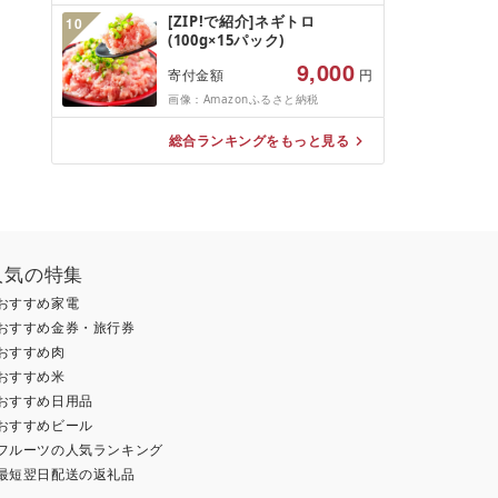
物 海鮮 魚介 魚介類 テレビ
[ZIP!で紹介]ネギトロ
10
TV 放送 ニュース 番組 大船渡
(100g×15パック)
大船渡市 三陸 被災 震災 火災
支援 応援 岩手県 国産 大船渡
9,000
寄付金額
円
応援 [東北超歌手]
画像：Amazonふるさと納税
総合ランキングをもっと見る
人気の特集
おすすめ家電
おすすめ金券・旅行券
おすすめ肉
おすすめ米
おすすめ日用品
おすすめビール
フルーツの人気ランキング
最短翌日配送の返礼品