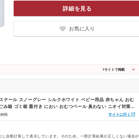
詳細を見る
お気に入り
1
サイトで掲載
] ステール スノーグレー シルクホワイト ベビー用品 赤ちゃん おむ
 ごみ箱 ゴミ箱 蓋付き におい おむつペール 臭わない ニオイ対策
防臭 オムツ ペール 出産準備 おむつ処理 蓋つき Steru ペット 犬
と納税
サイトに行く
ート
出し自動計算して表示しています。そのため、一部計算結果が正しくない場合が