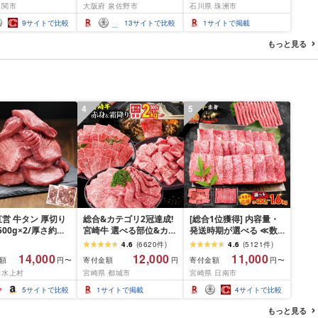
 関市
大阪府 泉佐野市
石川県 珠洲市
本セット] 貝印 関
肉 よなよなエール 牛た
切り type102 ス
ん ビール 酒 かに サーモ
9
サイトで比較
13
サイトで比較
1
サイトで掲載
レス 高級つめきり
ン 野菜 うなぎ タオル テ
パーケース U字
ィッシュ 日用品 あとか
もっと見る
し可能 2WAY や
らセレクト 楽天限定 大
ギフト
阪府 泉佐野市
4
5
営 牛タン 厚切り
総合&カテゴリ2冠達成!
[総合1位獲得] 内容量・
(500g×2/厚さ約
宮崎牛 選べる部位&カッ
発送時期が選べる ≪数
m) 訳あり 訳有り肉
ト (赤身&霜降り)or(赤身
量限定≫ 宮崎牛 赤身 ス
4.6
(
6620
件
)
4.6
(
5121
件
)
焼肉 冷凍 スライス
のみ) 500g 1kg 2kg[発
ライス 焼肉 国産 肉 牛肉
14,000
12,000
11,000
額
寄付金額
寄付金額
円〜
円
円〜
用 バーベキュー
送時期が選べる] 牛肉 焼
薄切り 黒毛和牛 A4 A5
 水上村
宮崎県 都城市
宮崎県 日南市
 おつまみ ギフト お
肉 すき焼き しゃぶしゃ
人気 小分け 焼き肉 すき
お中元 夏ギフト
ぶ ステーキ ギフト お中
焼き しゃぶしゃぶ 牛丼
5
サイトで比較
1
サイトで掲載
4
サイトで比較
元 夏ギフト 送料無料
BBQ ギフト 贈り物 おす
SKU-N203 [宮崎県都城
すめ 畜産農家応援 ミヤ
もっと見る