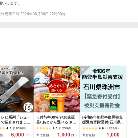
願いします。
更新日時 2026年08月06日 22時00分
4
5
テレビ系列「シュー
＼付与率30% 9/30迄延
[令和6年能登半島災害支
」で紹介されました
長/ あとから選べる さの
援緊急寄附受付]石川県
09.13放送)[刀匠 関
ちょくカタログ 有効期
珠洲市災害応援寄附金
4.5
(
1859
件
)
4.5
(
1239
件
)
4.9
(
1123
件
)
の伝統から生まれた
限なし 満足度9割 ランキ
(返礼品はありません)
6,000
1,000
1,000
額
寄付金額
寄付金額
円〜
円〜
円
リ][選べる本数 1
ング急上昇中 カタログ