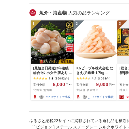
ぐ 挽肉 お肉 ミンチ 肉
お弁当 hannba-gu ラン
キング 1位 1万円以下 岩
魚介・海産物
人気の品ランキング
手県 盛岡市 東北 岩手 盛
岡 shikoku001k
1
2
3
[最短当日発送]2年連続
KGピープル株式会社 む
[総合
総合1位 ホタテ 訳あり (
きえび 総量 1.7kg
得!]
ふるさと納税 ほたて ふ
(850g×2P) 特大 5Lサイ
訳あり
4.8
(
35052
件
)
4.4
(
1098
件
)
るさと納税 訳あり 帆立
ズ バナメイエビ バラ凍
約 1,0
8,000
9,000
寄付金額
寄付金額
寄付金
円〜
円〜
ふるさと わけあり ホタ
結 下処理不要 サイズ不
切) 
北海道 別海町
大阪府 泉佐野市
神奈川
テ貝柱 貝 人気 不揃い 刺
揃い 訳あり
噌漬け
身 規格外 魚介 ランキン
介 銀
6
サイトで比較
15
サイトで比較
グ 海鮮 冷凍 発送時期が
ラ ぎ
選べる 北海道 別海町 )
西京焼
(クラウドファンディン
き 冷
グ対象)
漬魚 
礼品 
ふるさと納税22サイトに掲載されている返礼品を横断
酒のあ
「[ ピジョン ] ステール スノーグレー シルクホワ
100