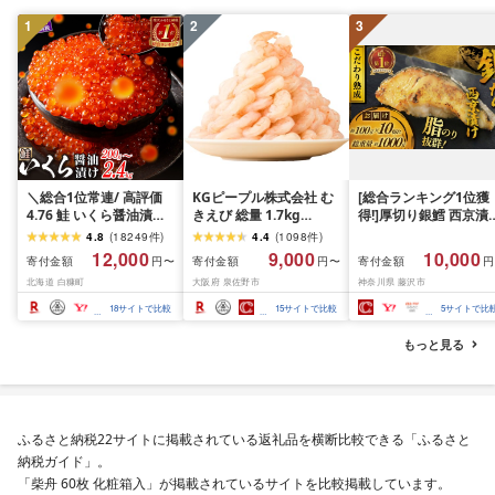
岡 shikoku001k
1
2
3
＼総合1位常連/ 高評価
KGピープル株式会社 む
[総合ランキング1位獲
4.76 鮭 いくら醤油漬け
きえび 総量 1.7kg
得!]厚切り銀鱈 西京漬
ふるさと納税 いくら
(850g×2P) 特大 5Lサイ
訳あり 銀鱈 西京漬け 
4.8
(
18249
件
)
4.4
(
1098
件
)
200g / 400g / 800g /
ズ バナメイエビ バラ凍
約 1,000g (約 100g × 
12,000
9,000
10,000
寄付金額
寄付金額
寄付金額
円〜
円〜
円
1.6kg / 2.4kg 200g パッ
結 下処理不要 サイズ不
切) 西京味噌 西京みそ 
北海道 白糠町
大阪府 泉佐野市
神奈川県 藤沢市
ク[選べる容量] 醤油漬け
揃い 訳あり
噌漬け みそ 味噌 鮮魚 
海鮮 イクラ 小分け ふる
介 銀だら 銀ダラ ギン
18
サイトで比較
15
サイトで比較
5
サイトで比
さと ランキング 人気 ギ
ラ ぎんだら 鱈 タラ 魚
フト 高評価 ふるさと納
西京焼き 西京漬 西京
もっと見る
税 北海道 白糠町
き 冷凍 厳選 鮮魚 漬け
漬魚 新鮮 小分け 人気
礼品 おかず おつまみ 
酒のあて 家計応援
10000円 魚喜 神奈川 
ふるさと納税22サイトに掲載されている返礼品を横断比較できる「ふるさと
南 藤沢
納税ガイド」。
「柴舟 60枚 化粧箱入」が掲載されているサイトを比較掲載しています。