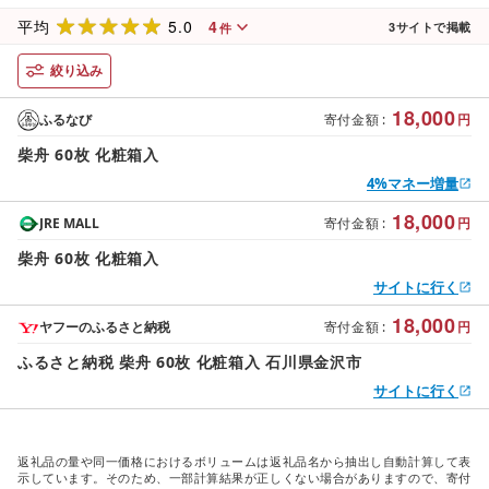
5.0
4
平均
3
サイトで掲載
件
絞り込み
18,000
ふるなび
寄付金額
:
円
柴舟 60枚 化粧箱入
4%マネー増量
18,000
JRE MALL
寄付金額
:
円
柴舟 60枚 化粧箱入
サイトに行く
18,000
ヤフーのふるさと納税
寄付金額
:
円
ふるさと納税 柴舟 60枚 化粧箱入 石川県金沢市
サイトに行く
返礼品の量や同一価格におけるボリュームは返礼品名から抽出し自動計算して表
示しています。そのため、一部計算結果が正しくない場合がありますので、寄付