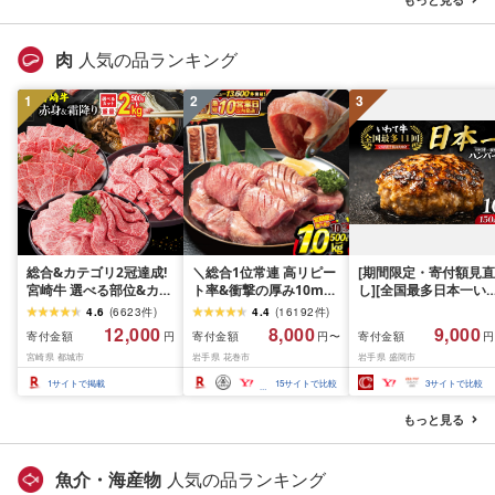
肉
人気の品ランキング
1
2
3
総合&カテゴリ2冠達成!
＼総合1位常連 高リピー
[期間限定・寄付額見直
宮崎牛 選べる部位&カッ
ト率&衝撃の厚み10mm
し][全国最多日本一い
ト (赤身&霜降り)or(赤身
厚切り牛タン 塩味/ ≪ス
て牛入り]ハンバーグ
4.6
(
6623
件
)
4.4
(
16192
件
)
のみ) 500g 1kg 2kg[発
ピード発送!!10営業日以
1.5kg(150g×10個) い
12,000
8,000
9,000
寄付金額
寄付金額
寄付金額
円
円〜
円
送時期が選べる] 牛肉 焼
内発送≫ 選べる内容量
て牛 × 岩中豚 ハンバー
宮崎県 都城市
岩手県 花巻市
岩手県 盛岡市
肉 すき焼き しゃぶしゃ
500g / 1kg 定期便 毎月
グ 合挽き 合い挽き 黒
ぶ ステーキ ギフト お中
届く 牛肉 肉 BBQ ふるさ
和牛 人気 冷凍 個包装 
1
サイトで掲載
15
サイトで比較
3
サイトで比較
元 夏ギフト 送料無料
と 人気 ランキング 岩手
分け 冷凍 牛肉 豚肉 和
SKU-N203 [宮崎県都城
県 花巻市
ビーフ ポーク はんば
もっと見る
市]
ぐ 挽肉 お肉 ミンチ 肉
お弁当 hannba-gu ラ
キング 1位 1万円以下 
魚介・海産物
人気の品ランキング
手県 盛岡市 東北 岩手 