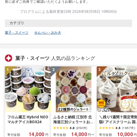
前に必ずご自身でご確認いただくようお願いします。
プログラムによる最終更新日時 2026年08月08日 10時00分
カテゴリ
菓子・スイーツ
せんべい・おかき
菓子・スイーツ
人気の品ランキング
1
2
3
フロム蔵王 Hybrid NEO
ふるさと納税 江別市 北
＼残り1週間 !! 限定寄
マルチアイスBOX24
海道江別ジェラートおま
額/ アイスクリーム 国
かせ22種類セット
大会2冠! Rimo カップ
4.8
(
253
件
)
4.5
(
1957
件
)
[80ml×22個]
フトクリーム 選べる
14,000
14,000
10,000
寄付金額
寄付金額
寄付金額
円
円〜
円
120ml × 12~32個 [ 