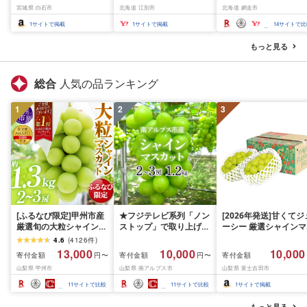
宮城県 白石市
北海道 江別市
北海道 網走市
さと納税 アイス ふる
と納税 アイスクリーム
1
サイトで掲載
1
サイトで掲載
14
サイトで比
セット ふるさと納税 
ェラート 北海道 人気 
もっと見る
イーツ ランキング ふ
さと]
総合
人気の品ランキング
1
2
3
[ふるなび限定]甲州市産
★フジテレビ系列「ノン
[2026年発送]甘くてジ
厳選旬の大粒シャインマ
ストップ」で取り上げら
ーシー 厳選シャインマ
スカット 約1.3kg 2〜3
れました!★[2026年発送
スカット1.2kg (2026
4.6
(
4126
件
)
房[2026年発送]
先行予約]南アルプス市
月前半(1〜15日)から1
13,000
10,000
10,000
寄付金額
寄付金額
寄付金額
円〜
円〜
(MG)B12-472 FN-
産シャインマスカット
月下旬までの発送) フ
山梨県 甲州市
山梨県 南アルプス市
山梨県 富士吉田市
Limited-VO シャインマ
1.2kg以上(2〜3房)ふる
ーツ ぶどう 果物 山梨
スカット フルーツ
さと納税 おすすめ 山梨
産 2026 旬 大粒 高級 
11
サイトで比較
11
サイトで比較
1
サイトで掲載
県 南アルプス市 送料無
ドウ 葡萄 富士吉田市
料 AL
もっと見る