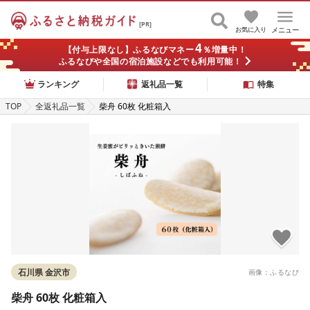
[PR]
お気に入り
メニュー
4
【付与上限なし】ふるなびマネー
％増量中！
ふるなびや全国の宿泊施設などでも利用可能！
ランキング
返礼品一覧
特集
TOP
全返礼品一覧
柴舟 60枚 化粧箱入
石川県 金沢市
画像：ふるなび
柴舟 60枚 化粧箱入