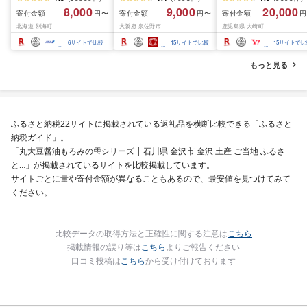
るさと納税 訳あり 帆立
ズ バナメイエビ バラ凍
8,000
9,000
20,000
寄付金額
寄付金額
寄付金額
円〜
円〜
円
ふるさと わけあり ホタ
結 下処理不要 サイズ不
北海道 別海町
大阪府 泉佐野市
鹿児島県 大崎町
テ貝柱 貝 人気 不揃い 刺
揃い 訳あり
身 規格外 魚介 ランキン
6
サイトで比較
15
サイトで比較
15
サイトで比
グ 海鮮 冷凍 発送時期が
選べる 北海道 別海町 )
もっと見る
(クラウドファンディン
グ対象)
ふるさと納税22サイトに掲載されている返礼品を横断比較できる「ふるさと
納税ガイド」。
「丸大豆醤油もろみの雫シリーズ | 石川県 金沢市 金沢 土産 ご当地 ふるさ
と…」が掲載されているサイトを比較掲載しています。
サイトごとに量や寄付金額が異なることもあるので、最安値を見つけてみて
ください。
比較データの取得方法と正確性に関する注意は
こちら
掲載情報の誤り等は
こちら
よりご報告ください
口コミ投稿は
こちら
から受け付けております