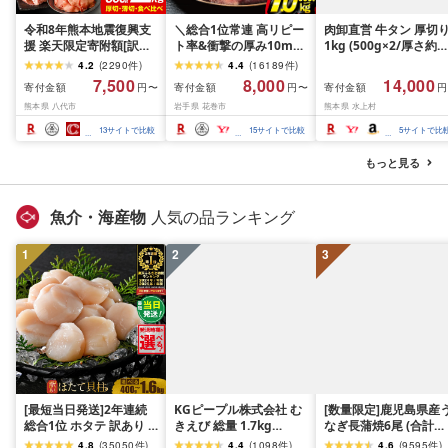
令和8年熊本地震復興支
＼総合1位常連 高リピー
肉卸直営 牛タン 厚切
援 楽天限定寄附額[訳あ
ト率&衝撃の厚み10mm
1kg (500g×2/厚さ約
り]牛タン 500g〜2kg 肉
厚切り牛タン 塩味/ ≪ス
10mm) 訳あり 訳有り
4.2
(
2290
件
)
4.4
(
16189
件
)
牛肉 訳あり 牛タン 冷凍
ピード発送!!10営業日以
牛肉 焼肉 冷凍 スライ
7,500
8,000
14,000
寄付金額
寄付金額
寄付金額
円〜
円〜
円
小分け 厚切り 薄切り 食
内発送≫ 選べる内容量
業務用 バーベキュー
熊本県 八代市
岩手県 花巻市
熊本県 水上村
べ比べ 500g 1kg 1.5kg
500g / 1kg 定期便 毎月
BBQ おつまみ ギフト 
2kg 牛 人気 ビーフ 牛た
届く 牛肉 肉 BBQ ふるさ
祝い お中元 夏ギフト
13
サイトで比較
15
サイトで比較
5
サイトで比
ん ふるさと納税 ランキ
と 人気 ランキング 岩手
ング スピード発送 送料
県 花巻市
もっと見る
無料
魚介・海産物
人気の品ランキング
1
2
3
[最短当日発送]2年連続
KGピープル株式会社 む
[数量限定]鹿児島県産
総合1位 ホタテ 訳あり (
きえび 総量 1.7kg
なぎ長蒲焼6尾 (合計
ふるさと納税 ほたて ふ
(850g×2P) 特大 5Lサイ
600g以上)
4.8
(
35050
件
)
4.4
(
1098
件
)
4.6
(
9595
件
)