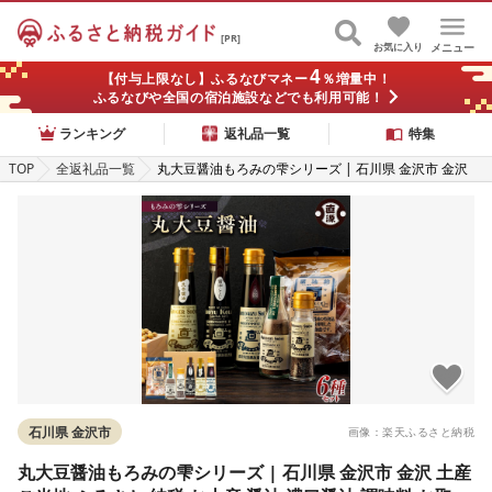
[PR]
お気に入り
メニュー
4
【付与上限なし】ふるなびマネー
％増量中！
ふるなびや全国の宿泊施設などでも利用可能！
ランキング
返礼品一覧
特集
TOP
全返礼品一覧
丸大豆醤油もろみの雫シリーズ | 石川県 金沢市 金沢
土産 ご当地 ふるさと 納税 お土産 醤油 濃口醤油 調味料
お取り寄せ 取り寄せ ご当地おみやげ おすすめ 特産品
名産品 石川県金沢市 石川
石川県 金沢市
画像：楽天ふるさと納税
丸大豆醤油もろみの雫シリーズ | 石川県 金沢市 金沢 土産