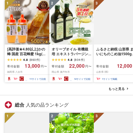
1
2
3
[高評価★4.80以上]かの
オリーブオイル 有機栽
ふるさと納税 山形県 
蜂 国産 百花蜂蜜 1kg(と
培 エキストラバージン
いにちのこめ油1500g
んがり容器500g×2本)養
オリーブ オイル シング
本
4.8
(
860
件
)
4.8
(
804
件
)
蜂一筋60年自慢の一品
ル 2本 セット オーガニ
13,000
22,000
12,000
寄付金額
寄付金額
寄付金額
円〜
円〜
ハチミツ 非加熱 純粋は
ック 調味料 油 オリーブ
福岡県 八女市
岡山県 瀬戸内市
山形県 (県)
ちみつ ハニー 防災グッ
油 食用油 ギフト 人気 サ
ズ 常温 保存 備蓄 防災食
ラダ ドレッシング パス
11
サイトで比較
14
サイトで比較
1
サイトで掲載
非常食 保存食 はちみつ
タ
もっと見る
総合
人気の品ランキング
1
2
3