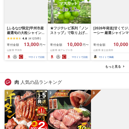
[ふるなび限定]甲州市産
★フジテレビ系列「ノン
[2026年発送]甘くてジ
厳選旬の大粒シャインマ
ストップ」で取り上げら
ーシー 厳選シャインマ
スカット 約1.3kg 2〜3
れました!★[2026年発送
スカット1.2kg (2026
4.6
(
4125
件
)
房[2026年発送]
先行予約]南アルプス市
月前半(1〜15日)から1
13,000
10,000
10,000
寄付金額
寄付金額
寄付金額
円〜
円〜
(MG)B12-472 FN-
産シャインマスカット
月下旬までの発送) フ
山梨県 甲州市
山梨県 南アルプス市
山梨県 富士吉田市
Limited-VO シャインマ
1.2kg以上(2〜3房)ふる
ーツ ぶどう 果物 山梨
スカット フルーツ
さと納税 おすすめ 山梨
産 2026 旬 大粒 高級 
11
サイトで比較
11
サイトで比較
1
サイトで掲載
県 南アルプス市 送料無
ドウ 葡萄 富士吉田市
料 AL
もっと見る
肉
人気の品ランキング
1
2
3