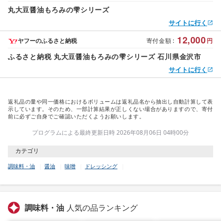
丸大豆醤油もろみの雫シリーズ
サイトに行く
12,000
ヤフーのふるさと納税
寄付金額
:
円
ふるさと納税 丸大豆醤油もろみの雫シリーズ 石川県金沢市
サイトに行く
返礼品の量や同一価格におけるボリュームは返礼品名から抽出し自動計算して表
示しています。そのため、一部計算結果が正しくない場合がありますので、寄付
前に必ずご自身でご確認いただくようお願いします。
プログラムによる最終更新日時 2026年08月06日 04時00分
カテゴリ
調味料・油
醤油
味噌
ドレッシング
調味料・油
人気の品ランキング