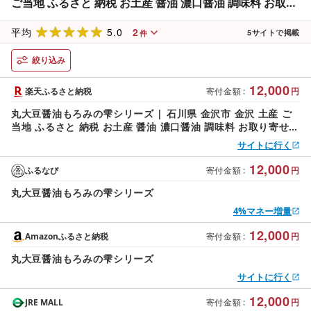
ご当地 ふるさと 納税 お土産 醤油 濃口醤油 調味料 お取り
寄せ 取り寄せ ご当地おみやげ おすすめ 特産品 名産品 石
5.0
2
川県金沢市 石川
平均
5
サイトで掲載
件
絞り込み
12,000
楽天ふるさと納税
寄付金額
:
円
丸大豆醤油もろみの雫シリーズ | 石川県 金沢市 金沢 土産 ご
当地 ふるさと 納税 お土産 醤油 濃口醤油 調味料 お取り寄せ
取り寄せ ご当地おみやげ おすすめ 特産品 名産品 石川県金沢
サイトに行く
市 石川
12,000
ふるなび
寄付金額
:
円
丸大豆醤油もろみの雫シリーズ
4%マネー増量
12,000
Amazonふるさと納税
寄付金額
:
円
丸大豆醤油もろみの雫シリーズ
サイトに行く
12,000
JRE MALL
寄付金額
:
円