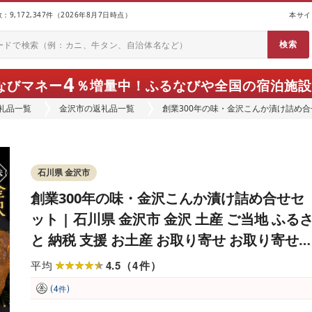
9,172,347件（2026年8月7日時点）
本サイ
4
なびマネー
％増量中！
ふるなびや全国の宿泊施設
礼品一覧
金沢市の返礼品一覧
創業300年の味・金沢こんか漬け詰め合せ
納税 支援 お土産 お取り寄せ お取り寄
げ 食べ物 たべもの 食品 おすすめ 特産
石川県 金沢市
創業300年の味・金沢こんか漬け詰め合せセ
ット | 石川県 金沢市 金沢 土産 ご当地 ふる
と 納税 支援 お土産 お取り寄せ お取り寄せ
ルメ ご当地グルメ 取り寄せ グルメ ご当地お
4.5
4
平均
（
件
）
みやげ 食べ物 たべもの 食品 おすすめ 特産
(
)
4
件
名産品 石川県金沢市