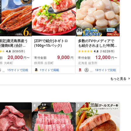
限定]鹿児島県産う
[ZIP!で紹介]ネギトロ
多数のTVやメディアで
蒲焼6尾 (合計
(100g×15パック)
も紹介されました!年間
以上)
総合ランキング4年連続1
4.6
(
9595
件
)
4.8
(
16228
件
)
位!北海道オホーツク海
20,000
9,000
12,000
額
寄付金額
寄付金額
円〜
円
円〜
産ホタテ玉冷 | ホタテ
県 大崎町
静岡県 吉田町
北海道 紋別市
ほたて hotate 帆立 貝柱
刺身 冷凍 貝 訳あり わけ
15
サイトで比較
1
サイトで掲載
18
サイトで比較
あり ワケアリ 大粒 サイ
ズ不揃い バラエティ 選
もっと見る
べる 定期便 特大 ジ
4
5