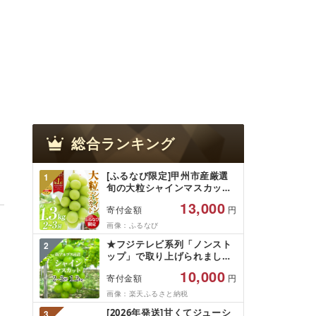
総合ランキング
[ふるなび限定]甲州市産厳選
1
旬の大粒シャインマスカット
約1.3kg 2〜3房[2026年発送]
13,000
寄付金額
円
(MG)B12-472 FN-Limited-
VO シャインマスカット フル
画像：ふるなび
ーツ
★フジテレビ系列「ノンスト
2
ップ」で取り上げられました!
★[2026年発送先行予約]南ア
10,000
寄付金額
円
ルプス市産シャインマスカッ
ト1.2kg以上(2〜3房)ふるさと
画像：楽天ふるさと納税
納税 おすすめ 山梨県 南アル
[2026年発送]甘くてジューシ
3