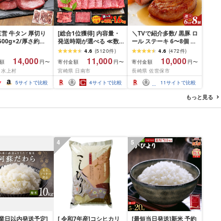
営 牛タン 厚切り
[総合1位獲得] 内容量・
＼TVで紹介多数/ 黒豚 ロ
(500g×2/厚さ約
発送時期が選べる ≪数
ール ステーキ 6〜8個 ≪
m) 訳あり 訳有り肉
量限定≫ 宮崎牛 赤身 ス
お箸でほぐせるやわらか
4.6
(
5120
件
)
4.6
(
472
件
)
焼肉 冷凍 スライス
ライス 焼肉 国産 肉 牛肉
さ≫ 職人厳選 無添加 小
14,000
11,000
10,000
額
寄付金額
寄付金額
円〜
円〜
円〜
用 バーベキュー
薄切り 黒毛和牛 A4 A5
分け オリジナル ポーク
 水上村
宮崎県 日南市
長崎県 佐世保市
 おつまみ ギフト お
人気 小分け 焼き肉 すき
ステーキ 子供も安心 豚
お中元 夏ギフト
焼き しゃぶしゃぶ 牛丼
豚肉 セット ジューシー
5
サイトで比較
4
サイトで比較
11
サイトで比較
BBQ ギフト 贈り物 おす
ギフト 贈り物 おすすめ
すめ 畜産農家応援 ミヤ
おかず 簡単調理 人気 送
もっと見る
チク 冷凍 宮崎県 日南市
料無料 長崎県 佐世保市
送料無料
豊味館
4
5
営業日以内発送予定]
[ 令和7年産]コシヒカリ
[最短当日発送]新米 予約