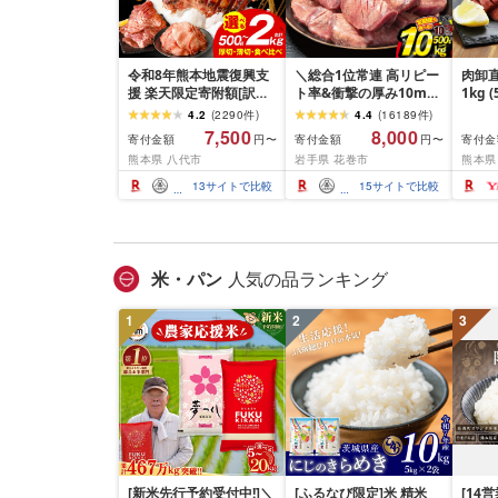
令和8年熊本地震復興支
＼総合1位常連 高リピー
肉卸直
援 楽天限定寄附額[訳あ
ト率&衝撃の厚み10mm
1kg 
り]牛タン 500g〜2kg 肉
厚切り牛タン 塩味/ ≪ス
10m
4.2
(
2290
件
)
4.4
(
16189
件
)
牛肉 訳あり 牛タン 冷凍
ピード発送!!10営業日以
牛肉 
7,500
8,000
寄付金額
寄付金額
寄付金
円〜
円〜
小分け 厚切り 薄切り 食
内発送≫ 選べる内容量
業務
熊本県 八代市
岩手県 花巻市
熊本県
べ比べ 500g 1kg 1.5kg
500g / 1kg 定期便 毎月
BBQ
2kg 牛 人気 ビーフ 牛た
届く 牛肉 肉 BBQ ふるさ
祝い 
13
サイトで比較
15
サイトで比較
ん ふるさと納税 ランキ
と 人気 ランキング 岩手
ング スピード発送 送料
県 花巻市
無料
米・パン
人気の品ランキング
1
2
3
[新米先行予約受付中!]＼
[ふるなび限定]米 精米
[14