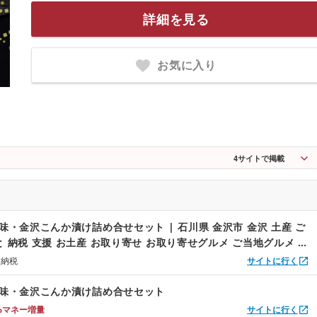
詳細を見る
お気に入り
4
サイトで掲載
の味・金沢こんか漬け詰め合せセット | 石川県 金沢市 金沢 土産 ご
と 納税 支援 お土産 お取り寄せ お取り寄せグルメ ご当地グルメ 取
メ ご当地おみやげ 食べ物 たべもの 食品 おすすめ 特産品 名産品
と納税
サイトに行く
市
の味・金沢こんか漬け詰め合せセット
%マネー増量
サイトに行く