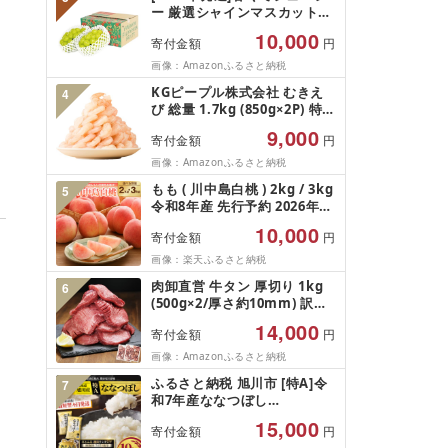
プス市 送料無料 AL
ー 厳選シャインマスカット
1.2kg (2026年9月前半(1〜15
10,000
寄付金額
円
日)から10月下旬までの発送)
フルーツ ぶどう 果物 山梨県
画像：Amazonふるさと納税
産 2026 旬 大粒 高級 ブドウ
KGピープル株式会社 むきえ
4
葡萄 富士吉田市
び 総量 1.7kg (850g×2P) 特大
5Lサイズ バナメイエビ バラ
9,000
寄付金額
円
凍結 下処理不要 サイズ不揃い
訳あり
画像：Amazonふるさと納税
もも ( 川中島白桃 ) 2kg / 3kg
5
令和8年産 先行予約 2026年
山形県産 桃 白桃 果物 フルー
10,000
寄付金額
円
ツ 秀品 のし 贈答 ギフト おす
そ分け 期間限定 冷蔵便 送料
画像：楽天ふるさと納税
無料 産地直送 お取り寄せ [ 山
肉卸直営 牛タン 厚切り 1kg
6
形県 天童市 ]
(500g×2/厚さ約10mm) 訳あ
り 訳有り肉 牛肉 焼肉 冷凍 ス
14,000
寄付金額
円
ライス 業務用 バーベキュー
BBQ おつまみ ギフト お祝い
画像：Amazonふるさと納税
お中元 夏ギフト
ふるさと納税 旭川市 [特A]令
7
和7年産ななつぼし
10kg(5kg×2)北海道旭川産 米
15,000
寄付金額
円
お米[さとふる限定]_05957