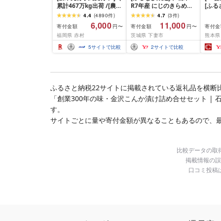
累計467万kg出荷 /[農家
R7年産 にじのきらめき
[ふ
応援米]訳あり 令和7年産
10kg 10月 FN-Limited-
寄附額
4.4
(
4890
件
)
4.7
(
3
件
)
令和8年産ふくきらり 夢
PR
だわら
6,000
11,000
寄付金額
寄付金額
寄付金
円〜
円〜
つくし 5kg 10kg 15kg
リジナ
福岡県 赤村
茨城県 下妻市
熊本県
20kg [選べる品種・内容
10kg
量・出荷時期]複数原料
米 米 
5
サイトで比較
2
サイトで比較
米 白米 精米 国産 限定
ごはん ご飯 白飯 米 お米
ふるさと 人気 ランキン
グ
ふるさと納税22サイトに掲載されている返礼品を横断
「創業300年の味・金沢こんか漬け詰め合せセット | 
す。
サイトごとに量や寄付金額が異なることもあるので、
比較データの取
掲載情報の誤
口コミ投稿