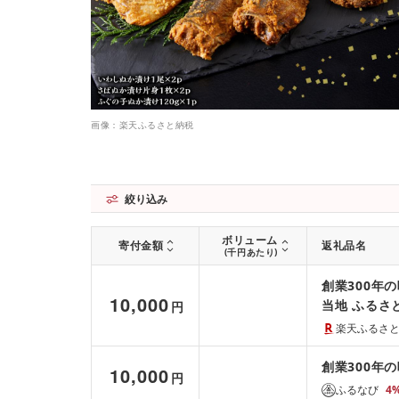
画像：楽天ふるさと納税
絞り込み
ボリューム
寄付金額
返礼品名
(千円あたり)
創業300年
10,000
当地 ふるさ
円
り寄せ グル
楽天ふるさ
石川県金沢
創業300年
10,000
円
ふるなび
4