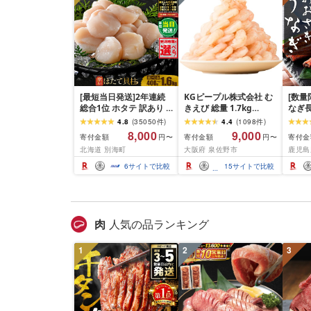
[最短当日発送]2年連続
KGピープル株式会社 む
[数量
総合1位 ホタテ 訳あり (
きえび 総量 1.7kg
なぎ長
ふるさと納税 ほたて ふ
(850g×2P) 特大 5Lサイ
600g
4.8
(
35050
件
)
4.4
(
1098
件
)
るさと納税 訳あり 帆立
ズ バナメイエビ バラ凍
8,000
9,000
寄付金額
寄付金額
寄付金
円〜
円〜
ふるさと わけあり ホタ
結 下処理不要 サイズ不
北海道 別海町
大阪府 泉佐野市
鹿児島
テ貝柱 貝 人気 不揃い 刺
揃い 訳あり
身 規格外 魚介 ランキン
6
サイトで比較
15
サイトで比較
グ 海鮮 冷凍 発送時期が
選べる 北海道 別海町 )
(クラウドファンディン
グ対象)
肉
人気の品ランキング
1
2
3