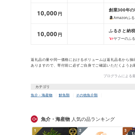
創業300年
10,000
円
Amazonふ
ふるさと納税
10,000
円
ヤフーのふ
返礼品の量や同一価格におけるボリュームは返礼品名から抽
ありますので、寄付前に必ずご自身でご確認いただくようお
プログラムによる最終
カテゴリ
魚介・海産物
鮮魚類
その他魚介類
魚介・海産物
人気の品ランキング
1
2
3