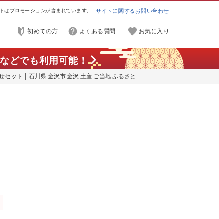
トはプロモーションが含まれています。
サイトに関するお問い合わせ
初めての方
よくある質問
お気に入り
などでも利用可能！
セット | 石川県 金沢市 金沢 土産 ご当地 ふるさと
せグルメ ご当地グルメ 取り寄せ グルメ ご当地おみや
品 名産品 石川県金沢市
さ
グ
品