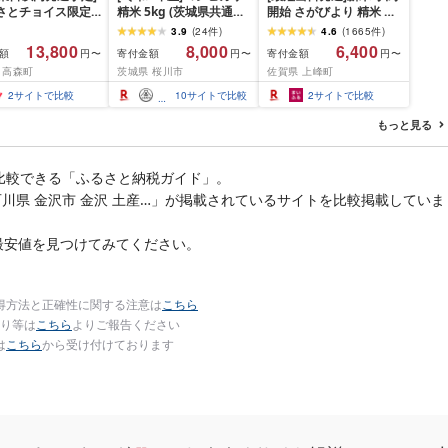
るさとチョイス限定
精米 5kg (茨城県共通返
開始 さがびより 精米 無
] [令和7年産] 阿蘇
礼品 かすみがうら市) 米
洗米[選べる容量]★単一
3.9
(
24
件
)
4.6
(
1665
件
)
 熊本県 高森町 オ
ごはん もっちり 甘い コ
米★総合1位獲得★選べ
13,800
8,000
6,400
額
寄付金額
寄付金額
円〜
円〜
円〜
ル米 計
メ お米 白米
る発送月★特A評価16年
 高森町
茨城県 桜川市
佐賀県 上峰町
(5kg×2袋)精米 お
連続 7年産 定期便 佐賀
5kg×2 10kg
県産米 令和 先行予約 米
2
サイトで比較
10
サイトで比較
2
サイトで比較
お米 精米 白米 ブランド
米 5kg 10kg 15kg 20kg
もっと見る
佐賀県産 数量限定
比較できる「ふるさと納税ガイド」。
石川県 金沢市 金沢 土産…」が掲載されているサイトを比較掲載していま
最安値を見つけてみてください。
得方法と正確性に関する注意は
こちら
り等は
こちら
よりご報告ください
は
こちら
から受け付けております