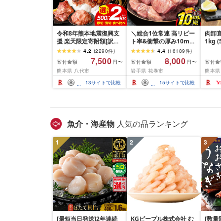
令和8年熊本地震復興支
＼総合1位常連 高リピー
肉卸直
援 楽天限定寄附額[訳あ
ト率&衝撃の厚み10mm
1kg 
り]牛タン 500g〜2kg 肉
厚切り牛タン 塩味/ ≪ス
10m
4.2
(
2290
件
)
4.4
(
16189
件
)
牛肉 訳あり 牛タン 冷凍
ピード発送!!10営業日以
牛肉 
7,500
8,000
寄付金額
寄付金額
寄付金
円〜
円〜
小分け 厚切り 薄切り 食
内発送≫ 選べる内容量
業務
熊本県 八代市
岩手県 花巻市
熊本県
べ比べ 500g 1kg 1.5kg
500g / 1kg 定期便 毎月
BBQ
2kg 牛 人気 ビーフ 牛た
届く 牛肉 肉 BBQ ふるさ
祝い 
13
サイトで比較
15
サイトで比較
ん ふるさと納税 ランキ
と 人気 ランキング 岩手
ング スピード発送 送料
県 花巻市
無料
魚介・海産物
人気の品ランキング
1
2
3
[最短当日発送]2年連続
KGピープル株式会社 む
[数量