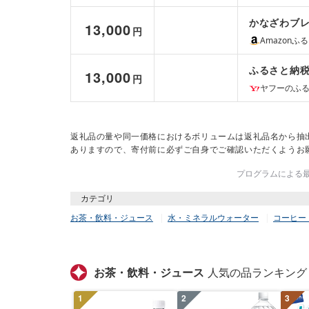
かなざわブレ
13,000
円
Amazonふ
ふるさと納税
13,000
円
ヤフーのふ
返礼品の量や同一価格におけるボリュームは返礼品名から抽
ありますので、寄付前に必ずご自身でご確認いただくようお
プログラムによる最終
カテゴリ
お茶・飲料・ジュース
水・ミネラルウォーター
コーヒー
お茶・飲料・ジュース
人気の品ランキング
1
2
3