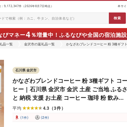
9,172,347件（2026年8月7日時点）
本サイ
4
なびマネー
％増量中！
ふるなびや全国の宿泊施設
礼品一覧
金沢市の返礼品一覧
かなざわブレンドコーヒー 粉 3種ギフト 
と 納税 支援 お土産 コーヒー 珈琲 粉
せ 取り寄せ 石川県金沢市 石川 おすす
石川県 金沢市
かなざわブレンドコーヒー 粉 3種ギフト コ
ヒー | 石川県 金沢市 金沢 土産 ご当地 ふる
と 納税 支援 お土産 コーヒー 珈琲 粉 飲み物
ドリンク おうち時間 ご当地おみやげ お取り
4.3
3
平均
（
件
）
寄せ 取り寄せ 石川県金沢市 石川 おすすめ
(
)
(
)
1
2
件
件