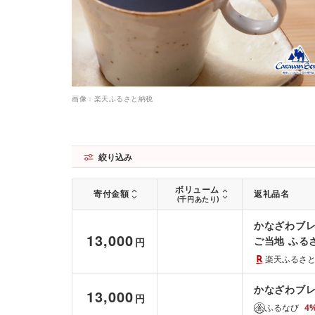
画像：楽天ふるさと納税
絞り込み
ボリューム
寄付金額
返礼品名
(千円あたり)
かなざわブレ
13,000
ご当地 ふるさ
円
間 ご当地お
楽天ふるさ
かなざわブレ
13,000
円
ふるなび
4