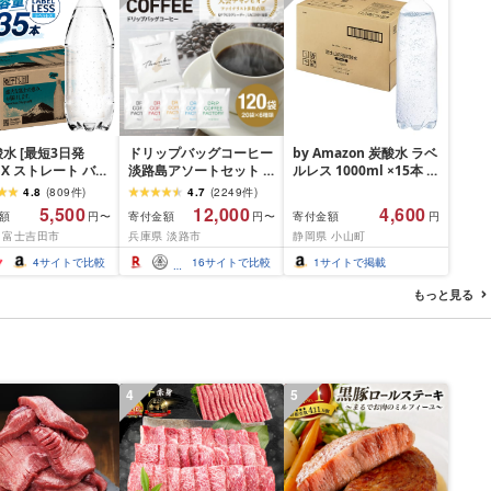
水 [最短3日発
ドリップバッグコーヒー
by Amazon 炭酸水 ラベ
OX ストレート バナ
淡路島アソートセット 6
ルレス 1000ml ×15本 富
 強炭酸水 35本
種 120袋 飲み比べ ドリ
士山の強炭酸水 バナジ
4.8
(
809
件
)
4.7
(
2249
件
)
ml ラベルレス[富士
ップバッグ コーヒー ド
ウム含有 ペットボトル
5,500
12,000
4,600
額
寄付金額
寄付金額
円〜
円〜
円
限定カートン] 炭
リップコーヒーファクト
静岡県産 1L ボトル 割り
 富士吉田市
兵庫県 淡路市
静岡県 小山町
リー
材
4
サイトで比較
16
サイトで比較
1
サイトで掲載
もっと見る
4
5