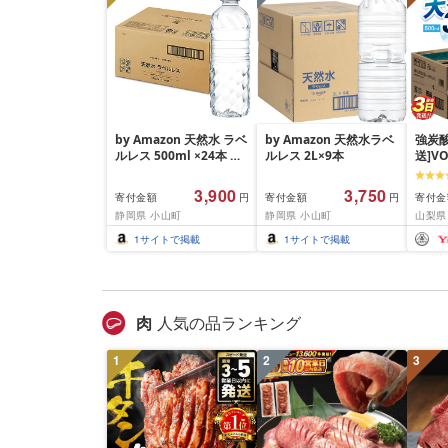
by Amazon 天然水 ラベ
by Amazon 天然水ラベ
強炭酸
ルレス 500ml ×24本 富
ルレス 2L×9本
送]V
士山の天然水 バナジウ
ジウム
ム含有 水 ミネラルウォ
500
3,900
3,750
寄付金額
寄付金額
寄付金
円
円
ーター ペットボトル 静
吉田市
静岡県 小山町
静岡県 小山町
山梨県
岡県産 500ミリリットル
酸
(Smart Basic)
1
サイトで掲載
1
サイトで掲載
肉
人気の品ランキング
1
2
3