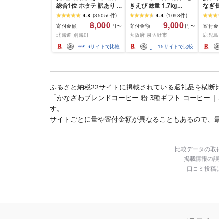
総合1位 ホタテ 訳あり (
きえび 総量 1.7kg
なぎ長
ふるさと納税 ほたて ふ
(850g×2P) 特大 5Lサイ
600g
4.8
(
35050
件
)
4.4
(
1098
件
)
るさと納税 訳あり 帆立
ズ バナメイエビ バラ凍
8,000
9,000
寄付金額
寄付金額
寄付金
円〜
円〜
ふるさと わけあり ホタ
結 下処理不要 サイズ不
北海道 別海町
大阪府 泉佐野市
鹿児島
テ貝柱 貝 人気 不揃い 刺
揃い 訳あり
身 規格外 魚介 ランキン
6
サイトで比較
15
サイトで比較
グ 海鮮 冷凍 発送時期が
選べる 北海道 別海町 )
(クラウドファンディン
グ対象)
ふるさと納税22サイトに掲載されている返礼品を横断
「かなざわブレンドコーヒー 粉 3種ギフト コーヒー 
す。
サイトごとに量や寄付金額が異なることもあるので、
比較データの取
掲載情報の誤
口コミ投稿