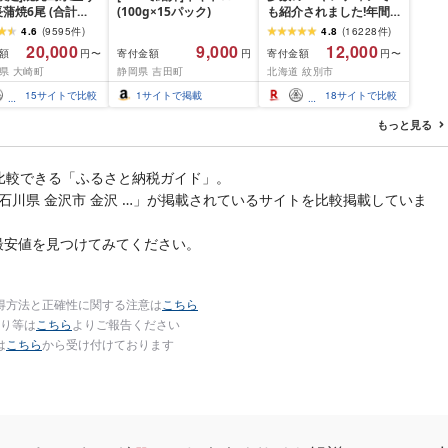
蒲焼6尾 (合計
(100g×15パック)
も紹介されました!年間
以上)
総合ランキング4年連続1
4.6
(
9595
件
)
4.8
(
16228
件
)
位!北海道オホーツク海
20,000
9,000
12,000
額
寄付金額
寄付金額
円〜
円
円〜
産ホタテ玉冷 | ホタテ
県 大崎町
静岡県 吉田町
北海道 紋別市
ほたて hotate 帆立 貝柱
刺身 冷凍 貝 訳あり わけ
15
サイトで比較
1
サイトで掲載
18
サイトで比較
あり ワケアリ 大粒 サイ
ズ不揃い バラエティ 選
もっと見る
べる 定期便 特大 ジ
比較できる「ふるさと納税ガイド」。
| 石川県 金沢市 金沢 …」が掲載されているサイトを比較掲載していま
最安値を見つけてみてください。
得方法と正確性に関する注意は
こちら
り等は
こちら
よりご報告ください
は
こちら
から受け付けております