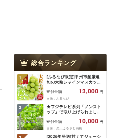
総合ランキング
[ふるなび限定]甲州市産厳選
1
旬の大粒シャインマスカット
約1.3kg 2〜3房[2026年発送]
13,000
寄付金額
円
(MG)B12-472 FN-Limited-
VO シャインマスカット フル
画像：ふるなび
ーツ
★フジテレビ系列「ノンスト
2
ップ」で取り上げられました!
★[2026年発送先行予約]南ア
10,000
寄付金額
円
ルプス市産シャインマスカッ
ト1.2kg以上(2〜3房)ふるさと
画像：楽天ふるさと納税
納税 おすすめ 山梨県 南アル
[2026年発送]甘くてジューシ
3