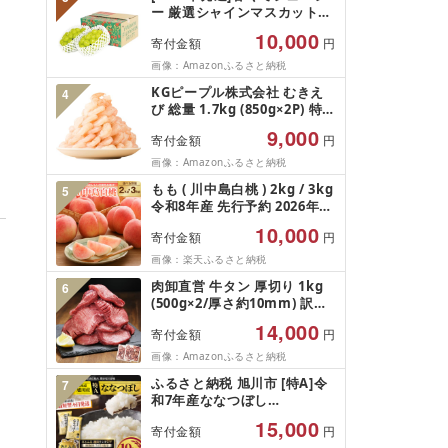
プス市 送料無料 AL
ー 厳選シャインマスカット
1.2kg (2026年9月前半(1〜15
10,000
寄付金額
円
日)から10月下旬までの発送)
フルーツ ぶどう 果物 山梨県
画像：Amazonふるさと納税
産 2026 旬 大粒 高級 ブドウ
KGピープル株式会社 むきえ
4
葡萄 富士吉田市
び 総量 1.7kg (850g×2P) 特大
5Lサイズ バナメイエビ バラ
9,000
寄付金額
円
凍結 下処理不要 サイズ不揃い
訳あり
画像：Amazonふるさと納税
もも ( 川中島白桃 ) 2kg / 3kg
5
令和8年産 先行予約 2026年
山形県産 桃 白桃 果物 フルー
10,000
寄付金額
円
ツ 秀品 のし 贈答 ギフト おす
そ分け 期間限定 冷蔵便 送料
画像：楽天ふるさと納税
無料 産地直送 お取り寄せ [ 山
肉卸直営 牛タン 厚切り 1kg
6
形県 天童市 ]
(500g×2/厚さ約10mm) 訳あ
り 訳有り肉 牛肉 焼肉 冷凍 ス
14,000
寄付金額
円
ライス 業務用 バーベキュー
BBQ おつまみ ギフト お祝い
画像：Amazonふるさと納税
お中元 夏ギフト
ふるさと納税 旭川市 [特A]令
7
和7年産ななつぼし
10kg(5kg×2)北海道旭川産 米
15,000
寄付金額
円
お米[さとふる限定]_05957