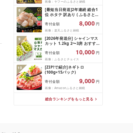
画像：ヤフーのふるさと納税
[最短当日発送]2年連続 総合1
8
位 ホタテ 訳あり ( ふるさと納
税 ほたて ふるさと納税 訳あ
8,000
寄付金額
円
り 帆立 ふるさと わけあり ホ
タテ貝柱 貝 人気 不揃い 刺身
画像：楽天ふるさと納税
規格外 魚介 ランキング 海鮮
[2026年発送分] シャインマス
9
冷凍 発送時期が選べる 北海道
カット 1.2kg 2〜3房 おすす
別海町 )(クラウドファンディ
め 人気 山梨県 産地直送 フル
ング対象)
10,000
寄付金額
円
ーツ ブドウ 果物 ぶどう シャ
イン マスカット くだもの お
画像：ふるさとチョイス
届け 国産 葡萄 贈答 新鮮
[ZIP!で紹介]ネギトロ
10
(100g×15パック)
9,000
寄付金額
円
画像：Amazonふるさと納税
総合ランキングをもっと見る