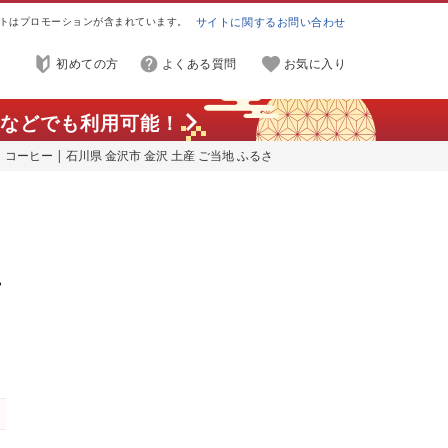
トはプロモーションが含まれています。
サイトに関するお問い合わせ
初めての方
よくある質問
お気に入り
などでも利用可能！
コーヒー | 石川県 金沢市 金沢 土産 ご当地 ふるさ
 飲み物 ドリンク おうち時間 ご当地おみやげ お取り寄
め
ー
さ