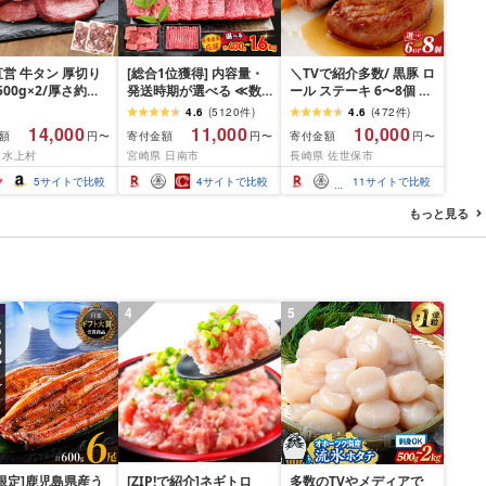
営 牛タン 厚切り
[総合1位獲得] 内容量・
＼TVで紹介多数/ 黒豚 ロ
(500g×2/厚さ約
発送時期が選べる ≪数
ール ステーキ 6〜8個 ≪
m) 訳あり 訳有り肉
量限定≫ 宮崎牛 赤身 ス
お箸でほぐせるやわらか
4.6
(
5120
件
)
4.6
(
472
件
)
焼肉 冷凍 スライス
ライス 焼肉 国産 肉 牛肉
さ≫ 職人厳選 無添加 小
14,000
11,000
10,000
額
寄付金額
寄付金額
円〜
円〜
円〜
用 バーベキュー
薄切り 黒毛和牛 A4 A5
分け オリジナル ポーク
 水上村
宮崎県 日南市
長崎県 佐世保市
 おつまみ ギフト お
人気 小分け 焼き肉 すき
ステーキ 子供も安心 豚
お中元 夏ギフト
焼き しゃぶしゃぶ 牛丼
豚肉 セット ジューシー
5
サイトで比較
4
サイトで比較
11
サイトで比較
BBQ ギフト 贈り物 おす
ギフト 贈り物 おすすめ
すめ 畜産農家応援 ミヤ
おかず 簡単調理 人気 送
もっと見る
チク 冷凍 宮崎県 日南市
料無料 長崎県 佐世保市
送料無料
豊味館
4
5
限定]鹿児島県産う
[ZIP!で紹介]ネギトロ
多数のTVやメディアで