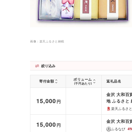
画像：楽天ふるさと納税
絞り込み
ボリューム
寄付金額
返礼品名
(千円あたり)
金沢 大和百貨
15,000
地 ふるさと 
円
スイーツ 取
楽天ふるさ
品 名産品
金沢 大和百
15,000
円
ふるなび
4