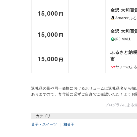
金沢 大和百
15,000
円
Amazonふ
金沢 大和百
15,000
円
JRE MALL
ふるさと納税
15,000
市
円
ヤフーのふ
返礼品の量や同一価格におけるボリュームは返礼品名から抽
ありますので、寄付前に必ずご自身でご確認いただくようお
プログラムによる最終
カテゴリ
菓子・スイーツ
和菓子