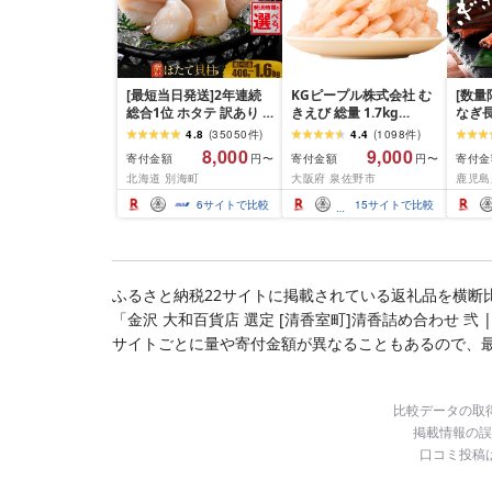
[最短当日発送]2年連続
KGピープル株式会社 む
[数量
総合1位 ホタテ 訳あり (
きえび 総量 1.7kg
なぎ長
ふるさと納税 ほたて ふ
(850g×2P) 特大 5Lサイ
600g
4.8
(
35050
件
)
4.4
(
1098
件
)
るさと納税 訳あり 帆立
ズ バナメイエビ バラ凍
8,000
9,000
寄付金額
寄付金額
寄付金
円〜
円〜
ふるさと わけあり ホタ
結 下処理不要 サイズ不
北海道 別海町
大阪府 泉佐野市
鹿児島
テ貝柱 貝 人気 不揃い 刺
揃い 訳あり
身 規格外 魚介 ランキン
6
サイトで比較
15
サイトで比較
グ 海鮮 冷凍 発送時期が
選べる 北海道 別海町 )
(クラウドファンディン
グ対象)
ふるさと納税22サイトに掲載されている返礼品を横断
「金沢 大和百貨店 選定 [清香室町]清香詰め合わせ 弐
サイトごとに量や寄付金額が異なることもあるので、
比較データの取
掲載情報の誤
口コミ投稿