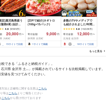
限定]鹿児島県産う
[ZIP!で紹介]ネギトロ
多数のTVやメディアで
蒲焼6尾 (合計
(100g×15パック)
も紹介されました!年間
以上)
総合ランキング4年連続1
4.6
(
9595
件
)
4.8
(
16228
件
)
位!北海道オホーツク海
20,000
9,000
12,000
額
寄付金額
寄付金額
円〜
円
円〜
産ホタテ玉冷 | ホタテ
県 大崎町
静岡県 吉田町
北海道 紋別市
ほたて hotate 帆立 貝柱
刺身 冷凍 貝 訳あり わけ
15
サイトで比較
1
サイトで掲載
18
サイトで比較
あり ワケアリ 大粒 サイ
ズ不揃い バラエティ 選
もっと見る
べる 定期便 特大 ジ
比較できる「ふるさと納税ガイド」。
 | 石川県 金沢市 土…」が掲載されているサイトを比較掲載しています。
最安値を見つけてみてください。
得方法と正確性に関する注意は
こちら
り等は
こちら
よりご報告ください
は
こちら
から受け付けております