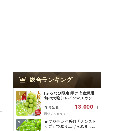
総合ランキング
[ふるなび限定]甲州市産厳選
1
旬の大粒シャインマスカット
約1.3kg 2〜3房[2026年発送]
13,000
寄付金額
円
(MG)B12-472 FN-Limited-
VO シャインマスカット フル
画像：ふるなび
ーツ
★フジテレビ系列「ノンスト
2
ップ」で取り上げられました!