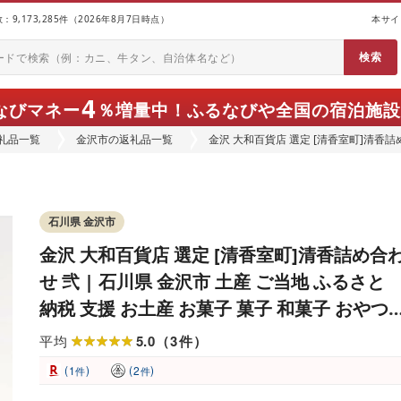
9,173,285件（2026年8月7日時点）
本サイ
4
なびマネー
％増量中！
ふるなびや全国の宿泊施設
礼品一覧
金沢市の返礼品一覧
金沢 大和百貨店 選定 [清香室町]清香詰め
税 支援 お土産 お菓子 菓子 和菓子 お
イーツ ご当地おみやげ おうち時間 おす
石川県 金沢市
金沢 大和百貨店 選定 [清香室町]清香詰め合
せ 弐 | 石川県 金沢市 土産 ご当地 ふるさと
納税 支援 お土産 お菓子 菓子 和菓子 おやつ
スイーツ お取り寄せスイーツ 取り寄せ ご当
5.0
3
平均
（
件
）
地スイーツ ご当地おみやげ おうち時間 おす
(
)
(
)
1
2
件
件
すめ 特産品 名産品