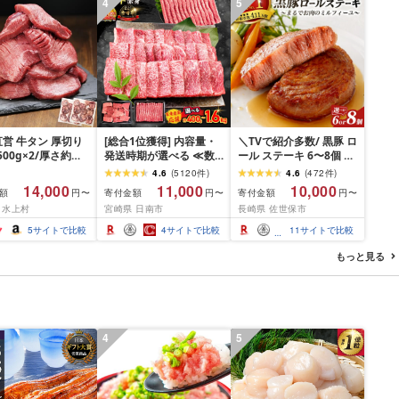
4
5
営 牛タン 厚切り
[総合1位獲得] 内容量・
＼TVで紹介多数/ 黒豚 ロ
(500g×2/厚さ約
発送時期が選べる ≪数
ール ステーキ 6〜8個 ≪
m) 訳あり 訳有り肉
量限定≫ 宮崎牛 赤身 ス
お箸でほぐせるやわらか
4.6
(
5120
件
)
4.6
(
472
件
)
焼肉 冷凍 スライス
ライス 焼肉 国産 肉 牛肉
さ≫ 職人厳選 無添加 小
14,000
11,000
10,000
額
寄付金額
寄付金額
円〜
円〜
円〜
用 バーベキュー
薄切り 黒毛和牛 A4 A5
分け オリジナル ポーク
 水上村
宮崎県 日南市
長崎県 佐世保市
 おつまみ ギフト お
人気 小分け 焼き肉 すき
ステーキ 子供も安心 豚
お中元 夏ギフト
焼き しゃぶしゃぶ 牛丼
豚肉 セット ジューシー
5
サイトで比較
4
サイトで比較
11
サイトで比較
BBQ ギフト 贈り物 おす
ギフト 贈り物 おすすめ
すめ 畜産農家応援 ミヤ
おかず 簡単調理 人気 送
もっと見る
チク 冷凍 宮崎県 日南市
料無料 長崎県 佐世保市
送料無料
豊味館
4
5