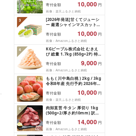
★[2026年発送先行予約]南ア
10,000
寄付金額
円
ルプス市産シャインマスカッ
ト1.2kg以上(2〜3房)ふるさと
画像：楽天ふるさと納税
納税 おすすめ 山梨県 南アル
[2026年発送]甘くてジューシ
3
プス市 送料無料 AL
ー 厳選シャインマスカット
1.2kg (2026年9月前半(1〜15
10,000
寄付金額
円
日)から10月下旬までの発送)
フルーツ ぶどう 果物 山梨県
画像：Amazonふるさと納税
産 2026 旬 大粒 高級 ブドウ
KGピープル株式会社 むきえ
4
葡萄 富士吉田市
び 総量 1.7kg (850g×2P) 特大
5Lサイズ バナメイエビ バラ
9,000
寄付金額
円
凍結 下処理不要 サイズ不揃い
訳あり
画像：Amazonふるさと納税
もも ( 川中島白桃 ) 2kg / 3kg
5
令和8年産 先行予約 2026年
山形県産 桃 白桃 果物 フルー
10,000
寄付金額
円
ツ 秀品 のし 贈答 ギフト おす
そ分け 期間限定 冷蔵便 送料
画像：楽天ふるさと納税
無料 産地直送 お取り寄せ [ 山
肉卸直営 牛タン 厚切り 1kg
6
形県 天童市 ]
(500g×2/厚さ約10mm) 訳あ
り 訳有り肉 牛肉 焼肉 冷凍 ス
14,000
寄付金額
円
ライス 業務用 バーベキュー
BBQ おつまみ ギフト お祝い
画像：Amazonふるさと納税
お中元 夏ギフト