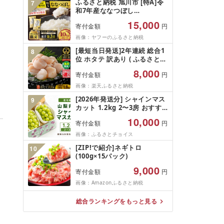
ふるさと納税 旭川市 [特A]令
7
和7年産ななつぼし
10kg(5kg×2)北海道旭川産 米
15,000
寄付金額
円
お米[さとふる限定]_05957
画像：ヤフーのふるさと納税
[最短当日発送]2年連続 総合1
8
位 ホタテ 訳あり ( ふるさと納
税 ほたて ふるさと納税 訳あ
8,000
寄付金額
円
り 帆立 ふるさと わけあり ホ
タテ貝柱 貝 人気 不揃い 刺身
画像：楽天ふるさと納税
規格外 魚介 ランキング 海鮮
[2026年発送分] シャインマス
9
冷凍 発送時期が選べる 北海道
カット 1.2kg 2〜3房 おすす
別海町 )(クラウドファンディ
め 人気 山梨県 産地直送 フル
ング対象)
10,000
寄付金額
円
ーツ ブドウ 果物 ぶどう シャ
イン マスカット くだもの お
画像：ふるさとチョイス
届け 国産 葡萄 贈答 新鮮
[ZIP!で紹介]ネギトロ
10
(100g×15パック)
9,000
寄付金額
円
画像：Amazonふるさと納税
総合ランキングをもっと見る