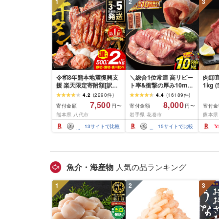
1
2
3
令和8年熊本地震復興支
＼総合1位常連 高リピー
肉卸直
援 楽天限定寄附額[訳あ
ト率&衝撃の厚み10mm
1kg 
り]牛タン 500g〜2kg 肉
厚切り牛タン 塩味/ ≪ス
10m
4.2
(
2290
件
)
4.4
(
16189
件
)
牛肉 訳あり 牛タン 冷凍
ピード発送!!10営業日以
牛肉 
7,500
8,000
寄付金額
寄付金額
寄付金
円〜
円〜
小分け 厚切り 薄切り 食
内発送≫ 選べる内容量
業務
熊本県 八代市
岩手県 花巻市
熊本県
べ比べ 500g 1kg 1.5kg
500g / 1kg 定期便 毎月
BBQ
2kg 牛 人気 ビーフ 牛た
届く 牛肉 肉 BBQ ふるさ
祝い 
13
サイトで比較
15
サイトで比較
ん ふるさと納税 ランキ
と 人気 ランキング 岩手
ング スピード発送 送料
県 花巻市
無料
魚介・海産物
人気の品ランキング
1
2
3