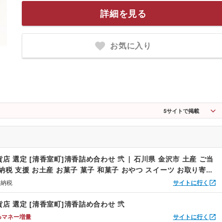
詳細を見る
お気に入り
5
サイトで掲載
店 選定 [清香室町]清香詰め合わせ 弐 | 石川県 金沢市 土産 ご当
納税 支援 お土産 お菓子 菓子 和菓子 おやつ スイーツ お取り寄せ
り寄せ ご当地スイーツ ご当地おみやげ おうち時間 おすすめ 特産
と納税
サイトに行く
貨店 選定 [清香室町]清香詰め合わせ 弐
%マネー増量
サイトに行く