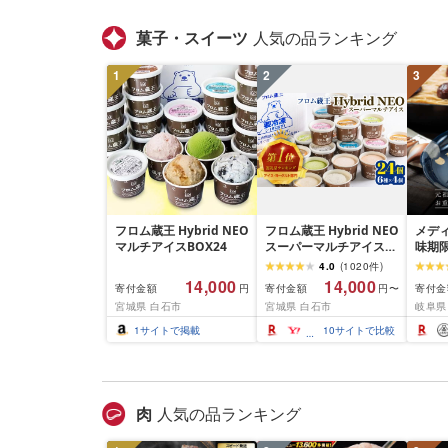
菓子・スイーツ
人気の品ランキング
1
2
3
フロム蔵王 Hybrid NEO
フロム蔵王 Hybrid NEO
メデ
マルチアイスBOX24
スーパーマルチアイス
味期限
BOX 24個 6種 各4個 |
栗き
4.0
(
1020
件
)
クッキーミルク キャラ
未来
14,000
14,000
寄付金額
寄付金額
寄付金
円
円〜
メル ミルク チョコ いち
栗 モ
宮城県 白石市
宮城県 白石市
岐阜県
ご 抹茶 アイス カップ ス
とん 
イーツ 白石市 山田乳業
取り寄
1
サイトで掲載
10
サイトで比較
オンライン 申請 ふるさ
子
と納税 宮城県 白石市
肉
人気の品ランキング