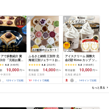
4
5
ィアで多数紹介 賞
ふるさと納税 江別市 北
アイスクリーム 国際大
3分 「元祖お重の
海道江別ジェラートおま
会2冠! Rimo カップ ソフ
んとんモンブラン」
かせ22種類セット
トクリーム 選べる
4.5
(
449
件
)
4.8
(
253
件
)
4.5
(
1956
件
)
のご褒美 スイーツ
[80ml×22個]
120ml × 12~32個 [ ふる
10,000
14,000
10,000
額
寄付金額
寄付金額
円〜
円〜
円〜
ンブラン くりきん
さと納税 アイス ふるさ
 中津川市
北海道 江別市
北海道 網走市
デザート ご褒美 お
と納税 アイスクリーム
せ くり お菓子 菓
セット ふるさと納税 ジ
12
サイトで比較
1
サイトで掲載
14
サイトで比較
ェラート 北海道 人気 ス
イーツ ランキング お菓
もっと見る
子 ミルク バニラ デザー
ト ふるさと]