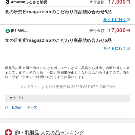
17,000
Amazonふるさと納税
寄付金額
:
円
食の研究所magazzinoのこだわり商品詰め合わせ5品
サイトに行く
17,000
JRE MALL
寄付金額
:
円
食の研究所magazzinoのこだわり商品詰め合わせ5品
サイトに行く
返礼品の量や同一価格におけるボリュームは返礼品名から抽出し自動計算して表
示しています。そのため、一部計算結果が正しくない場合がありますので、寄付
前に必ずご自身でご確認いただくようお願いします。
プログラムによる最終更新日時 2026年08月07日 20時00分
カテゴリ
卵・乳製品
チーズ
卵・乳製品
人気の品ランキング