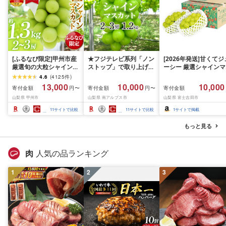
[ふるなび限定]甲州市産
★フジテレビ系列「ノン
[2026年発送]甘くてジ
厳選旬の大粒シャインマ
ストップ」で取り上げら
ーシー 厳選シャインマ
スカット 約1.3kg 2〜3
れました!★[2026年発送
スカット1.2kg (2026
4.6
(
4125
件
)
房[2026年発送]
先行予約]南アルプス市
月前半(1〜15日)から1
13,000
10,000
10,000
寄付金額
寄付金額
寄付金額
円〜
円〜
(MG)B12-472 FN-
産シャインマスカット
月下旬までの発送) フ
山梨県 甲州市
山梨県 南アルプス市
山梨県 富士吉田市
Limited-VO シャインマ
1.2kg以上(2〜3房)ふる
ーツ ぶどう 果物 山梨
スカット フルーツ
さと納税 おすすめ 山梨
産 2026 旬 大粒 高級 
11
サイトで比較
11
サイトで比較
1
サイトで掲載
県 南アルプス市 送料無
ドウ 葡萄 富士吉田市
料 AL
もっと見る
肉
人気の品ランキング
1
2
3