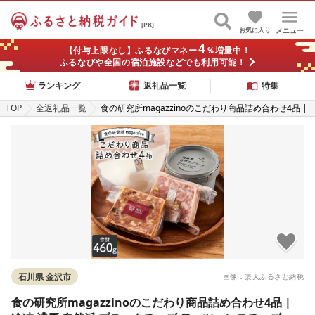
[PR]
お気に入り
メニュー
4
【付与上限なし】ふるなびマネー
％増量中！
ふるなびや全国の宿泊施設などでも利用可能！
ランキング
返礼品一覧
特集
TOP
全返礼品一覧
食の研究所magazzinoのこだわり商品詰め合わせ4品 |
冷凍 濃厚 自然派 ブラータチーズ モッツァレラチーズ
能登豚 パテドカンパーニュ パテドジャパン 酒のあて
人気 おすすめ 送料無料
石川県 金沢市
画像：楽天ふるさと納税
食の研究所magazzinoのこだわり商品詰め合わせ4品 |