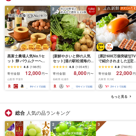
1
2
3
黒富士農場人気No.1セ
[新鮮やさいと卵の人気
[累計600万個突破!][TV
ット 卵 バウムクーヘン
セット]道の駅松浦海の
で紹介されました][定
たまご タマゴ 玉子 鶏卵
ふるさと館『旬のお野菜
便]タズミの卵(30個×3
4.5
(
196
件
)
4.5
(
1054
件
)
4.9
(
760
件
)
マヨネーズ 贈答 ギフト
+産みたて濃厚玉子6個』
月)022AB01N./こだ
12,000
8,000
22,000
寄付金額
寄付金額
寄付金額
円〜
円〜
円
お取り寄せ スイーツ お
の大満足セット![A8-
卵 市川町産 兵庫県産 
山梨県 甲斐市
長崎県 松浦市
兵庫県 市川町
菓子 山梨 黒富士農場 産
039]ふるさと納税 野菜
まご たまごかけご飯 
みたて 新鮮 自然卵 放牧
ふるさと納税 やさい 詰
子 生卵 鶏卵 タマゴ 卵
8
サイトで比較
13
サイトで比較
2
サイトで比較
卵 卵かけご飯 たまごか
め合わせ 野菜セット 旬
き TKG 3か月 定期便
けご飯 卵かけごはん 平
玉子 卵 季節 サラダ 新鮮
もっと見る
飼い 冷蔵 山梨県 甲斐市
産地直送 セット
総合
人気の品ランキング
1
2
3