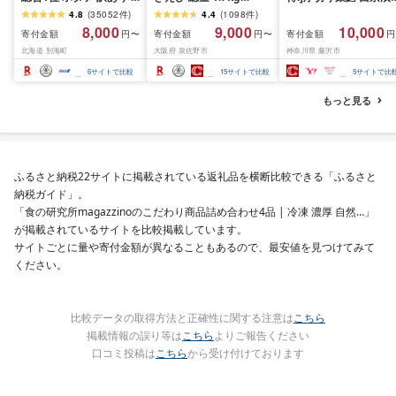
ふるさと納税 ほたて ふ
(850g×2P) 特大 5Lサイ
訳あり 銀鱈 西京漬け 
4.8
(
35052
件
)
4.4
(
1098
件
)
るさと納税 訳あり 帆立
ズ バナメイエビ バラ凍
約 1,000g (約 100g × 
8,000
9,000
10,000
寄付金額
寄付金額
寄付金額
円〜
円〜
円
ふるさと わけあり ホタ
結 下処理不要 サイズ不
切) 西京味噌 西京みそ 
北海道 別海町
大阪府 泉佐野市
神奈川県 藤沢市
テ貝柱 貝 人気 不揃い 刺
揃い 訳あり
噌漬け みそ 味噌 鮮魚 
身 規格外 魚介 ランキン
介 銀だら 銀ダラ ギン
6
サイトで比較
15
サイトで比較
5
サイトで比
グ 海鮮 冷凍 発送時期が
ラ ぎんだら 鱈 タラ 魚
選べる 北海道 別海町 )
西京焼き 西京漬 西京
もっと見る
(クラウドファンディン
き 冷凍 厳選 鮮魚 漬け
グ対象)
漬魚 新鮮 小分け 人気
礼品 おかず おつまみ 
酒のあて 家計応援
10000円 魚喜 神奈川 
ふるさと納税22サイトに掲載されている返礼品を横断比較できる「ふるさと
南 藤沢
納税ガイド」。
「食の研究所magazzinoのこだわり商品詰め合わせ4品 | 冷凍 濃厚 自然…」
が掲載されているサイトを比較掲載しています。
サイトごとに量や寄付金額が異なることもあるので、最安値を見つけてみて
ください。
比較データの取得方法と正確性に関する注意は
こちら
掲載情報の誤り等は
こちら
よりご報告ください
口コミ投稿は
こちら
から受け付けております