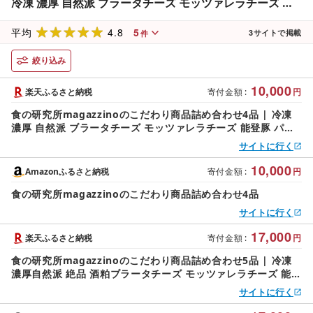
冷凍 濃厚 自然派 ブラータチーズ モッツァレラチーズ 能
登豚 パテドカンパーニュ パテドジャパン 酒のあて 人気
4.8
5
おすすめ 送料無料
平均
3
サイトで掲載
件
絞り込み
10,000
楽天ふるさと納税
寄付金額
:
円
食の研究所magazzinoのこだわり商品詰め合わせ4品 | 冷凍
濃厚 自然派 ブラータチーズ モッツァレラチーズ 能登豚 パテ
ドカンパーニュ パテドジャパン 酒のあて 人気 おすすめ 送料
サイトに行く
無料
10,000
Amazonふるさと納税
寄付金額
:
円
食の研究所magazzinoのこだわり商品詰め合わせ4品
サイトに行く
17,000
楽天ふるさと納税
寄付金額
:
円
食の研究所magazzinoのこだわり商品詰め合わせ5品 | 冷凍
濃厚自然派 絶品 酒粕ブラータチーズ モッツァレラチーズ 能登
豚 パテドカンパーニュ パテドジャパン 酒のあて 食べ比べ 人
サイトに行く
気 おすすめ 送料無料