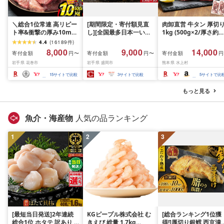
＼総合1位常連 高リピー
[期間限定・寄付額見直
肉卸直営 牛タン 厚切
ト率&衝撃の厚み10mm
し][全国最多日本一いわ
1kg (500g×2/厚さ約
厚切り牛タン 塩味/ ≪ス
て牛入り]ハンバーグ
10mm) 訳あり 訳有り
4.4
(
16189
件
)
ピード発送!!10営業日以
1.5kg(150g×10個) いわ
牛肉 焼肉 冷凍 スライ
8,000
9,000
14,000
寄付金額
寄付金額
寄付金額
円〜
円〜
円
内発送≫ 選べる内容量
て牛 × 岩中豚 ハンバー
業務用 バーベキュー
岩手県 花巻市
岩手県 盛岡市
熊本県 水上村
500g / 1kg 定期便 毎月
グ 合挽き 合い挽き 黒毛
BBQ おつまみ ギフト 
届く 牛肉 肉 BBQ ふるさ
和牛 人気 冷凍 個包装 小
祝い お中元 夏ギフト
15
サイトで比較
3
サイトで比較
5
サイトで比
と 人気 ランキング 岩手
分け 冷凍 牛肉 豚肉 和牛
県 花巻市
ビーフ ポーク はんばー
もっと見る
ぐ 挽肉 お肉 ミンチ 肉
お弁当 hannba-gu ラン
キング 1位 1万円以下 岩
魚介・海産物
人気の品ランキング
手県 盛岡市 東北 岩手 盛
岡 shikoku001k
1
2
3
[最短当日発送]2年連続
KGピープル株式会社 む
[総合ランキング1位獲
総合1位 ホタテ 訳あり (
きえび 総量 1.7kg
得!]厚切り銀鱈 西京漬