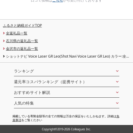
口コミ投稿は
こちら
から受け付けております
ふるさと納税ガイドTOP
全返礼品一覧
石川県の返礼品一覧
金沢市の返礼品一覧
ショットナビ Voice Laser GR Leo(Shot Navi Voice Laser GR Leo) カラー:全4
色
ランキング
還元率コスパランキング（提携サイト）
おすすめサイト解説
人気の特集
掲載している寄附金額等の全ての情報は万全の保証をいたしかねます。詳細は
免
責事項
をご覧ください
Copyright©2019-2026 Colleagues Inc.