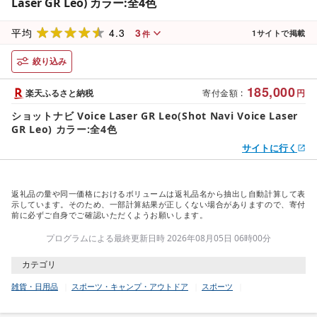
Laser GR Leo) カラー:全4色
4.3
3
平均
1
サイトで掲載
件
絞り込み
185,000
楽天ふるさと納税
寄付金額
:
円
ショットナビ Voice Laser GR Leo(Shot Navi Voice Laser
GR Leo) カラー:全4色
サイトに行く
返礼品の量や同一価格におけるボリュームは返礼品名から抽出し自動計算して表
示しています。そのため、一部計算結果が正しくない場合がありますので、寄付
前に必ずご自身でご確認いただくようお願いします。
プログラムによる最終更新日時 2026年08月05日 06時00分
カテゴリ
雑貨・日用品
スポーツ・キャンプ・アウトドア
スポーツ