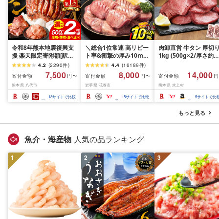
令和8年熊本地震復興支
＼総合1位常連 高リピー
肉卸直営 牛タン 厚切
援 楽天限定寄附額[訳あ
ト率&衝撃の厚み10mm
1kg (500g×2/厚さ約
り]牛タン 500g〜2kg 肉
厚切り牛タン 塩味/ ≪ス
10mm) 訳あり 訳有り
4.2
(
2290
件
)
4.4
(
16189
件
)
牛肉 訳あり 牛タン 冷凍
ピード発送!!10営業日以
牛肉 焼肉 冷凍 スライ
7,500
8,000
14,000
寄付金額
寄付金額
寄付金額
円〜
円〜
円
小分け 厚切り 薄切り 食
内発送≫ 選べる内容量
業務用 バーベキュー
熊本県 八代市
岩手県 花巻市
熊本県 水上村
べ比べ 500g 1kg 1.5kg
500g / 1kg 定期便 毎月
BBQ おつまみ ギフト 
2kg 牛 人気 ビーフ 牛た
届く 牛肉 肉 BBQ ふるさ
祝い お中元 夏ギフト
13
サイトで比較
15
サイトで比較
5
サイトで比
ん ふるさと納税 ランキ
と 人気 ランキング 岩手
ング スピード発送 送料
県 花巻市
もっと見る
無料
魚介・海産物
人気の品ランキング
1
2
3