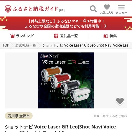
[PR]
お気に入り
メニュー
4
【付与上限なし】ふるなびマネー
％増量中！
ふるなびや全国の宿泊施設などでも利用可能！
ランキング
返礼品一覧
特集
TOP
全返礼品一覧
ショットナビ Voice Laser GR Leo(Shot Navi Voice Las
er GR Leo) カラー:全4色
石川県 金沢市
画像：楽天ふるさと納税
ショットナビ Voice Laser GR Leo(Shot Navi Voice