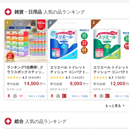
雑貨・日用品
人気の品ランキング
1
2
3
ランキング1位獲得! _ク
エリエール トイレット
エリエール トイレット
ラリスボックスティッシ
ティシュー コンパクト
ティシュー コンパクト
ュ60箱(1箱220組(440
シングル [個数が選べ
ダブル [選べるロール
4.7
(
5440
件
)
4.7
(
1242
件
)
4.7
(
756
件
)
枚))(5個入り×12セット)_
る:16・32・64 ロール]
数:32・64 ロール] 1.5
14,000
9,000
12,000
寄付金額
寄付金額
寄付金額
円〜
円〜
円
ティッシュ ティッシュ
1.5倍巻 82.5m トイレッ
巻 45m トイレットペ
栃木県 小山市
静岡県 富士宮市
静岡県 富士宮市
ペーパー 日用品 常備品
トペーパー シングル パ
パー ダブル パルプ10
生活用品 まとめ買い [配
ルプ100% 香りつき 日用
香りつき 日用品 消耗
10
サイトで比較
10
サイトで比較
10
サイトで比
送不可地域:離島・沖縄
品 消耗品 備蓄 ふるさと
備蓄 ふるさと納税 ふ
県]
納税 ふるさと 送料無料
さと 送料無料 静岡県 
もっと見る
静岡県 富士宮市
士宮市
総合
人気の品ランキング