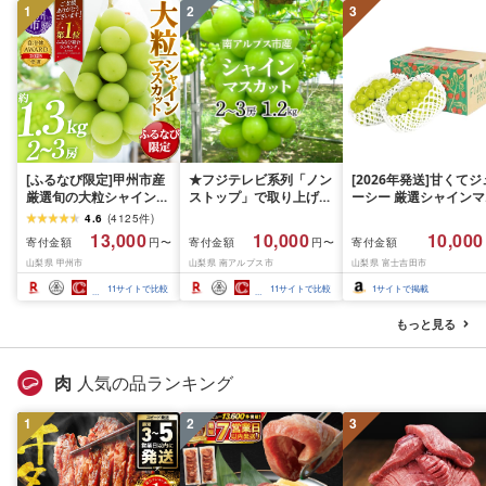
1
2
3
[ふるなび限定]甲州市産
★フジテレビ系列「ノン
[2026年発送]甘くてジ
厳選旬の大粒シャインマ
ストップ」で取り上げら
ーシー 厳選シャインマ
スカット 約1.3kg 2〜3
れました!★[2026年発送
スカット1.2kg (2026
4.6
(
4125
件
)
房[2026年発送]
先行予約]南アルプス市
月前半(1〜15日)から1
13,000
10,000
10,000
寄付金額
寄付金額
寄付金額
円〜
円〜
(MG)B12-472 FN-
産シャインマスカット
月下旬までの発送) フ
山梨県 甲州市
山梨県 南アルプス市
山梨県 富士吉田市
Limited-VO シャインマ
1.2kg以上(2〜3房)ふる
ーツ ぶどう 果物 山梨
スカット フルーツ
さと納税 おすすめ 山梨
産 2026 旬 大粒 高級 
11
サイトで比較
11
サイトで比較
1
サイトで掲載
県 南アルプス市 送料無
ドウ 葡萄 富士吉田市
料 AL
もっと見る
肉
人気の品ランキング
1
2
3