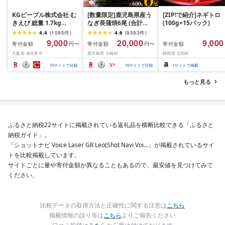
KGピープル株式会社 む
[数量限定]鹿児島県産う
[ZIP!で紹介]ネギトロ
きえび 総量 1.7kg
なぎ長蒲焼6尾 (合計
(100g×15パック)
(850g×2P) 特大 5Lサイ
600g以上)
4.4
(
1095
件
)
4.6
(
9593
件
)
ズ バナメイエビ バラ凍
9,000
20,000
9,000
寄付金額
寄付金額
寄付金額
円〜
円〜
結 下処理不要 サイズ不
大阪府 泉佐野市
鹿児島県 大崎町
静岡県 吉田町
揃い 訳あり
15
サイトで比較
15
サイトで比較
1
サイトで掲載
もっと見る
ふるさと納税22サイトに掲載されている返礼品を横断比較できる「ふるさと
納税ガイド」。
「ショットナビ Voice Laser GR Leo(Shot Navi Voi…」が掲載されているサイ
トを比較掲載しています。
サイトごとに量や寄付金額が異なることもあるので、最安値を見つけてみて
ください。
比較データの取得方法と正確性に関する注意は
こちら
掲載情報の誤り等は
こちら
よりご報告ください