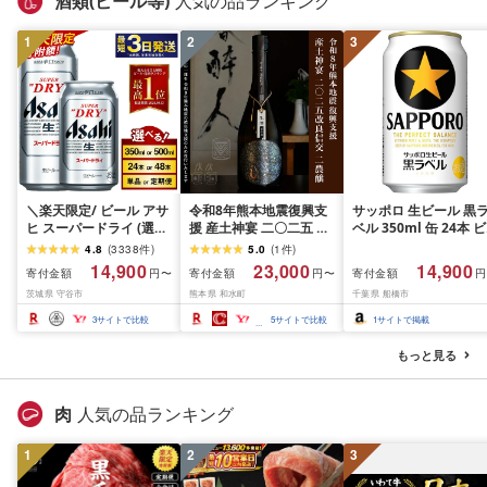
酒類(ビール等)
人気の品ランキング
1
2
3
＼楽天限定/ ビール アサ
令和8年熊本地震復興支
サッポロ 生ビール 黒
ヒ スーパードライ (選べ
援 産土神宴 二〇二五 改
ベル 350ml 缶 24本 ビ
る 350ml 500ml / 24本
良信交 | 二農醸 1本 | 熊
ール ケース買い[満天
4.8
(
3338
件
)
5.0
(
1
件
)
48本 / 単品 2ヶ月〜12ヶ
本県 和水町 くまもと な
空レストランキャンペ
14,900
23,000
14,900
寄付金額
寄付金額
寄付金額
円〜
円〜
円
月定期便 12ヶ月定期便)
ごみまち なごみ 産土 米
ン実施中!]
茨城県 守谷市
熊本県 和水町
千葉県 船橋市
楽天フェスタ 期間限定|
お酒 酒 地酒 花の香酒造
最短3日発送 アサヒビー
3
サイトで比較
5
サイトで比較
1
サイトで掲載
ル お酒 アルコール
Asahi アサヒビール 缶
もっと見る
ビール ギフト 茨城県守
谷市 高評価★4.67
肉
人気の品ランキング
1
2
3