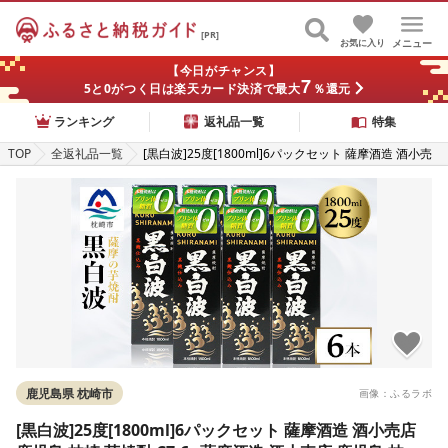
[PR]
お気に入り
メニュー
【今日がチャンス】
7
5と0がつく日は楽天カード決済で最大
％還元
ランキング
返礼品一覧
特集
TOP
全返礼品一覧
[黒白波]25度[1800ml]6パックセット 薩摩酒造 酒小売
店 鹿児島 枕崎 芋焼酎 C7-6_ 薩摩酒造 酒小売店 鹿児島
枕崎 芋焼酎 焼酎 黒白波 鹿児島県 薩摩酒造 セット お酒
人気 送料無料
鹿児島県 枕崎市
画像：ふるラボ
[黒白波]25度[1800ml]6パックセット 薩摩酒造 酒小売店