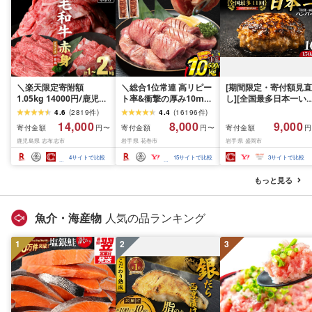
＼楽天限定寄附額
＼総合1位常連 高リピー
[期間限定・寄付額見直
1.05kg 14000円/鹿児島
ト率&衝撃の厚み10mm
し][全国最多日本一い
県産 黒毛和牛 牛肉 赤身
厚切り牛タン 塩味/ ≪ス
て牛入り]ハンバーグ
4.6
(
2819
件
)
4.4
(
16196
件
)
モモ ウデ (スライス or
ピード発送!!10営業日以
1.5kg(150g×10個) い
14,000
8,000
9,000
寄付金額
寄付金額
寄付金額
円〜
円〜
円
焼肉)[計1kg~2.1kg / 定
内発送≫ 選べる内容量
て牛 × 岩中豚 ハンバー
鹿児島県 志布志市
岩手県 花巻市
岩手県 盛岡市
期便 全3回] すき焼き し
500g / 1kg 定期便 毎月
グ 合挽き 合い挽き 黒
ゃぶしゃぶ 国産 肉 国産
届く 牛肉 肉 BBQ ふるさ
和牛 人気 冷凍 個包装 
4
サイトで比較
15
サイトで比較
3
サイトで比較
牛 お肉 モモ肉 牛しゃぶ
と 人気 ランキング 岩手
分け 冷凍 牛肉 豚肉 和
薄切り 冷凍 小分け ラン
県 花巻市
ビーフ ポーク はんば
もっと見る
キング 人気 BBQ [ナン
ぐ 挽肉 お肉 ミンチ 肉
チク]
お弁当 hannba-gu ラ
キング 1位 1万円以下 
魚介・海産物
人気の品ランキング
手県 盛岡市 東北 岩手 
岡 shikoku001k
1
2
3