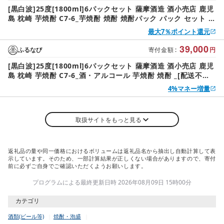
[黒白波]25度[1800ml]6パックセット 薩摩酒造 酒小売店 鹿児
島 枕崎 芋焼酎 C7-6_芋焼酎 焼酎 焼酎パック パック セット 薩
摩酒造 鹿児島県 枕崎市[配送不可地域:離島]
最大7％ポイント還元
39,000
ふるなび
寄付金額
:
円
[黒白波]25度[1800ml]6パックセット 薩摩酒造 酒小売店 鹿児
島 枕崎 芋焼酎 C7-6_酒・アルコール 芋焼酎 焼酎 _[配送不可
地域:離島]
4%マネー増量
取扱サイトをもっと見る
返礼品の量や同一価格におけるボリュームは返礼品名から抽出し自動計算して表
示しています。そのため、一部計算結果が正しくない場合がありますので、寄付
前に必ずご自身でご確認いただくようお願いします。
プログラムによる最終更新日時 2026年08月09日 15時00分
カテゴリ
酒類(ビール等)
焼酎・泡盛