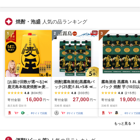
焼酎・泡盛
人気の品ランキング
1
2
3
[お届け回数が選べる]≪
焼酎[霧島酒造]黒霧島パ
霧島酒造 黒霧島 1.8L 
鹿児島本格麦焼酎≫麦王
ック(25度)1.8L×5本 ≪
パック 焼酎 芋 (10日以
パック(1.8L×6・計
みやこんじょ特急便≫
内発送, 20度, 4本)
4.8
(
804
件
)
4.8
(
303
件
)
4.8
(
215
件
)
10.8L/1.8L×6×3
焼酎 〔27-07-K01P-25-
16,000
27,000
19,000
寄付金額
寄付金額
寄付金額
円〜
円〜
円
回/1.8L×6×6回) 焼酎 麦
1800-5-Q_99〕_(都城市)
鹿児島県 曽於市
宮崎県 都城市
宮崎県 都城市
焼酎 本格麦焼酎 ランキ
ング 一位 獲得 入賞 定期
8
サイトで比較
2
サイトで比較
6
サイトで比
便 麦 麦麹 酒 アルコール
セット 詰め合わせ [岩川
もっと見る
醸造]