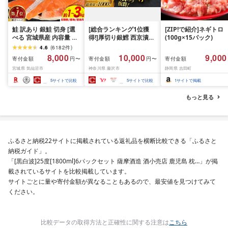
鮭 訳あり 銀鮭 切身 [選
[総合ランキング1位獲
[ZIP!で紹介]ネギトロ
べる 宮城県産 内容量 発
得!]厚切り銀鱈 西京漬け
(100g×15パック)
送回数 発送月] [宮城東洋
訳あり 銀鱈 西京漬け 計
4.6
(
6182
件
)
宮城県 気仙沼市
約 1,000g (約 100g × 10
8,000
10,000
9,000
寄付金額
寄付金額
寄付金額
円〜
円〜
20566318] 宮城県産 海
切) 西京味噌 西京みそ 味
宮城県 気仙沼市
神奈川県 藤沢市
静岡県 吉田町
鮮 訳アリ 規格外 不揃い
噌漬け みそ 味噌 鮮魚 魚
さけ サケ 鮭切身 シャケ
介 銀だら 銀ダラ ギンダ
5
サイトで比較
5
サイトで比較
1
サイトで掲載
切り身 冷凍 家庭用 おか
ラ ぎんだら 鱈 タラ 魚
ず 弁当 支援 サーモン 銀
西京焼き 西京漬 西京や
もっと見る
鮭切り身 魚 2kg 3kg 定
き 冷凍 厳選 鮮魚 漬け魚
期便
漬魚 新鮮 小分け 人気返
礼品 おかず おつまみ お
酒のあて 家計応援
10000円 魚喜 神奈川 湘
ふるさと納税22サイトに掲載されている返礼品を横断比較できる「ふるさと
南 藤沢
納税ガイド」。
「[黒白波]25度[1800ml]6パックセット 薩摩酒造 酒小売店 鹿児島 枕…」が掲
載されているサイトを比較掲載しています。
サイトごとに量や寄付金額が異なることもあるので、最安値を見つけてみて
ください。
比較データの取得方法と正確性に関する注意は
こちら