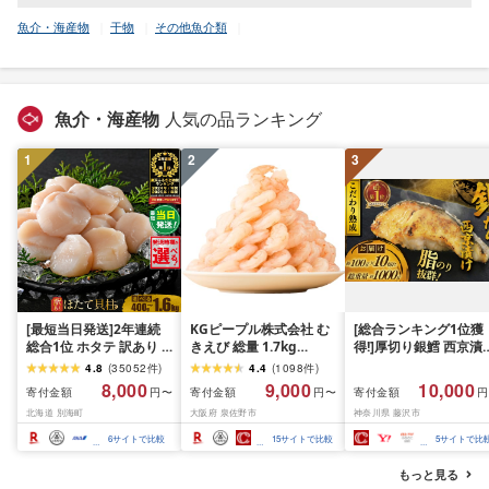
魚介・海産物
干物
その他魚介類
魚介・海産物
人気の品ランキング
1
2
3
[最短当日発送]2年連続
KGピープル株式会社 む
[総合ランキング1位獲
総合1位 ホタテ 訳あり (
きえび 総量 1.7kg
得!]厚切り銀鱈 西京漬
ふるさと納税 ほたて ふ
(850g×2P) 特大 5Lサイ
訳あり 銀鱈 西京漬け 
4.8
(
35052
件
)
4.4
(
1098
件
)
るさと納税 訳あり 帆立
ズ バナメイエビ バラ凍
約 1,000g (約 100g × 
8,000
9,000
10,000
寄付金額
寄付金額
寄付金額
円〜
円〜
円
ふるさと わけあり ホタ
結 下処理不要 サイズ不
切) 西京味噌 西京みそ 
北海道 別海町
大阪府 泉佐野市
神奈川県 藤沢市
テ貝柱 貝 人気 不揃い 刺
揃い 訳あり
噌漬け みそ 味噌 鮮魚 
身 規格外 魚介 ランキン
介 銀だら 銀ダラ ギン
6
サイトで比較
15
サイトで比較
5
サイトで比
グ 海鮮 冷凍 発送時期が
ラ ぎんだら 鱈 タラ 魚
選べる 北海道 別海町 )
西京焼き 西京漬 西京
もっと見る
(クラウドファンディン
き 冷凍 厳選 鮮魚 漬け