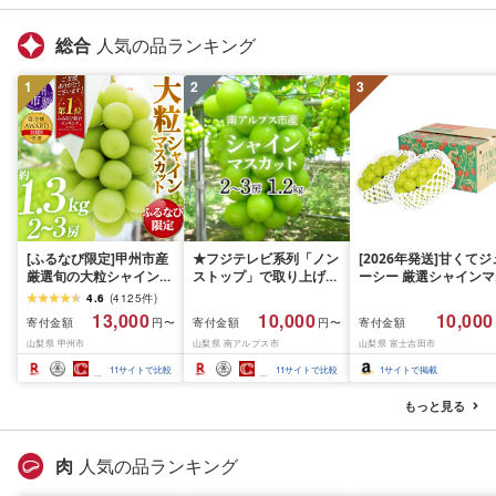
グ対象)
漬魚 新鮮 小分け 人気
礼品 おかず おつまみ 
総合
人気の品ランキング
酒のあて 家計応援
10000円 魚喜 神奈川 
1
2
3
南 藤沢
[ふるなび限定]甲州市産
★フジテレビ系列「ノン
[2026年発送]甘くてジ
厳選旬の大粒シャインマ
ストップ」で取り上げら
ーシー 厳選シャインマ
スカット 約1.3kg 2〜3
れました!★[2026年発送
スカット1.2kg (2026
4.6
(
4125
件
)
房[2026年発送]
先行予約]南アルプス市
月前半(1〜15日)から1
13,000
10,000
10,000
寄付金額
寄付金額
寄付金額
円〜
円〜
(MG)B12-472 FN-
産シャインマスカット
月下旬までの発送) フ
山梨県 甲州市
山梨県 南アルプス市
山梨県 富士吉田市
Limited-VO シャインマ
1.2kg以上(2〜3房)ふる
ーツ ぶどう 果物 山梨
スカット フルーツ
さと納税 おすすめ 山梨
産 2026 旬 大粒 高級 
11
サイトで比較
11
サイトで比較
1
サイトで掲載
県 南アルプス市 送料無
ドウ 葡萄 富士吉田市
料 AL
もっと見る
肉
人気の品ランキング