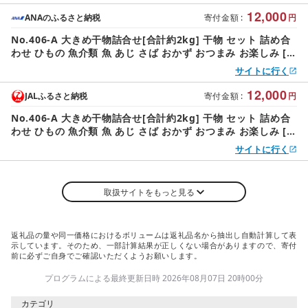
12,000
ANAのふるさと納税
寄付金額
:
円
No.406-A 大きめ干物詰合せ[合計約2kg] 干物 セット 詰め合
わせ ひもの 魚介類 魚 あじ さば おかず おつまみ お楽しみ [み
のだ食品]
サイトに行く
12,000
JALふるさと納税
寄付金額
:
円
No.406-A 大きめ干物詰合せ[合計約2kg] 干物 セット 詰め合
わせ ひもの 魚介類 魚 あじ さば おかず おつまみ お楽しみ [み
のだ食品]
サイトに行く
取扱サイトをもっと見る
返礼品の量や同一価格におけるボリュームは返礼品名から抽出し自動計算して表
示しています。そのため、一部計算結果が正しくない場合がありますので、寄付
前に必ずご自身でご確認いただくようお願いします。
プログラムによる最終更新日時 2026年08月07日 20時00分
カテゴリ