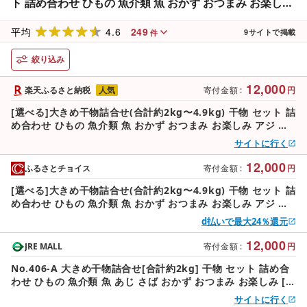
ト 詰め合わせ ひもの 魚介類 魚 おかず おつまみ お楽しみ
アジ サバ とび魚 かます ほっけ 2kg 3.6kg 4.9kg[みのだ
4.6
249
食品]
平均
9
サイトで掲載
件
絞り込み
12,000
楽天ふるさと納税
人気
寄付金額
:
円
[選べる]大きめ干物詰合せ(合計約2kg〜4.9kg) 干物 セット 詰
め合わせ ひもの 魚介類 魚 おかず おつまみ お楽しみ アジ サ
バ とび魚 かます ほっけ 2kg 3.6kg 4.9kg[みのだ食品]
サイトに行く
12,000
ふるさとチョイス
寄付金額
:
円
[選べる]大きめ干物詰合せ(合計約2kg〜4.9kg) 干物 セット 詰
め合わせ ひもの 魚介類 魚 おかず おつまみ お楽しみ アジ サ
バ とび魚 かます ほっけ 2kg 3.6kg 4.9kg[みのだ食品]
d払いで最大24％還元
12,000
JRE MALL
寄付金額
:
円
No.406-A 大きめ干物詰合せ[合計約2kg] 干物 セット 詰め合
わせ ひもの 魚介類 魚 あじ さば おかず おつまみ お楽しみ [み
のだ食品]
サイトに行く