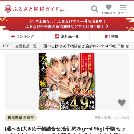
[PR]
お気に入り
メニュー
4
【付与上限なし】ふるなびマネー
％増量中！
ふるなびや全国の宿泊施設などでも利用可能！
ランキング
返礼品一覧
特集
TOP
全返礼品一覧
[選べる]大きめ干物詰合せ(合計約2kg〜4.9kg) 干物 セ
ット 詰め合わせ ひもの 魚介類 魚 おかず おつまみ お楽
しみ アジ サバ とび魚 かます ほっけ 2kg 3.6kg 4.9kg
[みのだ食品]
鹿児島県 日置市
画像：楽天ふるさと納税
[選べる]大きめ干物詰合せ(合計約2kg〜4.9kg) 干物 セッ