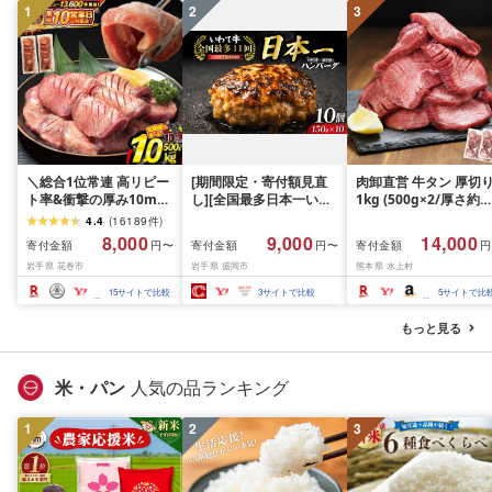
1
2
3
＼総合1位常連 高リピー
[期間限定・寄付額見直
肉卸直営 牛タン 厚切
ト率&衝撃の厚み10mm
し][全国最多日本一いわ
1kg (500g×2/厚さ約
厚切り牛タン 塩味/ ≪ス
て牛入り]ハンバーグ
10mm) 訳あり 訳有り
4.4
(
16189
件
)
ピード発送!!10営業日以
1.5kg(150g×10個) いわ
牛肉 焼肉 冷凍 スライ
8,000
9,000
14,000
寄付金額
寄付金額
寄付金額
円〜
円〜
円
内発送≫ 選べる内容量
て牛 × 岩中豚 ハンバー
業務用 バーベキュー
岩手県 花巻市
岩手県 盛岡市
熊本県 水上村
500g / 1kg 定期便 毎月
グ 合挽き 合い挽き 黒毛
BBQ おつまみ ギフト 
届く 牛肉 肉 BBQ ふるさ
和牛 人気 冷凍 個包装 小
祝い お中元 夏ギフト
15
サイトで比較
3
サイトで比較
5
サイトで比
と 人気 ランキング 岩手
分け 冷凍 牛肉 豚肉 和牛
県 花巻市
ビーフ ポーク はんばー
もっと見る
ぐ 挽肉 お肉 ミンチ 肉
お弁当 hannba-gu ラン
キング 1位 1万円以下 岩
米・パン
人気の品ランキング
手県 盛岡市 東北 岩手 盛
岡 shikoku001k
1
2
3