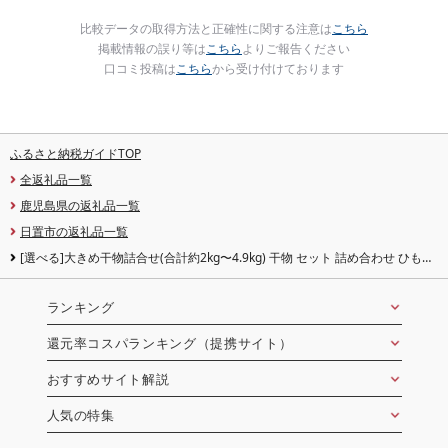
比較データの取得方法と正確性に関する注意は
こちら
掲載情報の誤り等は
こちら
よりご報告ください
口コミ投稿は
こちら
から受け付けております
ふるさと納税ガイドTOP
全返礼品一覧
鹿児島県の返礼品一覧
日置市の返礼品一覧
[選べる]大きめ干物詰合せ(合計約2kg〜4.9kg) 干物 セット 詰め合わせ ひもの
魚介類 魚 おかず おつまみ お楽しみ アジ サバ とび魚 かます ほっけ 2kg 3.6kg
4.9kg[みのだ食品]
ランキング
還元率コスパランキング（提携サイト）
おすすめサイト解説
人気の特集