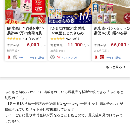
[新米先行予約受付中!]＼
[ふるなび限定]米 精米
新米 食べ比べセット 
累計467万kg出荷 /[農家
R7年産 にじのきらめき
期便 6ヶ月 [選べる容量
応援米]訳あり 令和7年産
10kg 10月 FN-Limited-
おこめ 精米 ライス ご
4.4
(
4891
件
)
4.7
(
3
件
)
令和8年産ふくきらり 夢
PR
ん つきあかり つや姫 
6,000
11,000
66,000
寄付金額
寄付金額
寄付金額
円〜
円〜
円
つくし 5kg 10kg 15kg
じのきらめき だて正夢
福岡県 赤村
茨城県 下妻市
宮城県 岩沼市
20kg [選べる品種・内容
ひとめぼれ ササニシキ
量・出荷時期]複数原料
セット 銘柄米 味比べ 
5
サイトで比較
2
サイトで比較
2
サイトで比較
米 白米 精米 国産 限定
リエーション お楽しみ
ごはん ご飯 白飯 米 お米
食味 毎日の食卓 毎月
もっと見る
ふるさと 人気 ランキン
わる 色々試せる 志賀
グ
米 岩沼産米
ふるさと納税22サイトに掲載されている返礼品を横断比較できる「ふるさと
納税ガイド」。
「[選べる]大きめ干物詰合せ(合計約2kg〜4.9kg) 干物 セット 詰め合わ…」が
掲載されているサイトを比較掲載しています。
サイトごとに量や寄付金額が異なることもあるので、最安値を見つけてみて
ください。