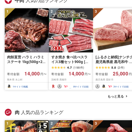
牛肉
人気の品ランキング
1
2
3
肉卸直営 ハラミ ハラミ
すき焼き 食べ比べスラ
[ふるさと納税]ナンチ
ステーキ 1kg(500g×2パ
イス3種セット900g [グ
鹿児島県産 黒毛和牛 
ック) 2〜3人前 焼肉 は
ランプリ受賞]小分け ロ
ースステーキ 4枚・計
4.7
(
198
件
)
5.0
(
2
件
)
らみ 牛はらみ 厚切りハ
ース バラ モモorカタ 牛
1kg[A608]
14,000
14,000
25,000
寄付金額
寄付金額
寄付金額
円〜
円〜
円
ラミ 肉 牛肉 [肉卸厳選
肉 鉄板焼肉 焼きしゃぶ
熊本県 水上村
宮崎県 西都市
鹿児島県 曽於市
究極の多汁感 極厚ハラ
すき焼き肉 [14-10a]リピ
ミステーキ1kg] (1kg, 1,
ーター続出!! 肉ランキン
1
サイトで掲載
8
サイトで比較
3
サイトで比較
キログラム)
グ
もっと見る
肉
人気の品ランキング
1
2
3