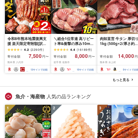
令和8年熊本地震復興支
＼総合1位常連 高リピー
肉卸直営 牛タン 厚切
援 楽天限定寄附額[訳あ
ト率&衝撃の厚み10mm
1kg (500g×2/厚さ約
り]牛タン 500g〜2kg 肉
厚切り牛タン 塩味/ ≪ス
10mm) 訳あり 訳有り
4.2
(
2290
件
)
4.4
(
16189
件
)
牛肉 訳あり 牛タン 冷凍
ピード発送!!10営業日以
牛肉 焼肉 冷凍 スライ
7,500
8,000
14,000
寄付金額
寄付金額
寄付金額
円〜
円〜
円
小分け 厚切り 薄切り 食
内発送≫ 選べる内容量
業務用 バーベキュー
熊本県 八代市
岩手県 花巻市
熊本県 水上村
べ比べ 500g 1kg 1.5kg
500g / 1kg 定期便 毎月
BBQ おつまみ ギフト 
2kg 牛 人気 ビーフ 牛た
届く 牛肉 肉 BBQ ふるさ
祝い お中元 夏ギフト
13
サイトで比較
15
サイトで比較
5
サイトで比
ん ふるさと納税 ランキ
と 人気 ランキング 岩手
ング スピード発送 送料
県 花巻市
もっと見る
無料
魚介・海産物
人気の品ランキング
1
2
3