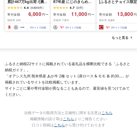
累計467万kg出荷 /[農家
R7年産 にじのきらめき
[ふるさとチョイス限定
応援米]訳あり 令和7年産
10kg 10月 FN-Limited-
寄附額] [令和7年産] 
4.4
(
4886
件
)
4.7
(
3
件
)
令和8年産ふくきらり 夢
PR
だわら 熊本県 高森町 
6,000
11,000
13,800
寄付金額
寄付金額
寄付金額
円〜
円〜
円
つくし 5kg 10kg 15kg
リジナル米 計
福岡県 赤村
茨城県 下妻市
熊本県 高森町
20kg [選べる品種・内容
10kg(5kg×2袋)精米 お
量・出荷時期]複数原料
米 米 5kg×2 10kg
5
サイトで比較
2
サイトで比較
2
サイトで比較
米 白米 精米 国産 限定
ごはん ご飯 白飯 米 お米
もっと見る
ふるさと 人気 ランキン
グ
ふるさと納税22サイトに掲載されている返礼品を横断比較できる「ふるさと
納税ガイド」。
「オアシス九州 熊本県産 あか牛 2種 セット (肩ロース & モモ 各 約30…」が
掲載されているサイトを比較掲載しています。
サイトごとに量や寄付金額が異なることもあるので、最安値を見つけてみて
ください。
比較データの取得方法と正確性に関する注意は
こちら
掲載情報の誤り等は
こちら
よりご報告ください
口コミ投稿は
こちら
から受け付けております