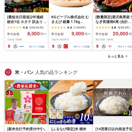
[最短当日発送]2年連続
KGピープル株式会社 む
[数量限定]鹿児島県産
総合1位 ホタテ 訳あり (
きえび 総量 1.7kg
なぎ長蒲焼6尾 (合計
ふるさと納税 ほたて ふ
(850g×2P) 特大 5Lサイ
600g以上)
4.8
(
35044
件
)
4.4
(
1095
件
)
4.6
(
9593
件
)
るさと納税 訳あり 帆立
ズ バナメイエビ バラ凍
8,000
9,000
20,000
寄付金額
寄付金額
寄付金額
円〜
円〜
円
ふるさと わけあり ホタ
結 下処理不要 サイズ不
北海道 別海町
大阪府 泉佐野市
鹿児島県 大崎町
テ貝柱 貝 人気 不揃い 刺
揃い 訳あり
身 規格外 魚介 ランキン
6
サイトで比較
15
サイトで比較
15
サイトで比
グ 海鮮 冷凍 発送時期が
選べる 北海道 別海町 )
もっと見る
(クラウドファンディン
グ対象)
米・パン
人気の品ランキング
1
2
3
[新米先行予約受付中!]＼
[ふるなび限定]米 精米
[14営業日以内発送予定