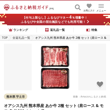
[PR]
お気に入り
メニュー
4
【付与上限なし】ふるなびマネー
％増量中！
ふるなびや全国の宿泊施設などでも利用可能！
ランキング
返礼品一覧
特集
TOP
全返礼品一覧
オアシス九州 熊本県産 あか牛 2種 セット (肩ロース &
モモ 各 約300g) セット品
熊本県 宇土市
画像：Amazonふるさと納税
オアシス九州 熊本県産 あか牛 2種 セット (肩ロース & モ