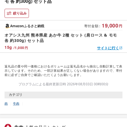
モ 各 約300g) セット品
絞り込み
19,000
Amazonふるさと納税
寄付金額
:
円
オアシス九州 熊本県産 あか牛 2種 セット (肩ロース & モモ
各 約300g) セット品
15
g
/
1,000
サイトに行く
円
返礼品の量や同一価格におけるボリュームは返礼品名から抽出し自動計算して表
示しています。そのため、一部計算結果が正しくない場合がありますので、寄付
前に必ずご自身でご確認いただくようお願いします。
プログラムによる最終更新日時 2026年08月03日 00時00分
カテゴリ
肉
牛肉