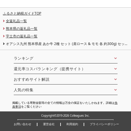
ふるさと納税ガイドTOP
全返礼品一覧
熊本県の返礼品一覧
宇土市の返礼品一覧
オアシス九州 熊本県産 あか牛 2種 セット (肩ロース & モモ 各 約300g) セット
品
ランキング
還元率コスパランキング（提携サイト）
おすすめサイト解説
人気の特集
掲載している寄附金額等の全ての情報は万全の保証をいたしかねます。詳細は
免
責事項
をご覧ください
Copyright©2019-2026 Colleagues Inc.
お問い合わせ
運営会社
利用規約
プライバシーポリシー