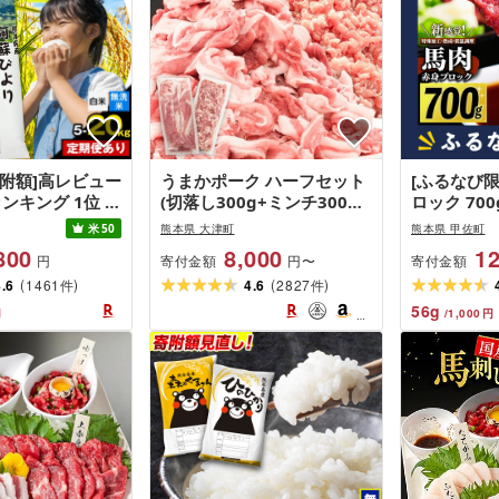
寄附額]高レビュー
うまかポーク ハーフセット
[ふるなび限
ランキング 1位 訳
(切落し300g+ミンチ300g)
ロック 70
米 コメ こめ ふ
[7-14日以内に出荷予定(土
用醤油付き
米
50
熊本県 大津町
熊本県 甲佐町
むせんまい 阿蘇
日祝除く)](1.8kg)
安心安全!
800
8,000
12
寄付金額
寄付金額
円
円〜
 お買い物マラソ
旨味がUP! 
(
)
(
)
kg 20kg 定期便
4.6
1461
4.6
2827
FN-Limite
件
件
月6回[出荷時期を
56
g
円
/
1,000
円
さい]お買い物マ