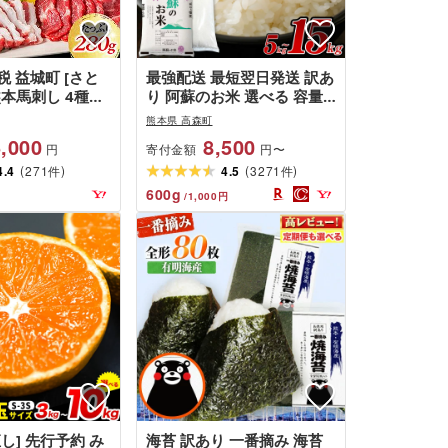
 益城町 [さと
最強配送 最短翌日発送 訳あ
本馬刺し 4種類
り 阿蘇のお米 選べる 容量 (
セット[6人前]
5kg / 10kg / 12kg / 14kg
熊本県 高森町
町
/ 15kg ) 8500円 〜 25000
,000
8,500
寄付金額
円
円〜
円 8千5百円 〜 2万5000円
(
)
(
)
4.4
271
| 7営業日以内発送 わけあり
4.5
3271
件
件
米 コメ 白米 ご飯 精米 ブレ
600
g
/
1,000
円
ンド米 国産 高レビュー 高
評価 熊本県産 送料無料
し] 先行予約 み
海苔 訳あり 一番摘み 海苔