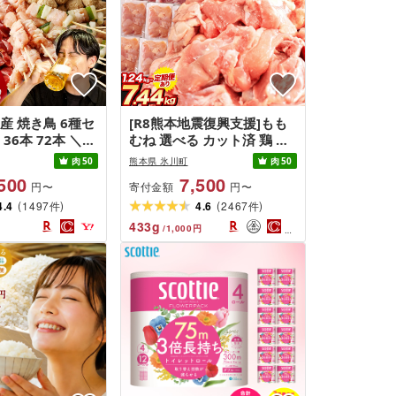
産 焼き鳥 6種セ
[R8熊本地震復興支援]もも
36本 72本 ＼24
むね 選べる カット済 鶏 小
小分け パック フ
分け 1万円以下 ふるさと納
肉
50
熊本県 氷川町
肉
50
焼けるサイズ 国
税 鶏肉 うまか チキン [出荷
500
7,500
寄付金額
円〜
円〜
人 串打ち 冷凍 も
時期をお選びください]熊本
(
)
(
)
砂肝 ふりそで ね
4.4
1497
県産 肉 定期便 とり とり肉
4.6
2467
件
件
 BBQ キャンプ
とりむね 鳥もも肉 小分けバ
433
g
/
1,000
円
期便 業務用 送
ック 鳥 とりもも 冷凍 大容
本県宇土市]
量 もも肉 簡易包装