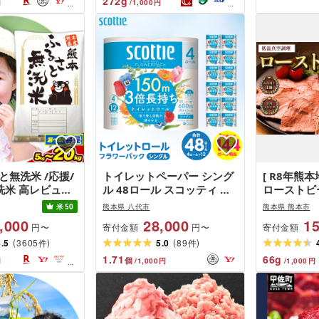
272
g
円
/
1,000
円
と無洗米 /応援/
トイレットペーパー シング
[ R8年熊
洗米 高レビュー
ル 48ロール スコッティ ト
ローストビ
と無洗米 選べる
イレット
理 合計約1
米
50
熊本県 八代市
熊本県 熊本市
 20kg 訳あり 定
き 牛肉 肉
,000
28,000
15
寄付金額
寄付金額
円〜
円〜
2ヶ月 18ヶ月 24
加工品 パー
(
)
(
)
ヶ月 熊本県産 米
4.5
3605
5.0
89
食 熟成 簡
件
件
 お米 おこめ
ック肉 冷凍
1.71
66
g
個
円
/
1,000
円
/
1,000
円
送料無料 | 熊本