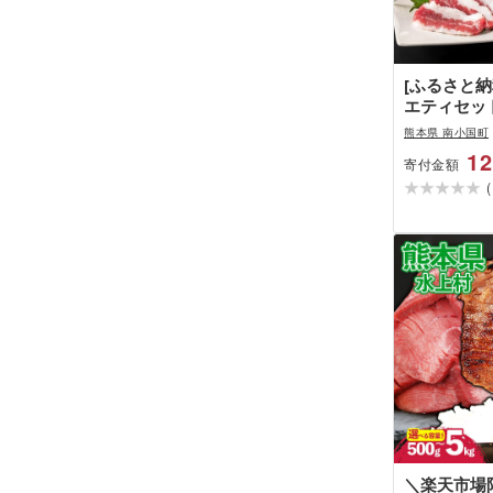
[ふるさと納
エティセット 
産 馬刺 赤身
熊本県 南小国町
用醤油 たれ
12
寄付金額
肥育 冷凍 
(
たえご たて
ヘルシー 詰
ギフト 利他
＼楽天市場