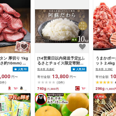
タン 厚切り 1kg
[14営業日以内発送予定][ふ
うまかポー
/厚さ約10mm) 訳
るさとチョイス限定寄附額]
ット 2.4kg
肉 牛肉 焼肉 冷
[令和7年産] 阿蘇だわら 熊
出荷予定(土
人気
10
熊本県 高森町
人気
50
熊本県 大津町
 業務用 バーベ
本県 高森町 オリジナル米
(2.4kg)
,000
13,800
10
寄付金額
寄付金額
円〜
円〜
Q おつまみ ギフ
計10kg(5kg×2袋)精米 お米
)
(
)
お中元 夏ギフト
0
米 5kg×2 10kg
0
件
件
740
g
296
g
/
1,000
円
/
1,000