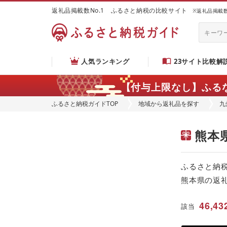
返礼品掲載数No.1 ふるさと納税の比較サイト
※返礼品掲載数：
人気ランキング
23サイト比較解
【付与上限なし】ふる
ふるさと納税ガイドTOP
地域から返礼品を探す
九
熊本
ふるさと納
熊本県の返
46,43
該当