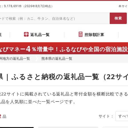
9,178,691件（2026年8月7日時点）
本サイ
説
返礼品一覧
控除額計算
4
なびマネー
％増量中！
ふるなびや全国の宿泊施設
州地方の返礼品一覧
熊本県の返礼品一覧
県 | ふるさと納税の返礼品一覧（22
税22サイトに掲載されている返礼品と寄付金額を横断比較でき
礼品を人気順に並べた一覧ページです。
2
サイト：
品