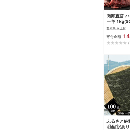
肉卸直営 ハ
ーキ 1kg(5
2〜3人前 
熊本県 水上村
らみ 厚切り
14
寄付金額
[肉卸厳選 
(
厚ハラミステ
(1kg, 1,
ふるさと納税
明産[訳あり