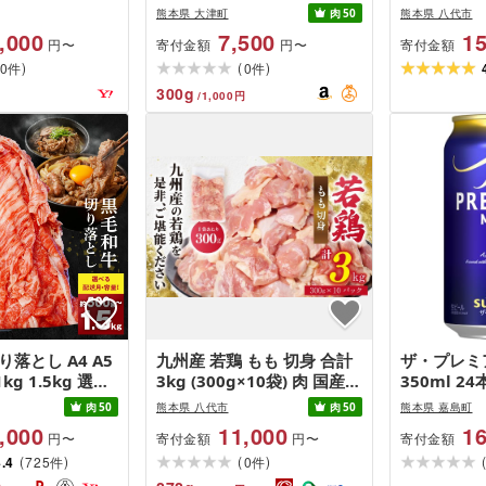
枚×4袋)〜海の駅
内に出荷予定(土日祝除く)]
400g〜56
熊本県 大津町
肉
50
熊本県 八代市
内容量]馬肉
,000
7,500
15
寄付金額
寄付金額
円〜
円〜
刺し専用タ
)
(
)
0
0
熊本 郷土料
件
件
サラダで紹
300
g
/
1,000
円
落とし A4 A5
九州産 若鶏 もも 切身 合計
ザ・プレミ
1kg 1.5kg 選べ
3kg (300g×10袋) 肉 国産
350ml 2
送時期 ミシュラ
鶏肉 とり肉 鶏もも肉 鳥も
ール プレモ
肉
50
熊本県 八代市
肉
50
熊本県 嘉島町
牛肉 肉 冷凍 便
も肉 弁当 小分け パック 唐
ビール ギフ
,000
11,000
16
寄付金額
寄付金額
円〜
円〜
牛丼 肉じゃが 肉
揚げ おかず 冷凍
(
)
(
)
メ お取り寄せ
4.4
725
0
件
件
市 送料無料