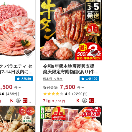
ク バラエティ セ
令和8年熊本地震復興支援
 [7-14日以内に
楽天限定寄附額[訳あり]牛タ
日祝除く)]
ン 500g〜2kg 肉 牛肉 訳あ
人気
50
熊本県 八代市
人気
100
り 牛タン 冷凍 小分け 厚切
,500
7,500
寄付金額
円〜
円〜
り 薄切り 食べ比べ 500g
(
)
(
)
4.6
469
1kg 1.5kg 2kg 牛 人気 ビ
4.2
2290
件
件
ーフ 牛たん ふるさと納税
71
g
円
/
1,000
円
ランキング スピード発送 送
料無料