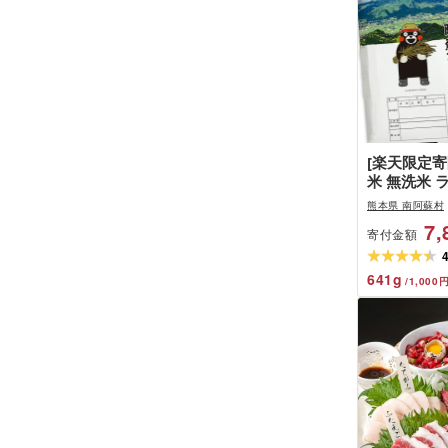
[楽天限定
米 無洗米 
あり 定期便 
熊本県 南阿蘇村
るさと納税 
7,
寄付金額
びより あそ
ン 5kg 10
12ヶ月 隔
641
g
/
1,000
お選びくだ
ラソン