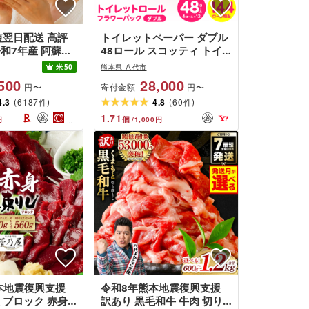
短翌日配送 高評
トイレットペーパー ダブル
 令和7年産 阿蘇だ
48ロール スコッティ トイ
容量 回数 (
レット
米
50
熊本県 八代市
g / 無洗米・精
500
28,000
寄付金額
円〜
円〜
レミアム / 1〜
(
)
(
)
Vで紹介!ノンストッ
4.3
6187
4.8
60
件
件
強配送 R7 熊本
1.71
個
円
/
1,000
円
白米 ブレンド米
0kg 15kg 20kg
本地震復興支援
令和8年熊本地震復興支援
 ブロック 赤身
訳あり 黒毛和牛 牛肉 切り