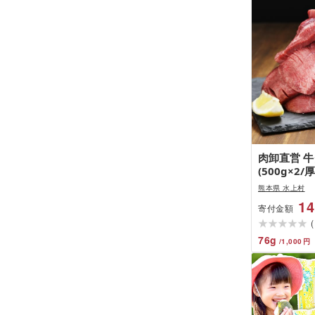
肉卸直営 牛
(500g×2
あり 訳有り
熊本県 水上村
凍 スライス
14
寄付金額
キュー BB
(
ト お祝い 
76
g
/
1,000
円