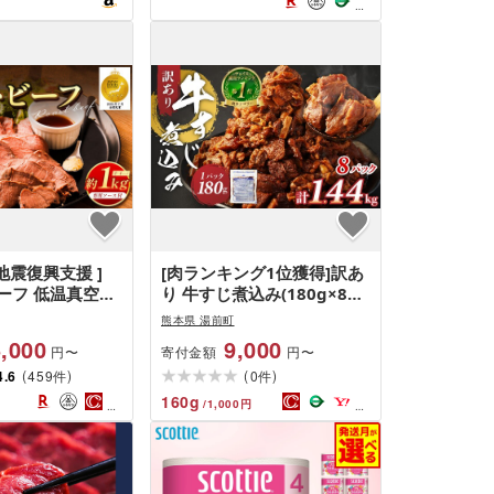
本地震復興支援 ]
[肉ランキング1位獲得]訳あ
ーフ 低温真空調
り 牛すじ煮込み(180g×8パ
kg 専用ソース付
ック) 合計1440g 1.44kg 訳
熊本県 湯前町
 にく お肉 モモ肉
アリ 小分け レンジ 牛すじ
,000
9,000
寄付金額
円〜
円〜
ティー 惣菜 洋
牛すじ肉 冷凍 簡単調理 惣
(
)
(
)
単調理 簡単 ブロ
4.6
459
菜 おかず おつまみ 人気 温
0
件
件
めるだけ 白米のおかず ぎゅ
160
g
/
1,000
円
うすじにこみ ギュウスジニ
コミ 父の日 うどん おでん
ビールのお供 酒の肴 晩酌
お弁当 居酒屋の味 Gyusuji