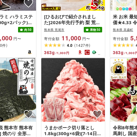
ラミ ハラミステ
[ひるおびで紹介されまし
米 お米 最
00g×2パック)
た]2026年先行予約 梨 荒尾
価★4.33
焼肉 はらみ 牛は
梨 約4kg または 約4.5kg〜
わら 選べる 
肉
50
熊本県 荒尾市
果物
50
熊本県 高森町
ハラミ 肉 牛肉
5kg なし フルーツ 果物 旬
2kg〜20k
,000
11,000
5,
寄付金額
寄付金額
円〜
円〜
究極の多汁感 極
[2026年8月下旬‐11月中旬
米・玄米・プ
)
(
)
ーキ1kg]
0
頃出荷]熊本県 荒尾市 旬の
4.0
1427
12回 ) T
件
件
 キログラム)
梨 幸水 秋麗 豊水 あきづき
プで話題 最
363
g
363
g
/
1,000
円
/
1,000
新高 など 合計8種のいずれ
県 高森町 
か(品種指定不可)ジュース
2kg 5kg 1
 熊本市 熊本有
うまかポーク切り落とし
令和8年熊
] 焼のり 全形
1.8kg(300g×6袋)[7-14日以
馬刺し 国産