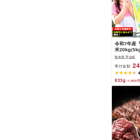
令和7年産
米20kg(5
定可!]/出
熊本県 甲佐町
米 - 国産 
24
寄付金額
レンド米 複
厳選 マイス
おすすめ 熊
833
g
/
1,000
格改定ZS]