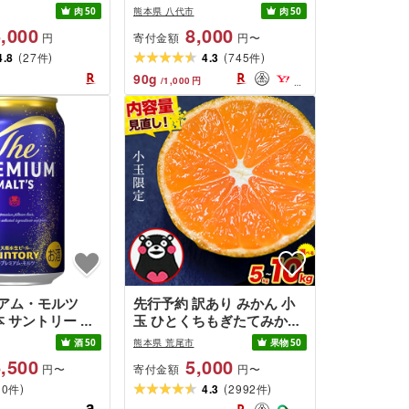
0g 菅乃屋[選べる
落とし 小分け パック 冷凍
肉
50
熊本県 八代市
肉
50
 馬刺し 生食 馬
600g〜1.2kg くまもと黒毛
,000
8,000
寄付金額
円
円〜
レ付き 刺身 冷凍
和牛[選べる内容量・発送月]
(
)
(
)
理 送料無料 ★旅
4.8
27
霜降り 部位ミックス 毎月数
4.3
745
件
件
介されました★
量限定 限定 国産牛 ブラン
90
g
/
1,000
円
ド牛 国産 黒毛和牛 お肉
アム・モルツ
先行予約 訳あり みかん 小
4本 サントリー ビ
玉 ひとくちもぎたてみかん
ル 生ビール 缶
約 5kg 約 8kg 約 10kg [9
酒
50
熊本県 荒尾市
果物
50
ト 神泡
月下旬-12月下旬頃出荷] S-
,500
5,000
寄付金額
円〜
円〜
3Sサイズ 訳あり ご家庭用
(
)
(
)
0
熊本県産 期間限定 フルーツ
4.3
2992
件
件
果物 旬 みかん