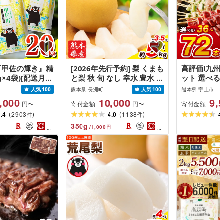
『甲佐の輝き』精
[2026年先行予約] 梨 くまも
高評価!九州
kg×4袋)[配送月指
と梨 秋 旬 なし 幸水 豊水 果
ット 選べる 
荷日に合わせて精
物 くだもの フルーツ 送料
万件突破/ 
人気
100
熊本県 長洲町
人気
100
熊本県 宇土市
白米 精米 お米 ブ
無料 あきづき 甘太 新高 新
ライパンで
,000
10,000
9,
寄付金額
寄付金額
円〜
円〜
数原料米 訳あり
興 約3.5kg 約5kg 熊本県産
産 鶏肉 職
(
)
(
)
ター 生活応援
4.4
2903
[着日指定不可][8月下旬-11
4.0
1138
も つくね 
件
件
本県 甲佐町 [価
月中旬頃出荷]旬 果物 お取
ぎま おかず
350
g
円
/
1,000
円
り寄せ ナシ
おつまみ 定
料無料 [熊