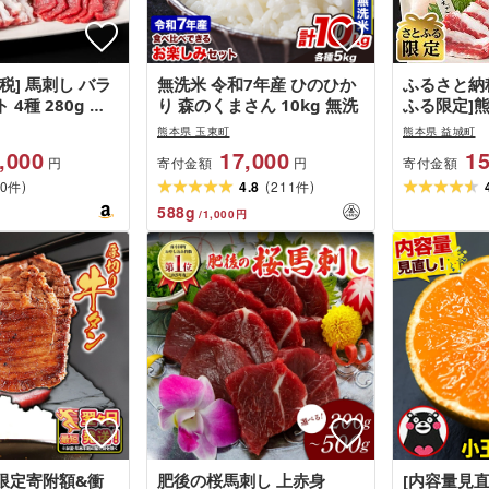
税] 馬刺し バラ
無洗米 令和7年産 ひのひか
ふるさと納税
4種 280g 国
り 森のくまさん 10kg 無洗
ふる限定]熊
 熊本 生食用 専
バラエティー
熊本県 玉東町
熊本県 益城町
付き 馬肉 熊本
熊本県益城
,000
17,000
15
寄付金額
寄付金額
円
円
上赤身 ユッケ ふ
)
(
)
がみ 絶品 人気
0
4.8
211
件
件
め合わせ 贈答用
588
g
/
1,000
円
フーズ 南小国町
限定寄附額&衝
肥後の桜馬刺し 上赤身
[内容量見直