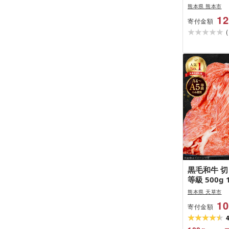
100枚(25
熊本県 熊本市
塩屋〜
12
寄付金額
(
黒毛和牛 切り
等級 500g 
る容量・発
熊本県 天草市
ン獲得 国産 
10
寄付金額
利 小分け 
うどん グル
熊本県 天草