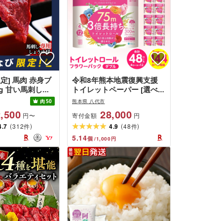
nikomi Beef tendon stew
熊本県 湯前町
定] 馬肉 赤身ブ
令和8年熊本地震復興支援
0g 甘い馬刺し専
トイレットペーパー [選べる
! 加熱調理済みで
発送月] [スコッティ] トイレ
肉
50
熊本県 八代市
 低温加熱で甘みと
ットペーパー ダブル フラワ
,500
28,000
寄付金額
円〜
円
[価格改定ZA]
ーパック 3倍長持ち 48ロー
(
)
(
)
d-PR
4.7
312
ル 香りつき 日用品 防災 生
4.9
48
件
件
活必需品 コンパクト 防災備
5.14
個
/
1,000
円
蓄 備蓄 ローリングストック
防災 生活用品 送料無料