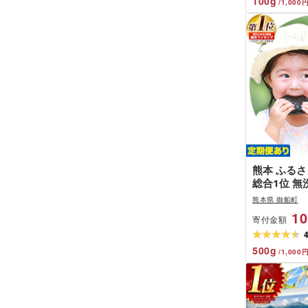
100
g
/
1,000
熊本 ふるさ
総合1位 無
熊本ふるさ
熊本県 御船町
5kg 10kg
10
寄付金額
期便 あり 1
ヶ月 隔月6
ふるさと納税
500
g
/
1,000
むせんまい 
県御船町