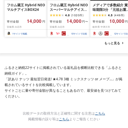
フロム蔵王 Hybrid NEO
フロム蔵王 Hybrid NEO
メディアで多数紹介 賞
マルチアイスBOX24
スーパーマルチアイス
味期限3分 「元祖お重
BOX 24個 6種 各4個 |
栗きんとんモンブラン
4.0
(
1020
件
)
4.5
(
449
件
)
クッキーミルク キャラ
未来のご褒美 スイーツ
14,000
14,000
10,000
寄付金額
寄付金額
寄付金額
円
円〜
円
メル ミルク チョコ いち
栗 モンブラン くりき
宮城県 白石市
宮城県 白石市
岐阜県 中津川市
ご 抹茶 アイス カップ ス
とん デザート ご褒美 
イーツ 白石市 山田乳業
取り寄せ くり お菓子 
1
サイトで掲載
10
サイトで比較
12
サイトで比
オンライン 申請 ふるさ
子
と納税 宮城県 白石市
もっと見る
ふるさと納税22サイトに掲載されている返礼品を横断比較できる「ふるさと
納税ガイド」。
「訳あり ナッツ 最短翌日発送! ★4.78 3種 ミックスナッツ or メープ…」が掲
載されているサイトを比較掲載しています。
サイトごとに量や寄付金額が異なることもあるので、最安値を見つけてみて
ください。
比較データの取得方法と正確性に関する注意は
こちら
掲載情報の誤り等は
こちら
よりご報告ください