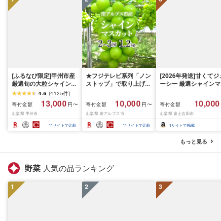
[ふるなび限定]甲州市産
★フジテレビ系列「ノン
[2026年発送]甘くてジ
厳選旬の大粒シャインマ
ストップ」で取り上げら
ーシー 厳選シャインマ
スカット 約1.3kg 2〜3
れました!★[2026年発送
スカット1.2kg (2026
4.6
(
4125
件
)
房[2026年発送]
先行予約]南アルプス市
月前半(1〜15日)から1
13,000
10,000
10,000
寄付金額
寄付金額
寄付金額
円〜
円〜
(MG)B12-472 FN-
産シャインマスカット
月下旬までの発送) フ
山梨県 甲州市
山梨県 南アルプス市
山梨県 富士吉田市
Limited-VO シャインマ
1.2kg以上(2〜3房)ふる
ーツ ぶどう 果物 山梨
スカット フルーツ
さと納税 おすすめ 山梨
産 2026 旬 大粒 高級 
11
サイトで比較
11
サイトで比較
1
サイトで掲載
県 南アルプス市 送料無
ドウ 葡萄 富士吉田市
料 AL
もっと見る
野菜
人気の品ランキング
1
2
3