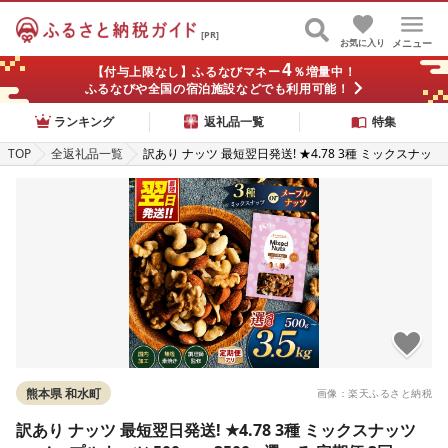
[PR]
お気に入り
メニュー
4
【付与上限なし】ふるなびマネー
％増量中！
ふるなびや全国の宿泊施設などでも利用可能！
ランキング
返礼品一覧
特集
TOP
全返礼品一覧
訳あり ナッツ 最短翌日発送! ★4.78 3種 ミックスナッ
ツ or メープルナッツ 500g 〜 3500g 選べる 定期便 3
回 〜 12回 素焼き アーモンド 生くるみ 素焼き カシュ
ーナッツ 熊本 和水町 おやつ 大容量 健康食 無塩 無添加
焙煎 人気 お菓子 スイーツ
熊本県 和水町
画像：楽天ふるさと納税
訳あり ナッツ 最短翌日発送! ★4.78 3種 ミックスナッツ