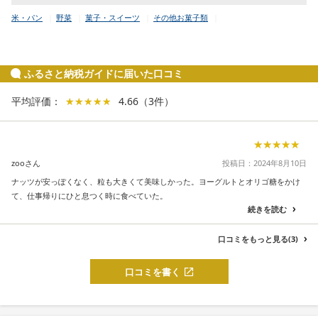
米・パン
野菜
菓子・スイーツ
その他お菓子類
ふるさと納税ガイドに届いた口コミ
平均評価：
★★★★★
★★★★★
4.66
（
3
件
）
★★★★★
★★★★★
zooさん
投稿日：2024年8月10日
ナッツが安っぽくなく、粒も大きくて美味しかった。ヨーグルトとオリゴ糖をかけ
て、仕事帰りにひと息つく時に食べていた。
続きを読む
口コミをもっと見る(3)
口コミを書く