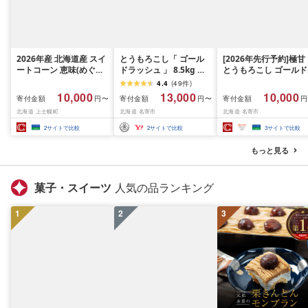
2026年産 北海道産 スイ
とうもろこし「 ゴール
[2026年先行予約]極甘
ートコーン 恵味(めぐみ)
ドラッシュ 」 8.5kg 以
とうもろこし ゴールド
スター☆ 15本 Lサイズ以
上 北海道 名寄 スイート
ラッシュ 5kg以上 11-1
4.4
(
49
件
)
上 約5kg フルーツのよ
コーン
本 特大 スイートコー
10,000
13,000
10,000
寄付金額
寄付金額
寄付金額
円〜
円〜
円
うに甘い 平均糖度18度
北海道 名寄市 なよろ
北海道 上士幌町
北海道 名寄市
北海道 名寄市
北海道 JA上士幌町 野菜
エロー 朝採れ 真空予
夏野菜 とうもろこし ト
冷蔵 トウモロコシ コ
2
サイトで比較
2
サイトで比較
3
サイトで比較
ウモロコシ スーパース
ン 玉蜀黍 生食 生で食
イートコーン 産地直送
られる 高糖度 フルー
もっと見る
冷蔵 ◆2026年8月下旬発
コーン 夏野菜 旬 TV紹
送開始予定 [010-V81]
お中元 夏ギフト 贈り
贈答用 御祝 御礼 クー
菓子・スイーツ
人気の品ランキング
便 産地直送 もぎたて 
容量 送料無料 8月 9月
1
2
3