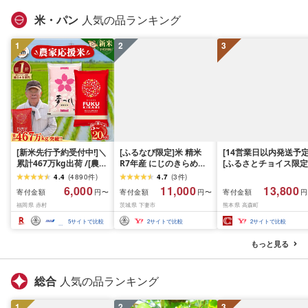
米・パン
人気の品ランキング
1
2
3
[新米先行予約受付中!]＼
[ふるなび限定]米 精米
[14営業日以内発送予定
累計467万kg出荷 /[農家
R7年産 にじのきらめき
[ふるさとチョイス限定
応援米]訳あり 令和7年産
10kg 10月 FN-Limited-
寄附額] [令和7年産] 
4.4
(
4890
件
)
4.7
(
3
件
)
令和8年産ふくきらり 夢
PR
だわら 熊本県 高森町 
6,000
11,000
13,800
寄付金額
寄付金額
寄付金額
円〜
円〜
円
つくし 5kg 10kg 15kg
リジナル米 計
福岡県 赤村
茨城県 下妻市
熊本県 高森町
20kg [選べる品種・内容
10kg(5kg×2袋)精米 お
量・出荷時期]複数原料
米 米 5kg×2 10kg
5
サイトで比較
2
サイトで比較
2
サイトで比較
米 白米 精米 国産 限定
ごはん ご飯 白飯 米 お米
もっと見る
ふるさと 人気 ランキン
グ
総合
人気の品ランキング
1
2
3