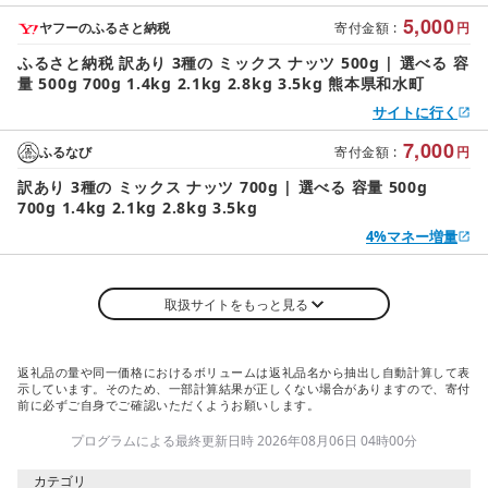
ンド 無添加 無塩 訳あり 規格外 不揃い
5,000
ヤフーのふるさと納税
寄付金額
:
円
ふるさと納税 訳あり 3種の ミックス ナッツ 500g | 選べる 容
量 500g 700g 1.4kg 2.1kg 2.8kg 3.5kg 熊本県和水町
サイトに行く
7,000
ふるなび
寄付金額
:
円
訳あり 3種の ミックス ナッツ 700g | 選べる 容量 500g
700g 1.4kg 2.1kg 2.8kg 3.5kg
4%マネー増量
取扱サイトをもっと見る
返礼品の量や同一価格におけるボリュームは返礼品名から抽出し自動計算して表
示しています。そのため、一部計算結果が正しくない場合がありますので、寄付
前に必ずご自身でご確認いただくようお願いします。
プログラムによる最終更新日時 2026年08月06日 04時00分
カテゴリ