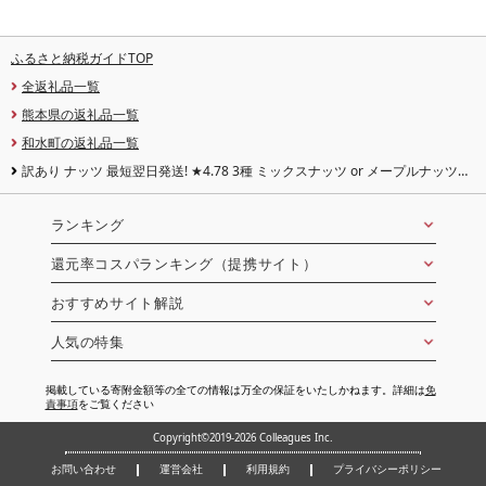
ふるさと納税ガイドTOP
全返礼品一覧
熊本県の返礼品一覧
和水町の返礼品一覧
訳あり ナッツ 最短翌日発送! ★4.78 3種 ミックスナッツ or メープルナッツ
500g 〜 3500g 選べる 定期便 3回 〜 12回 素焼き アーモンド 生くるみ 素焼き
カシューナッツ 熊本 和水町 おやつ 大容量 健康食 無塩 無添加 焙煎 人気 お菓子
スイーツ
ランキング
還元率コスパランキング（提携サイト）
おすすめサイト解説
人気の特集
掲載している寄附金額等の全ての情報は万全の保証をいたしかねます。詳細は
免
責事項
をご覧ください
Copyright©2019-2026 Colleagues Inc.
お問い合わせ
運営会社
利用規約
プライバシーポリシー