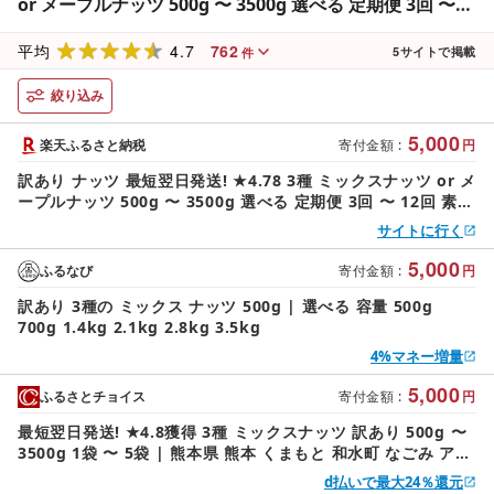
or メープルナッツ 500g 〜 3500g 選べる 定期便 3回 〜
12回 素焼き アーモンド 生くるみ 素焼き カシューナッツ
4.7
762
熊本 和水町 おやつ 大容量 健康食 無塩 無添加 焙煎 人気
平均
5
サイトで掲載
件
お菓子 スイーツ
絞り込み
5,000
楽天ふるさと納税
寄付金額
:
円
訳あり ナッツ 最短翌日発送! ★4.78 3種 ミックスナッツ or メ
ープルナッツ 500g 〜 3500g 選べる 定期便 3回 〜 12回 素焼
き アーモンド 生くるみ 素焼き カシューナッツ 熊本 和水町 お
サイトに行く
やつ 大容量 健康食 無塩 無添加 焙煎 人気 お菓子 スイーツ
5,000
ふるなび
寄付金額
:
円
訳あり 3種の ミックス ナッツ 500g | 選べる 容量 500g
700g 1.4kg 2.1kg 2.8kg 3.5kg
4%マネー増量
5,000
ふるさとチョイス
寄付金額
:
円
最短翌日発送! ★4.8獲得 3種 ミックスナッツ 訳あり 500g 〜
3500g 1袋 〜 5袋 | 熊本県 熊本 くまもと 和水町 なごみ アー
モンド くるみ カシューナッツ ダブル焙煎 目視検査 独自ブレ
d払いで最大24％還元