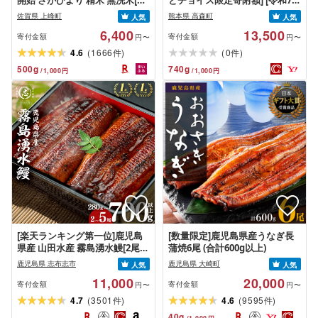
開始 さがびより 精米 無洗米[選
とチョイス限定寄附額] [令和7年
べる容量]★単一米★総合1位獲
産] 阿蘇だわら 熊本県 高森町 オ
佐賀県 上峰町
熊本県 高森町
人気
人気
得★選べる発送月★特A評価16
リジナル米 計10kg(5kg×2袋)精
6,400
13,500
年連続 7年産 定期便 佐賀県産米
米 お米 米 5kg×2 10kg
寄付金額
寄付金額
円〜
円〜
令和 先行予約 米 お米 精米 白米
(
)
(
)
4.6
1666
0
件
件
ブランド米 5kg 10kg 15kg
500
g
740
g
/
1,000
円
/
1,000
円
20kg 佐賀県産 数量限定
[楽天ランキング第一位]鹿児島
[数量限定]鹿児島県産うなぎ長
県産 山田水産 霧島湧水鰻[2尾
蒲焼6尾 (合計600g以上)
or 3尾 or 4尾 or 5尾](1尾140g)
鹿児島県 志布志市
鹿児島県 大崎町
人気
人気
うなぎ 鰻 ウナギ 2尾 3尾 4尾 5
11,000
20,000
尾 国産 蒲焼 かばやき 冷凍 惣菜
寄付金額
寄付金額
円〜
円〜
うな重 人気 期間限定[高評価
(
)
(
)
4.7
3501
4.6
9595
件
件
★4.74][山田水産]
40
g