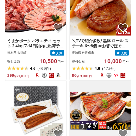
うまかポーク バラエティ セッ
＼TVで紹介多数/ 黒豚 ロール ス
ト 2.4kg [7-14日以内に出荷予定
テーキ 6〜8個 ≪お箸でほぐせ
(土日祝除く)](2.4kg)
るやわらかさ≫ 職人厳選 無添
熊本県 大津町
長崎県 佐世保市
人気
人気
加 小分け オリジナル ポーク ス
10,500
10,000
テーキ 子供も安心 豚 豚肉 セッ
寄付金額
寄付金額
円〜
円〜
ト ジューシー ギフト 贈り物 お
(
)
(
)
4.6
469
4.6
472
件
件
すすめ おかず 簡単調理 人気 送
296
g
80
g
/
1,000
円
/
1,000
円
料無料 長崎県 佐世保市 豊味館