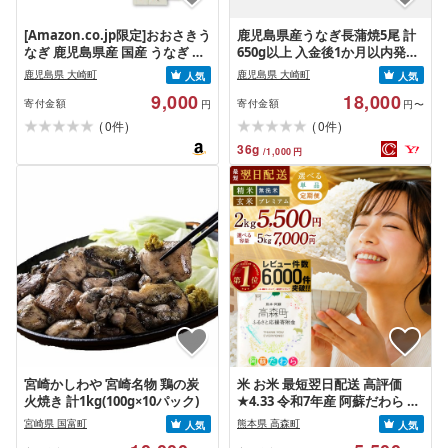
[Amazon.co.jp限定]おおさきう
鹿児島県産うなぎ長蒲焼5尾 計
なぎ 鹿児島県産 国産 うなぎ 長
650g以上 入金後1か月以内発送
蒲焼 2尾 計240g 鰻 ウナギ
| 国産 うなぎ 鰻 ウナギ 蒲焼き
鹿児島県 大崎町
鹿児島県 大崎町
人気
人気
蒲焼 かばやき unagi うなぎ蒲
9,000
18,000
焼 魚 魚介 魚貝 海鮮 うな重 蒲焼
寄付金額
寄付金額
円
円〜
訳あり ギフト 人気 おすすめ 鹿
(
)
(
)
0
0
件
件
児島県 大崎町 大隅半島 A995G
36
g
/
1,000
円
[会員限定のお礼の品][うなぎ蒲
焼 国産 うなぎ unagi 鰻 ウナギ
うなぎ蒲焼]
宮崎かしわや 宮崎名物 鶏の炭
米 お米 最短翌日配送 高評価
火焼き 計1kg(100g×10パック)
★4.33 令和7年産 阿蘇だわら 選
べる 容量 回数 ( 2kg〜20kg / 無
宮崎県 国富町
熊本県 高森町
人気
人気
洗米・精米・玄米・プレミアム