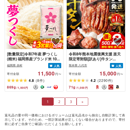
[数量限定]令和7年産 夢つくし
令和8年熊本地震復興支援 楽天
(精米) 福岡県産ブランド米 10kg
限定寄附額[訳あり]牛タン
(品番:3X11R7)
500g〜2kg 肉 牛肉 訳あり 牛タ
福岡県 赤村
熊本県 八代市
人気
人気
ン 冷凍 小分け 厚切り 薄切り 食
11,500
15,000
べ比べ 500g 1kg 1.5kg 2kg 牛
寄付金額
寄付金額
円〜
円〜
人気 ビーフ 牛たん ふるさと納
(
)
(
)
4.8
8
4.2
2290
件
件
税 ランキング スピード発送 送
869
g
71
g
/
1,000
円
/
1,000
円
料無料
1
2
3
»
返礼品の量や同一価格におけるボリュームは返礼品名から抽出し自動計算して表
示しています。そのため、一部計算結果が正しくない場合がありますので、寄付
前に必ずご自身でご確認いただくようお願いします。