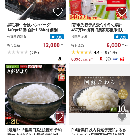
黒毛和牛合挽ハンバーグ
[新米先行予約受付中!]＼累計
140g×12個(合計1.68kg) 個別真
467万kg出荷 /[農家応援米]訳あ
空 惣菜 夕食 小分け 焼くだけ 簡
り 令和7年産 令和8年産ふくき
佐賀県 唐津市
福岡県 赤村
人気
人気
単調理 贈り物 唐津 ギフト
らり 夢つくし 5kg 10kg 15kg
12,000
6,000
20kg [選べる品種・内容量・出
寄付金額
寄付金額
円
円〜
荷時期]複数原料米 白米 精米 国
(
)
(
)
0
4.4
4891
件
件
産 限定 ごはん ご飯 白飯 米 お米
833
g
/
1,000
円
ふるさと 人気 ランキング
[最短3〜5営業日発送]新米 予約
[14営業日以内発送予定][ふるさ