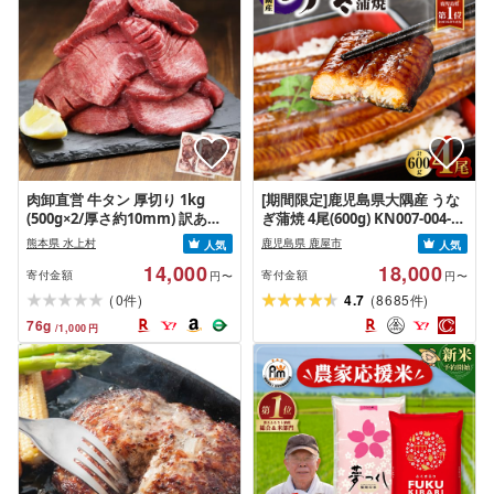
肉卸直営 牛タン 厚切り 1kg
[期間限定]鹿児島県大隅産 うな
(500g×2/厚さ約10mm) 訳あり
ぎ蒲焼 4尾(600g) KN007-004-
訳有り肉 牛肉 焼肉 冷凍 スライ
04-cp18 うなぎ 鰻 魚 惣菜 総菜
熊本県 水上村
鹿児島県 鹿屋市
人気
人気
ス 業務用 バーベキュー BBQ お
14,000
18,000
つまみ ギフト お祝い お中元 夏
寄付金額
寄付金額
円〜
円〜
ギフト
(
)
(
)
0
4.7
8685
件
件
76
g
/
1,000
円