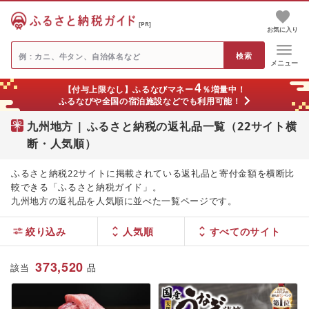
[PR]
お気に入り
メニュー
4
【付与上限なし】ふるなびマネー
％増量中！
ふるなびや全国の宿泊施設などでも利用可能！
九州地方 | ふるさと納税の返礼品一覧（22サイト横
断・人気順）
ふるさと納税22サイトに掲載されている返礼品と寄付金額を横断比
較できる「ふるさと納税ガイド」。
九州地方の返礼品を人気順に並べた一覧ページです。
絞り込み
人気順
373,520
該当
品