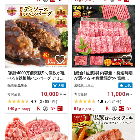
/
1,000
円
[累計4000万個突破!]＼個数が選
[総合1位獲得] 内容量・発送時期
べる!/鉄板焼ハンバーグ デミソ
が選べる ≪数量限定≫ 宮崎牛
ース 10個〜20個 温めるだけ 福
赤身 スライス 焼肉 国産 肉 牛肉
福岡県 飯塚市
宮崎県 日南市
人気
人気
岡 飯塚 冷凍 小分け 大容量 ハン
薄切り 黒毛和牛 A4 A5 人気 小
10,000
11,000
バーグ 肉 牛 簡単調理 特製 湯煎
分け 焼き肉 すき焼き しゃぶし
寄付金額
寄付金額
円〜
円〜
人気 お試し
ゃぶ 牛丼 BBQ ギフト 贈り物 お
(
)
(
)
4.7
27884
4.6
5121
件
件
すすめ 畜産農家応援 ミヤチク
140
g
55
g
/
1,000
円
/
1,000
円
冷凍 宮崎県 日南市 送料無料