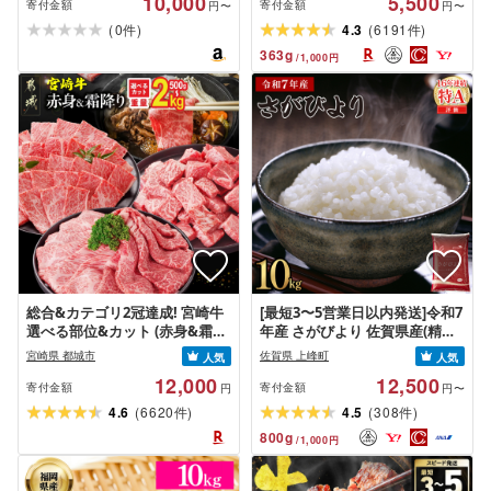
10,000
5,500
/ 1〜12回 ) TVで紹介!ノンスト
寄付金額
寄付金額
円〜
円〜
ップで話題 最強配送 R7 熊本県
(
)
(
)
0
4.3
6191
件
件
高森町 白米 ブレンド米 2kg
363
g
/
1,000
円
5kg 10kg 15kg 20kg
総合&カテゴリ2冠達成! 宮崎牛
[最短3〜5営業日以内発送]令和7
選べる部位&カット (赤身&霜降
年産 さがびより 佐賀県産(精
り)or(赤身のみ) 500g 1kg
米)10kg
宮崎県 都城市
佐賀県 上峰町
人気
人気
2kg[発送時期が選べる] 牛肉 焼
12,000
12,500
肉 すき焼き しゃぶしゃぶ ステ
寄付金額
寄付金額
円
円〜
ーキ ギフト お中元 夏ギフト 送
(
)
(
)
4.6
6620
4.5
308
件
件
料無料 SKU-N203 [宮崎県都城
800
g
/
1,000
円
市]