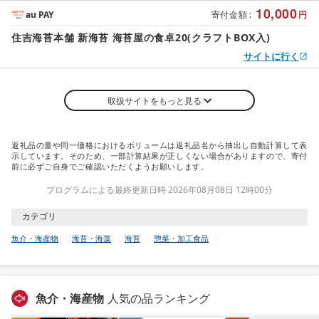
10,000
au PAY
寄付金額
:
円
住吉海苔本舗 新海苔 海苔屋の食卓20(クラフトBOX入)
サイトに行く
取扱サイトをもっと見る
返礼品の量や同一価格におけるボリュームは返礼品名から抽出し自動計算して表
示しています。そのため、一部計算結果が正しくない場合がありますので、寄付
前に必ずご自身でご確認いただくようお願いします。
プログラムによる最終更新日時 2026年08月08日 12時00分
カテゴリ
魚介・海産物
海苔・海藻
海苔
惣菜・加工食品
魚介・海産物
人気の品ランキング