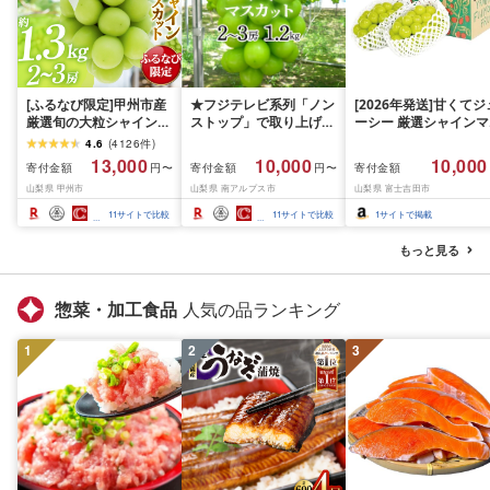
[ふるなび限定]甲州市産
★フジテレビ系列「ノン
[2026年発送]甘くてジ
厳選旬の大粒シャインマ
ストップ」で取り上げら
ーシー 厳選シャインマ
スカット 約1.3kg 2〜3
れました!★[2026年発送
スカット1.2kg (2026
4.6
(
4126
件
)
房[2026年発送]
先行予約]南アルプス市
月前半(1〜15日)から1
13,000
10,000
10,000
寄付金額
寄付金額
寄付金額
円〜
円〜
(MG)B12-472 FN-
産シャインマスカット
月下旬までの発送) フ
山梨県 甲州市
山梨県 南アルプス市
山梨県 富士吉田市
Limited-VO シャインマ
1.2kg以上(2〜3房)ふる
ーツ ぶどう 果物 山梨
スカット フルーツ
さと納税 おすすめ 山梨
産 2026 旬 大粒 高級 
11
サイトで比較
11
サイトで比較
1
サイトで掲載
県 南アルプス市 送料無
ドウ 葡萄 富士吉田市
料 AL
もっと見る
惣菜・加工食品
人気の品ランキング
1
2
3