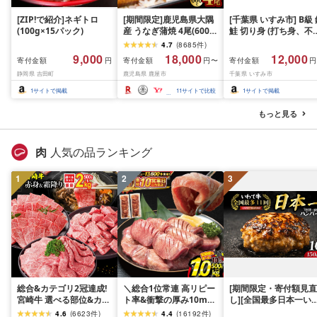
[ZIP!で紹介]ネギトロ
[期間限定]鹿児島県大隅
[千葉県 いすみ市] B級
(100g×15パック)
産 うなぎ蒲焼 4尾(600g)
鮭 切り身 (打ち身、不
KN007-004-04-cp18 う
い、色飛び) 約2.4kg 
4.7
(
8685
件
)
なぎ 鰻 魚 惣菜 総菜
凍 魚 訳あり 海鮮 西川
9,000
18,000
12,000
寄付金額
寄付金額
寄付金額
円
円〜
円
おつまみ おかず
静岡県 吉田町
鹿児島県 鹿屋市
千葉県 いすみ市
1
サイトで掲載
11
サイトで比較
1
サイトで掲載
もっと見る
肉
人気の品ランキング
1
2
3
総合&カテゴリ2冠達成!
＼総合1位常連 高リピー
[期間限定・寄付額見直
宮崎牛 選べる部位&カッ
ト率&衝撃の厚み10mm
し][全国最多日本一い
ト (赤身&霜降り)or(赤身
厚切り牛タン 塩味/ ≪ス
て牛入り]ハンバーグ
4.6
(
6623
件
)
4.4
(
16192
件
)