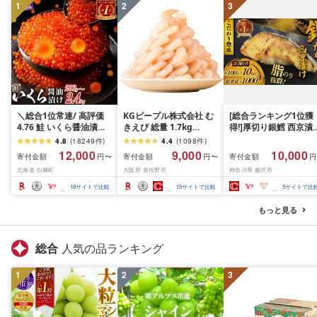
1
2
3
＼総合1位常連/ 高評価
KGピープル株式会社 む
[総合ランキング1位獲
4.76 鮭 いくら醤油漬け
きえび 総量 1.7kg
得!]厚切り銀鱈 西京漬
ふるさと納税 いくら
(850g×2P) 特大 5Lサイ
訳あり 銀鱈 西京漬け 
4.8
(
18249
件
)
4.4
(
1098
件
)
200g / 400g / 800g /
ズ バナメイエビ バラ凍
約 1,000g (約 100g × 
12,000
9,000
10,000
寄付金額
寄付金額
寄付金額
円〜
円〜
円
1.6kg / 2.4kg 200g パッ
結 下処理不要 サイズ不
切) 西京味噌 西京みそ 
北海道 白糠町
大阪府 泉佐野市
神奈川県 藤沢市
ク[選べる容量] 醤油漬け
揃い 訳あり
噌漬け みそ 味噌 鮮魚 
海鮮 イクラ 小分け ふる
介 銀だら 銀ダラ ギン
18
サイトで比較
15
サイトで比較
5
サイトで比
さと ランキング 人気 ギ
ラ ぎんだら 鱈 タラ 魚
フト 高評価 ふるさと納
西京焼き 西京漬 西京
もっと見る
税 北海道 白糠町
き 冷凍 厳選 鮮魚 漬け
漬魚 新鮮 小分け 人気
礼品 おかず おつまみ 
総合
人気の品ランキング
酒のあて 家計応援
10000円 魚喜 神奈川 
1
2
3
南 藤沢