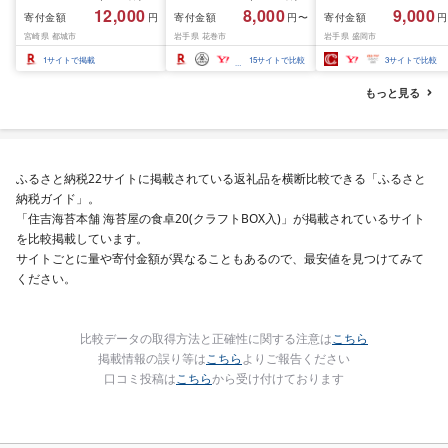
のみ) 500g 1kg 2kg[発
ピード発送!!10営業日以
1.5kg(150g×10個) い
12,000
8,000
9,000
寄付金額
寄付金額
寄付金額
円
円〜
円
送時期が選べる] 牛肉 焼
内発送≫ 選べる内容量
て牛 × 岩中豚 ハンバー
宮崎県 都城市
岩手県 花巻市
岩手県 盛岡市
肉 すき焼き しゃぶしゃ
500g / 1kg 定期便 毎月
グ 合挽き 合い挽き 黒
ぶ ステーキ ギフト お中
届く 牛肉 肉 BBQ ふるさ
和牛 人気 冷凍 個包装 
1
サイトで掲載
15
サイトで比較
3
サイトで比較
元 夏ギフト 送料無料
と 人気 ランキング 岩手
分け 冷凍 牛肉 豚肉 和
SKU-N203 [宮崎県都城
県 花巻市
ビーフ ポーク はんば
もっと見る
市]
ぐ 挽肉 お肉 ミンチ 肉
お弁当 hannba-gu ラ
キング 1位 1万円以下 
手県 盛岡市 東北 岩手 
岡 shikoku001k
ふるさと納税22サイトに掲載されている返礼品を横断比較できる「ふるさと
納税ガイド」。
「住吉海苔本舗 海苔屋の食卓20(クラフトBOX入)」が掲載されているサイト
を比較掲載しています。
サイトごとに量や寄付金額が異なることもあるので、最安値を見つけてみて
ください。
比較データの取得方法と正確性に関する注意は
こちら
掲載情報の誤り等は
こちら
よりご報告ください
口コミ投稿は
こちら
から受け付けております