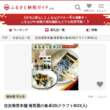
[PR]
お気に入り
メニュー
4
【付与上限なし】ふるなびマネー
％増量中！
ふるなびや全国の宿泊施設などでも利用可能！
ランキング
返礼品一覧
特集
TOP
全返礼品一覧
住吉海苔本舗 海苔屋の食卓20(クラフトBOX入)
熊本県 宇土市
画像：ふるなび
住吉海苔本舗 海苔屋の食卓20(クラフトBOX入)