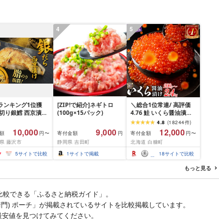
4
5
ランキング1位獲
[ZIP!で紹介]ネギトロ
＼総合1位常連/ 高評価
厚切り銀鱈 西京漬け
(100g×15パック)
4.76 鮭 いくら醤油漬け
 銀鱈 西京漬け 計
ふるさと納税 いくら
4.8
(
18244
件
)
00g (約 100g × 10
200g / 400g / 800g /
10,000
9,000
12,000
額
寄付金額
寄付金額
円〜
円
円〜
西京味噌 西京みそ 味
1.6kg / 2.4kg 200g パッ
県 藤沢市
静岡県 吉田町
北海道 白糠町
 みそ 味噌 鮮魚 魚
ク[選べる容量] 醤油漬け
だら 銀ダラ ギンダ
海鮮 イクラ 小分け ふる
5
サイトで比較
1
サイトで掲載
18
サイトで比較
んだら 鱈 タラ 魚
さと ランキング 人気 ギ
き 西京漬 西京や
フト 高評価 ふるさと納
もっと見る
凍 厳選 鮮魚 漬け魚
税 北海道 白糠町
新鮮 小分け 人気返
おかず おつまみ お
比較できる「ふるさと納税ガイド」。
て 家計応援
衛門) ポーチ」が掲載されているサイトを比較掲載しています。
00円 魚喜 神奈川 湘
沢
最安値を見つけてみてください。