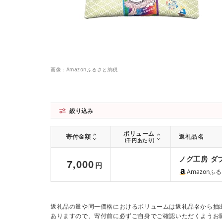
画像：Amazonふるさと納税
絞り込み
ボリューム
寄付金額
返礼品名
(千円あたり)
ノグ工房 ダ
7,000
円
Amazonふ
返礼品の量や同一価格におけるボリュームは返礼品名から抽
ありますので、寄付前に必ずご自身でご確認いただくようお