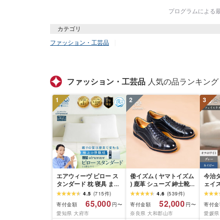
プログラムによる最終
カテゴリ
ファッション・工芸品
ファッション・工芸品
人気の品ランキング
1
2
3
エアウィーヴ ピロー ス
倭イズム ( ヤマトイズム
今治タ
タンダード 枕 寝具 まく
) 鹿革 シューズ 紳士靴
ェイス
ら マクラ 睡眠 快眠 | 高
YA3300 ( ブラック ) ファ
2・4
4.5
(
715
件
)
4.6
(
539
件
)
反発 枕 まくら 洗える 洗
ッション 靴 シューズ 革
ワイト
65,000
52,000
寄付金額
寄付金額
寄付金
円〜
円〜
える枕 洗えるまくら ウ
製品 革靴 お洒落 レザー
[IA
愛知県 大府市
奈良県 大和郡山市
愛媛県
ォッシャブル枕 高さ調
シューズ やわらかい 快
タオル