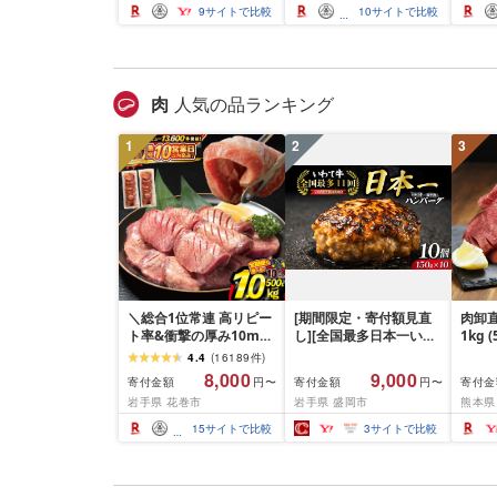
整 枕 快眠まくら 高反発
適 履き心地 3E
かい 
9
サイトで比較
10
サイトで比較
枕 高反発まくら ストレ
タオ
ートネック ギフト エア
フェ
ウィーブ
綿 選
オル
肉
人気の品ランキング
1
2
3
＼総合1位常連 高リピー
[期間限定・寄付額見直
肉卸直
ト率&衝撃の厚み10mm
し][全国最多日本一いわ
1kg 
厚切り牛タン 塩味/ ≪ス
て牛入り]ハンバーグ
10m
4.4
(
16189
件
)
ピード発送!!10営業日以
1.5kg(150g×10個) いわ
牛肉 
8,000
9,000
寄付金額
寄付金額
寄付金
円〜
円〜
内発送≫ 選べる内容量
て牛 × 岩中豚 ハンバー
業務
岩手県 花巻市
岩手県 盛岡市
熊本県
500g / 1kg 定期便 毎月
グ 合挽き 合い挽き 黒毛
BBQ
届く 牛肉 肉 BBQ ふるさ
和牛 人気 冷凍 個包装 小
祝い 
15
サイトで比較
3
サイトで比較
と 人気 ランキング 岩手
分け 冷凍 牛肉 豚肉 和牛
県 花巻市
ビーフ ポーク はんばー
ぐ 挽肉 お肉 ミンチ 肉
お弁当 hannba-gu ラン