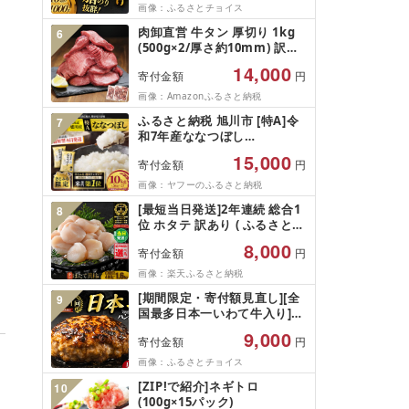
そ 味噌漬け みそ 味噌 鮮魚 魚
画像：ふるさとチョイス
介 銀だら 銀ダラ ギンダラ ぎ
肉卸直営 牛タン 厚切り 1kg
6
んだら 鱈 タラ 魚 西京焼き 西
(500g×2/厚さ約10mm) 訳あ
京漬 西京やき 冷凍 厳選 鮮魚
り 訳有り肉 牛肉 焼肉 冷凍 ス
漬け魚 漬魚 新鮮 小分け 人気
14,000
寄付金額
円
ライス 業務用 バーベキュー
返礼品 おかず おつまみ お酒
BBQ おつまみ ギフト お祝い
画像：Amazonふるさと納税
のあて 家計応援 10000円 魚
お中元 夏ギフト
喜 神奈川 湘南 藤沢
ふるさと納税 旭川市 [特A]令
7
和7年産ななつぼし
10kg(5kg×2)北海道旭川産 米
15,000
寄付金額
円
お米[さとふる限定]_05957
画像：ヤフーのふるさと納税
[最短当日発送]2年連続 総合1
8
位 ホタテ 訳あり ( ふるさと納
税 ほたて ふるさと納税 訳あ
8,000
寄付金額
円
り 帆立 ふるさと わけあり ホ
タテ貝柱 貝 人気 不揃い 刺身
画像：楽天ふるさと納税
規格外 魚介 ランキング 海鮮
[期間限定・寄付額見直し][全
9
冷凍 発送時期が選べる 北海道
国最多日本一いわて牛入り]ハ
別海町 )(クラウドファンディ
ンバーグ 1.5kg(150g×10個)
ング対象)
9,000
寄付金額
円
いわて牛 × 岩中豚 ハンバーグ
合挽き 合い挽き 黒毛和牛 人
画像：ふるさとチョイス
気 冷凍 個包装 小分け 冷凍 牛
[ZIP!で紹介]ネギトロ
10
肉 豚肉 和牛 ビーフ ポーク は
(100g×15パック)
んばーぐ 挽肉 お肉 ミンチ 肉