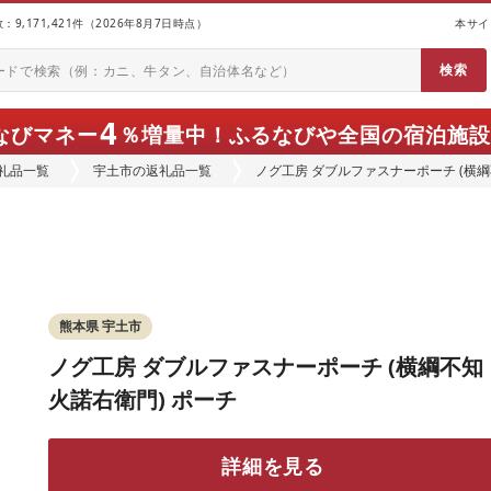
9,171,421件（2026年8月7日時点）
本サイ
4
なびマネー
％増量中！
ふるなびや全国の宿泊施設
礼品一覧
宇土市の返礼品一覧
ノグ工房 ダブルファスナーポーチ (横綱
熊本県 宇土市
ノグ工房 ダブルファスナーポーチ (横綱不知
火諾右衛門) ポーチ
詳細を見る