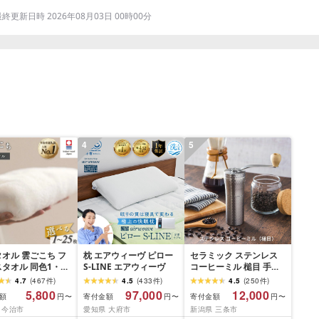
更新日時 2026年08月03日 00時00分
4
5
オル 雲ごこち フ
枕 エアウィーヴ ピロー
セラミック ステンレス
タオル 同色1・
S-LINE エアウィーヴ
コーヒーミル 槌目 手動
・12・25枚 [オフホ
手挽き コンパクト 珈琲
4.7
(
467
件
)
4.5
(
433
件
)
4.5
(
250
件
)
/グレー/コン]
ミル 珈琲 コーヒー 登山
5,800
97,000
12,000
額
寄付金額
寄付金額
円〜
円〜
円〜
05010]今治フェイス
調理器具 キャンプ用品
 今治市
愛知県 大府市
新潟県 三条市
 ふんわり やわら
アウトドア用品 ソロキ