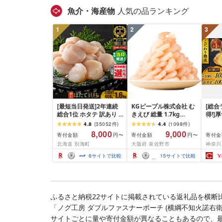
キング 1位 1万円以下 岩
魚介・海産物
人気の品ランキング
手県 盛岡市 東北 岩手 盛
岡 shikoku001k
1
2
3
[最短当日発送]2年連続
KGピープル株式会社 む
[総合
総合1位 ホタテ 訳あり (
きえび 総量 1.7kg
得!]
ふるさと納税 ほたて ふ
(850g×2P) 特大 5Lサイ
訳あり
4.8
(
35052
件
)
4.4
(
1098
件
)
るさと納税 訳あり 帆立
ズ バナメイエビ バラ凍
約 1,0
8,000
9,000
寄付金額
寄付金額
寄付金
円〜
円〜
ふるさと わけあり ホタ
結 下処理不要 サイズ不
切) 
北海道 別海町
大阪府 泉佐野市
神奈川
テ貝柱 貝 人気 不揃い 刺
揃い 訳あり
噌漬け
身 規格外 魚介 ランキン
介 銀
6
サイトで比較
15
サイトで比較
グ 海鮮 冷凍 発送時期が
ラ ぎ
選べる 北海道 別海町 )
西京焼
(クラウドファンディン
き 冷
グ対象)
漬魚 
礼品 
ふるさと納税22サイトに掲載されている返礼品を横断
酒のあ
「ノグ工房 ダブルファスナーポーチ (横綱不知火諾右
100
南 藤
サイトごとに量や寄付金額が異なることもあるので、