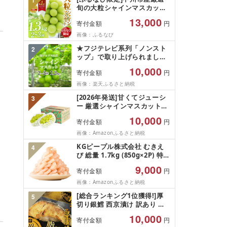
1
旬の大粒シャインマスカット
約1.3kg 2〜3房[2026年発送]
13,000
寄付金額
円
(MG)B12-472 FN-Limited-
VO シャインマスカット フル
画像：ふるなび
ーツ
★フジテレビ系列「ノンスト
2
ップ」で取り上げられました!
★[2026年発送先行予約]南ア
10,000
寄付金額
円
ルプス市産シャインマスカッ
ト1.2kg以上(2〜3房)ふるさと
画像：楽天ふるさと納税
納税 おすすめ 山梨県 南アル
[2026年発送]甘くてジューシ
3
プス市 送料無料 AL
ー 厳選シャインマスカット
1.2kg (2026年9月前半(1〜15
10,000
寄付金額
円
日)から10月下旬までの発送)
フルーツ ぶどう 果物 山梨県
画像：Amazonふるさと納税
産 2026 旬 大粒 高級 ブドウ
KGピープル株式会社 むきえ
4
葡萄 富士吉田市
び 総量 1.7kg (850g×2P) 特大
5Lサイズ バナメイエビ バラ
9,000
寄付金額
円
凍結 下処理不要 サイズ不揃い
訳あり
画像：Amazonふるさと納税
[総合ランキング1位獲得!]厚
5
切り銀鱈 西京漬け 訳あり 銀
鱈 西京漬け 計約 1,000g (約
10,000
寄付金額
円
100g × 10切) 西京味噌 西京み