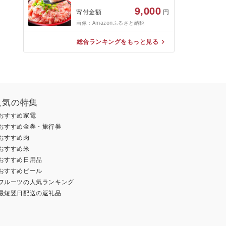
お弁当 hannba-gu ランキン
9,000
寄付金額
円
グ 1位 1万円以下 岩手県 盛岡
画像：Amazonふるさと納税
市 東北 岩手 盛岡
shikoku001k
総合ランキングをもっと見る
人気の特集
おすすめ家電
おすすめ金券・旅行券
おすすめ肉
おすすめ米
おすすめ日用品
おすすめビール
フルーツの人気ランキング
最短翌日配送の返礼品