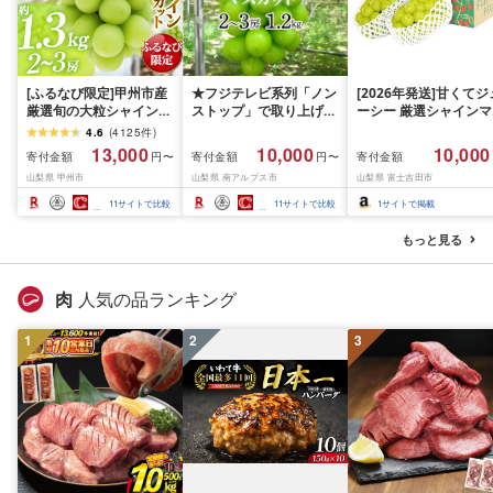
[ふるなび限定]甲州市産
★フジテレビ系列「ノン
[2026年発送]甘くてジ
厳選旬の大粒シャインマ
ストップ」で取り上げら
ーシー 厳選シャインマ
スカット 約1.3kg 2〜3
れました!★[2026年発送
スカット1.2kg (2026
4.6
(
4125
件
)
房[2026年発送]
先行予約]南アルプス市
月前半(1〜15日)から1
13,000
10,000
10,000
寄付金額
寄付金額
寄付金額
円〜
円〜
(MG)B12-472 FN-
産シャインマスカット
月下旬までの発送) フ
山梨県 甲州市
山梨県 南アルプス市
山梨県 富士吉田市
Limited-VO シャインマ
1.2kg以上(2〜3房)ふる
ーツ ぶどう 果物 山梨
スカット フルーツ
さと納税 おすすめ 山梨
産 2026 旬 大粒 高級 
11
サイトで比較
11
サイトで比較
1
サイトで掲載
県 南アルプス市 送料無
ドウ 葡萄 富士吉田市
料 AL
もっと見る
肉
人気の品ランキング
1
2
3