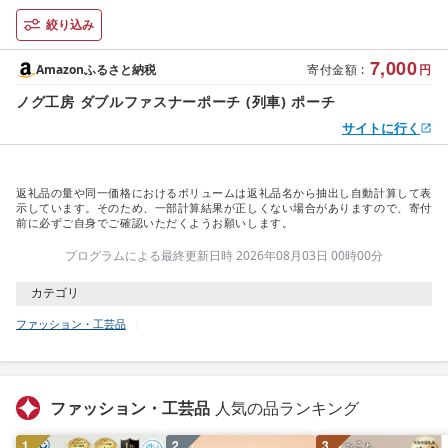
絞り込み
7,000
Amazonふるさと納税
寄付金額
:
円
ノグ工房 ダブルファスナーポーチ (列車) ポーチ
サイトに行く
返礼品の量や同一価格におけるボリュームは返礼品名から抽出し自動計算して表
示しています。そのため、一部計算結果が正しくない場合がありますので、寄付
前に必ずご自身でご確認いただくようお願いします。
プログラムによる最終更新日時 2026年08月03日 00時00分
カテゴリ
ファッション・工芸品
ファッション・工芸品
人気の品ランキング
1
2
3