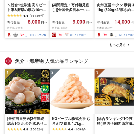
＼総合1位常連 高リピー
[期間限定・寄付額見直
肉卸直営 牛タン 厚切
ト率&衝撃の厚み10mm
し][全国最多日本一いわ
1kg (500g×2/厚さ約
厚切り牛タン 塩味/ ≪ス
て牛入り]ハンバーグ
10mm) 訳あり 訳有り
4.4
(
16189
件
)
ピード発送!!10営業日以
1.5kg(150g×10個) いわ
牛肉 焼肉 冷凍 スライ
8,000
9,000
14,000
寄付金額
寄付金額
寄付金額
円〜
円〜
円
内発送≫ 選べる内容量
て牛 × 岩中豚 ハンバー
業務用 バーベキュー
岩手県 花巻市
岩手県 盛岡市
熊本県 水上村
500g / 1kg 定期便 毎月
グ 合挽き 合い挽き 黒毛
BBQ おつまみ ギフト 
届く 牛肉 肉 BBQ ふるさ
和牛 人気 冷凍 個包装 小
祝い お中元 夏ギフト
15
サイトで比較
3
サイトで比較
5
サイトで比
と 人気 ランキング 岩手
分け 冷凍 牛肉 豚肉 和牛
県 花巻市
ビーフ ポーク はんばー
もっと見る
ぐ 挽肉 お肉 ミンチ 肉
お弁当 hannba-gu ラン
キング 1位 1万円以下 岩
魚介・海産物
人気の品ランキング
手県 盛岡市 東北 岩手 盛
岡 shikoku001k
1
2
3
[最短当日発送]2年連続
KGピープル株式会社 む
[総合ランキング1位獲
総合1位 ホタテ 訳あり (
きえび 総量 1.7kg
得!]厚切り銀鱈 西京漬
ふるさと納税 ほたて ふ
(850g×2P) 特大 5Lサイ
訳あり 銀鱈 西京漬け 
4.8
(
35052
件
)
4.4
(
1098
件
)
るさと納税 訳あり 帆立
ズ バナメイエビ バラ凍
約 1,000g (約 100g × 