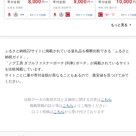
8,000
9,000
10,000
寄付金額
寄付金額
寄付金額
円〜
円〜
円
ふるさと わけあり ホタ
結 下処理不要 サイズ不
切) 西京味噌 西京みそ 
北海道 別海町
大阪府 泉佐野市
神奈川県 藤沢市
テ貝柱 貝 人気 不揃い 刺
揃い 訳あり
噌漬け みそ 味噌 鮮魚 
身 規格外 魚介 ランキン
介 銀だら 銀ダラ ギン
6
サイトで比較
15
サイトで比較
5
サイトで比
グ 海鮮 冷凍 発送時期が
ラ ぎんだら 鱈 タラ 魚
選べる 北海道 別海町 )
西京焼き 西京漬 西京
もっと見る
(クラウドファンディン
き 冷凍 厳選 鮮魚 漬け
グ対象)
漬魚 新鮮 小分け 人気
礼品 おかず おつまみ 
酒のあて 家計応援
10000円 魚喜 神奈川 
ふるさと納税22サイトに掲載されている返礼品を横断比較できる「ふるさと
南 藤沢
納税ガイド」。
「ノグ工房 ダブルファスナーポーチ (列車) ポーチ」が掲載されているサイト
を比較掲載しています。
サイトごとに量や寄付金額が異なることもあるので、最安値を見つけてみて
ください。
比較データの取得方法と正確性に関する注意は
こちら
掲載情報の誤り等は
こちら
よりご報告ください
口コミ投稿は
こちら
から受け付けております