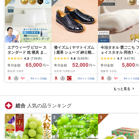
エアウィーヴ ピロー ス
倭イズム ( ヤマトイズム
今治タオル 雲ごこち 
タンダード 枕 寝具 まく
) 鹿革 シューズ 紳士靴
ェイスタオル 同色1・
ら マクラ 睡眠 快眠 | 高
YA3300 ( ブラック ) ファ
2・4・12・25枚 [オ
4.5
(
709
件
)
4.6
(
539
件
)
4.7
(
467
件
)
反発 枕 まくら 洗える 洗
ッション 靴 シューズ 革
ワイト/グレー/コン]
65,000
52,000
5,800
寄付金額
寄付金額
寄付金額
円〜
円〜
円
える枕 洗えるまくら ウ
製品 革靴 お洒落 レザー
[IA05010]今治フェイ
愛知県 大府市
奈良県 大和郡山市
愛媛県 今治市
ォッシャブル枕 高さ調
シューズ やわらかい 快
タオル ふんわり やわ
整 枕 快眠まくら 高反発
適 履き心地 3E
かい 国産 高級 ふんわ
9
サイトで比較
10
サイトで比較
9
サイトで比
枕 高反発まくら ストレ
タオル フェースタオル
ートネック ギフト エア
フェイスタオルセット
もっと見る
ウィーブ
綿 選べるカラー 丸山
オル
総合
人気の品ランキング
1
2
3