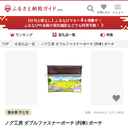
[PR]
お気に入り
メニュー
4
【付与上限なし】ふるなびマネー
％増量中！
ふるなびや全国の宿泊施設などでも利用可能！
ランキング
返礼品一覧
特集
TOP
全返礼品一覧
ノグ工房 ダブルファスナーポーチ (列車) ポーチ
熊本県 宇土市
画像：Amazonふるさと納税
ノグ工房 ダブルファスナーポーチ (列車) ポーチ