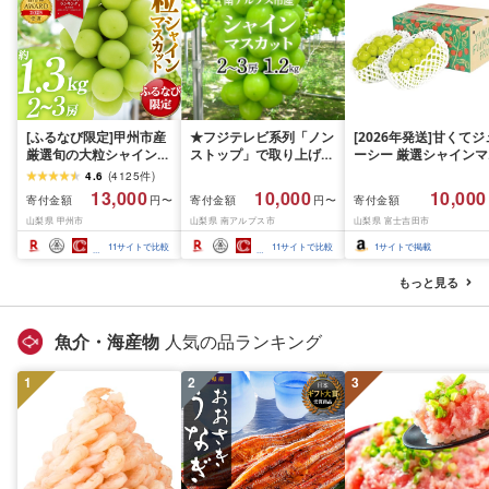
[ふるなび限定]甲州市産
★フジテレビ系列「ノン
[2026年発送]甘くてジ
厳選旬の大粒シャインマ
ストップ」で取り上げら
ーシー 厳選シャインマ
スカット 約1.3kg 2〜3
れました!★[2026年発送
スカット1.2kg (2026
4.6
(
4125
件
)
房[2026年発送]
先行予約]南アルプス市
月前半(1〜15日)から1
13,000
10,000
10,000
寄付金額
寄付金額
寄付金額
円〜
円〜
(MG)B12-472 FN-
産シャインマスカット
月下旬までの発送) フ
山梨県 甲州市
山梨県 南アルプス市
山梨県 富士吉田市
Limited-VO シャインマ
1.2kg以上(2〜3房)ふる
ーツ ぶどう 果物 山梨
スカット フルーツ
さと納税 おすすめ 山梨
産 2026 旬 大粒 高級 
11
サイトで比較
11
サイトで比較
1
サイトで掲載
県 南アルプス市 送料無
ドウ 葡萄 富士吉田市
料 AL
もっと見る
魚介・海産物
人気の品ランキング
1
2
3