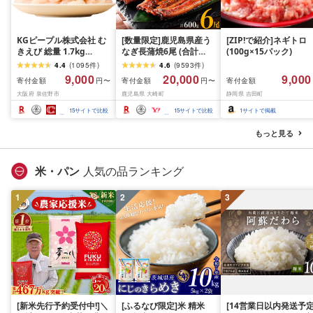
KGピープル株式会社 む
[数量限定]鹿児島県産う
[ZIP!で紹介]ネギトロ
きえび 総量 1.7kg
なぎ長蒲焼6尾 (合計
(100g×15パック)
(850g×2P) 特大 5Lサイ
600g以上)
4.4
(
1095
件
)
4.6
(
9593
件
)
ズ バナメイエビ バラ凍
9,000
20,000
9,000
寄付金額
寄付金額
寄付金額
円〜
円〜
結 下処理不要 サイズ不
大阪府 泉佐野市
鹿児島県 大崎町
静岡県 吉田町
揃い 訳あり
15
サイトで比較
15
サイトで比較
1
サイトで掲載
もっと見る
米・パン
人気の品ランキング
1
2
3
[新米先行予約受付中!]＼
[ふるなび限定]米 精米
[14営業日以内発送予定