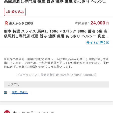
高級馬刺し専門店 桜屋 旨み 濃厚 厳選 あっさり ヘルシー
真空冷凍 肉 馬肉 赤身 刺身 お寿司 肉寿司 生食 生肉 おつ
まみ 酒の肴 おかず 冷凍 お取り寄せ グルメ 送料無料 [熊
絞り込み
本県宇土市]
24,000
楽天ふるさと納税
寄付金額
:
円
熊本 特選 スライス 馬刺し 100g × 3パック 300g 醤油 6袋 高
級馬刺し専門店 桜屋 旨み 濃厚 厳選 あっさり ヘルシー 真空冷
凍 肉 馬肉 赤身 刺身 お寿司 肉寿司 生食 生肉 おつまみ 酒の肴
サイトに行く
おかず 冷凍 お取り寄せ グルメ 送料無料 [熊本県宇土市]
返礼品の量や同一価格におけるボリュームは返礼品名から抽出し自動計算して表
示しています。そのため、一部計算結果が正しくない場合がありますので、寄付
前に必ずご自身でご確認いただくようお願いします。
プログラムによる最終更新日時 2026年08月05日 06時00分
カテゴリ
肉
馬肉・馬刺し