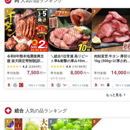
肉
人気の品ランキング
1
2
3
令和8年熊本地震復興支
＼総合1位常連 高リピー
肉卸直営 牛タン 厚切
援 楽天限定寄附額[訳あ
ト率&衝撃の厚み10mm
1kg (500g×2/厚さ約
り]牛タン 500g〜2kg 肉
厚切り牛タン 塩味/ ≪ス
10mm) 訳あり 訳有り
4.2
(
2290
件
)
4.4
(
16189
件
)
牛肉 訳あり 牛タン 冷凍
ピード発送!!10営業日以
牛肉 焼肉 冷凍 スライ
7,500
8,000
14,000
寄付金額
寄付金額
寄付金額
円〜
円〜
円
小分け 厚切り 薄切り 食
内発送≫ 選べる内容量
業務用 バーベキュー
熊本県 八代市
岩手県 花巻市
熊本県 水上村
べ比べ 500g 1kg 1.5kg
500g / 1kg 定期便 毎月
BBQ おつまみ ギフト 
2kg 牛 人気 ビーフ 牛た
届く 牛肉 肉 BBQ ふるさ
祝い お中元 夏ギフト
13
サイトで比較
15
サイトで比較
5
サイトで比
ん ふるさと納税 ランキ
と 人気 ランキング 岩手
ング スピード発送 送料
県 花巻市
もっと見る
無料
総合
人気の品ランキング
1
2
3