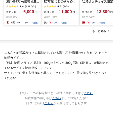
累計467万kg出荷 /[農家
R7年産 にじのきらめき
[ふるさとチョイス限定
応援米]訳あり 令和7年産
10kg 10月 FN-Limited-
寄附額] [令和7年産] 
4.4
(
4886
件
)
4.7
(
3
件
)
令和8年産ふくきらり 夢
PR
だわら 熊本県 高森町 
6,000
11,000
13,800
寄付金額
寄付金額
寄付金額
円〜
円〜
円
つくし 5kg 10kg 15kg
リジナル米 計
福岡県 赤村
茨城県 下妻市
熊本県 高森町
20kg [選べる品種・内容
10kg(5kg×2袋)精米 お
量・出荷時期]複数原料
米 米 5kg×2 10kg
5
サイトで比較
2
サイトで比較
2
サイトで比較
米 白米 精米 国産 限定
ごはん ご飯 白飯 米 お米
もっと見る
ふるさと 人気 ランキン
グ
ふるさと納税22サイトに掲載されている返礼品を横断比較できる「ふるさと
納税ガイド」。
「熊本 特選 スライス 馬刺し 100g × 3パック 300g 醤油 6袋 高…」が掲載され
ているサイトを比較掲載しています。
サイトごとに量や寄付金額が異なることもあるので、最安値を見つけてみて
ください。
比較データの取得方法と正確性に関する注意は
こちら
掲載情報の誤り等は
こちら
よりご報告ください
口コミ投稿は
こちら
から受け付けております