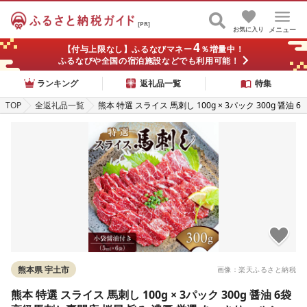
[PR]
お気に入り
メニュー
4
【付与上限なし】ふるなびマネー
％増量中！
ふるなびや全国の宿泊施設などでも利用可能！
ランキング
返礼品一覧
特集
TOP
全返礼品一覧
熊本 特選 スライス 馬刺し 100g × 3パック 300g 醤油 6
袋 高級馬刺し専門店 桜屋 旨み 濃厚 厳選 あっさり ヘル
シー 真空冷凍 肉 馬肉 赤身 刺身 お寿司 肉寿司 生食 生
肉 おつまみ 酒の肴 おかず 冷凍 お取り寄せ グルメ 送料
無料 [熊本県宇土市]
熊本県 宇土市
画像：楽天ふるさと納税
熊本 特選 スライス 馬刺し 100g × 3パック 300g 醤油 6袋