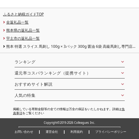
ふるさと納税ガイドTOP
全返礼品一覧
熊本県の返礼品一覧
宇土市の返礼品一覧
熊本 特選 スライス 馬刺し 100g × 3パック 300g 醤油 6袋 高級馬刺し専門店
桜屋 旨み 濃厚 厳選 あっさり ヘルシー 真空冷凍 肉 馬肉 赤身 刺身 お寿司 肉寿
司 生食 生肉 おつまみ 酒の肴 おかず 冷凍 お取り寄せ グルメ 送料無料 [熊本県
宇土市]
ランキング
還元率コスパランキング（提携サイト）
おすすめサイト解説
人気の特集
掲載している寄附金額等の全ての情報は万全の保証をいたしかねます。詳細は
免
責事項
をご覧ください
Copyright©2019-2026 Colleagues Inc.
お問い合わせ
運営会社
利用規約
プライバシーポリシー