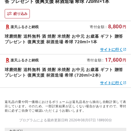
答 プレゼント 復興支援 林酒造場 希球 720ml×1本
絞り込み
8,800
楽天ふるさと納税
寄付金額
:
円
球磨焼酎 送料無料 酒 焼酎 米焼酎 お中元 お歳暮 ギフト 贈答
プレゼント 復興支援 林酒造場 希球 720ml×1本
サイトに行く
17,600
楽天ふるさと納税
寄付金額
:
円
球磨焼酎 送料無料 酒 焼酎 米焼酎 お中元 お歳暮 ギフト 贈答
プレゼント 復興支援 林酒造場 希球 (720ml×2本)
サイトに行く
返礼品の量や同一価格におけるボリュームは返礼品名から抽出し自動計算して表
示しています。そのため、一部計算結果が正しくない場合がありますので、寄付
前に必ずご自身でご確認いただくようお願いします。
プログラムによる最終更新日時 2026年08月07日 18時00分
カテゴリ