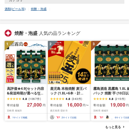
酒類(ビール等)
焼酎・泡盛
焼酎・泡盛
人気の品ランキング
1
2
3
高評価★4.9[セット内容
鹿児島 本格焼酎 麦王パ
霧島酒造 黒霧島 1.8L 
&発送時期が選べる!][霧
ック (1.8L×6本・計
パック 焼酎 芋 (10日以
島酒造]黒霧島パック(25
10.8L) 焼酎セット [岩川
内発送, 20度, 4本)
4.8
(
1067
件
)
4.8
(
343
件
)
4.8
(
215
件
)
度)1.8L×5本 - 芋焼酎 霧
醸造]A393-v02
27,000
16,000
19,000
寄付金額
寄付金額
寄付金額
円
円〜
円
島酒造 黒霧島セット / ウ
宮崎県 都城市
鹿児島県 曽於市
宮崎県 都城市
ィルキンソン炭酸水セッ
ト お湯割り/水割り/ロッ
1
サイトで掲載
2
サイトで比較
6
サイトで比
ク/ストレート 送料無料
[宮崎県都城市]
もっと見る