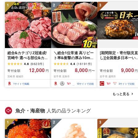
1
2
3
総合&カテゴリ2冠達成!
＼総合1位常連 高リピー
[期間限定・寄付額見直
宮崎牛 選べる部位&カッ
ト率&衝撃の厚み10mm
し][全国最多日本一い
ト (赤身&霜降り)or(赤身
厚切り牛タン 塩味/ ≪ス
て牛入り]ハンバーグ
4.6
(
6623
件
)
4.4
(
16191
件
)
のみ) 500g 1kg 2kg[発
ピード発送!!10営業日以
1.5kg(150g×10個) い
12,000
8,000
9,000
寄付金額
寄付金額
寄付金額
円
円〜
円
送時期が選べる] 牛肉 焼
内発送≫ 選べる内容量
て牛 × 岩中豚 ハンバー
宮崎県 都城市
岩手県 花巻市
岩手県 盛岡市
肉 すき焼き しゃぶしゃ
500g / 1kg 定期便 毎月
グ 合挽き 合い挽き 黒
ぶ ステーキ ギフト お中
届く 牛肉 肉 BBQ ふるさ
和牛 人気 冷凍 個包装 
1
サイトで掲載
15
サイトで比較
3
サイトで比較
元 夏ギフト 送料無料
と 人気 ランキング 岩手
分け 冷凍 牛肉 豚肉 和
SKU-N203 [宮崎県都城
県 花巻市
ビーフ ポーク はんば
もっと見る
市]
ぐ 挽肉 お肉 ミンチ 肉
お弁当 hannba-gu ラ
キング 1位 1万円以下 
魚介・海産物
人気の品ランキング
手県 盛岡市 東北 岩手 
岡 shikoku001k
1
2
3