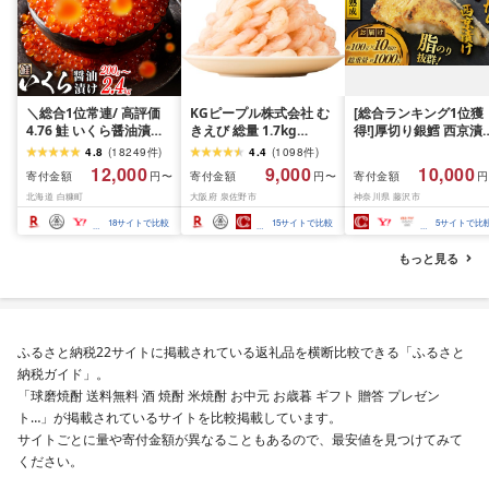
＼総合1位常連/ 高評価
KGピープル株式会社 む
[総合ランキング1位獲
4.76 鮭 いくら醤油漬け
きえび 総量 1.7kg
得!]厚切り銀鱈 西京漬
ふるさと納税 いくら
(850g×2P) 特大 5Lサイ
訳あり 銀鱈 西京漬け 
4.8
(
18249
件
)
4.4
(
1098
件
)
200g / 400g / 800g /
ズ バナメイエビ バラ凍
約 1,000g (約 100g × 
12,000
9,000
10,000
寄付金額
寄付金額
寄付金額
円〜
円〜
円
1.6kg / 2.4kg 200g パッ
結 下処理不要 サイズ不
切) 西京味噌 西京みそ 
北海道 白糠町
大阪府 泉佐野市
神奈川県 藤沢市
ク[選べる容量] 醤油漬け
揃い 訳あり
噌漬け みそ 味噌 鮮魚 
海鮮 イクラ 小分け ふる
介 銀だら 銀ダラ ギン
18
サイトで比較
15
サイトで比較
5
サイトで比
さと ランキング 人気 ギ
ラ ぎんだら 鱈 タラ 魚
フト 高評価 ふるさと納
西京焼き 西京漬 西京
もっと見る
税 北海道 白糠町
き 冷凍 厳選 鮮魚 漬け
漬魚 新鮮 小分け 人気
礼品 おかず おつまみ 
酒のあて 家計応援
10000円 魚喜 神奈川 
ふるさと納税22サイトに掲載されている返礼品を横断比較できる「ふるさと
南 藤沢
納税ガイド」。
「球磨焼酎 送料無料 酒 焼酎 米焼酎 お中元 お歳暮 ギフト 贈答 プレゼン
ト…」が掲載されているサイトを比較掲載しています。
サイトごとに量や寄付金額が異なることもあるので、最安値を見つけてみて
ください。