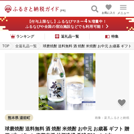
[PR]
お気に入り
メニュー
4
【付与上限なし】ふるなびマネー
％増量中！
ふるなびや全国の宿泊施設などでも利用可能！
ランキング
返礼品一覧
特集
TOP
全返礼品一覧
球磨焼酎 送料無料 酒 焼酎 米焼酎 お中元 お歳暮 ギフト
贈答 プレゼント 復興支援 林酒造場 希球 720ml×1本
熊本県 湯前町
画像：楽天ふるさと納税
球磨焼酎 送料無料 酒 焼酎 米焼酎 お中元 お歳暮 ギフト 贈