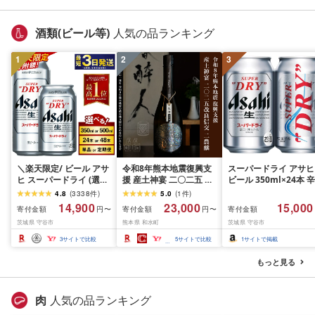
酒類(ビール等)
人気の品ランキング
1
2
3
＼楽天限定/ ビール アサ
令和8年熊本地震復興支
スーパードライ アサヒ
ヒ スーパードライ (選べ
援 産土神宴 二〇二五 改
ビール 350ml×24本 辛
る 350ml 500ml / 24本
良信交 | 二農醸 1本 | 熊
口[生]
4.8
(
3338
件
)
5.0
(
1
件
)
48本 / 単品 2ヶ月〜12ヶ
本県 和水町 くまもと な
14,900
23,000
15,000
寄付金額
寄付金額
寄付金額
円〜
円〜
月定期便 12ヶ月定期便)
ごみまち なごみ 産土 米
茨城県 守谷市
熊本県 和水町
茨城県 守谷市
楽天フェスタ 期間限定|
お酒 酒 地酒 花の香酒造
最短3日発送 アサヒビー
3
サイトで比較
5
サイトで比較
1
サイトで掲載
ル お酒 アルコール
Asahi アサヒビール 缶
もっと見る
ビール ギフト 茨城県守
谷市 高評価★4.67
肉
人気の品ランキング