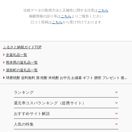
比較データの取得方法と正確性に関する注意は
こちら
掲載情報の誤り等は
こちら
よりご報告ください
口コミ投稿は
こちら
から受け付けております
ふるさと納税ガイドTOP
全返礼品一覧
熊本県の返礼品一覧
湯前町の返礼品一覧
球磨焼酎 送料無料 酒 焼酎 米焼酎 お中元 お歳暮 ギフト 贈答 プレゼント 復興
支援 林酒造場 希球 720ml×1本
ランキング
還元率コスパランキング（提携サイト）
おすすめサイト解説
人気の特集