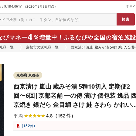
9,184,061件（2026年8月8日時点）
本サイ
4
なびマネー
％増量中！
ふるなびや全国の宿泊施設
礼品一覧
京都市の返礼品一覧
西京漬け 嵐山 蔵みそ漬 5種10切入 定
焼き 銀だら 金目鯛 さけ 鮭 さわら か
レビュー高評価 贈答 ギフト
京都府 京都市
西京漬け 嵐山 蔵みそ漬 5種10切入 定期便2
回〜6回|京都老舗 一の傳 漬け 個包装 逸品 
京焼き 銀だら 金目鯛 さけ 鮭 さわら かれい
京都市 お取り寄せ グルメ ご当地グルメ 味噌
4.8
152
平均
（
件
）
漬け レビュー高評価 贈答 ギフト
(
)
152
件