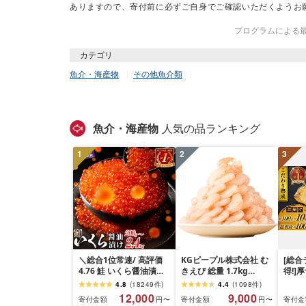
ありますので、寄付前に必ずご自身でご確認いただくようお
プログラムによる最終
カテゴリ
魚介・海産物
その他魚介類
魚介・海産物
人気の品ランキング
1
2
3
＼総合1位常連/ 高評価
KGピープル株式会社 む
[総合
4.76 鮭 いくら醤油漬け
きえび 総量 1.7kg
得!]
ふるさと納税 いくら
(850g×2P) 特大 5Lサイ
訳あり
4.8
(
18249
件
)
4.4
(
1098
件
)
200g / 400g / 800g /
ズ バナメイエビ バラ凍
約 1,0
12,000
9,000
寄付金額
寄付金額
寄付金
円〜
円〜
1.6kg / 2.4kg 200g パッ
結 下処理不要 サイズ不
切) 