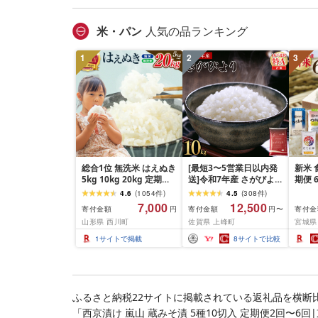
市]
ぐ 挽
お弁当 
キング
米・パン
人気の品ランキング
手県 
岡 sh
1
2
3
総合1位 無洗米 はえぬき
[最短3〜5営業日以内発
新米 
5kg 10kg 20kg 定期便
送]令和7年産 さがびより
期便 
も選べる レビュー高評
佐賀県産(精米)10kg
おこめ
4.6
(
1054
件
)
4.5
(
308
件
)
価 山形県産 令和7年産
ん つ
7,000
12,500
寄付金額
寄付金額
寄付金
円
円〜
選べる内容量 発送時期
じの
山形県 西川町
佐賀県 上峰町
宮城県
定期便 3ヶ月 6ヶ月 3回
ひと
6回 3か月 6か月 ランキ
セット
1
サイトで掲載
8
サイトで比較
ング1位 精米 お米 米 お
リエ
こめ ごはん ご飯 ライス
食味 
白米 国産 ブランド米 弁
わる 
当 FYN1-131var
米 岩
ふるさと納税22サイトに掲載されている返礼品を横断
「西京漬け 嵐山 蔵みそ漬 5種10切入 定期便2回〜