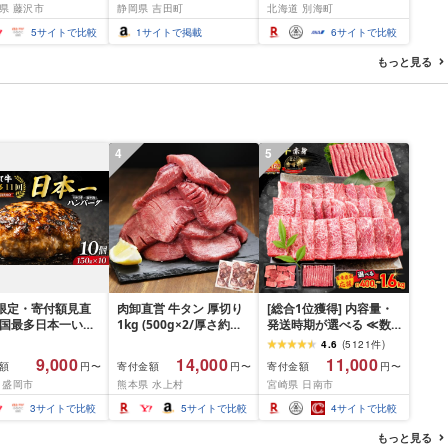
県 藤沢市
静岡県 吉田町
北海道 別海町
 みそ 味噌 鮮魚 魚
テ貝柱 貝 人気 不揃い 刺
だら 銀ダラ ギンダ
身 規格外 魚介 ランキン
5
サイトで比較
1
サイトで掲載
6
サイトで比較
んだら 鱈 タラ 魚
グ 海鮮 冷凍 発送時期が
き 西京漬 西京や
選べる 北海道 別海町 )
もっと見る
凍 厳選 鮮魚 漬け魚
(クラウドファンディン
新鮮 小分け 人気返
グ対象)
おかず おつまみ お
て 家計応援
00円 魚喜 神奈川 湘
4
5
沢
間限定・寄付額見直
肉卸直営 牛タン 厚切り
[総合1位獲得] 内容量・
全国最多日本一いわ
1kg (500g×2/厚さ約
発送時期が選べる ≪数
入り]ハンバーグ
10mm) 訳あり 訳有り肉
量限定≫ 宮崎牛 赤身 ス
4.6
(
5121
件
)
g(150g×10個) いわ
牛肉 焼肉 冷凍 スライス
ライス 焼肉 国産 肉 牛肉
9,000
14,000
11,000
額
寄付金額
寄付金額
円〜
円〜
円〜
× 岩中豚 ハンバー
業務用 バーベキュー
薄切り 黒毛和牛 A4 A5
 盛岡市
熊本県 水上村
宮崎県 日南市
挽き 合い挽き 黒毛
BBQ おつまみ ギフト お
人気 小分け 焼き肉 すき
人気 冷凍 個包装 小
祝い お中元 夏ギフト
焼き しゃぶしゃぶ 牛丼
3
サイトで比較
5
サイトで比較
4
サイトで比較
冷凍 牛肉 豚肉 和牛
BBQ ギフト 贈り物 おす
 ポーク はんばー
すめ 畜産農家応援 ミヤ
もっと見る