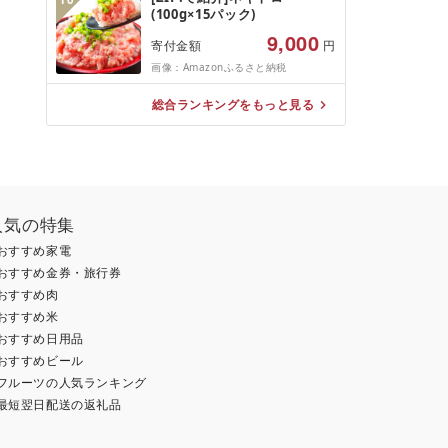
肉 豚肉 和牛 ビーフ ポーク は
(100g×15パック)
んばーぐ 挽肉 お肉 ミンチ 肉
お弁当 hannba-gu ランキン
9,000
寄付金額
円
グ 1位 1万円以下 岩手県 盛岡
画像：Amazonふるさと納税
市 東北 岩手 盛岡
shikoku001k
総合ランキングをもっと見る
人気の特集
おすすめ家電
おすすめ金券・旅行券
おすすめ肉
おすすめ米
おすすめ日用品
おすすめビール
フルーツの人気ランキング
最短翌日配送の返礼品