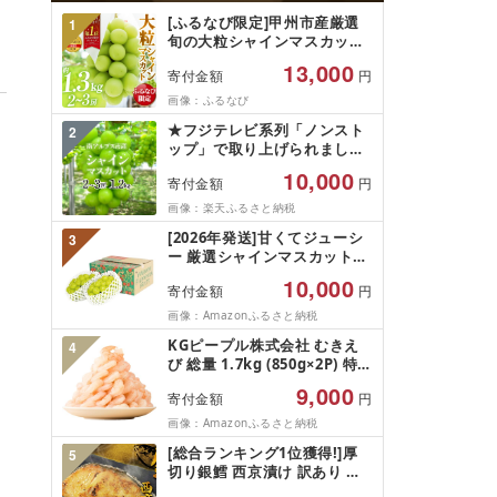
[ふるなび限定]甲州市産厳選
1
旬の大粒シャインマスカット
約1.3kg 2〜3房[2026年発送]
13,000
寄付金額
円
(MG)B12-472 FN-Limited-
VO シャインマスカット フル
画像：ふるなび
ーツ
★フジテレビ系列「ノンスト
2
ップ」で取り上げられました!
★[2026年発送先行予約]南ア
10,000
寄付金額
円
ルプス市産シャインマスカッ
ト1.2kg以上(2〜3房)ふるさと
画像：楽天ふるさと納税
納税 おすすめ 山梨県 南アル
[2026年発送]甘くてジューシ
3
プス市 送料無料 AL
ー 厳選シャインマスカット
1.2kg (2026年9月前半(1〜15
10,000
寄付金額
円
日)から10月下旬までの発送)
フルーツ ぶどう 果物 山梨県
画像：Amazonふるさと納税
産 2026 旬 大粒 高級 ブドウ
KGピープル株式会社 むきえ
4
葡萄 富士吉田市
び 総量 1.7kg (850g×2P) 特大
5Lサイズ バナメイエビ バラ
9,000
寄付金額
円
凍結 下処理不要 サイズ不揃い
訳あり
画像：Amazonふるさと納税
[総合ランキング1位獲得!]厚
5
切り銀鱈 西京漬け 訳あり 銀
鱈 西京漬け 計約 1,000g (約