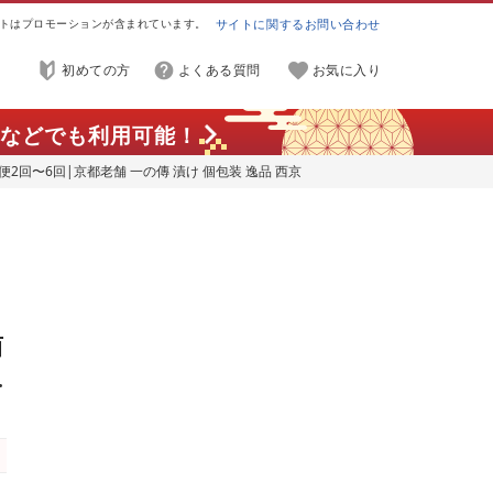
トはプロモーションが含まれています。
サイトに関するお問い合わせ
初めての方
よくある質問
お気に入り
などでも利用可能！
期便2回〜6回|京都老舗 一の傳 漬け 個包装 逸品 西京
れい 京都市 お取り寄せ グルメ ご当地グルメ 味噌漬け
西