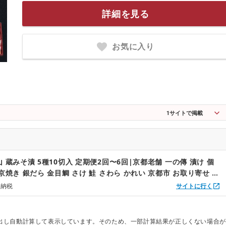
詳細を見る
お気に入り
1
サイトで掲載
 蔵みそ漬 5種10切入 定期便2回〜6回|京都老舗 一の傳 漬け 個
京焼き 銀だら 金目鯛 さけ 鮭 さわら かれい 京都市 お取り寄せ グ
グルメ 味噌漬け レビュー高評価 贈答 ギフト
と納税
サイトに行く
出し自動計算して表示しています。そのため、一部計算結果が正しくない場合が