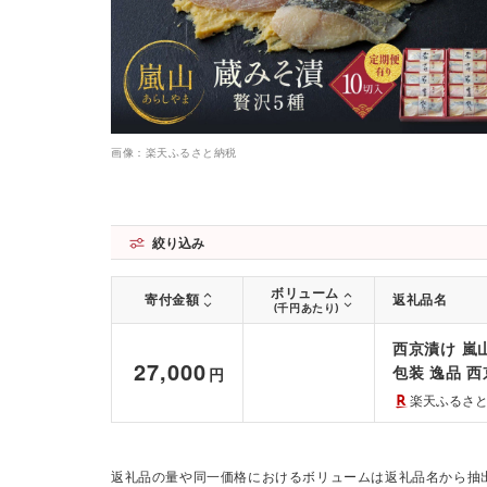
画像：楽天ふるさと納税
絞り込み
ボリューム
寄付金額
返礼品名
(千円あたり)
西京漬け 嵐山
27,000
包装 逸品 西
円
ルメ ご当地
楽天ふるさ
返礼品の量や同一価格におけるボリュームは返礼品名から抽