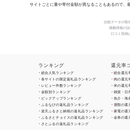
サイトごとに量や寄付金額が異なることもあるので、
比較データの取
掲載情報の誤
口コミ投稿
ランキング
還元率
総合人気ランキング
総合還元
各サイトの限定返礼品ランキング
肉の還元
レビュー件数ランキング
米の還元
金額別ランキング
雑貨・日
ピックアップランキング
魚介・海
ふるなびの返礼品ランキング
酒類の還
楽天ふるさと納税の返礼品ランキング
家電の還
ふるさとチョイスの返礼品ランキング
金券の還
さとふるの返礼品ランキング