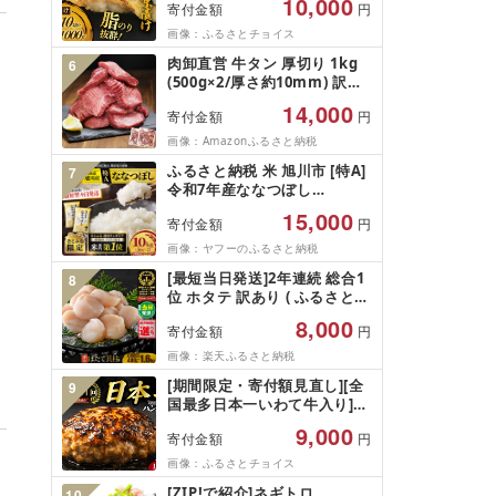
10,000
寄付金額
円
100g × 10切) 西京味噌 西京み
そ 味噌漬け みそ 味噌 鮮魚 魚
画像：ふるさとチョイス
介 銀だら 銀ダラ ギンダラ ぎ
肉卸直営 牛タン 厚切り 1kg
6
んだら 鱈 タラ 魚 西京焼き 西
(500g×2/厚さ約10mm) 訳あ
京漬 西京やき 冷凍 厳選 鮮魚
り 訳有り肉 牛肉 焼肉 冷凍 ス
漬け魚 漬魚 新鮮 小分け 人気
14,000
寄付金額
円
ライス 業務用 バーベキュー
返礼品 おかず おつまみ お酒
BBQ おつまみ ギフト お祝い
画像：Amazonふるさと納税
のあて 家計応援 10000円 魚
お中元 夏ギフト
喜 神奈川 湘南 藤沢
ふるさと納税 米 旭川市 [特A]
7
令和7年産ななつぼし
10kg(5kg×2)北海道旭川産 米
15,000
寄付金額
円
お米[さとふる限定]_05957
画像：ヤフーのふるさと納税
[最短当日発送]2年連続 総合1
8
位 ホタテ 訳あり ( ふるさと納
税 ほたて ふるさと納税 訳あ
8,000
寄付金額
円
り 帆立 ふるさと わけあり ホ
タテ貝柱 貝 人気 不揃い 刺身
画像：楽天ふるさと納税
規格外 魚介 ランキング 海鮮
[期間限定・寄付額見直し][全
9
冷凍 発送時期が選べる 北海道
国最多日本一いわて牛入り]ハ
別海町 )(クラウドファンディ
ンバーグ 1.5kg(150g×10個)
ング対象)
9,000
寄付金額
円
いわて牛 × 岩中豚 ハンバーグ
合挽き 合い挽き 黒毛和牛 人
画像：ふるさとチョイス
気 冷凍 個包装 小分け 冷凍 牛
。
[ZIP!で紹介]ネギトロ
10