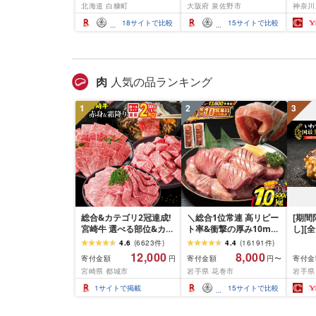
北海道 白糠町
大阪府 泉佐野市
神奈川
ク[選べる容量] 醤油漬け
揃い 訳あり
噌漬け
海鮮 イクラ 小分け ふる
介 銀
18
サイトで比較
15
サイトで比較
さと ランキング 人気 ギ
ラ ぎ
フト 高評価 ふるさと納
西京焼
税 北海道 白糠町
き 冷
漬魚 
礼品 
肉
人気の品ランキング
酒のあ
100
1
2
3
南 藤
総合&カテゴリ2冠達成!
＼総合1位常連 高リピー
[期
宮崎牛 選べる部位&カッ
ト率&衝撃の厚み10mm
し][
ト (赤身&霜降り)or(赤身
厚切り牛タン 塩味/ ≪ス
て牛
4.6
(
6623
件
)
4.4
(
16191
件
)
のみ) 500g 1kg 2kg[発
ピード発送!!10営業日以
1.5k
12,000
8,000
寄付金額
寄付金額
寄付金
円
円〜
送時期が選べる] 牛肉 焼
内発送≫ 選べる内容量
て牛 
宮崎県 都城市
岩手県 花巻市
岩手県
肉 すき焼き しゃぶしゃ
500g / 1kg 定期便 毎月
グ 合
ぶ ステーキ ギフト お中
届く 牛肉 肉 BBQ ふるさ
和牛 
1
サイトで掲載
15
サイトで比較
元 夏ギフト 送料無料
と 人気 ランキング 岩手
分け 
SKU-N203 [宮崎県都城
県 花巻市
ビーフ