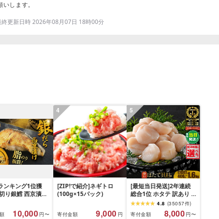
願いします。
更新日時 2026年08月07日 18時00分
4
5
ランキング1位獲
[ZIP!で紹介]ネギトロ
[最短当日発送]2年連続
厚切り銀鱈 西京漬け
(100g×15パック)
総合1位 ホタテ 訳あり (
 銀鱈 西京漬け 計
ふるさと納税 ほたて ふ
4.8
(
35057
件
)
00g (約 100g × 10
るさと納税 訳あり 帆立
10,000
9,000
8,000
額
寄付金額
寄付金額
円〜
円
円〜
西京味噌 西京みそ 味
ふるさと わけあり ホタ