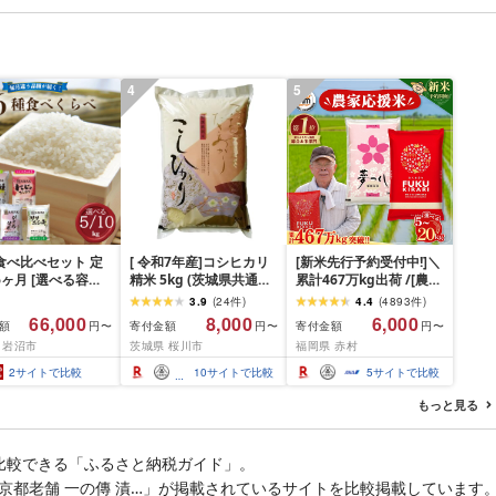
肉 お肉 ミンチ 肉
チク 冷凍 宮崎県 日南市
hannba-gu ラン
送料無料
 1位 1万円以下 岩
盛岡市 東北 岩手 盛
ikoku001k
4
5
食べ比べセット 定
[ 令和7年産]コシヒカリ
[新米先行予約受付中!]＼
6ヶ月 [選べる容量]
精米 5kg (茨城県共通返
累計467万kg出荷 /[農家
 精米 ライス ごは
礼品 かすみがうら市) 米
応援米]訳あり 令和7年産
3.9
(
24
件
)
4.4
(
4893
件
)
きあかり つや姫 に
ごはん もっちり 甘い コ
令和8年産ふくきらり 夢
66,000
8,000
6,000
額
寄付金額
寄付金額
円〜
円〜
円〜
きらめき だて正夢
メ お米 白米
つくし 5kg 10kg 15kg
 岩沼市
茨城県 桜川市
福岡県 赤村
めぼれ ササニシキ
20kg [選べる品種・内容
 銘柄米 味比べ バ
量・出荷時期]複数原料
2
サイトで比較
10
サイトで比較
5
サイトで比較
ーション お楽しみ
米 白米 精米 国産 限定
毎日の食卓 毎月変
ごはん ご飯 白飯 米 お米
もっと見る
色々試せる 志賀沢
ふるさと 人気 ランキン
沼産米
グ
比較できる「ふるさと納税ガイド」。
6回|京都老舗 一の傳 漬…」が掲載されているサイトを比較掲載しています