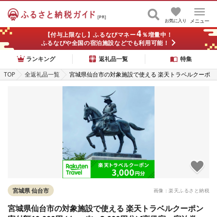
[PR]
お気に入り
メニュー
4
【付与上限なし】ふるなびマネー
％増量中！
ふるなびや全国の宿泊施設などでも利用可能！
ランキング
返礼品一覧
特集
TOP
全返礼品一覧
宮城県仙台市の対象施設で使える 楽天トラベルクーポ
ン 寄付額10,000円 (クーポン 3,000円分) [高級宿・宿泊
券・旅行]
宮城県 仙台市
画像：楽天ふるさと納税
宮城県仙台市の対象施設で使える 楽天トラベルクーポン