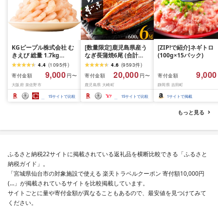
KGピープル株式会社 む
[数量限定]鹿児島県産う
[ZIP!で紹介]ネギトロ
きえび 総量 1.7kg
なぎ長蒲焼6尾 (合計
(100g×15パック)
(850g×2P) 特大 5Lサイ
600g以上)
4.4
(
1095
件
)
4.6
(
9593
件
)
ズ バナメイエビ バラ凍
9,000
20,000
9,000
寄付金額
寄付金額
寄付金額
円〜
円〜
結 下処理不要 サイズ不
大阪府 泉佐野市
鹿児島県 大崎町
静岡県 吉田町
揃い 訳あり
15
サイトで比較
15
サイトで比較
1
サイトで掲載
もっと見る
ふるさと納税22サイトに掲載されている返礼品を横断比較できる「ふるさと
納税ガイド」。
「宮城県仙台市の対象施設で使える 楽天トラベルクーポン 寄付額10,000円
(…」が掲載されているサイトを比較掲載しています。
サイトごとに量や寄付金額が異なることもあるので、最安値を見つけてみて
ください。