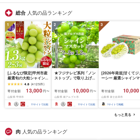
総合
人気の品ランキング
1
2
3
[ふるなび限定]甲州市産
★フジテレビ系列「ノン
[2026年発送]甘くてジ
厳選旬の大粒シャインマ
ストップ」で取り上げら
ーシー 厳選シャインマ
スカット 約1.3kg 2〜3
れました!★[2026年発送
スカット1.2kg (2026
4.6
(
4125
件
)
房[2026年発送]
先行予約]南アルプス市
月前半(1〜15日)から1
13,000
10,000
10,000
寄付金額
寄付金額
寄付金額
円〜
円〜
(MG)B12-472 FN-
産シャインマスカット
月下旬までの発送) フ
山梨県 甲州市
山梨県 南アルプス市
山梨県 富士吉田市
Limited-VO シャインマ
1.2kg以上(2〜3房)ふる
ーツ ぶどう 果物 山梨
スカット フルーツ
さと納税 おすすめ 山梨
産 2026 旬 大粒 高級 
11
サイトで比較
11
サイトで比較
1
サイトで掲載
県 南アルプス市 送料無
ドウ 葡萄 富士吉田市
料 AL
もっと見る
肉
人気の品ランキング