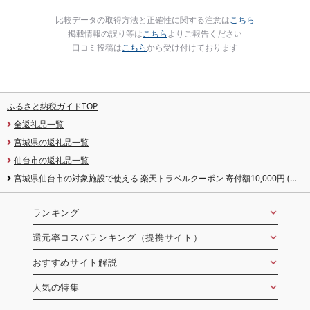
比較データの取得方法と正確性に関する注意は
こちら
掲載情報の誤り等は
こちら
よりご報告ください
口コミ投稿は
こちら
から受け付けております
ふるさと納税ガイドTOP
全返礼品一覧
宮城県の返礼品一覧
仙台市の返礼品一覧
宮城県仙台市の対象施設で使える 楽天トラベルクーポン 寄付額10,000円 (ク
ーポン 3,000円分) [高級宿・宿泊券・旅行]
ランキング
還元率コスパランキング（提携サイト）
おすすめサイト解説
人気の特集