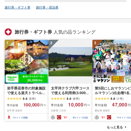
旅行券・ギフト券
旅行券・宿泊券
旅行券・ギフト券
人気の品ランキング
1
2
3
岩手県花巻市の対象施設
太平洋クラブ六甲コース
第5回にしおマラソン(
で使える楽天トラベルク
で使える利用券(3.000円
ルマラソン)出走権1名
ーポン 30,000円分 寄付
分)
(駐車券なし)・
5.0
(
5
件
)
5.0
(
6
件
)
5.0
(
1
件
)
額 100,000円 旅行 チケ
nmarathon5
10,000
47,000
100,000
寄付金額
寄付金額
円〜
円〜
円
寄付金額
ット 観光地応援 岩手県
岩手県 花巻市
兵庫県 三木市
愛知県 西尾市
温泉 観光 ホテル 旅館 ク
ーポン 予約 宿泊 コロナ
1
サイトで掲載
8
サイトで比較
11
サイトで比
支援 宿泊券 アウトドア
※花巻市内の対象宿泊施
もっと見る
設のみ利用可能