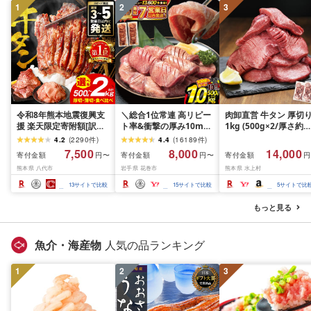
1
2
3
令和8年熊本地震復興支
＼総合1位常連 高リピー
肉卸直営 牛タン 厚切
援 楽天限定寄附額[訳あ
ト率&衝撃の厚み10mm
1kg (500g×2/厚さ約
り]牛タン 500g〜2kg 肉
厚切り牛タン 塩味/ ≪ス
10mm) 訳あり 訳有り
4.2
(
2290
件
)
4.4
(
16189
件
)
牛肉 訳あり 牛タン 冷凍
ピード発送!!10営業日以
牛肉 焼肉 冷凍 スライ
7,500
8,000
14,000
寄付金額
寄付金額
寄付金額
円〜
円〜
円
小分け 厚切り 薄切り 食
内発送≫ 選べる内容量
業務用 バーベキュー
熊本県 八代市
岩手県 花巻市
熊本県 水上村
べ比べ 500g 1kg 1.5kg
500g / 1kg 定期便 毎月
BBQ おつまみ ギフト 
2kg 牛 人気 ビーフ 牛た
届く 牛肉 肉 BBQ ふるさ
祝い お中元 夏ギフト
13
サイトで比較
15
サイトで比較
5
サイトで比
ん ふるさと納税 ランキ
と 人気 ランキング 岩手
ング スピード発送 送料
県 花巻市
もっと見る
無料
魚介・海産物
人気の品ランキング
1
2
3