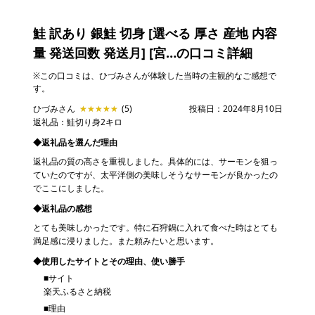
鮭 訳あり 銀鮭 切身 [選べる 厚さ 産地 内容
量 発送回数 発送月] [宮…
の口コミ詳細
※この口コミは、ひづみさんが体験した当時の主観的なご感想で
す。
ひづみさん
★★★★★
★★★★★
(5)
投稿日：2024年8月10日
返礼品：鮭切り身2キロ
◆返礼品を選んだ理由
返礼品の質の高さを重視しました。具体的には、サーモンを狙っ
ていたのですが、太平洋側の美味しそうなサーモンが良かったの
でここにしました。
◆返礼品の感想
とても美味しかったです。特に石狩鍋に入れて食べた時はとても
満足感に浸りました。また頼みたいと思います。
◆使用したサイトとその理由、使い勝手
■サイト
楽天ふるさと納税
■理由