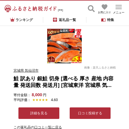
[PR]
お気に入り
メニュー
ランキング
返礼品一覧
特集
画像：楽天ふるさと納税
宮城県 気仙沼市
鮭 訳あり 銀鮭 切身 [選べる 厚さ 産地 内容
量 発送回数 発送月] [宮城東洋 宮城県 気仙
沼市 20566318] 宮城県産 海鮮 訳アリ 規格
8,000
寄付金額：
円
外 不揃い さけ サケ 鮭切身 シャケ 切り身
平均評価：
★★★★★
★★★★★
4.60
冷凍 家庭用 おかず 弁当 支援 サーモン 銀鮭
切り身 魚 2kg 3kg 定期便
詳細を見る
口コミ投稿する
この返礼品の
口コミ一覧に戻る