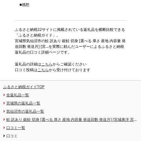
■感想
ふるさと納税22サイトに掲載されている返礼品を横断比較できる
「ふるさと納税ガイド」。
宮城県気仙沼市の鮭 訳あり 銀鮭 切身 [選べる 厚さ 産地 内容量 発
送回数 発送月] [宮…を実際に頼んだユーザーによるふるさと納税
返礼品の口コミ詳細ページです。
返礼品の詳細は
こちら
からご確認ください
口コミ投稿は
こちら
から受け付けております
ふるさと納税ガイドTOP
全返礼品一覧
宮城県の返礼品一覧
気仙沼市の返礼品一覧
鮭 訳あり 銀鮭 切身 [選べる 厚さ 産地 内容量 発送回数 発送月] [宮城東洋 宮城
県 気仙沼市 20566318] 宮城県産 海鮮 訳アリ 規格外 不揃い さけ サケ 鮭切身
口コミ一覧
シャケ 切り身 冷凍 家庭用 おかず 弁当 支援 サーモン 銀鮭切り身 魚 2kg 3kg 定
期便
口コミ