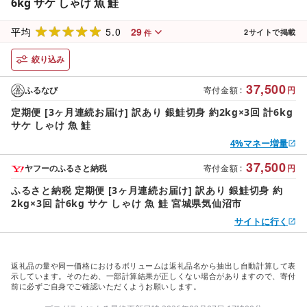
6kg サケ しゃけ 魚 鮭
5.0
29
平均
2
サイトで掲載
件
絞り込み
37,500
ふるなび
寄付金額
:
円
定期便 [3ヶ月連続お届け] 訳あり 銀鮭切身 約2kg×3回 計6kg
サケ しゃけ 魚 鮭
4%マネー増量
37,500
ヤフーのふるさと納税
寄付金額
:
円
ふるさと納税 定期便 [3ヶ月連続お届け] 訳あり 銀鮭切身 約
2kg×3回 計6kg サケ しゃけ 魚 鮭 宮城県気仙沼市
サイトに行く
返礼品の量や同一価格におけるボリュームは返礼品名から抽出し自動計算して表
示しています。そのため、一部計算結果が正しくない場合がありますので、寄付
前に必ずご自身でご確認いただくようお願いします。