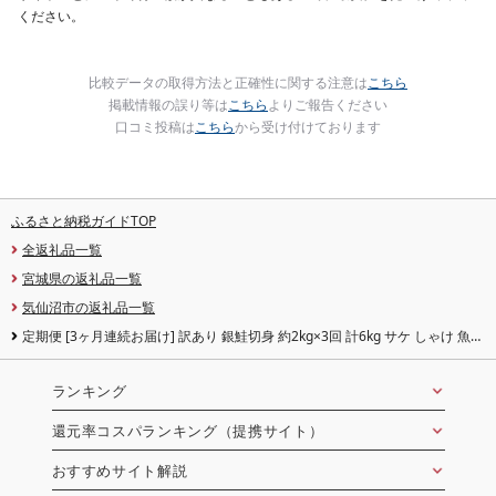
ください。
比較データの取得方法と正確性に関する注意は
こちら
掲載情報の誤り等は
こちら
よりご報告ください
口コミ投稿は
こちら
から受け付けております
ふるさと納税ガイドTOP
全返礼品一覧
宮城県の返礼品一覧
気仙沼市の返礼品一覧
定期便 [3ヶ月連続お届け] 訳あり 銀鮭切身 約2kg×3回 計6kg サケ しゃけ 魚
鮭
ランキング
還元率コスパランキング（提携サイト）
おすすめサイト解説