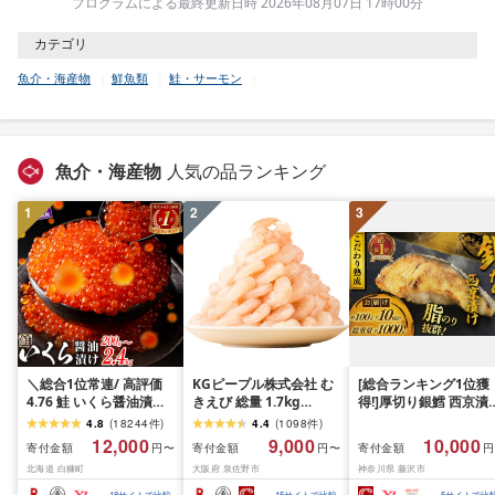
プログラムによる最終更新日時 2026年08月07日 17時00分
カテゴリ
魚介・海産物
鮮魚類
鮭・サーモン
魚介・海産物
人気の品ランキング
1
2
3
＼総合1位常連/ 高評価
KGピープル株式会社 む
[総合ランキング1位獲
4.76 鮭 いくら醤油漬け
きえび 総量 1.7kg
得!]厚切り銀鱈 西京漬
ふるさと納税 いくら
(850g×2P) 特大 5Lサイ
訳あり 銀鱈 西京漬け 
4.8
(
18244
件
)
4.4
(
1098
件
)
200g / 400g / 800g /
ズ バナメイエビ バラ凍
約 1,000g (約 100g × 
12,000
9,000
10,000
寄付金額
寄付金額
寄付金額
円〜
円〜
円
1.6kg / 2.4kg 200g パッ
結 下処理不要 サイズ不
切) 西京味噌 西京みそ 
北海道 白糠町
大阪府 泉佐野市
神奈川県 藤沢市
ク[選べる容量] 醤油漬け
揃い 訳あり
噌漬け みそ 味噌 鮮魚 
海鮮 イクラ 小分け ふる
介 銀だら 銀ダラ ギン
18
サイトで比較
15
サイトで比較
5
サイトで比