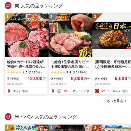
肉
人気の品ランキング
1
2
3
総合&カテゴリ2冠達成!
＼総合1位常連 高リピー
[期間限定・寄付額見直
宮崎牛 選べる部位&カッ
ト率&衝撃の厚み10mm
し][全国最多日本一い
ト (赤身&霜降り)or(赤身
厚切り牛タン 塩味/ ≪ス
て牛入り]ハンバーグ
4.6
(
6620
件
)
4.4
(
16189
件
)
のみ) 500g 1kg 2kg[発
ピード発送!!10営業日以
1.5kg(150g×10個) い
12,000
8,000
9,000
寄付金額
寄付金額
寄付金額
円
円〜
円
送時期が選べる] 牛肉 焼
内発送≫ 選べる内容量
て牛 × 岩中豚 ハンバー
宮崎県 都城市
岩手県 花巻市
岩手県 盛岡市
肉 すき焼き しゃぶしゃ
500g / 1kg 定期便 毎月
グ 合挽き 合い挽き 黒
ぶ ステーキ ギフト お中
届く 牛肉 肉 BBQ ふるさ
和牛 人気 冷凍 個包装 
1
サイトで掲載
15
サイトで比較
3
サイトで比較
元 夏ギフト 送料無料
と 人気 ランキング 岩手
分け 冷凍 牛肉 豚肉 和
SKU-N203 [宮崎県都城
県 花巻市
ビーフ ポーク はんば
もっと見る
市]
ぐ 挽肉 お肉 ミンチ 肉
お弁当 hannba-gu ラ
キング 1位 1万円以下 
米・パン
人気の品ランキング
手県 盛岡市 東北 岩手 
岡 shikoku001k
1
2
3