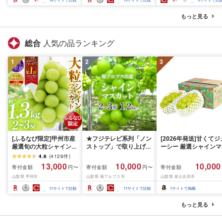
さと ランキング 人気 ギ
ラ ぎんだら 鱈 タラ 魚
フト 高評価 ふるさと納
西京焼き 西京漬 西京
もっと見る
税 北海道 白糠町
き 冷凍 厳選 鮮魚 漬け
漬魚 新鮮 小分け 人気
礼品 おかず おつまみ 
総合
人気の品ランキング
酒のあて 家計応援
10000円 魚喜 神奈川 
1
2
3
南 藤沢
[ふるなび限定]甲州市産
★フジテレビ系列「ノン
[2026年発送]甘くてジ
厳選旬の大粒シャインマ
ストップ」で取り上げら
ーシー 厳選シャインマ
スカット 約1.3kg 2〜3
れました!★[2026年発送
スカット1.2kg (2026
4.6
(
4126
件
)
房[2026年発送]
先行予約]南アルプス市
月前半(1〜15日)から1
13,000
10,000
10,000
寄付金額
寄付金額
寄付金額
円〜
円〜
(MG)B12-472 FN-
産シャインマスカット
月下旬までの発送) フ
山梨県 甲州市
山梨県 南アルプス市
山梨県 富士吉田市
Limited-VO シャインマ
1.2kg以上(2〜3房)ふる
ーツ ぶどう 果物 山梨
スカット フルーツ
さと納税 おすすめ 山梨
産 2026 旬 大粒 高級 
11
サイトで比較
11
サイトで比較
1
サイトで掲載
県 南アルプス市 送料無
ドウ 葡萄 富士吉田市
料 AL
もっと見る