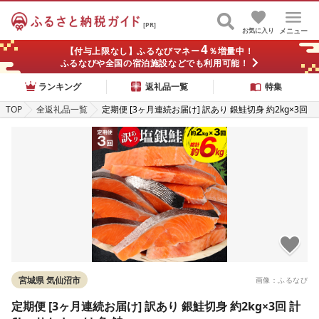
[PR]
お気に入り
メニュー
4
【付与上限なし】ふるなびマネー
％増量中！
ふるなびや全国の宿泊施設などでも利用可能！
ランキング
返礼品一覧
特集
TOP
全返礼品一覧
定期便 [3ヶ月連続お届け] 訳あり 銀鮭切身 約2kg×3回
計6kg サケ しゃけ 魚 鮭
宮城県 気仙沼市
画像：ふるなび
定期便 [3ヶ月連続お届け] 訳あり 銀鮭切身 約2kg×3回 計