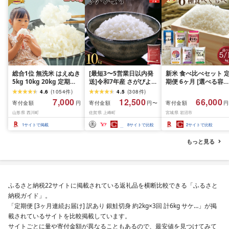
総合1位 無洗米 はえぬき
[最短3〜5営業日以内発
新米 食べ比べセット 
5kg 10kg 20kg 定期便
送]令和7年産 さがびより
期便 6ヶ月 [選べる容量
も選べる レビュー高評
佐賀県産(精米)10kg
おこめ 精米 ライス ご
4.6
(
1054
件
)
4.5
(
308
件
)
価 山形県産 令和7年産
ん つきあかり つや姫 
7,000
12,500
66,000
寄付金額
寄付金額
寄付金額
円
円〜
円
選べる内容量 発送時期
じのきらめき だて正夢
山形県 西川町
佐賀県 上峰町
宮城県 岩沼市
定期便 3ヶ月 6ヶ月 3回
ひとめぼれ ササニシキ
6回 3か月 6か月 ランキ
セット 銘柄米 味比べ 
1
サイトで掲載
8
サイトで比較
2
サイトで比較
ング1位 精米 お米 米 お
リエーション お楽しみ
こめ ごはん ご飯 ライス
食味 毎日の食卓 毎月
もっと見る
白米 国産 ブランド米 弁
わる 色々試せる 志賀
当 FYN1-131var
米 岩沼産米
ふるさと納税22サイトに掲載されている返礼品を横断比較できる「ふるさと
納税ガイド」。
「定期便 [3ヶ月連続お届け] 訳あり 銀鮭切身 約2kg×3回 計6kg サケ…」が掲
載されているサイトを比較掲載しています。
サイトごとに量や寄付金額が異なることもあるので、最安値を見つけてみて