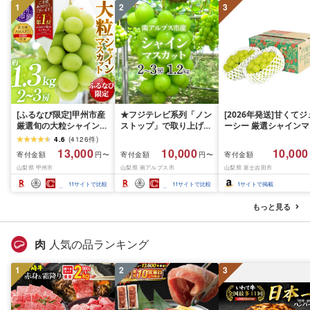
1
2
3
南 藤沢
[ふるなび限定]甲州市産
★フジテレビ系列「ノン
[2026年発送]甘くてジ
厳選旬の大粒シャインマ
ストップ」で取り上げら
ーシー 厳選シャインマ
スカット 約1.3kg 2〜3
れました!★[2026年発送
スカット1.2kg (2026
4.6
(
4126
件
)
房[2026年発送]
先行予約]南アルプス市
月前半(1〜15日)から1
13,000
10,000
10,000
寄付金額
寄付金額
寄付金額
円〜
円〜
(MG)B12-472 FN-
産シャインマスカット
月下旬までの発送) フ
山梨県 甲州市
山梨県 南アルプス市
山梨県 富士吉田市
Limited-VO シャインマ
1.2kg以上(2〜3房)ふる
ーツ ぶどう 果物 山梨
スカット フルーツ
さと納税 おすすめ 山梨
産 2026 旬 大粒 高級 
11
サイトで比較
11
サイトで比較
1
サイトで掲載
県 南アルプス市 送料無
ドウ 葡萄 富士吉田市
料 AL
もっと見る
肉
人気の品ランキング
1
2
3