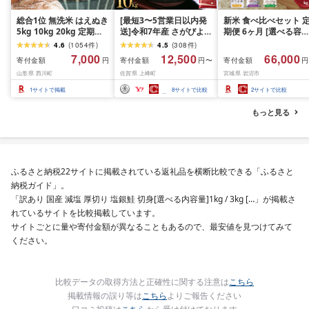
総合1位 無洗米 はえぬき
[最短3〜5営業日以内発
新米 食べ比べセット 
5kg 10kg 20kg 定期便
送]令和7年産 さがびより
期便 6ヶ月 [選べる容量
も選べる レビュー高評
佐賀県産(精米)10kg
おこめ 精米 ライス ご
4.6
(
1054
件
)
4.5
(
308
件
)
価 山形県産 令和7年産
ん つきあかり つや姫 
7,000
12,500
66,000
寄付金額
寄付金額
寄付金額
円
円〜
円
選べる内容量 発送時期
じのきらめき だて正夢
山形県 西川町
佐賀県 上峰町
宮城県 岩沼市
定期便 3ヶ月 6ヶ月 3回
ひとめぼれ ササニシキ
6回 3か月 6か月 ランキ
セット 銘柄米 味比べ 
1
サイトで掲載
8
サイトで比較
2
サイトで比較
ング1位 精米 お米 米 お
リエーション お楽しみ
こめ ごはん ご飯 ライス
食味 毎日の食卓 毎月
もっと見る
白米 国産 ブランド米 弁
わる 色々試せる 志賀
当 FYN1-131var
米 岩沼産米
ふるさと納税22サイトに掲載されている返礼品を横断比較できる「ふるさと
納税ガイド」。
「訳あり 国産 減塩 厚切り 塩銀鮭 切身[選べる内容量]1kg / 3kg […」が掲載さ
れているサイトを比較掲載しています。
サイトごとに量や寄付金額が異なることもあるので、最安値を見つけてみて
ください。
比較データの取得方法と正確性に関する注意は
こちら
掲載情報の誤り等は
こちら
よりご報告ください