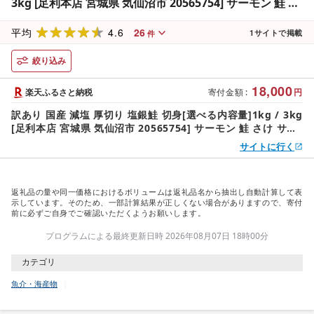
3kg [足利本店 宮城県 気仙沼市 20565754] サーモン 鮭 さ
け サケ シャケ 魚 海鮮 魚介 甘塩味 規格外 不揃い 鮭切身
4.6
26
切り身 個包装 家庭用 訳アリ 塩分控えめ 冷凍
平均
1
サイトで掲載
件
絞り込み
18,000
楽天ふるさと納税
寄付金額
:
円
訳あり 国産 減塩 厚切り 塩銀鮭 切身[選べる内容量]1kg / 3kg
[足利本店 宮城県 気仙沼市 20565754] サーモン 鮭 さけ サケ
シャケ 魚 海鮮 魚介 甘塩味 規格外 不揃い 鮭切身 切り身 個包
サイトに行く
装 家庭用 訳アリ 塩分控えめ 冷凍
返礼品の量や同一価格におけるボリュームは返礼品名から抽出し自動計算して表
示しています。そのため、一部計算結果が正しくない場合がありますので、寄付
前に必ずご自身でご確認いただくようお願いします。
プログラムによる最終更新日時 2026年08月07日 18時00分
カテゴリ
魚介・海産物