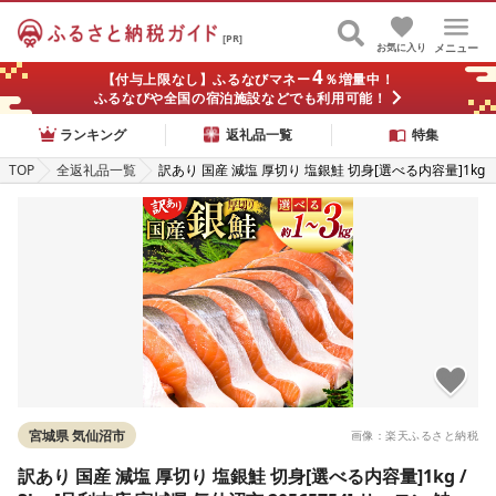
[PR]
お気に入り
メニュー
4
【付与上限なし】ふるなびマネー
％増量中！
ふるなびや全国の宿泊施設などでも利用可能！
ランキング
返礼品一覧
特集
TOP
全返礼品一覧
訳あり 国産 減塩 厚切り 塩銀鮭 切身[選べる内容量]1kg
/ 3kg [足利本店 宮城県 気仙沼市 20565754] サーモン
鮭 さけ サケ シャケ 魚 海鮮 魚介 甘塩味 規格外 不揃い
鮭切身 切り身 個包装 家庭用 訳アリ 塩分控えめ 冷凍
宮城県 気仙沼市
画像：楽天ふるさと納税
訳あり 国産 減塩 厚切り 塩銀鮭 切身[選べる内容量]1kg /