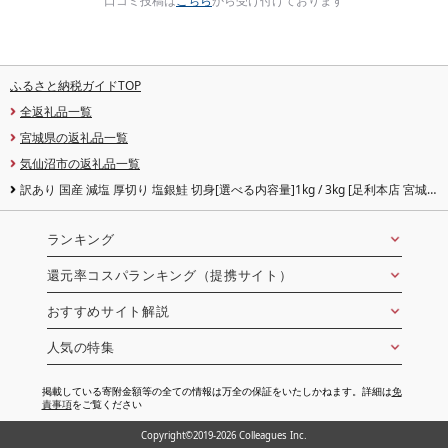
口コミ投稿は
こちら
から受け付けております
ふるさと納税ガイドTOP
全返礼品一覧
宮城県の返礼品一覧
気仙沼市の返礼品一覧
訳あり 国産 減塩 厚切り 塩銀鮭 切身[選べる内容量]1kg / 3kg [足利本店 宮城
県 気仙沼市 20565754] サーモン 鮭 さけ サケ シャケ 魚 海鮮 魚介 甘塩味 規格
外 不揃い 鮭切身 切り身 個包装 家庭用 訳アリ 塩分控えめ 冷凍
ランキング
還元率コスパランキング（提携サイト）
おすすめサイト解説
人気の特集
掲載している寄附金額等の全ての情報は万全の保証をいたしかねます。詳細は
免
責事項
をご覧ください
Copyright©2019-2026 Colleagues Inc.