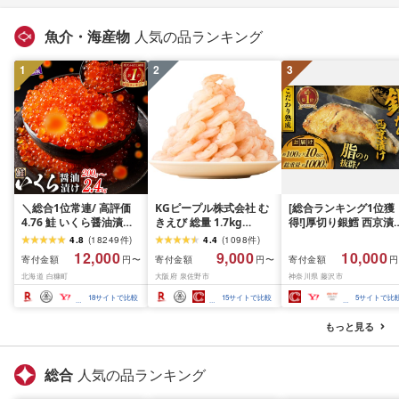
魚介・海産物
人気の品ランキング
1
2
3
＼総合1位常連/ 高評価
KGピープル株式会社 む
[総合ランキング1位獲
4.76 鮭 いくら醤油漬け
きえび 総量 1.7kg
得!]厚切り銀鱈 西京漬
ふるさと納税 いくら
(850g×2P) 特大 5Lサイ
訳あり 銀鱈 西京漬け 
4.8
(
18249
件
)
4.4
(
1098
件
)
200g / 400g / 800g /
ズ バナメイエビ バラ凍
約 1,000g (約 100g × 
12,000
9,000
10,000
寄付金額
寄付金額
寄付金額
円〜
円〜
円
1.6kg / 2.4kg 200g パッ
結 下処理不要 サイズ不
切) 西京味噌 西京みそ 
北海道 白糠町
大阪府 泉佐野市
神奈川県 藤沢市
ク[選べる容量] 醤油漬け
揃い 訳あり
噌漬け みそ 味噌 鮮魚 
海鮮 イクラ 小分け ふる
介 銀だら 銀ダラ ギン
18
サイトで比較
15
サイトで比較
5
サイトで比
さと ランキング 人気 ギ
ラ ぎんだら 鱈 タラ 魚
フト 高評価 ふるさと納
西京焼き 西京漬 西京
もっと見る
税 北海道 白糠町
き 冷凍 厳選 鮮魚 漬け
漬魚 新鮮 小分け 人気
礼品 おかず おつまみ 
総合
人気の品ランキング
酒のあて 家計応援
10000円 魚喜 神奈川 