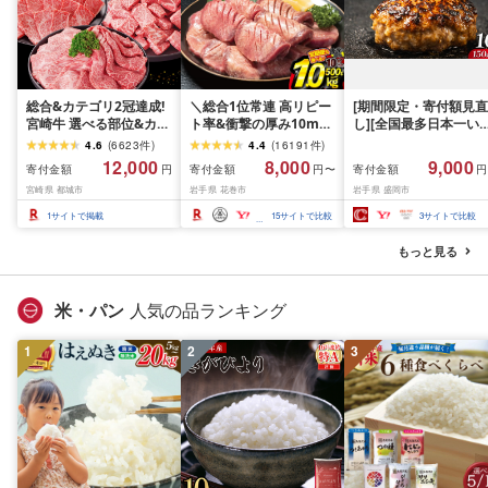
総合&カテゴリ2冠達成!
＼総合1位常連 高リピー
[期間限定・寄付額見直
宮崎牛 選べる部位&カッ
ト率&衝撃の厚み10mm
し][全国最多日本一い
ト (赤身&霜降り)or(赤身
厚切り牛タン 塩味/ ≪ス
て牛入り]ハンバーグ
4.6
(
6623
件
)
4.4
(
16191
件
)
のみ) 500g 1kg 2kg[発
ピード発送!!10営業日以
1.5kg(150g×10個) い
12,000
8,000
9,000
寄付金額
寄付金額
寄付金額
円
円〜
円
送時期が選べる] 牛肉 焼
内発送≫ 選べる内容量
て牛 × 岩中豚 ハンバー
宮崎県 都城市
岩手県 花巻市
岩手県 盛岡市
肉 すき焼き しゃぶしゃ
500g / 1kg 定期便 毎月
グ 合挽き 合い挽き 黒
ぶ ステーキ ギフト お中
届く 牛肉 肉 BBQ ふるさ
和牛 人気 冷凍 個包装 
1
サイトで掲載
15
サイトで比較
3
サイトで比較
元 夏ギフト 送料無料
と 人気 ランキング 岩手
分け 冷凍 牛肉 豚肉 和
SKU-N203 [宮崎県都城
県 花巻市
ビーフ ポーク はんば
もっと見る
市]
ぐ 挽肉 お肉 ミンチ 肉
お弁当 hannba-gu ラ
キング 1位 1万円以下 
米・パン
人気の品ランキング
手県 盛岡市 東北 岩手 
岡 shikoku001k
1
2
3