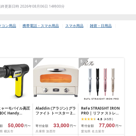
更新日時 2026年08月06日 14時00分
ソコン用品
携帯電話・スマホ用品
スマホ用品
雑貨・日用品
4
5
ヒャーモバイル高圧
Aladdin (アラジン) グラ
ReFa STRAIGHT IRON
OC Handy
ファイト トースター 2枚
PRO | リファ ストレー
pact(ハンディエア)
焼き トースト パン 温度
トアイロン プロ 海外対
4.5
(
45
件
)
県 横浜市 生活家
調節機能 タイマー機能
応 1年保証 ヘアアイロン
50,000
33,000
77,000
額
寄付金額
寄付金額
円〜
円〜
円〜
用品 人気 おすすめ
付き [遠赤グラファイト
コテ 艶 美容師 プレゼン
県 横浜市
兵庫県 加西市
愛知県 名古屋市
料 掃除 便利 コン
搭載] ホワイト AET-
ト ギフト ヘアケア 傷ま