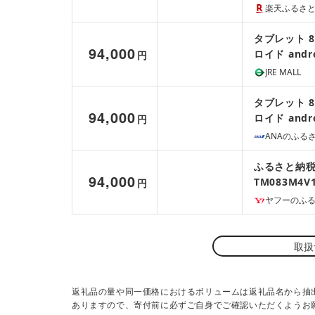
楽天ふるさ
タブレット 8
94,000
ロイド andro
円
JRE MALL
タブレット 8
94,000
ロイド andro
円
ANAのふる
ふるさと納税
94,000
TM083M4
円
tablet 120
ヤフーのふ
取扱
返礼品の量や同一価格におけるボリュームは返礼品名から抽
ありますので、寄付前に必ずご自身でご確認いただくようお