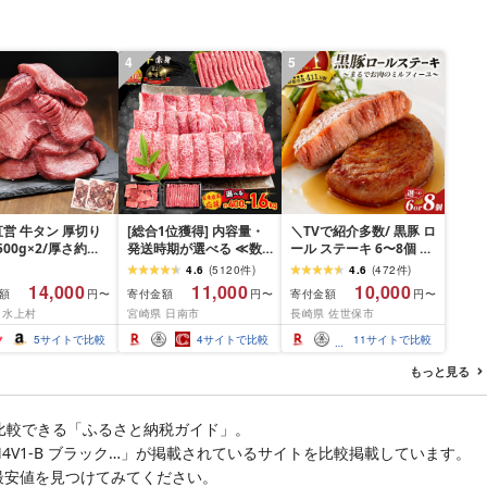
4
5
営 牛タン 厚切り
[総合1位獲得] 内容量・
＼TVで紹介多数/ 黒豚 ロ
(500g×2/厚さ約
発送時期が選べる ≪数
ール ステーキ 6〜8個 ≪
m) 訳あり 訳有り肉
量限定≫ 宮崎牛 赤身 ス
お箸でほぐせるやわらか
4.6
(
5120
件
)
4.6
(
472
件
)
焼肉 冷凍 スライス
ライス 焼肉 国産 肉 牛肉
さ≫ 職人厳選 無添加 小
14,000
11,000
10,000
額
寄付金額
寄付金額
円〜
円〜
円〜
用 バーベキュー
薄切り 黒毛和牛 A4 A5
分け オリジナル ポーク
 水上村
宮崎県 日南市
長崎県 佐世保市
 おつまみ ギフト お
人気 小分け 焼き肉 すき
ステーキ 子供も安心 豚
お中元 夏ギフト
焼き しゃぶしゃぶ 牛丼
豚肉 セット ジューシー
5
サイトで比較
4
サイトで比較
11
サイトで比較
BBQ ギフト 贈り物 おす
ギフト 贈り物 おすすめ
すめ 畜産農家応援 ミヤ
おかず 簡単調理 人気 送
もっと見る
チク 冷凍 宮崎県 日南市
料無料 長崎県 佐世保市
送料無料
豊味館
比較できる「ふるさと納税ガイド」。
3M4V1-B ブラック…」が掲載されているサイトを比較掲載しています。
最安値を見つけてみてください。