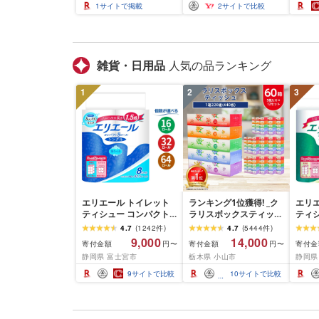
対応 ヘアアイロン コテ
パクト
1
サイトで掲載
2
サイトで比較
プレゼント ギフト 1年保
タブル
証 美容師 ヘアケア スタ
ラク 
イリング ダメージケア
艶 傷まない 人気 おすす
め
雑貨・日用品
人気の品ランキング
1
2
3
エリエール トイレット
ランキング1位獲得! _ク
エリ
ティシュー コンパクト
ラリスボックスティッシ
ティ
シングル [個数が選べ
ュ60箱(1箱220組(440
ダブル
4.7
(
1242
件
)
4.7
(
5444
件
)
る:16・32・64 ロール]
枚))(5個入り×12セット)_
数:32
9,000
14,000
寄付金額
寄付金額
寄付金
円〜
円〜
1.5倍巻 82.5m トイレッ
ティッシュ ティッシュ
巻 4
静岡県 富士宮市
栃木県 小山市
静岡県
トペーパー シングル パ
ペーパー 日用品 常備品
パー 
ルプ100% 香りつき 日用
生活用品 まとめ買い [配
香りつ
9
サイトで比較
10
サイトで比較
品 消耗品 備蓄 ふるさと
送不可地域:離島・沖縄
備蓄 
納税 ふるさと 送料無料
県]
さと 
静岡県 富士宮市
士宮