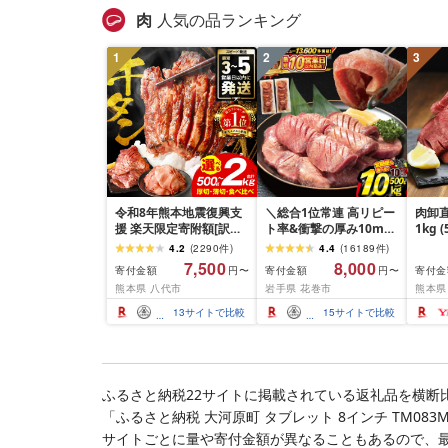
肉
人気の品ランキング
1
2
3
令和8年熊本地震復興支
＼総合1位常連 高リピー
肉卸直
援 楽天限定寄附額[訳あ
ト率&衝撃の厚み10mm
1kg 
り]牛タン 500g〜2kg 肉
厚切り牛タン 塩味/ ≪ス
10m
4.2
(
2290
件
)
4.4
(
16189
件
)
牛肉 訳あり 牛タン 冷凍
ピード発送!!10営業日以
牛肉 
7,500
8,000
寄付金額
寄付金額
寄付金
円〜
円〜
小分け 厚切り 薄切り 食
内発送≫ 選べる内容量
業務
熊本県 八代市
岩手県 花巻市
熊本県
べ比べ 500g 1kg 1.5kg
500g / 1kg 定期便 毎月
BBQ
2kg 牛 人気 ビーフ 牛た
届く 牛肉 肉 BBQ ふるさ
祝い 
13
サイトで比較
15
サイトで比較
ん ふるさと納税 ランキ
と 人気 ランキング 岩手
ング スピード発送 送料
県 花巻市
無料
ふるさと納税22サイトに掲載されている返礼品を横断
「ふるさと納税 大河原町 タブレット 8インチ TM08
サイトごとに量や寄付金額が異なることもあるので、