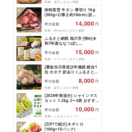
そ分け 期間限定 冷蔵便 送料
画像：楽天ふるさと納税
無料 産地直送 お取り寄せ [ 山
肉卸直営 牛タン 厚切り 1kg
6
形県 天童市 ]
(500g×2/厚さ約10mm) 訳あ
り 訳有り肉 牛肉 焼肉 冷凍 ス
14,000
寄付金額
円
ライス 業務用 バーベキュー
BBQ おつまみ ギフト お祝い
画像：Amazonふるさと納税
お中元 夏ギフト
ふるさと納税 旭川市 [特A]令
7
和7年産ななつぼし
10kg(5kg×2)北海道旭川産 米
15,000
寄付金額
円
お米[さとふる限定]_05957
画像：ヤフーのふるさと納税
[最短当日発送]2年連続 総合1
8
位 ホタテ 訳あり ( ふるさと納
税 ほたて ふるさと納税 訳あ
8,000
寄付金額
円
り 帆立 ふるさと わけあり ホ
タテ貝柱 貝 人気 不揃い 刺身
画像：楽天ふるさと納税
規格外 魚介 ランキング 海鮮
[2026年発送分] シャインマス
9
冷凍 発送時期が選べる 北海道
カット 1.2kg 2〜3房 おすす
別海町 )(クラウドファンディ
め 人気 山梨県 産地直送 フル
ング対象)
10,000
寄付金額
円
ーツ ブドウ 果物 ぶどう シャ
イン マスカット くだもの お
画像：ふるさとチョイス
届け 国産 葡萄 贈答 新鮮
[ZIP!で紹介]ネギトロ
10
(100g×15パック)