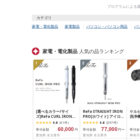
プログラムによる最終
カテゴリ
家電・電化製品
家電製品
パソコン・パソコン用品
パ
家電・電化製品
人気の品ランキング
1
2
3
[選べるカラー/サイ
ReFa STRAIGHT IRON
ケル
ズ]ReFa CURL IRON
PRO[ホワイト] アイロン
洗浄機
PRO(ホワイト or ブラッ
家電 美容 リファ アイロ
Com
4.9
(
21
件
)
4.8
(
207
件
)
ク/19mm・26mm・
ン
神奈川
60,000
77,000
寄付金額
寄付金額
寄付金
円
円〜
32mm・38mm)| リフ
電 日
愛知県 名古屋市
愛知県 名古屋市
神奈川
ァ カールアイロン 海外
送料無