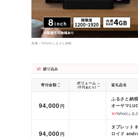
画像：Yahoo!ふるさと納税
絞り込み
ボリューム
寄付金額
返礼品名
(千円あたり)
ふるさと納税 
94,000
オーヤマLU
円
Yahoo!ふ
タブレット 8
94,000
ロイド andro
円