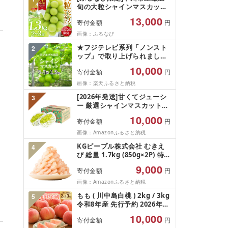
旬の大粒シャインマスカット
約1.3kg 2〜3房[2026年発送]
13,000
寄付金額
円
(MG)B12-472 FN-Limited-
VO シャインマスカット フル
画像：ふるなび
ーツ
★フジテレビ系列「ノンスト
2
ップ」で取り上げられました!
★[2026年発送先行予約]南ア
10,000
寄付金額
円
ルプス市産シャインマスカッ
ト1.2kg以上(2〜3房)ふるさと
画像：楽天ふるさと納税
納税 おすすめ 山梨県 南アル
[2026年発送]甘くてジューシ
3
プス市 送料無料 AL
ー 厳選シャインマスカット
1.2kg (2026年9月前半(1〜15
10,000
寄付金額
円
日)から10月下旬までの発送)
フルーツ ぶどう 果物 山梨県
画像：Amazonふるさと納税
産 2026 旬 大粒 高級 ブドウ
KGピープル株式会社 むきえ
4
葡萄 富士吉田市
び 総量 1.7kg (850g×2P) 特大
5Lサイズ バナメイエビ バラ
9,000
寄付金額
円
凍結 下処理不要 サイズ不揃い
訳あり
画像：Amazonふるさと納税
もも ( 川中島白桃 ) 2kg / 3kg
5
令和8年産 先行予約 2026年
山形県産 桃 白桃 果物 フルー
10,000
寄付金額
円
ツ 秀品 のし 贈答 ギフト おす