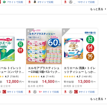
 高圧洗浄機 ポー
GS13C(W)
ない 人気 おすすめ 愛知
7
サイトで比較
2
サイトで比較
13
サイトで比較
清掃 泡洗浄 家事
県 名古屋市
ベランダ掃除
もっと見る
4
5
エール トイレット
エルモアプラスティシュ
エリエール 消臭+ トイレ
シュー コンパクト
ー220組 5箱×12パック
ットティシュー しっか
 [選べるロール
(60箱)[離島・沖縄県不
り香るフレッシュクリア
4.7
(
756
件
)
4.6
(
714
件
)
4.7
(
1491
件
)
・64 ロール] 1.5倍
可]_ ティッシュ ティッ
の香り コンパクトダブ
12,000
14,500
13,000
額
寄付金額
寄付金額
円〜
円〜
円〜
5m トイレットペー
シュペーパー 日用品 消
ル [選べるロール数:32・
 富士宮市
栃木県 佐野市
静岡県 富士宮市
ダブル パルプ100%
耗品 まとめ買い 常備品
64・96 ロール] 1.5倍巻
き 日用品 消耗品
生活用品 ボックスティ
37.5m トイレットペー
9
サイトで比較
9
サイトで比較
9
サイトで比較
ふるさと納税 ふる
ッシュ [配送不可地域:離
パー ダブル パルプ100%
送料無料 静岡県 富
島・沖縄県]
日用品 消耗品 備蓄 送料
もっと見る
市
無料 静岡県 富士宮市