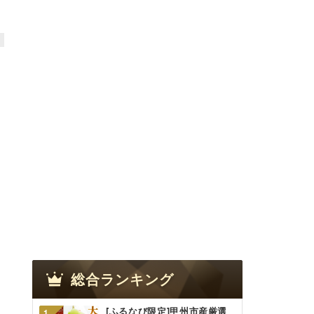
総合ランキング
[ふるなび限定]甲州市産厳選
1