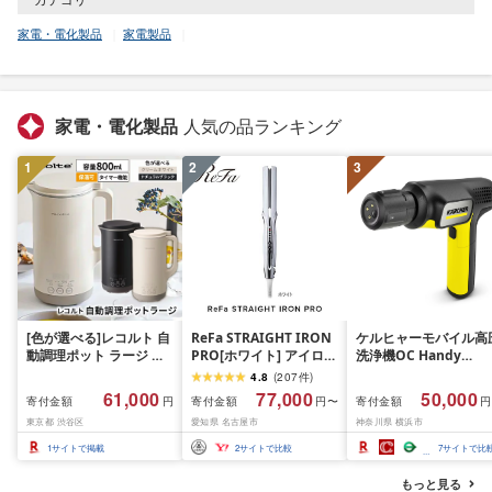
家電・電化製品
家電製品
家電・電化製品
人気の品ランキング
1
2
3
[色が選べる]レコルト 自
ReFa STRAIGHT IRON
ケルヒャーモバイル高
動調理ポット ラージ ポ
PRO[ホワイト] アイロン
洗浄機OC Handy
タージュメーカー ミキ
家電 美容 リファ アイロ
Compact(ハンディエ
4.8
(
207
件
)
サー ブレンダー 保温 豆
ン
神奈川県 横浜市 生活
61,000
77,000
50,000
寄付金額
寄付金額
寄付金額
円
円〜
円
乳 おかゆ お粥 離乳食 自
電 日用品 人気 おすす
東京都 渋谷区
愛知県 名古屋市
神奈川県 横浜市
動調理器 スムージー 味
送料無料 掃除 便利 コ
噌汁 レシピ 800mL 1L
パクト 高圧洗浄機 ポ
1
サイトで掲載
2
サイトで比較
7
サイトで比
大容量 クリームホワイ
タブル清掃 泡洗浄 家
ト ナチュラルブラック
ラク ベランダ掃除
もっと見る