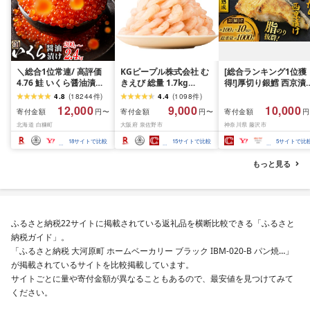
＼総合1位常連/ 高評価
KGピープル株式会社 む
[総合ランキング1位獲
4.76 鮭 いくら醤油漬け
きえび 総量 1.7kg
得!]厚切り銀鱈 西京漬
ふるさと納税 いくら
(850g×2P) 特大 5Lサイ
訳あり 銀鱈 西京漬け 
4.8
(
18244
件
)
4.4
(
1098
件
)
200g / 400g / 800g /
ズ バナメイエビ バラ凍
約 1,000g (約 100g × 
12,000
9,000
10,000
寄付金額
寄付金額
寄付金額
円〜
円〜
円
1.6kg / 2.4kg 200g パッ
結 下処理不要 サイズ不
切) 西京味噌 西京みそ 
北海道 白糠町
大阪府 泉佐野市
神奈川県 藤沢市
ク[選べる容量] 醤油漬け
揃い 訳あり
噌漬け みそ 味噌 鮮魚 
海鮮 イクラ 小分け ふる
介 銀だら 銀ダラ ギン
18
サイトで比較
15
サイトで比較
5
サイトで比
さと ランキング 人気 ギ
ラ ぎんだら 鱈 タラ 魚
フト 高評価 ふるさと納
西京焼き 西京漬 西京
もっと見る
税 北海道 白糠町
き 冷凍 厳選 鮮魚 漬け
漬魚 新鮮 小分け 人気
礼品 おかず おつまみ 
酒のあて 家計応援
10000円 魚喜 神奈川 
ふるさと納税22サイトに掲載されている返礼品を横断比較できる「ふるさと
南 藤沢
納税ガイド」。
「ふるさと納税 大河原町 ホームベーカリー ブラック IBM-020-B パン焼…」
が掲載されているサイトを比較掲載しています。
サイトごとに量や寄付金額が異なることもあるので、最安値を見つけてみて
ください。