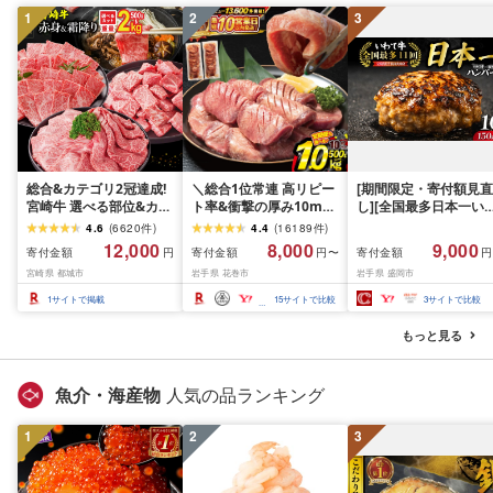
1
2
3
総合&カテゴリ2冠達成!
＼総合1位常連 高リピー
[期間限定・寄付額見直
宮崎牛 選べる部位&カッ
ト率&衝撃の厚み10mm
し][全国最多日本一い
ト (赤身&霜降り)or(赤身
厚切り牛タン 塩味/ ≪ス
て牛入り]ハンバーグ
4.6
(
6620
件
)
4.4
(
16189
件
)
のみ) 500g 1kg 2kg[発
ピード発送!!10営業日以
1.5kg(150g×10個) い
12,000
8,000
9,000
寄付金額
寄付金額
寄付金額
円
円〜
円
送時期が選べる] 牛肉 焼
内発送≫ 選べる内容量
て牛 × 岩中豚 ハンバー
宮崎県 都城市
岩手県 花巻市
岩手県 盛岡市
肉 すき焼き しゃぶしゃ
500g / 1kg 定期便 毎月
グ 合挽き 合い挽き 黒
ぶ ステーキ ギフト お中
届く 牛肉 肉 BBQ ふるさ
和牛 人気 冷凍 個包装 
1
サイトで掲載
15
サイトで比較
3
サイトで比較
元 夏ギフト 送料無料
と 人気 ランキング 岩手
分け 冷凍 牛肉 豚肉 和
SKU-N203 [宮崎県都城
県 花巻市
ビーフ ポーク はんば
もっと見る
市]
ぐ 挽肉 お肉 ミンチ 肉
お弁当 hannba-gu ラ
キング 1位 1万円以下 
魚介・海産物
人気の品ランキング
手県 盛岡市 東北 岩手 
岡 shikoku001k
1
2
3