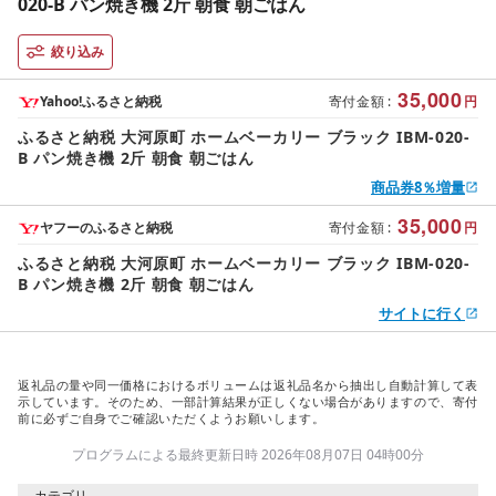
020-B パン焼き機 2斤 朝食 朝ごはん
絞り込み
35,000
Yahoo!ふるさと納税
寄付金額
:
円
ふるさと納税 大河原町 ホームベーカリー ブラック IBM-020-
B パン焼き機 2斤 朝食 朝ごはん
商品券8％増量
35,000
ヤフーのふるさと納税
寄付金額
:
円
ふるさと納税 大河原町 ホームベーカリー ブラック IBM-020-
B パン焼き機 2斤 朝食 朝ごはん
サイトに行く
返礼品の量や同一価格におけるボリュームは返礼品名から抽出し自動計算して表
示しています。そのため、一部計算結果が正しくない場合がありますので、寄付
前に必ずご自身でご確認いただくようお願いします。
プログラムによる最終更新日時 2026年08月07日 04時00分
カテゴリ