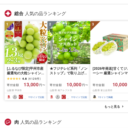
RSY-3 東京都 渋谷区
総合
人気の品ランキング
1
2
3
[ふるなび限定]甲州市産
★フジテレビ系列「ノン
[2026年発送]甘くてジ
厳選旬の大粒シャインマ
ストップ」で取り上げら
ーシー 厳選シャインマ
スカット 約1.3kg 2〜3
れました!★[2026年発送
スカット1.2kg (2026
4.6
(
4126
件
)
房[2026年発送]
先行予約]南アルプス市
月前半(1〜15日)から1
13,000
10,000
10,000
寄付金額
寄付金額
寄付金額
円〜
円〜
(MG)B12-472 FN-
産シャインマスカット
月下旬までの発送) フ
山梨県 甲州市
山梨県 南アルプス市
山梨県 富士吉田市
Limited-VO シャインマ
1.2kg以上(2〜3房)ふる
ーツ ぶどう 果物 山梨
スカット フルーツ
さと納税 おすすめ 山梨
産 2026 旬 大粒 高級 
11
サイトで比較
11
サイトで比較
1
サイトで掲載
県 南アルプス市 送料無
ドウ 葡萄 富士吉田市
料 AL
もっと見る
肉
人気の品ランキング