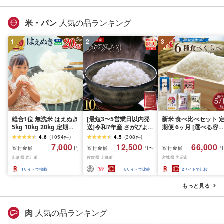
白米 国産 ブランド米 弁
わる 色々試せる 志賀
当 FYN1-131var
米 岩沼産米
米・パン
人気の品ランキング
1
2
3
総合1位 無洗米 はえぬき
[最短3〜5営業日以内発
新米 食べ比べセット 
5kg 10kg 20kg 定期便
送]令和7年産 さがびより
期便 6ヶ月 [選べる容量
も選べる レビュー高評
佐賀県産(精米)10kg
おこめ 精米 ライス ご
4.6
(
1054
件
)
4.5
(
308
件
)
価 山形県産 令和7年産
ん つきあかり つや姫 
7,000
12,500
66,000
寄付金額
寄付金額
寄付金額
円
円〜
円
選べる内容量 発送時期
じのきらめき だて正夢
山形県 西川町
佐賀県 上峰町
宮城県 岩沼市
定期便 3ヶ月 6ヶ月 3回
ひとめぼれ ササニシキ
6回 3か月 6か月 ランキ
セット 銘柄米 味比べ 
1
サイトで掲載
8
サイトで比較
2
サイトで比較
ング1位 精米 お米 米 お
リエーション お楽しみ
こめ ごはん ご飯 ライス
食味 毎日の食卓 毎月
もっと見る
白米 国産 ブランド米 弁
わる 色々試せる 志賀
当 FYN1-131var
米 岩沼産米
肉
人気の品ランキング