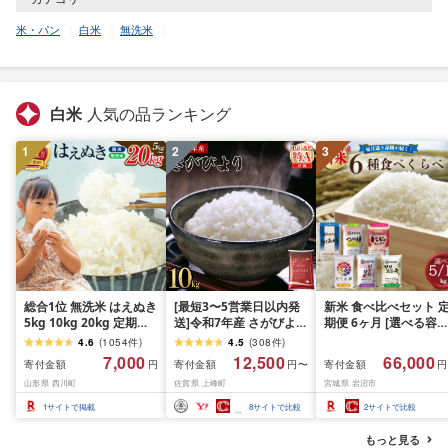
米・パン
白米
無洗米
白米
人気の品ランキング
1
2
3
総合1位 無洗米 はえぬき
[最短3〜5営業日以内発
新米 食べ比べセット 
5kg 10kg 20kg 定期便
送]令和7年産 さがびより
期便 6ヶ月 [選べる容量
も選べる レビュー高評
佐賀県産(精米)10kg
おこめ 精米 ライス ご
4.6
(
1054
件
)
4.5
(
308
件
)
価 山形県産 令和7年産
ん つきあかり つや姫 
7,000
12,500
66,000
寄付金額
寄付金額
寄付金額
円
円〜
円
選べる内容量 発送時期
じのきらめき だて正夢
山形県 西川町
佐賀県 上峰町
宮城県 岩沼市
定期便 3ヶ月 6ヶ月 3回
ひとめぼれ ササニシキ
6回 3か月 6か月 ランキ
セット 銘柄米 味比べ 
1
サイトで掲載
8
サイトで比較
2
サイトで比較
ング1位 精米 お米 米 お
リエーション お楽しみ
こめ ごはん ご飯 ライス
食味 毎日の食卓 毎月
もっと見る