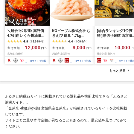
＼総合1位常連/ 高評価
KGピープル株式会社 む
[総合ランキング1位獲
4.76 鮭 いくら醤油漬け
きえび 総量 1.7kg
得!]厚切り銀鱈 西京漬
ふるさと納税 いくら
(850g×2P) 特大 5Lサイ
訳あり 銀鱈 西京漬け 
4.8
(
18249
件
)
4.4
(
1098
件
)
200g / 400g / 800g /
ズ バナメイエビ バラ凍
約 1,000g (約 100g × 
12,000
9,000
10,000
寄付金額
寄付金額
寄付金額
円〜
円〜
円
1.6kg / 2.4kg 200g パッ
結 下処理不要 サイズ不
切) 西京味噌 西京みそ 
北海道 白糠町
大阪府 泉佐野市
神奈川県 藤沢市
ク[選べる容量] 醤油漬け
揃い 訳あり
噌漬け みそ 味噌 鮮魚 
海鮮 イクラ 小分け ふる
介 銀だら 銀ダラ ギン
18
サイトで比較
15
サイトで比較
5
サイトで比
さと ランキング 人気 ギ
ラ ぎんだら 鱈 タラ 魚
フト 高評価 ふるさと納
西京焼き 西京漬 西京
もっと見る
税 北海道 白糠町
き 冷凍 厳選 鮮魚 漬け
漬魚 新鮮 小分け 人気
礼品 おかず おつまみ 
酒のあて 家計応援
10000円 魚喜 神奈川 
ふるさと納税22サイトに掲載されている返礼品を横断比較できる「ふるさと
南 藤沢
納税ガイド」。
「金芽米 4kg(2kg×袋) 宮城県産金芽米」が掲載されているサイトを比較掲載
しています。
サイトごとに量や寄付金額が異なることもあるので、最安値を見つけてみて
ください。