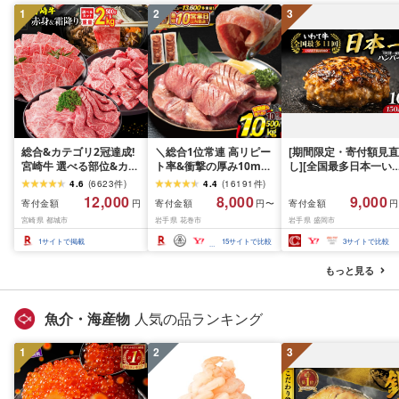
1
2
3
総合&カテゴリ2冠達成!
＼総合1位常連 高リピー
[期間限定・寄付額見直
宮崎牛 選べる部位&カッ
ト率&衝撃の厚み10mm
し][全国最多日本一い
ト (赤身&霜降り)or(赤身
厚切り牛タン 塩味/ ≪ス
て牛入り]ハンバーグ
4.6
(
6623
件
)
4.4
(
16191
件
)
のみ) 500g 1kg 2kg[発
ピード発送!!10営業日以
1.5kg(150g×10個) い
12,000
8,000
9,000
寄付金額
寄付金額
寄付金額
円
円〜
円
送時期が選べる] 牛肉 焼
内発送≫ 選べる内容量
て牛 × 岩中豚 ハンバー
宮崎県 都城市
岩手県 花巻市
岩手県 盛岡市
肉 すき焼き しゃぶしゃ
500g / 1kg 定期便 毎月
グ 合挽き 合い挽き 黒
ぶ ステーキ ギフト お中
届く 牛肉 肉 BBQ ふるさ
和牛 人気 冷凍 個包装 
1
サイトで掲載
15
サイトで比較
3
サイトで比較
元 夏ギフト 送料無料
と 人気 ランキング 岩手
分け 冷凍 牛肉 豚肉 和
SKU-N203 [宮崎県都城
県 花巻市
ビーフ ポーク はんば
もっと見る
市]
ぐ 挽肉 お肉 ミンチ 肉
お弁当 hannba-gu ラ
キング 1位 1万円以下 
魚介・海産物
人気の品ランキング
手県 盛岡市 東北 岩手 
岡 shikoku001k
1
2
3