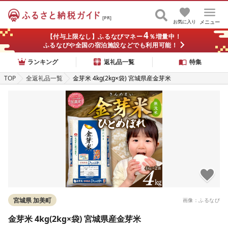
[PR]
お気に入り
メニュー
4
【付与上限なし】ふるなびマネー
％増量中！
ふるなびや全国の宿泊施設などでも利用可能！
ランキング
返礼品一覧
特集
TOP
全返礼品一覧
金芽米 4kg(2kg×袋) 宮城県産金芽米
宮城県 加美町
画像：ふるなび
金芽米 4kg(2kg×袋) 宮城県産金芽米