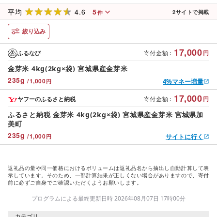
4.6
5
平均
2
サイトで掲載
件
絞り込み
17,000
ふるなび
寄付金額
:
円
金芽米 4kg(2kg×袋) 宮城県産金芽米
235
g
/
1,000
4%マネー増量
円
17,000
ヤフーのふるさと納税
寄付金額
:
円
ふるさと納税 金芽米 4kg(2kg×袋) 宮城県産金芽米 宮城県加
美町
235
g
/
1,000
サイトに行く
円
返礼品の量や同一価格におけるボリュームは返礼品名から抽出し自動計算して表
示しています。そのため、一部計算結果が正しくない場合がありますので、寄付
前に必ずご自身でご確認いただくようお願いします。
プログラムによる最終更新日時 2026年08月07日 17時00分
カテゴリ