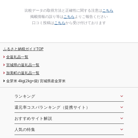
比較データの取得方法と正確性に関する注意は
こちら
掲載情報の誤り等は
こちら
よりご報告ください
口コミ投稿は
こちら
から受け付けております
ふるさと納税ガイドTOP
全返礼品一覧
宮城県の返礼品一覧
加美町の返礼品一覧
金芽米 4kg(2kg×袋) 宮城県産金芽米
ランキング
還元率コスパランキング（提携サイト）
おすすめサイト解説
人気の特集