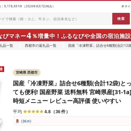
9,178,691件（2026年8月7日時点）
本サイ
4
なびマネー
％増量中！
ふるなびや全国の宿泊施設
礼品一覧
西都市の返礼品一覧
国産「冷凍野菜」詰合せ6種類(合計12袋)
時短メニュー レビュー高評価 使いやす
宮崎県 西都市
国産「冷凍野菜」詰合せ6種類(合計12袋)と
ても便利! 国産野菜 送料無料 宮崎県産[31-1a
時短メニュー レビュー高評価 使いやすい
4.8
36
平均
（
件
）
(
)
36
件