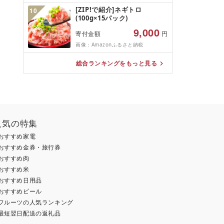
届け 国産 葡萄 贈答 新鮮
[ZIP!で紹介]ネギトロ
10
(100g×15パック)
9,000
寄付金額
円
画像：Amazonふるさと納税
総合ランキングをもっと見る
人気の特集
おすすめ家電
おすすめ金券・旅行券
おすすめ肉
おすすめ米
おすすめ日用品
おすすめビール
フルーツの人気ランキング
最短翌日配送の返礼品