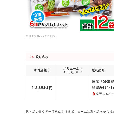
画像：楽天ふるさと納税
絞り込み
ボリューム
寄付金額
返礼品名
(千円あたり)
国産「冷凍野
12,000
崎県産[31-
円
楽天ふるさ
返礼品の量や同一価格におけるボリュームは返礼品名から抽