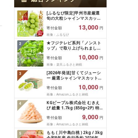
[ふるなび限定]甲州市産厳選
1
旬の大粒シャインマスカット
約1.3kg 2〜3房[2026年発送]
13,000
寄付金額
円
(MG)B12-472 FN-Limited-
VO シャインマスカット フル
画像：ふるなび
ーツ
★フジテレビ系列「ノンスト
2
ップ」で取り上げられました!
★[2026年発送先行予約]南ア
10,000
寄付金額
円
ルプス市産シャインマスカッ
ト1.2kg以上(2〜3房)ふるさと
画像：楽天ふるさと納税
納税 おすすめ 山梨県 南アル
[2026年発送]甘くてジューシ
3
プス市 送料無料 AL
ー 厳選シャインマスカット
1.2kg (2026年9月前半(1〜15
10,000
寄付金額
円
日)から10月下旬までの発送)
フルーツ ぶどう 果物 山梨県
画像：Amazonふるさと納税
産 2026 旬 大粒 高級 ブドウ
KGピープル株式会社 むきえ
4
葡萄 富士吉田市
び 総量 1.7kg (850g×2P) 特大
5Lサイズ バナメイエビ バラ
9,000
寄付金額
円
凍結 下処理不要 サイズ不揃い
訳あり
画像：Amazonふるさと納税
もも ( 川中島白桃 ) 2kg / 3kg
5
令和8年産 先行予約 2026年