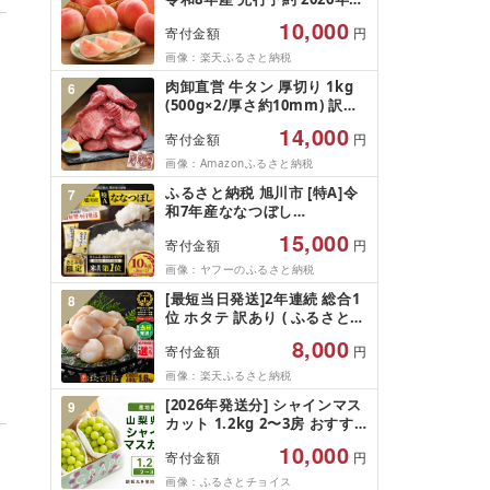
山形県産 桃 白桃 果物 フルー
10,000
寄付金額
円
ツ 秀品 のし 贈答 ギフト おす
そ分け 期間限定 冷蔵便 送料
画像：楽天ふるさと納税
無料 産地直送 お取り寄せ [ 山
肉卸直営 牛タン 厚切り 1kg
6
形県 天童市 ]
(500g×2/厚さ約10mm) 訳あ
り 訳有り肉 牛肉 焼肉 冷凍 ス
14,000
寄付金額
円
ライス 業務用 バーベキュー
BBQ おつまみ ギフト お祝い
画像：Amazonふるさと納税
お中元 夏ギフト
ふるさと納税 旭川市 [特A]令
7
和7年産ななつぼし
10kg(5kg×2)北海道旭川産 米
15,000
寄付金額
円
お米[さとふる限定]_05957
画像：ヤフーのふるさと納税
[最短当日発送]2年連続 総合1
8
位 ホタテ 訳あり ( ふるさと納
税 ほたて ふるさと納税 訳あ
8,000
寄付金額
円
り 帆立 ふるさと わけあり ホ
タテ貝柱 貝 人気 不揃い 刺身
画像：楽天ふるさと納税
規格外 魚介 ランキング 海鮮
[2026年発送分] シャインマス
9
冷凍 発送時期が選べる 北海道
カット 1.2kg 2〜3房 おすす
別海町 )(クラウドファンディ
め 人気 山梨県 産地直送 フル
ング対象)
10,000
寄付金額
円
ーツ ブドウ 果物 ぶどう シャ
イン マスカット くだもの お
画像：ふるさとチョイス