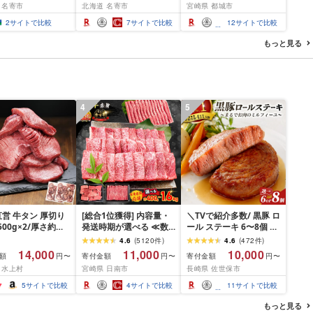
 名寄市
北海道 名寄市
宮崎県 都城市
 朝採れ 真空予冷
本 特大 サイズ --
付数2万超え 紅はるか
トウモロコシ コー
nayoro_loc_31_5k_hp---
2kg/5kg/10kg 大きめサ
2
サイトで比較
7
サイトで比較
12
サイトで比較
蜀黍 生食 生で食べ
イズ 産地直送 先行受付
 高糖度 フルーツ
11月お届け 国産 土付き
もっと見る
 夏野菜 旬 TV紹介
芋 送料無料 SKU-
 夏ギフト 贈り物
A701[宮崎県都城市]
 御祝 御礼 クール
地直送 もぎたて 大
送料無料 8月 9月
4
5
営 牛タン 厚切り
[総合1位獲得] 内容量・
＼TVで紹介多数/ 黒豚 ロ
(500g×2/厚さ約
発送時期が選べる ≪数
ール ステーキ 6〜8個 ≪
m) 訳あり 訳有り肉
量限定≫ 宮崎牛 赤身 ス
お箸でほぐせるやわらか
4.6
(
5120
件
)
4.6
(
472
件
)
焼肉 冷凍 スライス
ライス 焼肉 国産 肉 牛肉
さ≫ 職人厳選 無添加 小
14,000
11,000
10,000
額
寄付金額
寄付金額
円〜
円〜
円〜
用 バーベキュー
薄切り 黒毛和牛 A4 A5
分け オリジナル ポーク
 水上村
宮崎県 日南市
長崎県 佐世保市
 おつまみ ギフト お
人気 小分け 焼き肉 すき
ステーキ 子供も安心 豚
お中元 夏ギフト
焼き しゃぶしゃぶ 牛丼
豚肉 セット ジューシー
5
サイトで比較
4
サイトで比較
11
サイトで比較
BBQ ギフト 贈り物 おす
ギフト 贈り物 おすすめ
すめ 畜産農家応援 ミヤ
おかず 簡単調理 人気 送
もっと見る