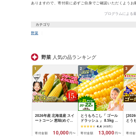
ありますので、寄付前に必ずご自身でご確認いただくようお
プログラムによる最終
カテゴリ
野菜
野菜
人気の品ランキング
1
2
3
2026年産 北海道産 スイ
とうもろこし「 ゴール
[20
ートコーン 恵味(めぐみ)
ドラッシュ 」 8.5kg 以
とう
スター☆ 15本 Lサイズ以
上 北海道 名寄 スイート
ラッシュ
4.4
(
49
件
)
上 約5kg フルーツのよ
コーン
本 特
10,000
13,000
寄付金額
寄付金額
寄付金
円〜
円〜
うに甘い 平均糖度18度
北海道