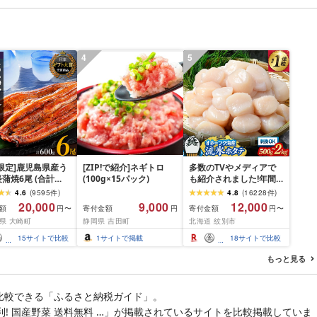
チク 冷凍 宮崎県 日南市
料無料 長崎県 佐世保市
送料無料
豊味館
4
5
限定]鹿児島県産う
[ZIP!で紹介]ネギトロ
多数のTVやメディアで
蒲焼6尾 (合計
(100g×15パック)
も紹介されました!年間
以上)
総合ランキング4年連続1
4.6
(
9595
件
)
4.8
(
16228
件
)
位!北海道オホーツク海
20,000
9,000
12,000
額
寄付金額
寄付金額
円〜
円
円〜
産ホタテ玉冷 | ホタテ
県 大崎町
静岡県 吉田町
北海道 紋別市
ほたて hotate 帆立 貝柱
刺身 冷凍 貝 訳あり わけ
15
サイトで比較
1
サイトで掲載
18
サイトで比較
あり ワケアリ 大粒 サイ
ズ不揃い バラエティ 選
もっと見る
べる 定期便 特大 ジ
比較できる「ふるさと納税ガイド」。
利! 国産野菜 送料無料 …」が掲載されているサイトを比較掲載していま