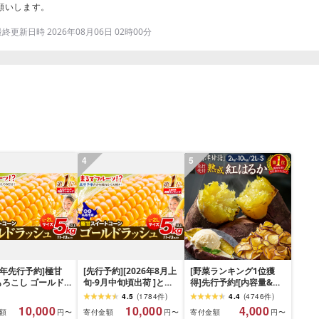
願いします。
更新日時 2026年08月06日 02時00分
4
5
26年先行予約]極甘
[先行予約][2026年8月上
[野菜ランキング1位獲
もろこし ゴールド
旬-9月中旬頃出荷 ]とう
得]先行予約![内容量&発
 5kg以上 11-13
もろこし 極甘 スイート
送時期が選べる!]島津甘
4.5
(
1784
件
)
4.4
(
4746
件
)
大 スイートコーン
コーン 「 ゴールドラッ
藷 熟成紅はるか ≪M〜
10,000
10,000
4,000
額
寄付金額
寄付金額
円〜
円〜
円〜
 名寄市 なよろイ
シュ 」 5kg 以上 11〜13
S≫≪2L〜M≫ - 年間受