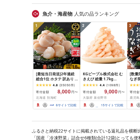
無料
魚介・海産物
人気の品ランキング
1
2
3
[最短当日発送]2年連続
KGピープル株式会社 む
[数量
総合1位 ホタテ 訳あり (
きえび 総量 1.7kg
なぎ長
ふるさと納税 ほたて ふ
(850g×2P) 特大 5Lサイ
600g
4.8
(
35050
件
)
4.4
(
1098
件
)
るさと納税 訳あり 帆立
ズ バナメイエビ バラ凍
8,000
9,000
寄付金額
寄付金額
寄付金
円〜
円〜
ふるさと わけあり ホタ
結 下処理不要 サイズ不
北海道 別海町
大阪府 泉佐野市
鹿児島
テ貝柱 貝 人気 不揃い 刺
揃い 訳あり
身 規格外 魚介 ランキン
6
サイトで比較
15
サイトで比較
グ 海鮮 冷凍 発送時期が
選べる 北海道 別海町 )
(クラウドファンディン
グ対象)
ふるさと納税22サイトに掲載されている返礼品を横断
「国産「冷凍野菜」詰合せ6種類(合計12袋)とっても便