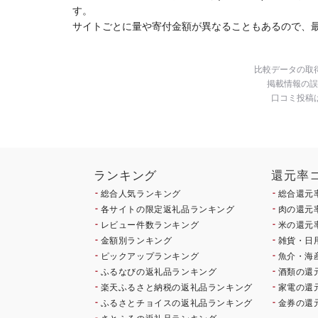
す。
サイトごとに量や寄付金額が異なることもあるので、
比較データの取
掲載情報の誤
口コミ投稿
ランキング
還元率
総合人気ランキング
総合還元
各サイトの限定返礼品ランキング
肉の還元
レビュー件数ランキング
米の還元
金額別ランキング
雑貨・日
ピックアップランキング
魚介・海
ふるなびの返礼品ランキング
酒類の還
楽天ふるさと納税の返礼品ランキング
家電の還
ふるさとチョイスの返礼品ランキング
金券の還