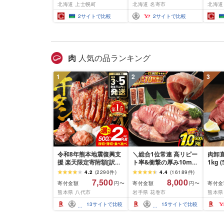
北海道 上士幌町
北海道 名寄市
北海道
北海道 JA上士幌町 野菜
エロー
夏野菜 とうもろこし ト
冷蔵 
2
サイトで比較
2
サイトで比較
ウモロコシ スーパース
ン 玉
イートコーン 産地直送
られる
冷蔵 ◆2026年8月下旬発
コーン
送開始予定 [010-V81]
お中元
贈答用
肉
人気の品ランキング
便 産
容量 
1
2
3
令和8年熊本地震復興支
＼総合1位常連 高リピー
肉卸直
援 楽天限定寄附額[訳あ
ト率&衝撃の厚み10mm
1kg 
り]牛タン 500g〜2kg 肉
厚切り牛タン 塩味/ ≪ス
10m
4.2
(
2290
件
)
4.4
(
16189
件
)
牛肉 訳あり 牛タン 冷凍
ピード発送!!10営業日以
牛肉 
7,500
8,000
寄付金額
寄付金額
寄付金
円〜
円〜
小分け 厚切り 薄切り 食
内発送≫ 選べる内容量
業務
熊本県 八代市
岩手県 花巻市
熊本県
べ比べ 500g 1kg 1.5kg
500g / 1kg 定期便 毎月
BBQ
2kg 牛 人気 ビーフ 牛た
届く 牛肉 肉 BBQ ふるさ
祝い 
13
サイトで比較
15
サイトで比較
ん ふるさと納税 ランキ
と 人気 ランキング 岩手
ング スピード発送 送料
県 花巻市