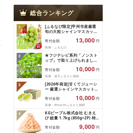
総合ランキング
[ふるなび限定]甲州市産厳選
1
旬の大粒シャインマスカット
約1.3kg 2〜3房[2026年発送]
13,000
寄付金額
円
(MG)B12-472 FN-Limited-
VO シャインマスカット フル
画像：ふるなび
ーツ
★フジテレビ系列「ノンスト
2
ップ」で取り上げられました!
★[2026年発送先行予約]南ア
10,000
寄付金額
円
ルプス市産シャインマスカッ
ト1.2kg以上(2〜3房)ふるさと
画像：楽天ふるさと納税
納税 おすすめ 山梨県 南アル
[2026年発送]甘くてジューシ
3
プス市 送料無料 AL
ー 厳選シャインマスカット
1.2kg (2026年9月前半(1〜15
10,000
寄付金額
円
日)から10月下旬までの発送)
フルーツ ぶどう 果物 山梨県
画像：Amazonふるさと納税
産 2026 旬 大粒 高級 ブドウ
KGピープル株式会社 むきえ
4
葡萄 富士吉田市
び 総量 1.7kg (850g×2P) 特大
5Lサイズ バナメイエビ バラ
9,000
寄付金額
円
凍結 下処理不要 サイズ不揃い