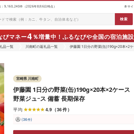
9,160,240件（2026年8月6日時点）
本サイ
4
なびマネー
％増量中！
ふるなびや全国の宿泊施設
礼品一覧
川南町の返礼品一覧
伊藤園 1日分の野菜(缶)190g×20本×
宮崎県 川南町
伊藤園 1日分の野菜(缶)190g×20本×2ケース
野菜ジュｰス 備蓄 長期保存
4.9
36
平均
（
件
）
(
)
36
件