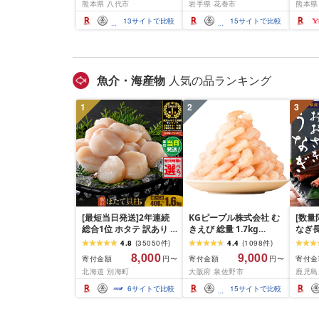
熊本県 八代市
岩手県 花巻市
熊本県
べ比べ 500g 1kg 1.5kg
500g / 1kg 定期便 毎月
BBQ
2kg 牛 人気 ビーフ 牛た
届く 牛肉 肉 BBQ ふるさ
祝い 
13
サイトで比較
15
サイトで比較
ん ふるさと納税 ランキ
と 人気 ランキング 岩手
ング スピード発送 送料
県 花巻市
無料
魚介・海産物
人気の品ランキング
1
2
3
[最短当日発送]2年連続
KGピープル株式会社 む
[数量
総合1位 ホタテ 訳あり (
きえび 総量 1.7kg
なぎ長
ふるさと納税 ほたて ふ
(850g×2P) 特大 5Lサイ
600g
4.8
(
35050
件
)
4.4
(
1098
件
)
るさと納税 訳あり 帆立
ズ バナメイエビ バラ凍
8,000
9,000
寄付金額
寄付金額
寄付金
円〜
円〜
ふるさと わけあり ホタ
結 下処理不要 サイズ不
北海道 別海町
大阪府 泉佐野市
鹿児島
テ貝柱 貝 人気 不揃い 刺
揃い 訳あり
身 規格外 魚介 ランキン
6
サイトで比較
15
サイトで比較
グ 海鮮 冷凍 発送時期が
選べる 北海道 別海町 )