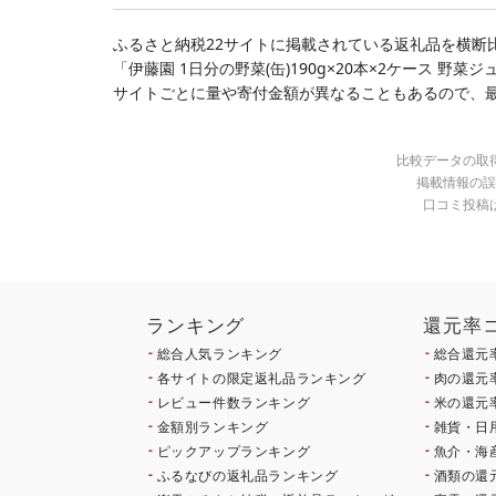
(クラウドファンディン
グ対象)
ふるさと納税22サイトに掲載されている返礼品を横断
「伊藤園 1日分の野菜(缶)190g×20本×2ケース 
サイトごとに量や寄付金額が異なることもあるので、
比較データの取
掲載情報の誤
口コミ投稿
ランキング
還元率
総合人気ランキング
総合還元
各サイトの限定返礼品ランキング
肉の還元
レビュー件数ランキング
米の還元
金額別ランキング
雑貨・日
ピックアップランキング
魚介・海
ふるなびの返礼品ランキング
酒類の還