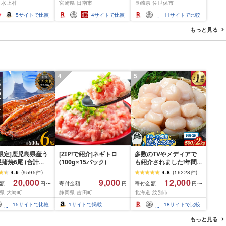
 水上村
宮崎県 日南市
長崎県 佐世保市
 おつまみ ギフト お
人気 小分け 焼き肉 すき
ステーキ 子供も安心 豚
お中元 夏ギフト
焼き しゃぶしゃぶ 牛丼
豚肉 セット ジューシー
5
サイトで比較
4
サイトで比較
11
サイトで比較
BBQ ギフト 贈り物 おす
ギフト 贈り物 おすすめ
すめ 畜産農家応援 ミヤ
おかず 簡単調理 人気 送
もっと見る
チク 冷凍 宮崎県 日南市
料無料 長崎県 佐世保市
送料無料
豊味館
4
5
限定]鹿児島県産う
[ZIP!で紹介]ネギトロ
多数のTVやメディアで
蒲焼6尾 (合計
(100g×15パック)
も紹介されました!年間
以上)
総合ランキング4年連続1
4.6
(
9595
件
)
4.8
(
16228
件
)
位!北海道オホーツク海
20,000
9,000
12,000
額
寄付金額
寄付金額
円〜
円
円〜
産ホタテ玉冷 | ホタテ
県 大崎町
静岡県 吉田町
北海道 紋別市
ほたて hotate 帆立 貝柱
刺身 冷凍 貝 訳あり わけ
15
サイトで比較
1
サイトで掲載
18
サイトで比較
あり ワケアリ 大粒 サイ
ズ不揃い バラエティ 選
もっと見る