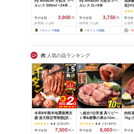
by Amazon 天然水 ラベ
by Amazon 天然水ラベ
強炭酸
ルレス 500ml ×24本 富
ルレス 2L×9本
送]V
士山の天然水 バナジウ
ジウム
ム含有 水 ミネラルウォ
500
3,900
3,750
寄付金額
寄付金額
寄付金
円
円
ーター ペットボトル 静
吉田市
静岡県 小山町
静岡県 小山町
山梨県
岡県産 500ミリリットル
酸
(Smart Basic)
1
サイトで掲載
1
サイトで掲載
肉
人気の品ランキング
1
2
3
令和8年熊本地震復興支
＼総合1位常連 高リピー
肉卸直
援 楽天限定寄附額[訳あ
ト率&衝撃の厚み10mm
1kg 
り]牛タン 500g〜2kg 肉
厚切り牛タン 塩味/ ≪ス
10m
4.2
(
2290
件
)
4.4
(
16189
件
)
牛肉 訳あり 牛タン 冷凍
ピード発送!!10営業日以
牛肉 
7,500
8,000
寄付金額
寄付金額
寄付金
円〜
円〜
小分け 厚切り 薄切り 食
内発送≫ 選べる内容量
業務