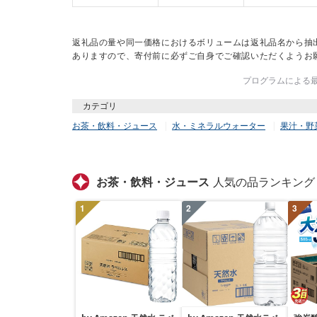
返礼品の量や同一価格におけるボリュームは返礼品名から抽
ありますので、寄付前に必ずご自身でご確認いただくようお
プログラムによる最終
カテゴリ
お茶・飲料・ジュース
水・ミネラルウォーター
果汁・野
お茶・飲料・ジュース
人気の品ランキング
1
2
3