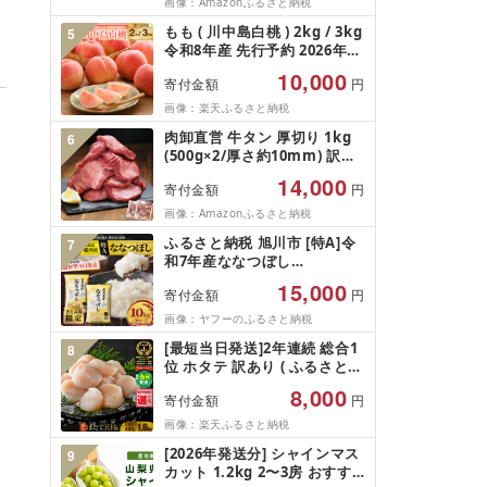
訳あり
画像：Amazonふるさと納税
もも ( 川中島白桃 ) 2kg / 3kg
5
令和8年産 先行予約 2026年
山形県産 桃 白桃 果物 フルー
10,000
寄付金額
円
ツ 秀品 のし 贈答 ギフト おす
そ分け 期間限定 冷蔵便 送料
画像：楽天ふるさと納税
無料 産地直送 お取り寄せ [ 山
肉卸直営 牛タン 厚切り 1kg
6
形県 天童市 ]
(500g×2/厚さ約10mm) 訳あ
り 訳有り肉 牛肉 焼肉 冷凍 ス
14,000
寄付金額
円
ライス 業務用 バーベキュー
BBQ おつまみ ギフト お祝い
画像：Amazonふるさと納税
お中元 夏ギフト
ふるさと納税 旭川市 [特A]令
7
和7年産ななつぼし
10kg(5kg×2)北海道旭川産 米
15,000
寄付金額
円
お米[さとふる限定]_05957
画像：ヤフーのふるさと納税
[最短当日発送]2年連続 総合1
8
位 ホタテ 訳あり ( ふるさと納
税 ほたて ふるさと納税 訳あ
8,000
寄付金額
円
り 帆立 ふるさと わけあり ホ
タテ貝柱 貝 人気 不揃い 刺身
画像：楽天ふるさと納税
規格外 魚介 ランキング 海鮮
[2026年発送分] シャインマス
9
冷凍 発送時期が選べる 北海道
カット 1.2kg 2〜3房 おすす
別海町 )(クラウドファンディ