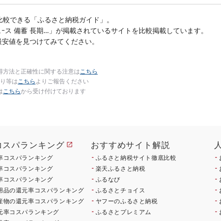
べる 定期便 特大 ジ
比較できる「ふるさと納税ガイド」。
野菜ジュｰス 備蓄 長期…」が掲載されているサイトを比較掲載しています。
最安値を見つけてみてください。
得方法と正確性に関する注意は
こちら
り等は
こちら
よりご報告ください
は
こちら
から受け付けております
コスパランキング
おすすめサイト解説
率コスパランキング
ふるさと納税サイト徹底比較
率コスパランキング
楽天ふるさと納税
率コスパランキング
ふるなび
用品の還元率コスパランキング
ふるさとチョイス
産物の還元率コスパランキング
ヤフーのふるさと納税
元率コスパランキング
ふるさとプレミアム