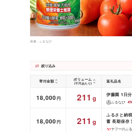
画像：ふるなび
絞り込み
ボリューム
寄付金額
返礼品名
(千円あたり)
211
伊藤園 1日分
18,000
g
円
ふるなび
4
ふるさと納税 
211
18,000
g
蓄 長期保存
円
ヤフーのふ