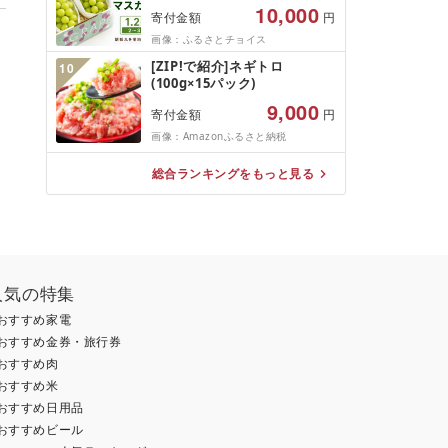
め 人気 山梨県 産地直送 フル
ング対象)
10,000
寄付金額
円
ーツ ブドウ 果物 ぶどう シャ
イン マスカット くだもの お
画像：ふるさとチョイス
届け 国産 葡萄 贈答 新鮮
[ZIP!で紹介]ネギトロ
10
(100g×15パック)
9,000
寄付金額
円
画像：Amazonふるさと納税
総合ランキングをもっと見る
人気の特集
おすすめ家電
おすすめ金券・旅行券
おすすめ肉
おすすめ米
おすすめ日用品
おすすめビール