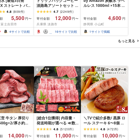
水 [最短3日発
ドリップバッグコーヒー
by Amazon 炭酸水 ラベ
OX ストレート バナ
淡路島アソートセット 6
ルレス 1000ml ×15本 富
 強炭酸水 35本
種 120袋 飲み比べ ドリ
士山の強炭酸水 バナジ
4.8
(
809
件
)
4.7
(
2249
件
)
ml ラベルレス[富士
ップバッグ コーヒー ド
ウム含有 ペットボトル
5,500
12,000
4,600
額
寄付金額
寄付金額
円〜
円〜
円
限定カートン] 炭
リップコーヒーファクト
静岡県産 1L ボトル 割り
 富士吉田市
兵庫県 淡路市
静岡県 小山町
リー
材
4
サイトで比較
16
サイトで比較
1
サイトで掲載
もっと見る
4
5
営 牛タン 厚切り
[総合1位獲得] 内容量・
＼TVで紹介多数/ 黒豚 ロ
(500g×2/厚さ約
発送時期が選べる ≪数
ール ステーキ 6〜8個 ≪
m) 訳あり 訳有り肉
量限定≫ 宮崎牛 赤身 ス
お箸でほぐせるやわらか
4.6
(
5120
件
)
4.6
(
472
件
)
焼肉 冷凍 スライス
ライス 焼肉 国産 肉 牛肉
さ≫ 職人厳選 無添加 小
14,000
11,000
10,000
額
寄付金額
寄付金額
円〜
円〜
円〜
用 バーベキュー
薄切り 黒毛和牛 A4 A5
分け オリジナル ポーク