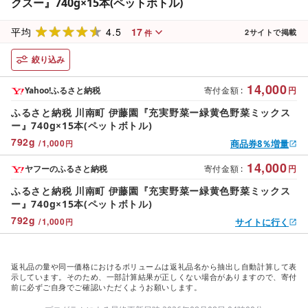
クスー』740g×15本(ペットボトル)
4.5
17
平均
2
サイトで掲載
件
絞り込み
14,000
Yahoo!ふるさと納税
寄付金額
:
円
ふるさと納税 川南町 伊藤園『充実野菜ー緑黄色野菜ミックス
ー』740g×15本(ペットボトル)
792
g
/
1,000
商品券8％増量
円
14,000
ヤフーのふるさと納税
寄付金額
:
円
ふるさと納税 川南町 伊藤園『充実野菜ー緑黄色野菜ミックス
ー』740g×15本(ペットボトル)
792
g
/
1,000
サイトに行く
円
返礼品の量や同一価格におけるボリュームは返礼品名から抽出し自動計算して表
示しています。そのため、一部計算結果が正しくない場合がありますので、寄付
前に必ずご自身でご確認いただくようお願いします。