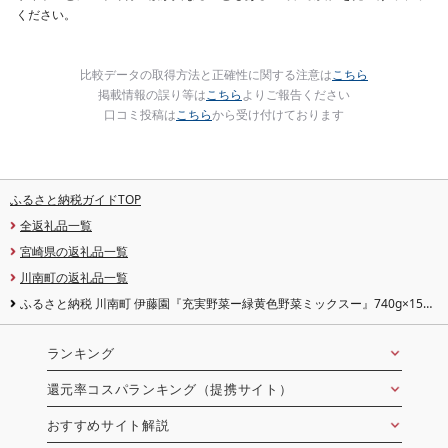
ください。
比較データの取得方法と正確性に関する注意は
こちら
掲載情報の誤り等は
こちら
よりご報告ください
口コミ投稿は
こちら
から受け付けております
ふるさと納税ガイドTOP
全返礼品一覧
宮崎県の返礼品一覧
川南町の返礼品一覧
ふるさと納税 川南町 伊藤園『充実野菜ー緑黄色野菜ミックスー』740g×15本
(ペットボトル)
ランキング
還元率コスパランキング（提携サイト）
おすすめサイト解説