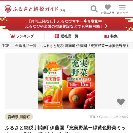
[PR]
お気に入り
メニュー
4
【付与上限なし】ふるなびマネー
％増量中！
ふるなびや全国の宿泊施設などでも利用可能！
ランキング
返礼品一覧
特集
TOP
全返礼品一覧
ふるさと納税 川南町 伊藤園『充実野菜ー緑黄色野菜ミ
ックスー』740g×15本(ペットボトル)
宮崎県 川南町
画像：Yahoo!ふるさと納税
ふるさと納税 川南町 伊藤園『充実野菜ー緑黄色野菜ミッ