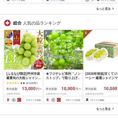
もっと見る
総合
人気の品ランキング
1
2
3
[ふるなび限定]甲州市産
★フジテレビ系列「ノン
[2026年発送]甘くてジ
厳選旬の大粒シャインマ
ストップ」で取り上げら
ーシー 厳選シャインマ
スカット 約1.3kg 2〜3
れました!★[2026年発送
スカット1.2kg (2026
4.6
(
4126
件
)
房[2026年発送]
先行予約]南アルプス市
月前半(1〜15日)から1
13,000
10,000
10,000
寄付金額
寄付金額
寄付金額
円〜
円〜
(MG)B12-472 FN-
産シャインマスカット
月下旬までの発送) フ
山梨県 甲州市
山梨県 南アルプス市
山梨県 富士吉田市
Limited-VO シャインマ
1.2kg以上(2〜3房)ふる
ーツ ぶどう 果物 山梨
スカット フルーツ
さと納税 おすすめ 山梨
産 2026 旬 大粒 高級 
11
サイトで比較
11
サイトで比較
1
サイトで掲載
県 南アルプス市 送料無
ドウ 葡萄 富士吉田市
料 AL
もっと見る