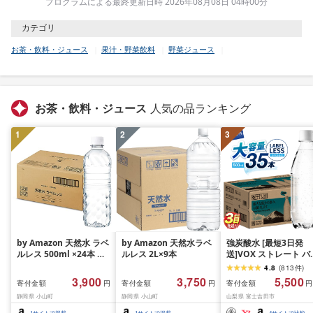
プログラムによる最終更新日時 2026年08月08日 04時00分
カテゴリ
お茶・飲料・ジュース
果汁・野菜飲料
野菜ジュース
お茶・飲料・ジュース
人気の品ランキング
1
2
3
by Amazon 天然水 ラベ
by Amazon 天然水ラベ
強炭酸水 [最短3日発
ルレス 500ml ×24本 富
ルレス 2L×9本
送]VOX ストレート バ
士山の天然水 バナジウ
ジウム 強炭酸水 35本
4.8
(
813
件
)
ム含有 水 ミネラルウォ
500ml ラベルレス[富
3,900
3,750
5,500
寄付金額
寄付金額
寄付金額
円
円
円
ーター ペットボトル 静
吉田市限定カートン] 
静岡県 小山町
静岡県 小山町
山梨県 富士吉田市
岡県産 500ミリリットル
酸
(Smart Basic)
1
サイトで掲載
1
サイトで掲載
4
サイトで比較