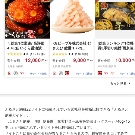
＼総合1位常連/ 高評価
KGピープル株式会社 む
[総合ランキング1位獲
4.76 鮭 いくら醤油漬け
きえび 総量 1.7kg
得!]厚切り銀鱈 西京漬
ふるさと納税 いくら
(850g×2P) 特大 5Lサイ
訳あり 銀鱈 西京漬け 
4.8
(
18249
件
)
4.4
(
1098
件
)
200g / 400g / 800g /
ズ バナメイエビ バラ凍
約 1,000g (約 100g × 
12,000
9,000
10,000
寄付金額
寄付金額
寄付金額
円〜
円〜
円
1.6kg / 2.4kg 200g パッ
結 下処理不要 サイズ不
切) 西京味噌 西京みそ 
北海道 白糠町
大阪府 泉佐野市
神奈川県 藤沢市
ク[選べる容量] 醤油漬け
揃い 訳あり
噌漬け みそ 味噌 鮮魚 
海鮮 イクラ 小分け ふる
介 銀だら 銀ダラ ギン
18
サイトで比較
15
サイトで比較
5
サイトで比
さと ランキング 人気 ギ
ラ ぎんだら 鱈 タラ 魚
フト 高評価 ふるさと納
西京焼き 西京漬 西京
もっと見る
税 北海道 白糠町
き 冷凍 厳選 鮮魚 漬け
漬魚 新鮮 小分け 人気
礼品 おかず おつまみ 
酒のあて 家計応援
10000円 魚喜 神奈川 
ふるさと納税22サイトに掲載されている返礼品を横断比較できる「ふるさと
南 藤沢
納税ガイド」。
「ふるさと納税 川南町 伊藤園『充実野菜ー緑黄色野菜ミックスー』740g×15
本…」が掲載されているサイトを比較掲載しています。
サイトごとに量や寄付金額が異なることもあるので、最安値を見つけてみて