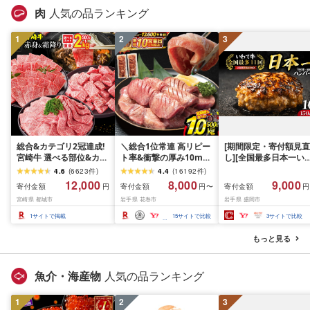
肉
人気の品ランキング
1
2
3
総合&カテゴリ2冠達成!
＼総合1位常連 高リピー
[期間限定・寄付額見直
宮崎牛 選べる部位&カッ
ト率&衝撃の厚み10mm
し][全国最多日本一い
ト (赤身&霜降り)or(赤身
厚切り牛タン 塩味/ ≪ス
て牛入り]ハンバーグ
4.6
(
6623
件
)
4.4
(
16192
件
)
のみ) 500g 1kg 2kg[発
ピード発送!!10営業日以
1.5kg(150g×10個) い
12,000
8,000
9,000
寄付金額
寄付金額
寄付金額
円
円〜
円
送時期が選べる] 牛肉 焼
内発送≫ 選べる内容量
て牛 × 岩中豚 ハンバー
宮崎県 都城市
岩手県 花巻市
岩手県 盛岡市
肉 すき焼き しゃぶしゃ
500g / 1kg 定期便 毎月
グ 合挽き 合い挽き 黒
ぶ ステーキ ギフト お中
届く 牛肉 肉 BBQ ふるさ
和牛 人気 冷凍 個包装 
1
サイトで掲載
15
サイトで比較
3
サイトで比較
元 夏ギフト 送料無料
と 人気 ランキング 岩手
分け 冷凍 牛肉 豚肉 和
SKU-N203 [宮崎県都城
県 花巻市
ビーフ ポーク はんば
もっと見る
市]
ぐ 挽肉 お肉 ミンチ 肉
お弁当 hannba-gu ラ
キング 1位 1万円以下 
魚介・海産物
人気の品ランキング
手県 盛岡市 東北 岩手 
岡 shikoku001k
1
2
3