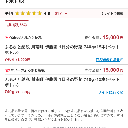
トボトル)
4.8
61
平均
2
サイトで掲載
件
絞り込み
15,000
Yahoo!ふるさと納税
寄付金額
:
円
ふるさと納税 川南町 伊藤園 1日分の野菜 740g×15本(ペット
ボトル)
740
g
/
1,000
商品券8％増量
円
15,000
ヤフーのふるさと納税
寄付金額
:
円
ふるさと納税 川南町 伊藤園 1日分の野菜 740g×15本(ペット
ボトル)
740
g
/
1,000
サイトに行く
円
返礼品の量や同一価格におけるボリュームは返礼品名から抽出し自動計算して表
示しています。そのため、一部計算結果が正しくない場合がありますので、寄付
前に必ずご自身でご確認いただくようお願いします。