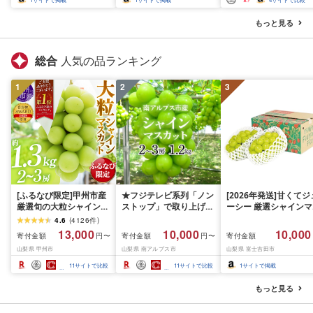
もっと見る
総合
人気の品ランキング
1
2
3
[ふるなび限定]甲州市産
★フジテレビ系列「ノン
[2026年発送]甘くてジ
厳選旬の大粒シャインマ
ストップ」で取り上げら
ーシー 厳選シャインマ
スカット 約1.3kg 2〜3
れました!★[2026年発送
スカット1.2kg (2026
4.6
(
4126
件
)
房[2026年発送]
先行予約]南アルプス市
月前半(1〜15日)から1
13,000
10,000
10,000
寄付金額
寄付金額
寄付金額
円〜
円〜
(MG)B12-472 FN-
産シャインマスカット
月下旬までの発送) フ
山梨県 甲州市
山梨県 南アルプス市
山梨県 富士吉田市
Limited-VO シャインマ
1.2kg以上(2〜3房)ふる
ーツ ぶどう 果物 山梨
スカット フルーツ
さと納税 おすすめ 山梨
産 2026 旬 大粒 高級 
11
サイトで比較
11
サイトで比較
1
サイトで掲載
県 南アルプス市 送料無
ドウ 葡萄 富士吉田市
料 AL
もっと見る