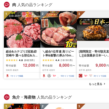
肉
人気の品ランキング
1
2
3
総合&カテゴリ2冠達成!
＼総合1位常連 高リピー
[期間限定・寄付額見直
宮崎牛 選べる部位&カッ
ト率&衝撃の厚み10mm
し][全国最多日本一い
ト (赤身&霜降り)or(赤身
厚切り牛タン 塩味/ ≪ス
て牛入り]ハンバーグ
4.6
(
6623
件
)
4.4
(
16191
件
)
のみ) 500g 1kg 2kg[発
ピード発送!!10営業日以
1.5kg(150g×10個) い
12,000
8,000
9,000
寄付金額
寄付金額
寄付金額
円
円〜
円
送時期が選べる] 牛肉 焼
内発送≫ 選べる内容量
て牛 × 岩中豚 ハンバー
宮崎県 都城市
岩手県 花巻市
岩手県 盛岡市
肉 すき焼き しゃぶしゃ
500g / 1kg 定期便 毎月
グ 合挽き 合い挽き 黒
ぶ ステーキ ギフト お中
届く 牛肉 肉 BBQ ふるさ
和牛 人気 冷凍 個包装 
1
サイトで掲載
15
サイトで比較
3
サイトで比較
元 夏ギフト 送料無料
と 人気 ランキング 岩手
分け 冷凍 牛肉 豚肉 和
SKU-N203 [宮崎県都城
県 花巻市
ビーフ ポーク はんば
もっと見る
市]
ぐ 挽肉 お肉 ミンチ 肉
お弁当 hannba-gu ラ
キング 1位 1万円以下 
魚介・海産物
人気の品ランキング
手県 盛岡市 東北 岩手 
岡 shikoku001k
1
2
3