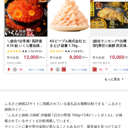
＼総合1位常連/ 高評価
KGピープル株式会社 む
[総合ランキング1位獲
4.76 鮭 いくら醤油漬け
きえび 総量 1.7kg
得!]厚切り銀鱈 西京漬
ふるさと納税 いくら
(850g×2P) 特大 5Lサイ
訳あり 銀鱈 西京漬け 
4.8
(
18249
件
)
4.4
(
1098
件
)
200g / 400g / 800g /
ズ バナメイエビ バラ凍
約 1,000g (約 100g × 
12,000
9,000
10,000
寄付金額
寄付金額
寄付金額
円〜
円〜
円
1.6kg / 2.4kg 200g パッ
結 下処理不要 サイズ不
切) 西京味噌 西京みそ 
北海道 白糠町
大阪府 泉佐野市
神奈川県 藤沢市
ク[選べる容量] 醤油漬け
揃い 訳あり
噌漬け みそ 味噌 鮮魚 
海鮮 イクラ 小分け ふる
介 銀だら 銀ダラ ギン
18
サイトで比較
15
サイトで比較
5
サイトで比
さと ランキング 人気 ギ
ラ ぎんだら 鱈 タラ 魚
フト 高評価 ふるさと納
西京焼き 西京漬 西京
もっと見る
税 北海道 白糠町
き 冷凍 厳選 鮮魚 漬け
漬魚 新鮮 小分け 人気
礼品 おかず おつまみ 
酒のあて 家計応援
10000円 魚喜 神奈川 
ふるさと納税22サイトに掲載されている返礼品を横断比較できる「ふるさと
南 藤沢
納税ガイド」。
「ふるさと納税 川南町 伊藤園 1日分の野菜 740g×15本(ペットボトル)」が掲
載されているサイトを比較掲載しています。
サイトごとに量や寄付金額が異なることもあるので、最安値を見つけてみて