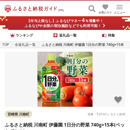
[PR]
お気に入り
メニュー
4
【付与上限なし】ふるなびマネー
％増量中！
ふるなびや全国の宿泊施設などでも利用可能！
ランキング
返礼品一覧
特集
TOP
全返礼品一覧
ふるさと納税 川南町 伊藤園 1日分の野菜 740g×15本
(ペットボトル)
宮崎県 川南町
画像：Yahoo!ふるさと納税
ふるさと納税 川南町 伊藤園 1日分の野菜 740g×15本(ペッ