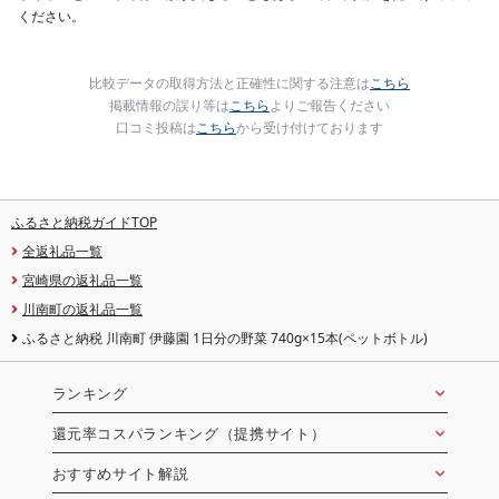
ください。
比較データの取得方法と正確性に関する注意は
こちら
掲載情報の誤り等は
こちら
よりご報告ください
口コミ投稿は
こちら
から受け付けております
ふるさと納税ガイドTOP
全返礼品一覧
宮崎県の返礼品一覧
川南町の返礼品一覧
ふるさと納税 川南町 伊藤園 1日分の野菜 740g×15本(ペットボトル)
ランキング
還元率コスパランキング（提携サイト）
おすすめサイト解説