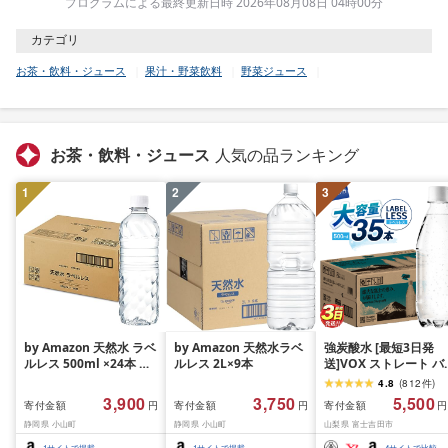
プログラムによる最終更新日時 2026年08月08日 04時00分
カテゴリ
お茶・飲料・ジュース
果汁・野菜飲料
野菜ジュース
お茶・飲料・ジュース
人気の品ランキング
1
2
3
by Amazon 天然水 ラベ
by Amazon 天然水ラベ
強炭酸水 [最短3日発
ルレス 500ml ×24本 富
ルレス 2L×9本
送]VOX ストレート バ
士山の天然水 バナジウ
ジウム 強炭酸水 35本
4.8
(
812
件
)
ム含有 水 ミネラルウォ
500ml ラベルレス[富
3,900
3,750
5,500
寄付金額
寄付金額
寄付金額
円
円
円
ーター ペットボトル 静
吉田市限定カートン] 
静岡県 小山町
静岡県 小山町
山梨県 富士吉田市
岡県産 500ミリリットル
酸
(Smart Basic)
1
サイトで掲載
1
サイトで掲載
4
サイトで比較