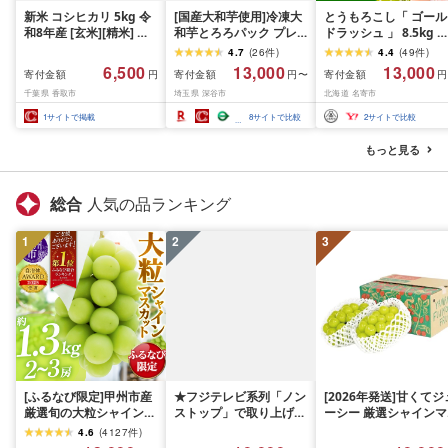
新米 コシヒカリ 5kg 令
[国産大和芋使用]冷凍大
とうもろこし「 ゴール
和8年産 [玄米][精米] 先
和芋とろろパック プレ
ドラッシュ 」 8.5kg 
行予約 一等米 白米 米 お
ーン20パック・青のり
上 北海道 名寄 スイー
4.7
(
26
件
)
4.4
(
49
件
)
米 数量 限定 こしひかり
10パック/計30パック
コーン
6,500
13,000
13,000
寄付金額
寄付金額
寄付金額
円
円〜
円
5キロ 米5kg ごはん こめ
[11218-0367]
千葉県 香取市
埼玉県 深谷市
北海道 名寄市
コメ はくまい お米マイ
スター 厳選 予約 白飯 ※
1
サイトで掲載
8
サイトで比較
2
サイトで比較
okome kome おむすび
おにぎり 国産 飯 おこめ
もっと見る
取り寄せ 弁当 家計応援
千葉県産 R8 2026年 産
千葉 千葉県 香取市
総合
人気の品ランキング
1
2
3
[ふるなび限定]甲州市産
★フジテレビ系列「ノン
[2026年発送]甘くてジ
厳選旬の大粒シャインマ
ストップ」で取り上げら
ーシー 厳選シャインマ
スカット 約1.3kg 2〜3
れました!★[2026年発送
スカット1.2kg (2026
4.6
(
4127
件
)
房[2026年発送]
先行予約]南アルプス市
月前半(1〜15日)から1