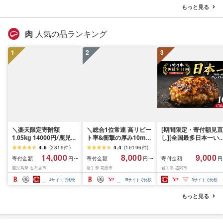
Asahi アサヒビール 缶
もっと見る
ビール ギフト 茨城県守
谷市 高評価★4.67
肉
人気の品ランキング
1
2
3
＼楽天限定寄附額
＼総合1位常連 高リピー
[期間限定・寄付額見直
1.05kg 14000円/鹿児島
ト率&衝撃の厚み10mm
し][全国最多日本一い
県産 黒毛和牛 牛肉 赤身
厚切り牛タン 塩味/ ≪ス
て牛入り]ハンバーグ
4.6
(
2819
件
)
4.4
(
16196
件
)
モモ ウデ (スライス or
ピード発送!!10営業日以
1.5kg(150g×10個) い
14,000
8,000
9,000
寄付金額
寄付金額
寄付金額
円〜
円〜
円
焼肉)[計1kg~2.1kg / 定
内発送≫ 選べる内容量
て牛 × 岩中豚 ハンバー
鹿児島県 志布志市
岩手県 花巻市
岩手県 盛岡市
期便 全3回] すき焼き し
500g / 1kg 定期便 毎月
グ 合挽き 合い挽き 黒
ゃぶしゃぶ 国産 肉 国産
届く 牛肉 肉 BBQ ふるさ
和牛 人気 冷凍 個包装 
4
サイトで比較
15
サイトで比較
3
サイトで比較
牛 お肉 モモ肉 牛しゃぶ
と 人気 ランキング 岩手
分け 冷凍 牛肉 豚肉 和
薄切り 冷凍 小分け ラン
県 花巻市
ビーフ ポーク はんば
もっと見る
キング 人気 BBQ [ナン
ぐ 挽肉 お肉 ミンチ 肉
チク]
お弁当 hannba-gu ラ
キング 1位 1万円以下 