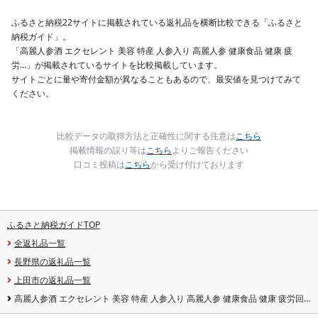
手県 盛岡市 東北 岩手 
岡 shikoku001k
ふるさと納税22サイトに掲載されている返礼品を横断比較できる「ふるさと
納税ガイド」。
「高麗人参酒 エクセレント 美容 特産 人参入り 高麗人参 健康食品 健康 疲
労…」が掲載されているサイトを比較掲載しています。
サイトごとに量や寄付金額が異なることもあるので、最安値を見つけてみて
ください。
比較データの取得方法と正確性に関する注意は
こちら
掲載情報の誤り等は
こちら
よりご報告ください
口コミ投稿は
こちら
から受け付けております
ふるさと納税ガイドTOP
全返礼品一覧
長野県の返礼品一覧
上田市の返礼品一覧
高麗人参酒 エクセレント 美容 特産 人参入り 高麗人参 健康食品 健康 疲労回
復 血行 改善 食品 お酒 酒 アルコール 四年生 人参 薬膳 長野 信州