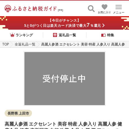
[PR]
お気に入り
メニュー
【今日がチャンス】
7
5と0がつく日は楽天カード決済で最大
％還元
ランキング
返礼品一覧
特集
TOP
全返礼品一覧
高麗人参酒 エクセレント 美容 特産 人参入り 高麗人参
健康食品 健康 疲労回復 血行 改善 食品 お酒 酒 アルコ
ール 四年生 人参 薬膳 長野 信州
長野県 上田市
高麗人参酒 エクセレント 美容 特産 人参入り 高麗人参 健