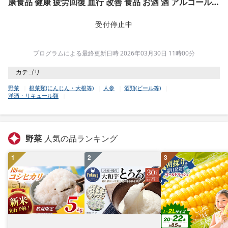
康食品 健康 疲労回復 血行 改善 食品 お酒 酒 アルコール
四年生 人参 薬膳 長野 信州
受付停止中
プログラムによる最終更新日時 2026年03月30日 11時00分
カテゴリ
野菜
根菜類(にんじん・大根等)
人参
酒類(ビール等)
洋酒・リキュール類
野菜
人気の品ランキング
1
2
3