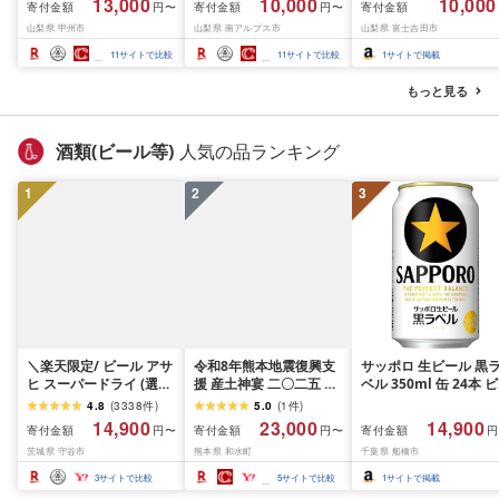
13,000
10,000
10,000
寄付金額
寄付金額
寄付金額
円〜
円〜
(MG)B12-472 FN-
産シャインマスカット
月下旬までの発送) フ
山梨県 甲州市
山梨県 南アルプス市
山梨県 富士吉田市
Limited-VO シャインマ
1.2kg以上(2〜3房)ふる
ーツ ぶどう 果物 山梨
スカット フルーツ
さと納税 おすすめ 山梨
産 2026 旬 大粒 高級 
11
サイトで比較
11
サイトで比較
1
サイトで掲載
県 南アルプス市 送料無
ドウ 葡萄 富士吉田市
料 AL
もっと見る
酒類(ビール等)
人気の品ランキング
1
2
3
＼楽天限定/ ビール アサ
令和8年熊本地震復興支
サッポロ 生ビール 黒
ヒ スーパードライ (選べ
援 産土神宴 二〇二五 改
ベル 350ml 缶 24本 ビ
る 350ml 500ml / 24本
良信交 | 二農醸 1本 | 熊
ール ケース買い[満天
4.8
(
3338
件
)
5.0
(
1
件
)
48本 / 単品 2ヶ月〜12ヶ
本県 和水町 くまもと な
空レストランキャンペ
14,900
23,000
14,900
寄付金額
寄付金額
寄付金額
円〜
円〜
円
月定期便 12ヶ月定期便)
ごみまち なごみ 産土 米
ン実施中!]
茨城県 守谷市
熊本県 和水町
千葉県 船橋市
楽天フェスタ 期間限定|
お酒 酒 地酒 花の香酒造
最短3日発送 アサヒビー
3
サイトで比較
5
サイトで比較
1
サイトで掲載
ル お酒 アルコール