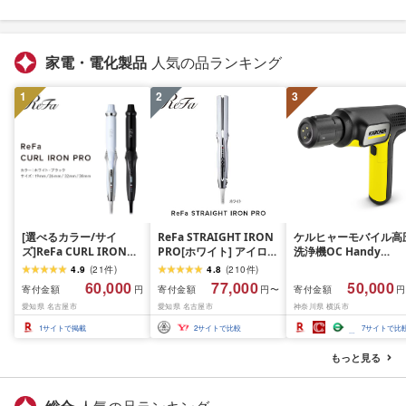
家電・電化製品
人気の品ランキング
1
2
3
[選べるカラー/サイ
ReFa STRAIGHT IRON
ケルヒャーモバイル高
ズ]ReFa CURL IRON
PRO[ホワイト] アイロン
洗浄機OC Handy
PRO(ホワイト or ブラッ
家電 美容 リファ アイロ
Compact(ハンディエ
4.9
(
21
件
)
4.8
(
210
件
)
ク/19mm・26mm・
ン
神奈川県 横浜市 生活
60,000
77,000
50,000
寄付金額
寄付金額
寄付金額
円
円〜
円
32mm・38mm)| リフ
電 日用品 人気 おすす
愛知県 名古屋市
愛知県 名古屋市
神奈川県 横浜市
ァ カールアイロン 海外
送料無料 掃除 便利 コ
対応 ヘアアイロン コテ
パクト 高圧洗浄機 ポ
1
サイトで掲載
2
サイトで比較
7
サイトで比
プレゼント ギフト 1年保
タブル清掃 泡洗浄 家
証 美容師 ヘアケア スタ
ラク ベランダ掃除
もっと見る
イリング ダメージケア
艶 傷まない 人気 おすす
め