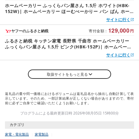
ホームベーカリー ふっくらパン屋さん 1.5斤 ホワイト(HBK-
152W)| ホームベーカリー ほーむべーかりー パン ぱん ホー
ム おうち お家 手作り 手作りパン パン焼き器 ふんわり食パン
サイトに行く
食パン 自家製 ふっくら 斤 1.5 ブレッド ベーカリー 焼き芋 ヨ
ーグルト ジャム MK エムケー精工 信州 長野県
129,000
ヤフーのふるさと納税
寄付金額
:
円
ふるさと納税 キッチン家電 長野県 千曲市 ホームベーカリー
ふっくらパン屋さん 1.5斤 ピンク(HBK-152P)| ホームベーカ
リー ほーむべーかりー パン ぱん …
サイトに行く
取扱サイトをもっと見る
返礼品の量や同一価格におけるボリュームは返礼品名から抽出し自動計算して表
示しています。そのため、一部計算結果が正しくない場合がありますので、寄付
前に必ずご自身でご確認いただくようお願いします。
プログラムによる最終更新日時 2026年08月05日 15時00分
カテゴリ
家電・電化製品
家電製品