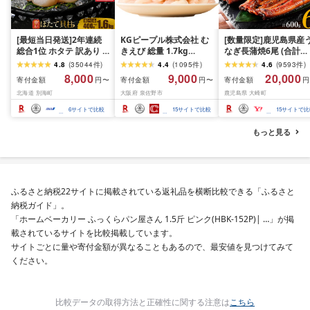
[最短当日発送]2年連続
KGピープル株式会社 む
[数量限定]鹿児島県産
総合1位 ホタテ 訳あり (
きえび 総量 1.7kg
なぎ長蒲焼6尾 (合計
ふるさと納税 ほたて ふ
(850g×2P) 特大 5Lサイ
600g以上)
4.8
(
35044
件
)
4.4
(
1095
件
)
4.6
(
9593
件
)
るさと納税 訳あり 帆立
ズ バナメイエビ バラ凍
8,000
9,000
20,000
寄付金額
寄付金額
寄付金額
円〜
円〜
円
ふるさと わけあり ホタ
結 下処理不要 サイズ不
北海道 別海町
大阪府 泉佐野市
鹿児島県 大崎町
テ貝柱 貝 人気 不揃い 刺
揃い 訳あり
身 規格外 魚介 ランキン
6
サイトで比較
15
サイトで比較
15
サイトで比
グ 海鮮 冷凍 発送時期が
選べる 北海道 別海町 )
もっと見る
(クラウドファンディン
グ対象)
ふるさと納税22サイトに掲載されている返礼品を横断比較できる「ふるさと
納税ガイド」。
「ホームベーカリー ふっくらパン屋さん 1.5斤 ピンク(HBK-152P)| …」が掲
載されているサイトを比較掲載しています。
サイトごとに量や寄付金額が異なることもあるので、最安値を見つけてみて
ください。
比較データの取得方法と正確性に関する注意は
こちら