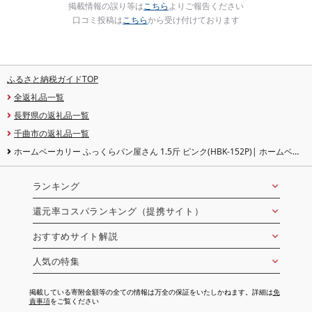
掲載情報の誤り等は
こちら
よりご報告ください
口コミ投稿は
こちら
から受け付けております
ふるさと納税ガイドTOP
全返礼品一覧
長野県の返礼品一覧
千曲市の返礼品一覧
ホームベーカリー ふっくらパン屋さん 1.5斤 ピンク(HBK-152P)| ホームベー
カリー ほーむべーかりー パン ぱん ホーム おうち お家 手作り 手作りパン パン
焼き器 ふんわり食パン 食パン 自家製 ふっくら 斤 1.5 ブレッド ベーカリー 焼き
芋 ヨーグルト ジャム MK エムケー精工 信州 長野県
ランキング
還元率コスパランキング（提携サイト）
おすすめサイト解説
人気の特集
掲載している寄附金額等の全ての情報は万全の保証をいたしかねます。詳細は
免
責事項
をご覧ください