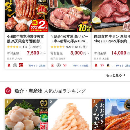
令和8年熊本地震復興支
＼総合1位常連 高リピー
肉卸直営 牛タン 厚切
援 楽天限定寄附額[訳あ
ト率&衝撃の厚み10mm
1kg (500g×2/厚さ約
り]牛タン 500g〜2kg 肉
厚切り牛タン 塩味/ ≪ス
10mm) 訳あり 訳有り
4.2
(
2290
件
)
4.4
(
16189
件
)
牛肉 訳あり 牛タン 冷凍
ピード発送!!10営業日以
牛肉 焼肉 冷凍 スライ
7,500
8,000
14,000
寄付金額
寄付金額
寄付金額
円〜
円〜
円
小分け 厚切り 薄切り 食
内発送≫ 選べる内容量
業務用 バーベキュー
熊本県 八代市
岩手県 花巻市
熊本県 水上村
べ比べ 500g 1kg 1.5kg
500g / 1kg 定期便 毎月
BBQ おつまみ ギフト 
2kg 牛 人気 ビーフ 牛た
届く 牛肉 肉 BBQ ふるさ
祝い お中元 夏ギフト
13
サイトで比較
15
サイトで比較
5
サイトで比
ん ふるさと納税 ランキ
と 人気 ランキング 岩手
ング スピード発送 送料
県 花巻市
もっと見る
無料
魚介・海産物
人気の品ランキング
1
2
3