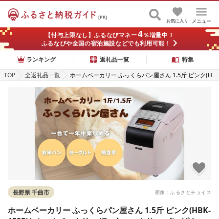
[PR]
お気に入り
メニュー
4
【付与上限なし】ふるなびマネー
％増量中！
ふるなびや全国の宿泊施設などでも利用可能！
ランキング
返礼品一覧
特集
TOP
全返礼品一覧
ホームベーカリー ふっくらパン屋さん 1.5斤 ピンク(H
BK-152P)| ホームベーカリー ほーむべーかりー パン
ぱん ホーム おうち お家 手作り 手作りパン パン焼き器
ふんわり食パン 食パン 自家製 ふっくら 斤 1.5 ブレッ
ド ベーカリー 焼き芋 ヨーグルト ジャム MK エムケー
精工 信州 長野県
長野県 千曲市
画像：ふるさとチョイス
ホームベーカリー ふっくらパン屋さん 1.5斤 ピンク(HBK-