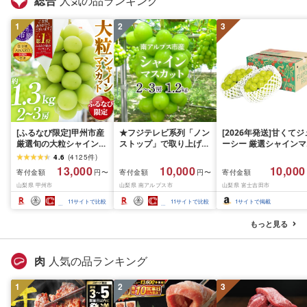
総合
人気の品ランキング
1
2
3
[ふるなび限定]甲州市産
★フジテレビ系列「ノン
[2026年発送]甘くてジ
厳選旬の大粒シャインマ
ストップ」で取り上げら
ーシー 厳選シャインマ
スカット 約1.3kg 2〜3
れました!★[2026年発送
スカット1.2kg (2026
4.6
(
4125
件
)
房[2026年発送]
先行予約]南アルプス市
月前半(1〜15日)から1
13,000
10,000
10,000
寄付金額
寄付金額
寄付金額
円〜
円〜
(MG)B12-472 FN-
産シャインマスカット
月下旬までの発送) フ
山梨県 甲州市
山梨県 南アルプス市
山梨県 富士吉田市
Limited-VO シャインマ
1.2kg以上(2〜3房)ふる
ーツ ぶどう 果物 山梨
スカット フルーツ
さと納税 おすすめ 山梨
産 2026 旬 大粒 高級 
11
サイトで比較
11
サイトで比較
1
サイトで掲載
県 南アルプス市 送料無
ドウ 葡萄 富士吉田市
料 AL
もっと見る
肉
人気の品ランキング
1
2
3