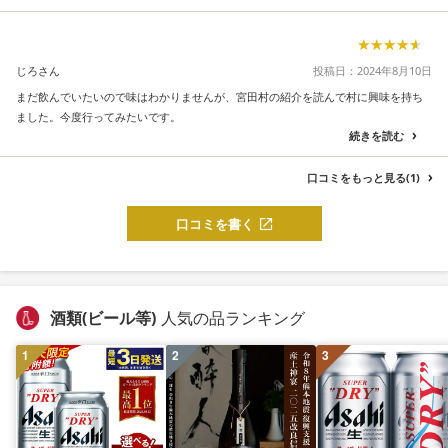
★★★★★
★★★★★
じろさん
投稿日：2024年8月10日
まだ飲んでいたいので味はわかりませんが、宮田村の紹介を読んで村に興味を持ち
ました。今度行ってみたいです。
続きを読む
口コミをもっと見る(1)
口コミを書く
酒類(ビール等)
人気の品ランキング
1
2
3