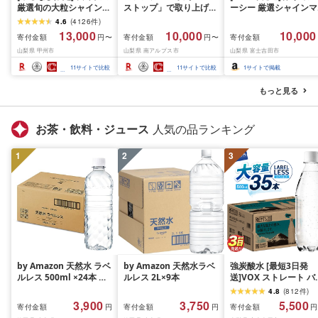
厳選旬の大粒シャインマ
ストップ」で取り上げら
ーシー 厳選シャインマ
スカット 約1.3kg 2〜3
れました!★[2026年発送
スカット1.2kg (2026
4.6
(
4126
件
)
房[2026年発送]
先行予約]南アルプス市
月前半(1〜15日)から1
13,000
10,000
10,000
寄付金額
寄付金額
寄付金額
円〜
円〜
(MG)B12-472 FN-
産シャインマスカット
月下旬までの発送) フ
山梨県 甲州市
山梨県 南アルプス市
山梨県 富士吉田市
Limited-VO シャインマ
1.2kg以上(2〜3房)ふる
ーツ ぶどう 果物 山梨
スカット フルーツ
さと納税 おすすめ 山梨
産 2026 旬 大粒 高級 
11
サイトで比較
11
サイトで比較
1
サイトで掲載
県 南アルプス市 送料無
ドウ 葡萄 富士吉田市
料 AL
もっと見る
お茶・飲料・ジュース
人気の品ランキング
1
2
3
by Amazon 天然水 ラベ
by Amazon 天然水ラベ
強炭酸水 [最短3日発
ルレス 500ml ×24本 富
ルレス 2L×9本
送]VOX ストレート バ
士山の天然水 バナジウ
ジウム 強炭酸水 35本
4.8
(
812
件
)
ム含有 水 ミネラルウォ
500ml ラベルレス[富
3,900
3,750
5,500
寄付金額
寄付金額
寄付金額
円
円
円
ーター ペットボトル 静
吉田市限定カートン] 