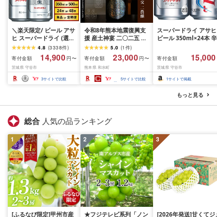
＼楽天限定/ ビール アサ
令和8年熊本地震復興支
スーパードライ アサヒ
ヒ スーパードライ (選べ
援 産土神宴 二〇二五 改
ビール 350ml×24本 辛
る 350ml 500ml / 24本
良信交 | 二農醸 1本 | 熊
口[生]
4.8
(
3338
件
)
5.0
(
1
件
)
48本 / 単品 2ヶ月〜12ヶ
本県 和水町 くまもと な
14,900
23,000
15,000
寄付金額
寄付金額
寄付金額
円〜
円〜
月定期便 12ヶ月定期便)
ごみまち なごみ 産土 米
茨城県 守谷市
熊本県 和水町
茨城県 守谷市
楽天フェスタ 期間限定|
お酒 酒 地酒 花の香酒造
最短3日発送 アサヒビー
3
サイトで比較
5
サイトで比較
1
サイトで掲載
ル お酒 アルコール
Asahi アサヒビール 缶
もっと見る
ビール ギフト 茨城県守
谷市 高評価★4.67
総合
人気の品ランキング
1
2
3
[ふるなび限定]甲州市産
★フジテレビ系列「ノン
[2026年発送]甘くてジ