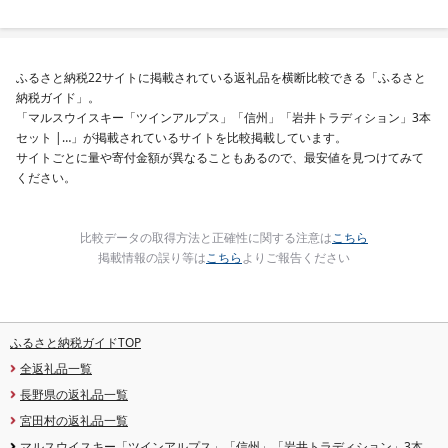
市]
ぐ 挽肉 お肉 ミンチ 肉
お弁当 hannba-gu ラ
キング 1位 1万円以下 
手県 盛岡市 東北 岩手 
岡 shikoku001k
ふるさと納税22サイトに掲載されている返礼品を横断比較できる「ふるさと
納税ガイド」。
「マルスウイスキー「ツインアルプス」「信州」「岩井トラディション」3本
セット |…」が掲載されているサイトを比較掲載しています。
サイトごとに量や寄付金額が異なることもあるので、最安値を見つけてみて
ください。
比較データの取得方法と正確性に関する注意は
こちら
掲載情報の誤り等は
こちら
よりご報告ください
ふるさと納税ガイドTOP
全返礼品一覧
長野県の返礼品一覧
宮田村の返礼品一覧
マルスウイスキー「ツインアルプス」「信州」「岩井トラディション」3本セ