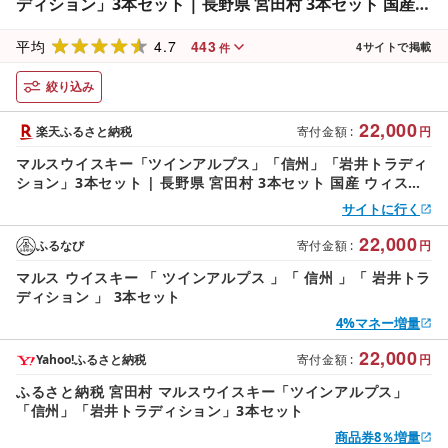
ディション」3本セット | 長野県 宮田村 3本セット 国産
ウィスキー 洋酒 本坊酒造 750ml 720ml 40% お酒 アルコ
4.7
443
ール ハイボール 水割り ロック 家飲み ギフト プレゼント
平均
4
サイトで掲載
件
信州限定 誕生日
絞り込み
22,000
楽天ふるさと納税
寄付金額
:
円
マルスウイスキー「ツインアルプス」「信州」「岩井トラディ
ション」3本セット | 長野県 宮田村 3本セット 国産 ウィスキ
ー 洋酒 本坊酒造 750ml 720ml 40% お酒 アルコール ハイボ
サイトに行く
ール 水割り ロック 家飲み ギフト プレゼント 信州限定 誕生日
22,000
ふるなび
寄付金額
:
円
マルス ウイスキー 「 ツインアルプス 」「 信州 」「 岩井トラ
ディション 」 3本セット
4%マネー増量
22,000
Yahoo!ふるさと納税
寄付金額
:
円
ふるさと納税 宮田村 マルスウイスキー「ツインアルプス」
「信州」「岩井トラディション」3本セット
商品券8％増量