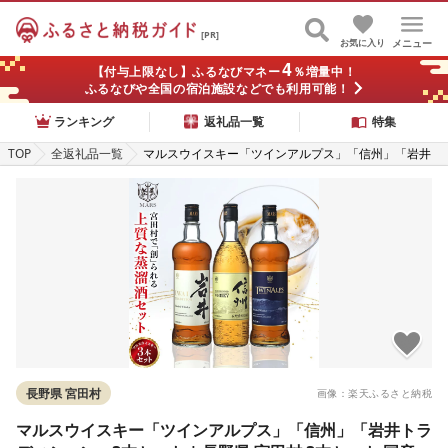
[PR]
お気に入り
メニュー
4
【付与上限なし】ふるなびマネー
％増量中！
ふるなびや全国の宿泊施設などでも利用可能！
ランキング
返礼品一覧
特集
TOP
全返礼品一覧
マルスウイスキー「ツインアルプス」「信州」「岩井
トラディション」3本セット | 長野県 宮田村 3本セット
国産 ウィスキー 洋酒 本坊酒造 750ml 720ml 40% お酒
アルコール ハイボール 水割り ロック 家飲み ギフト プ
レゼント 信州限定 誕生日
長野県 宮田村
画像：楽天ふるさと納税
マルスウイスキー「ツインアルプス」「信州」「岩井トラ