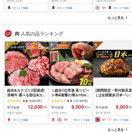
静岡県 小山町
静岡県 小山町
山梨県 富士吉田市
岡県産 500ミリリットル
酸
(Smart Basic)
1
サイトで掲載
1
サイトで掲載
4
サイトで比較
もっと見る
肉
人気の品ランキング
1
2
3
総合&カテゴリ2冠達成!
＼総合1位常連 高リピー
[期間限定・寄付額見直
宮崎牛 選べる部位&カッ
ト率&衝撃の厚み10mm
し][全国最多日本一い
ト (赤身&霜降り)or(赤身
厚切り牛タン 塩味/ ≪ス
て牛入り]ハンバーグ
4.6
(
6620
件
)
4.4
(
16189
件
)
のみ) 500g 1kg 2kg[発
ピード発送!!10営業日以
1.5kg(150g×10個) い
12,000
8,000
9,000
寄付金額
寄付金額
寄付金額
円
円〜
円
送時期が選べる] 牛肉 焼
内発送≫ 選べる内容量
て牛 × 岩中豚 ハンバー
宮崎県 都城市
岩手県 花巻市
岩手県 盛岡市
肉 すき焼き しゃぶしゃ
500g / 1kg 定期便 毎月
グ 合挽き 合い挽き 黒
ぶ ステーキ ギフト お中
届く 牛肉 肉 BBQ ふるさ
和牛 人気 冷凍 個包装 
1
サイトで掲載
15
サイトで比較
3
サイトで比較
元 夏ギフト 送料無料
と 人気 ランキング 岩手
分け 冷凍 牛肉 豚肉 和
SKU-N203 [宮崎県都城
県 花巻市
ビーフ ポーク はんば
もっと見る